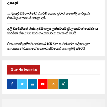
H
උපදෙස්
කාදිනල් හිමිපාණන්ට එරෙහි අසත්‍ය ප්‍රචාර කතෝලික රදගුරු
මණ්ඩලය තරයේ හෙළා දකී
අලි ඛමේනිගේ රාජ්‍ය අවමංගල්‍ය උත්සවයට ශ්‍රී ලංකාව නියෝජනය
කරමින් නියෝජ්‍ය කථානායකවරයා සහභාගි වෙයි
චීන කොමියුනිස්ට් පක්ෂයේ 105 වන සංවත්සරය දේශපාලන
නායකයන් රැසකගේ සහභාගිත්වයෙන් කොළඹදී සමරයි
Our Networks