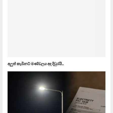
අලුත් කැබිනට් මණ්ඩලය අද දිවුරයි..