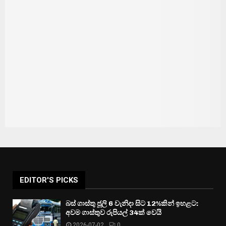
EDITOR'S PICKS
බස් ගාස්තු ජූලි 6 වැනිදා සිට 12%කින් ඉහළට:
අවම ගාස්තුව රුපියල් 34ක් වෙයි
2026-07-02
0