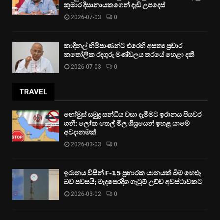
කුමාර දිසානායකගෙන් දැඩි උපදෙස්
2026-07-03
0
කාදිනල් හිමිපාණන්ට එරෙහි අසත්‍ය ප්‍රචාර
කතෝලික රදගුරු මණ්ඩලය තරයේ හෙළා දකී
2026-07-03
0
TRAVEL
හෝමුස් සමුද්‍ර සන්ධිය වසා දැමීමට ඉරානය පියවර
ගනී: ලෝක තෙල් මිල ශීඝ්‍රයෙන් ඉහළ යාමේ
අවදානමක්
2026-03-03
0
ඉරානය විසින් F-15 ප්‍රහාරක යානයක් බිම හෙළූ
බව පවසයි; මැදපෙරදිග ගැටුම් උච්ච අවස්ථාවකට
2026-03-02
0