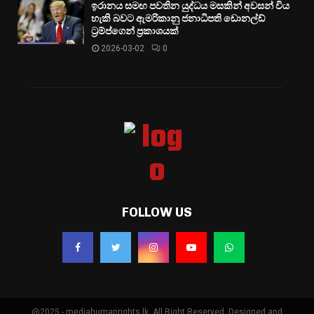
ඉරානය සමඟ පවතින යුද්ධය මසකින් අවසන් විය
හැකි බවට ඇමරිකානු ජනාධිපති ඩොනල්ඩ්
ට්‍රම්ප්ගෙන් ප්‍රකාශයක්
2026-03-02
0
FOLLOW US
@2025 - mediahumanrights.lk. All Right Reserved. Designed and