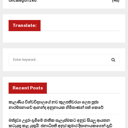
Uncategorized
(46)
Translate:
S
e
a
S
r
c
E
h
Recent Posts
f
A
o
කැලණිය විශ්වවිද්‍යාලයේ නව කුලපතිවරයා ලෙස පූජ්‍ය
r
R
නාරම්පනාවේ ආනන්ද අනුනායක හිමිපාණන් පත් කෙරේ
:
C
මත්ද්‍රව්‍ය උදුරා දැමීමේ ජාතික සැලැස්මකට අනුව සියලු ආයතන
කටයුතු කළ යුතුයි: ජනාධිපති අනුර කුමාර දිසානායකගෙන් දැඩි