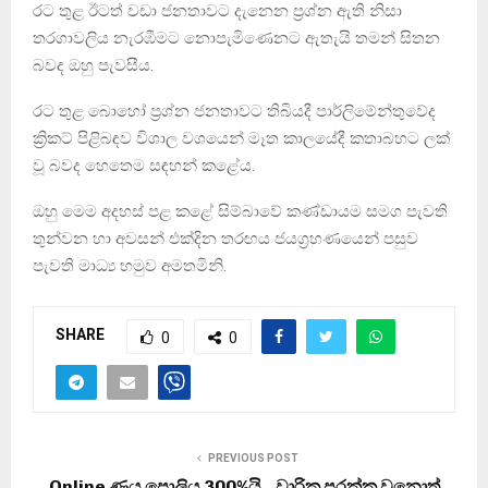
රට තුළ ඊටත් වඩා ජනතාවට දැනෙන ප්‍රශ්න ඇති නිසා
තරගාවලිය නැරඹීමට නොපැමිණෙනට ඇතැයි තමන් සිතන
බවද ඔහු පැවසීය.
රට තුළ බොහෝ ප්‍රශ්න ජනතාවට තිබියදී පාර්ලිමේන්තුවේද
ක්‍රිකට් පිළිබඳව විශාල වශයෙන් මෑත කාලයේදී කතාබහට ලක්
වූ බවද හෙතෙම සඳහන් කළේය.
ඔහු මෙම අදහස් පළ කළේ සිම්බාවේ කණ්ඩායම සමග පැවති
තුන්වන හා අවසන් එක්දින තරඟය ජයග්‍රහණයෙන් පසුව
පැවති මාධ්‍ය හමුව අමතමිනි.
SHARE
0
0
PREVIOUS POST
Online ණය පොලිය 300%යි.. වාරික පරක්කු වුනොත්