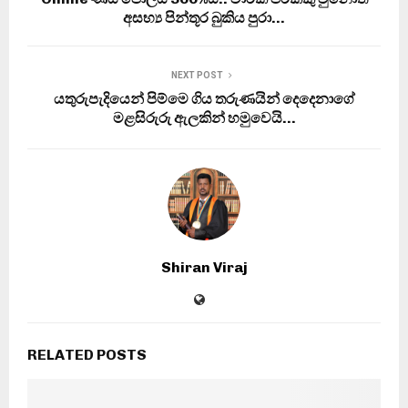
අසභ්‍ය පින්තූර බුකිය පුරා…
NEXT POST
යතුරුපැදියෙන් පිම්මෙ ගිය තරුණයින් දෙදෙනාගේ
මළසිරුරු ඇලකින් හමුවෙයි…
Shiran Viraj
RELATED POSTS