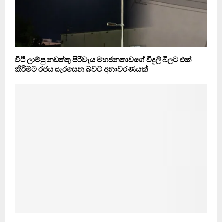
වීථි ලාම්පු නඩත්තු පිරිවැය මහජනතාවගේ විදුලි බිලට එක්
කිරීමට රජය සැරසෙන බවට අනාවරණයක්