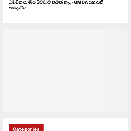
ධම්මික පැණිය බිවුවාට කමක් නෑ..- GMOA සභාපති
පාදෙණිය…
Categories