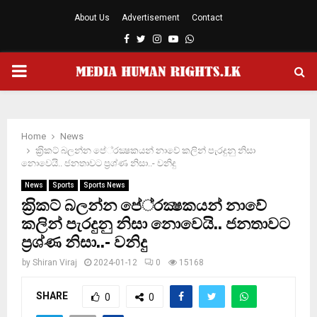
About Us
Advertisement
Contact
Facebook
Twitter
Instagram
Youtube
Whatsapp
PRIMARY
MENU
Home
News
ක‍්‍රිකට් බලන්න පේ‍්‍රක්‍ෂකයන් නාවේ කලින් පැරදුනු නිසා
නොවෙයි.. ජනතාවට ප‍්‍රශ්ණ නිසා..- වනිදු
News
Sports
Sports News
ක‍්‍රිකට් බලන්න පේ‍්‍රක්‍ෂකයන් නාවේ
කලින් පැරදුනු නිසා නොවෙයි.. ජනතාවට
ප‍්‍රශ්ණ නිසා..- වනිදු
by
Shiran Viraj
2024-01-12
0
15168
SHARE
0
0