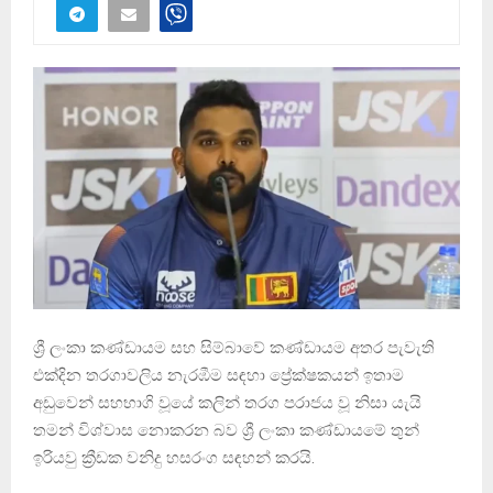
ශ්‍රී ලංකා කණ්ඩායම සහ සිම්බාවේ කණ්ඩායම අතර පැවැති
එක්දින තරගාවලිය නැරඹීම සඳහා ප්‍රේක්ෂකයන් ඉතාම
අඩුවෙන් සහභාගි වූයේ කලින් තරග පරාජය වූ නිසා යැයි
තමන් විශ්වාස නොකරන බව ශ්‍රී ලංකා කණ්ඩායමේ තුන්
ඉරියවු ක්‍රීඩක වනිදු හසරංග සඳහන් කරයි.