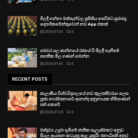
මිලදී ගන්නා මත්පැන්වල ප්‍රමිතිය සෙවීමට සුරාබදු
දෙපාර්තමේන්තුවෙන් නව App එකක්
2026-07-01
0
මෙවර යල කන්නයේ රජයේ වී මිලදී ගැනීමේ
සහතික මිල ගණන් මෙන්න
2026-07-01
0
RECENT POSTS
කැලණිය විශ්වවිද්‍යාලයේ නව කුලපතිවරයා ලෙස
පූජ්‍ය නාරම්පනාවේ ආනන්ද අනුනායක හිමිපාණන්
පත් කෙරේ
2026-07-03
0
මත්ද්‍රව්‍ය උදුරා දැමීමේ ජාතික සැලැස්මකට අනුව
සියලු ආයතන කටයුතු කළ යුතුයි: ජනාධිපති අනුර