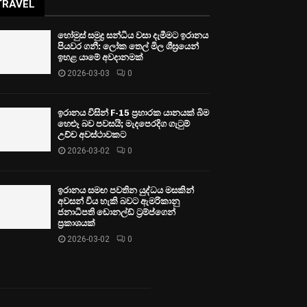
TRAVEL
හෝමුස් සමුද්‍ර සන්ධිය වසා දැමීමට ඉරානය
පියවර ගනී: ලෝක තෙල් මිල ශීඝ්‍රයෙන්
ඉහළ යාමේ අවදානමක්
2026-03-03
0
ඉරානය විසින් F-15 ප්‍රහාරක යානයක් බිම
හෙළූ බව පවසයි; මැදපෙරදිග ගැටුම්
උච්ච අවස්ථාවකට
2026-03-02
0
ඉරානය සමඟ පවතින යුද්ධය මසකින්
අවසන් විය හැකි බවට ඇමරිකානු
ජනාධිපති ඩොනල්ඩ් ට්‍රම්ප්ගෙන්
ප්‍රකාශයක්
2026-03-02
0