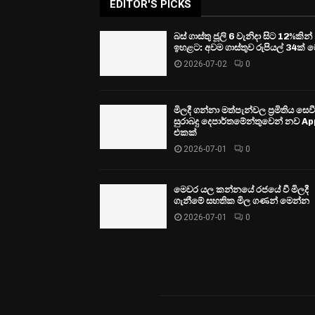
EDITOR'S PICKS
බස් ගාස්තු ජූලි 6 වැනිදා සිට 12%කින්
ඉහළට: අවම ගාස්තුව රුපියල් 34ක් ව
2026-07-02
0
මිලදී ගන්නා මත්පැන්වල ප්‍රමිතිය සෙ
සුරාබදු දෙපාර්තමේන්තුවෙන් නව Ap
එකක්
2026-07-01
0
මෙවර යල කන්නයේ රජයේ වී මිලදී
ගැනීමේ සහතික මිල ගණන් මෙන්න
2026-07-01
0