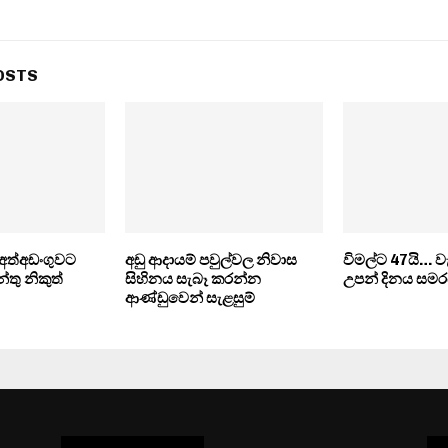
OSTS
ත්අඩංගුවට
අඩු ආදායම් පවුල්වල නිවාස
විමල්ට 47යි… ව
තු නිකුත්
සිහිනය සැබෑ කරන්න
උපන් දිනය සමරය
ආණ්ඩුවෙන් සැළසුම්