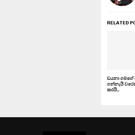
RELATED P
ඩයනා ගමගේ අ
ගන්නැයි වරෙන්
කරයි..