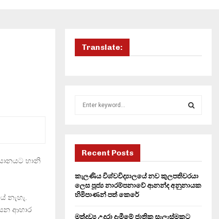
Translate:
S
e
a
S
r
c
E
h
Recent Posts
් යානයට හානි
f
A
o
කැලණිය විශ්වවිද්‍යාලයේ නව කුලපතිවරයා
r
R
ලෙස පූජ්‍ය නාරම්පනාවේ ආනන්ද අනුනායක
:
හිමිපාණන් පත් කෙරේ
යේ නැහැ.
C
දෑසන ආහාර
මත්ද්‍රව්‍ය උදුරා දැමීමේ ජාතික සැලැස්මකට