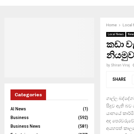
Home
Local
Local News
New
කඩා වැ
නියමුව
by
Shiran Viraj
SHARE
Categories
ගාල්ල බද්දේග
සිදුව ඇති බව
AI News
(1)
යානයේ කාර්ම
Business
(592)
අද පෙරවරුවේ 
Business News
(581)
අයහපත් කාලගු