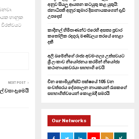
H
අනුව සියලු ආයතන කටයුතු කළ යුතුයි:
බෙනවා.
ජනාධිපති අනුර කුමාර දිසානායකගෙන් දැඩි
උපදෙස්
නායක භානුක
 වීරත්වයට
කාදිනල් හිමිපාණන්ට එරෙහි අසත්‍ය ප්‍රචාර
කතෝලික රදගුරු මණ්ඩලය තරයේ හෙළා
දකී
අලි ඛමේනිගේ රාජ්‍ය අවමංගල්‍ය උත්සවයට
ශ්‍රී ලංකාව නියෝජනය කරමින් නියෝජ්‍ය
කථානායකවරයා සහභාගි වෙයි
චීන කොමියුනිස්ට් පක්ෂයේ 105 වන
NEXT POST
සංවත්සරය දේශපාලන නායකයන් රැසකගේ
ාසල් වසා දැමෙයි
සහභාගිත්වයෙන් කොළඹදී සමරයි
Our Networks