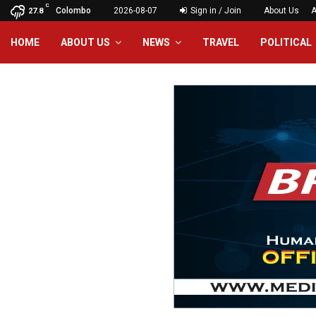
C
Colombo
2026-08-07
Sign in / Join
About Us
A
27.8
HOME
ABOUT US
NEWS
TRAVEL
POLITICAL