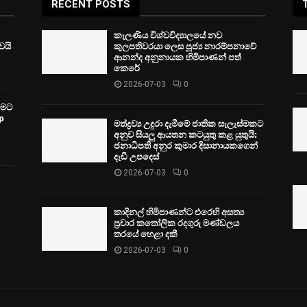
RECENT POSTS
කැලණිය විශ්වවිද්‍යාලයේ නව
ෙයි
කුලපතිවරයා ලෙස පූජ්‍ය නාරම්පනාවේ
ආනන්ද අනුනායක හිමිපාණන් පත්
කෙරේ
2026-07-03
0
වීමට
p
මත්ද්‍රව්‍ය උදුරා දැමීමේ ජාතික සැලැස්මකට
අනුව සියලු ආයතන කටයුතු කළ යුතුයි:
ජනාධිපති අනුර කුමාර දිසානායකගෙන්
දැඩි උපදෙස්
2026-07-03
0
කාදිනල් හිමිපාණන්ට එරෙහි අසත්‍ය
ප්‍රචාර කතෝලික රදගුරු මණ්ඩලය
තරයේ හෙළා දකී
2026-07-03
0