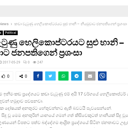
 News
කඩා වැටුණු හෙලිකොප්ටරයට සුළු හානි – නියමුවාට ජනපතිගෙන් ප‍්‍රශංසා
s
Political
ටුණු හෙලිකොප්ටරයට සුළු හානි –
ාට ජනපතිගෙන් ප‍්‍රශංසා
2017-05-29
0
247
0
0
ම ඉනිමංකඩ ප‍්‍රදේශයට කඩා වැටුණු එම් අයි 17 වර්ගයේ හෙලිකොප්ටර
 ගුවන් හමුදාව පවසනවා.
ික දෝෂයක් අනතුරට හේතුවන්නට ඇති බවටයි පැවසෙන්නේ.
සිදු වූ මෙම අනතුරින් යානයේ ගමන් ගත් කිසිවෙකුටත් හානියක් සිදු වූ
ණයෙන් විපතට පත්ව බද්දේගම ආශ‍්‍රිත ප‍්‍රදේශයේ සිටින ජනතාවට උ