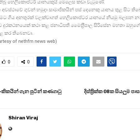
 තිබූ හෙලිකොප්ටර් යානයකුයි මෙලෙස කඩා වැටුණේ.
න අවස්ථාවේ ගුවන් හමුදා සාමාජිකයින් පස් දෙනෙකු යානය තුළ සිට ති
 වීමට ගිය අනතුරක් වලක්වාගත් හෙලිකොප්ටර යානයේ නියමු බලඝන 
දුරකථනයෙක් කථා කළ ජනාධිපති මෛත‍්‍රීපාල සිරිසේන මහතා ඔහුගේ
ව පළ කර තිබෙනවා.
urtesy of nethfm news web
)
0
0
ංකිකයින් ගැන පුටින් කණගාටු
දිස්ත‍්‍රික්ක 08ක සියලූම ප
Shiran Viraj