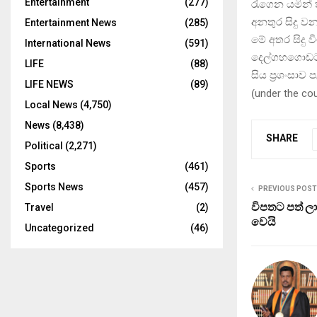
Entertainment
(277)
රැගෙන යමින්
අනතුර සිදු ව
Entertainment News
(285)
මේ අතර සිදු
International News
(591)
දෙල්ගහගොඩට 
LIFE
(88)
සිය ප‍්‍රශංසා
LIFE NEWS
(89)
(
under the co
Local News
(4,750)
News
(8,438)
SHARE
Political
(2,271)
Sports
(461)
Sports News
(457)
PREVIOUS POST
විපතට පත් ලා
Travel
(2)
වෙයි
Uncategorized
(46)