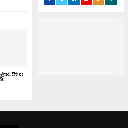
ැලිකඩ සිට අද
ි..