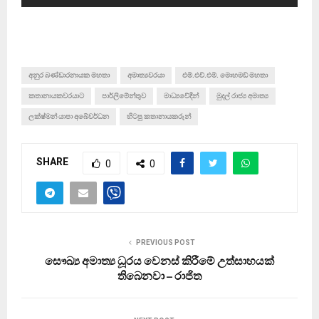
අනුර බණ්ඩාරනායක මහතා
අමාත්‍යවරයා
එම්.එච්.එම්. මොහමඩ් මහතා
කතානායකවරයාට
පාර්ලිමේන්තුව
මාධ්‍යවේදීන්
මුදල් රාජ්‍ය අමාත්‍ය
ලක්ෂ්මන් යාපා අබේවර්ධන
හිටපු කතානායකරුන්
SHARE
0
0
PREVIOUS POST
සෞඛ්‍ය අමාත්‍ය ධූරය වෙනස් කිරීමේ උත්සාහයක්
තිබෙනවා – රාජිත