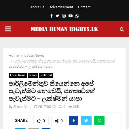
About Us
Advertisement
Contact
Facebook
Twitter
Instagram
Youtube
Whatsapp
PRIMARY
MENU
Home
Local News
පාර්ලිමේන්තුව තියෙන්නෙ අපේ පැවැත්මට නෙවෙයි, ජනතාවගේ
පැවැත්මට – ලක්ෂ්මන් යාපා
Local News
News
Political
පාර්ලිමේන්තුව තියෙන්නෙ අපේ
පැවැත්මට නෙවෙයි, ජනතාවගේ
පැවැත්මට – ලක්ෂ්මන් යාපා
by
Shiran Viraj
2017-03-12
0
265
SHARE
0
0