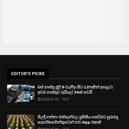
EDITOR'S PICKS
බස් ගාස්තු ජූලි 6 වැනිදා සිට 12%කින් ඉහළට:
අවම ගාස්තුව රුපියල් 34ක් වෙයි
2026-07-02
0
මිලදී ගන්නා මත්පැන්වල ප්‍රමිතිය සෙවීමට සුරාබදු
දෙපාර්තමේන්තුවෙන් නව App එකක්