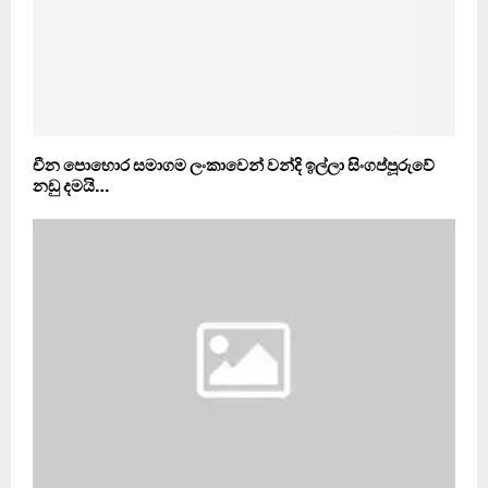
චීන පොහොර සමාගම ලංකාවෙන් වන්දි ඉල්ලා සිංගප්පූරුවේ
නඩු දමයි…