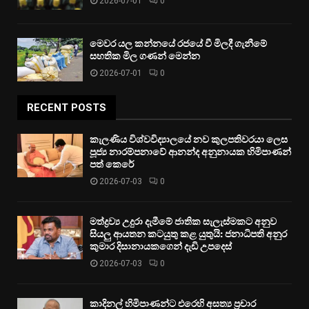
2026-07-01
0
මෙවර යල කන්නයේ රජයේ වී මිලදී ගැනීමේ
සහතික මිල ගණන් මෙන්න
2026-07-01
0
RECENT POSTS
කැලණිය විශ්වවිද්‍යාලයේ නව කුලපතිවරයා ලෙස
පූජ්‍ය නාරම්පනාවේ ආනන්ද අනුනායක හිමිපාණන්
පත් කෙරේ
2026-07-03
0
මත්ද්‍රව්‍ය උදුරා දැමීමේ ජාතික සැලැස්මකට අනුව
සියලු ආයතන කටයුතු කළ යුතුයි: ජනාධිපති අනුර
කුමාර දිසානායකගෙන් දැඩි උපදෙස්
2026-07-03
0
කාදිනල් හිමිපාණන්ට එරෙහි අසත්‍ය ප්‍රචාර