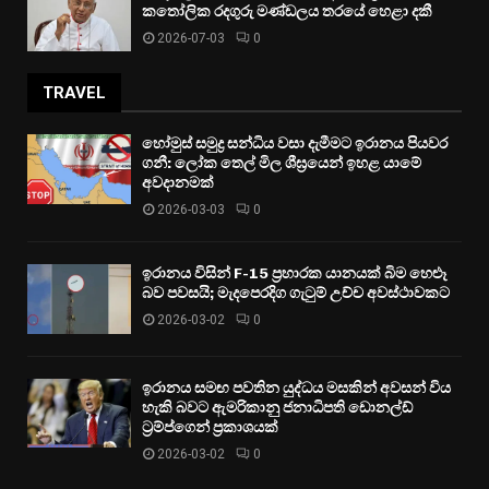
කතෝලික රදගුරු මණ්ඩලය තරයේ හෙළා දකී
2026-07-03
0
TRAVEL
හෝමුස් සමුද්‍ර සන්ධිය වසා දැමීමට ඉරානය පියවර
ගනී: ලෝක තෙල් මිල ශීඝ්‍රයෙන් ඉහළ යාමේ
අවදානමක්
2026-03-03
0
ඉරානය විසින් F-15 ප්‍රහාරක යානයක් බිම හෙළූ
බව පවසයි; මැදපෙරදිග ගැටුම් උච්ච අවස්ථාවකට
2026-03-02
0
ඉරානය සමඟ පවතින යුද්ධය මසකින් අවසන් විය
හැකි බවට ඇමරිකානු ජනාධිපති ඩොනල්ඩ්
ට්‍රම්ප්ගෙන් ප්‍රකාශයක්
2026-03-02
0