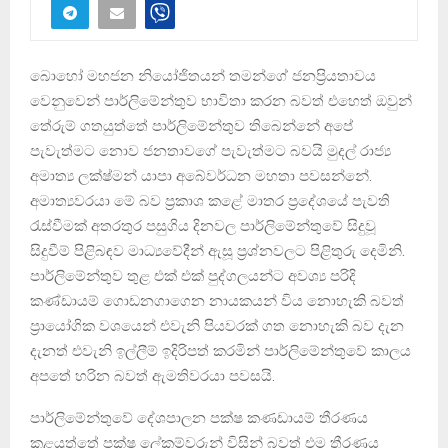
බොහෝ මහජන නියෝජිතයන් තමන්ගේ ජනප්‍රියතාවය
වෙනුවෙන් පාර්ලිමේන්තුව භාවිතා කරන බවත් එහෙත් ඔවුන්
තේරුම් ගතයුත්තේ පාර්ලිමේන්තුව තිබෙන්නේ අපේ
පැවැත්මට නොව ජනතාවගේ පැවැත්මට බවයි මුදල් රාජ්‍ය
අමාත්‍ය ලක්ෂ්මන් යාපා අබේවර්ධන මහතා පවසන්නේ.
අමාත්‍යවරයා මේ බව ප්‍රකාශ කළේ මාතර ප්‍රදේශයේ පැවති
රැස්වීමක් අතරතුර පසුගිය දිනවල පාර්ලිමේන්තුවේ සිදුවූ
සිදුවීම් පිළිබඳව මාධ්‍යවේදීන් ඇසූ ප්‍රශ්නවලට පිළිතුරු දෙමිනි.
පාර්ලිමේන්තුව තුළ එක් එක් පුද්ගලයන්ට අවශ්‍ය පරිදි
කණ්ඩායම් ගොඩනගාගෙන නායකයන් විය නොහැකි බවත්
ප්‍රායෝගික වශයෙන් එවැනි පියවරක් ගත නොහැකි බව දැන
දැනත් එවැනි ඉල්ලීම් ඉදිරිපත් කරමින් පාර්ලිමේන්තුවේ කාලය
අපතේ හරින බවත් ඇමතිවරයා පවසයි.
පාර්ලිමේන්තුවේ දේශපාලන පක්ෂ කණඩායම් තීරණය
කළයුත්තේ පක්ෂ ලේකම්වරුන් විසින් බවත් එම තීරණය