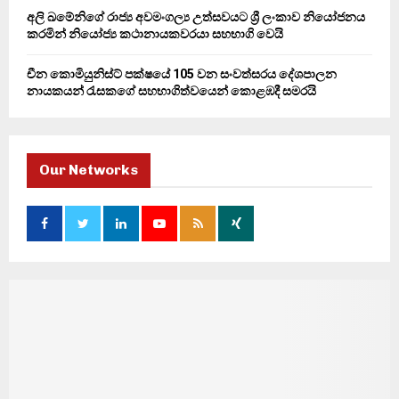
අලි ඛමේනිගේ රාජ්‍ය අවමංගල්‍ය උත්සවයට ශ්‍රී ලංකාව නියෝජනය
කරමින් නියෝජ්‍ය කථානායකවරයා සහභාගි වෙයි
චීන කොමියුනිස්ට් පක්ෂයේ 105 වන සංවත්සරය දේශපාලන
නායකයන් රැසකගේ සහභාගිත්වයෙන් කොළඹදී සමරයි
Our Networks