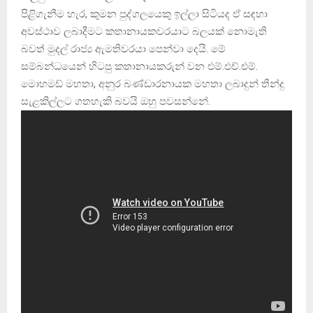
පිළිගැනීම හැර, කුමන පුද්ගලයෙකු ඉල්ලා සිටියද ඒ සඳහා
අවස්ථාව ලබාදීමට කතානායකවරයාට බලයක් නොමැති
බවත් මුදල් රාජ්‍ය ඇමතිවරයා පෙන්වා දෙයි. මේ
සම්බන්ධයෙන් හිටපු කතානායකරුන් වන එම්.එච්.එම්.
මොහමඩ් මහතා, අනුර බණ්ඩාරනායක මහතා ලබාදුන් තීන්දු
සැළකිල්ලට ගතහැකි බවයි ඔහු පවසන්නේ.