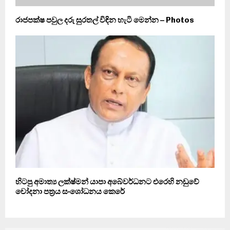
රාජපක්ෂ පවුල දරු සුරතල් විඳින හැටි මෙන්න – Photos
හිටපු අමාත්‍ය ලක්ෂ්මන් යාපා අබේවර්ධනට එරෙහි නඩුවේ
චෝදනා පත්‍රය සංශෝධනය කෙරේ