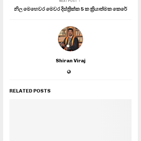
NEXT POST
නිල මෙහෙවර මෙවර දිස්ත්‍රික්ක 5 ක ක්‍රියාත්මක කෙරේ
Shiran Viraj
RELATED POSTS