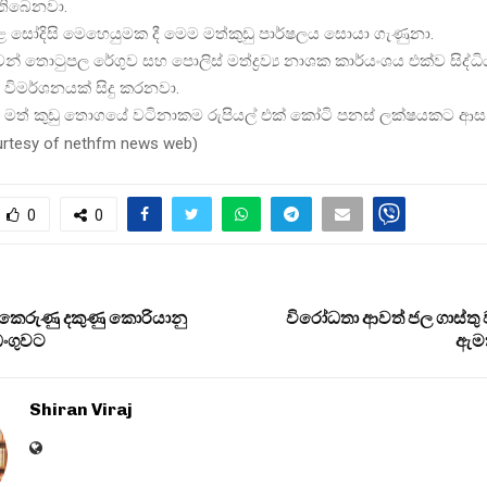
 තිබෙනවා.
කළ සෝදිසි මෙහෙයුමක දී මෙම මත්කුඩු පාර්ෂලය සොයා ගැණුනා.
න් තොටුපල රේගුව සහ පොලිස් මත්ද්‍රව්‍ය නාශක කාර්යංශය එක්ව සිද්ධි
විමර්ශනයක් සිදු කරනවා.
 මත් කුඩු තොගයේ වටිනාකම රුපියල් එක් කෝටි පනස් ලක්ෂයකට ආස
urtesy of nethfm news web
)
0
0
කෙරුණු දකුණු කොරියානු
විරෝධතා ආවත් ජල ගාස්තු
ංගුවට
ඇමත
Shiran Viraj