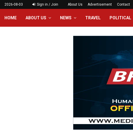
2026-08-03
Sign in / Join
About Us
Advertisement
Contact
HOME
ABOUT US
NEWS
TRAVEL
POLITICAL