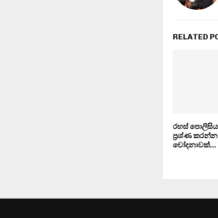
RELATED P
රහස් පොලිස
ප‍්‍රශ්ණ කරන්න
චෝදනාවක්…