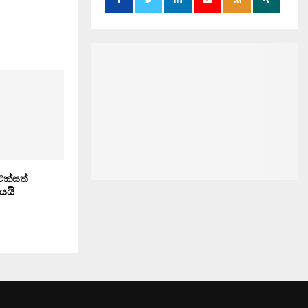
එක්සත්
යයි