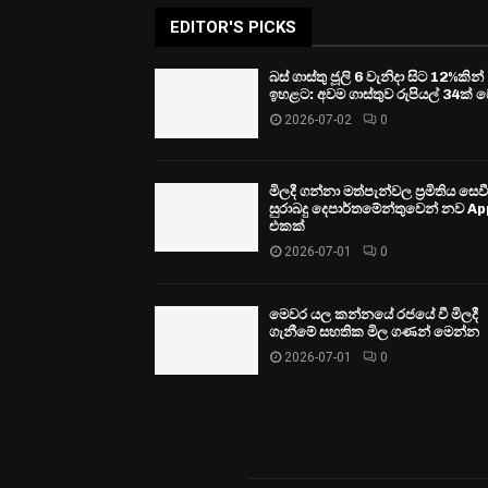
EDITOR'S PICKS
බස් ගාස්තු ජූලි 6 වැනිදා සිට 12%කින්
ඉහළට: අවම ගාස්තුව රුපියල් 34ක් ව
2026-07-02
0
මිලදී ගන්නා මත්පැන්වල ප්‍රමිතිය සෙ
සුරාබදු දෙපාර්තමේන්තුවෙන් නව Ap
එකක්
2026-07-01
0
මෙවර යල කන්නයේ රජයේ වී මිලදී
ගැනීමේ සහතික මිල ගණන් මෙන්න
2026-07-01
0