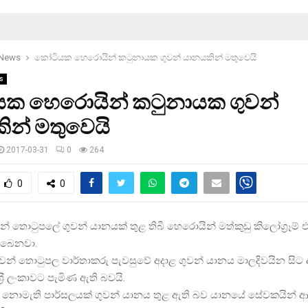
 News
කෝටියක හෙරොයින් කටුනායක ගුවන් යානයකින් මතුවෙයි
s
ක හෙරොයින් කටුනායක ගුවන්
ින් මතුවෙයි
2017-03-31
0
264
0
0
් තොටුපලේ ගුවන් යානයක් තුළ තිබී හෙරොයින් මත්කුඩු කිලෝග‍්‍රෑම්
බෙනවා.
ගුවන් තොටුපල වාර්තාකරු පැවසුවේ අදාළ ගුවන් යානය මාලදිවයින සිට 
්‍රී ලංකාවට පැමිණ ඇති බවයි.
ු නොමැති පාර්සලයක් ගුවන් යානය තුළ ඇති බව යානයේ සේවකයින් 