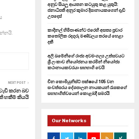
H
අනුව සියලු ආයතන කටයුතු කළ යුතුයි:
ජනාධිපති අනුර කුමාර දිසානායකගෙන් දැඩි
උපදෙස්
ය
කාදිනල් හිමිපාණන්ට එරෙහි අසත්‍ය ප්‍රචාර
න්නයි.
කතෝලික රදගුරු මණ්ඩලය තරයේ හෙළා
දකී
අලි ඛමේනිගේ රාජ්‍ය අවමංගල්‍ය උත්සවයට
ශ්‍රී ලංකාව නියෝජනය කරමින් නියෝජ්‍ය
කථානායකවරයා සහභාගි වෙයි
චීන කොමියුනිස්ට් පක්ෂයේ 105 වන
NEXT POST
සංවත්සරය දේශපාලන නායකයන් රැසකගේ
 වැඩි කරන බව
සහභාගිත්වයෙන් කොළඹදී සමරයි
ි හකීම් කියයි
Our Networks