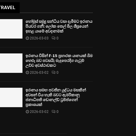
TRAVEL
හෝමුස් සමුද්‍ර සන්ධිය වසා දැමීමට ඉරානය
පියවර ගනී: ලෝක තෙල් මිල ශීඝ්‍රයෙන්
ඉහළ යාමේ අවදානමක්
2026-03-03
0
ඉරානය විසින් F-15 ප්‍රහාරක යානයක් බිම
හෙළූ බව පවසයි; මැදපෙරදිග ගැටුම්
උච්ච අවස්ථාවකට
2026-03-02
0
ඉරානය සමඟ පවතින යුද්ධය මසකින්
අවසන් විය හැකි බවට ඇමරිකානු
ජනාධිපති ඩොනල්ඩ් ට්‍රම්ප්ගෙන්
ප්‍රකාශයක්
2026-03-02
0