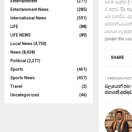
Entertainment
(277)
වෙත දැනුම් දී
ඒ අනුව සිදු 
Entertainment News
(285)
මේ වනවිට ගුව
International News
(591)
සම්බන්ධයෙන් 
LIFE
(88)
සොයා ගැණුනු
LIFE NEWS
(89)
(
under the co
Local News
(4,750)
News
(8,438)
SHARE
Political
(2,271)
Sports
(461)
Sports News
(457)
PREVIOUS POST
බලයෙන් පහ 
Travel
(2)
ජනපති අත්අඩ
Uncategorized
(46)