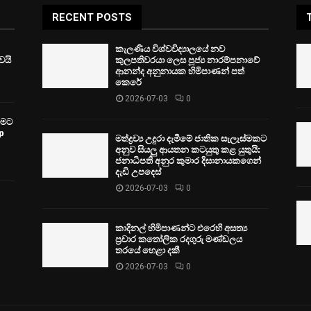
RECENT POSTS
කැලණිය විශ්වවිද්‍යාලයේ නව
ෙයි
කුලපතිවරයා ලෙස පූජ්‍ය නාරම්පනාවේ
ආනන්ද අනුනායක හිමිපාණන් පත්
කෙරේ
2026-07-03
0
වීමට
p
මත්ද්‍රව්‍ය උදුරා දැමීමේ ජාතික සැලැස්මකට
අනුව සියලු ආයතන කටයුතු කළ යුතුයි:
ජනාධිපති අනුර කුමාර දිසානායකගෙන්
දැඩි උපදෙස්
2026-07-03
0
කාදිනල් හිමිපාණන්ට එරෙහි අසත්‍ය
ප්‍රචාර කතෝලික රදගුරු මණ්ඩලය
තරයේ හෙළා දකී
2026-07-03
0