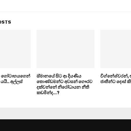
OSTS
ිය ගෝටාභයගෙන්
ඔ්මානයේ සිට ආ දියණිය
විග්නේශ්වරන්, 
 යයි.. අල්ලස්
තොණ්ඩමන්ට අවසන් ගෞරව
ජාතීන්ට දොස් කි
දක්වන්නේ නිරෝධායන නීති
කඩමින්ද…?