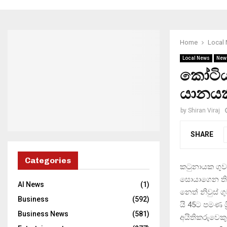
Home
Local
Local News
New
කෝටිය
යානයක
by
Shiran Viraj
SHARE
Categories
කටුනායක ගුවන
සොයාගෙන ති
AI News
(1)
නෙත් නිවුස් 
Business
(592)
යි 45ට පමණ ශ‍
Business News
(581)
අයිතිකරුවෙක