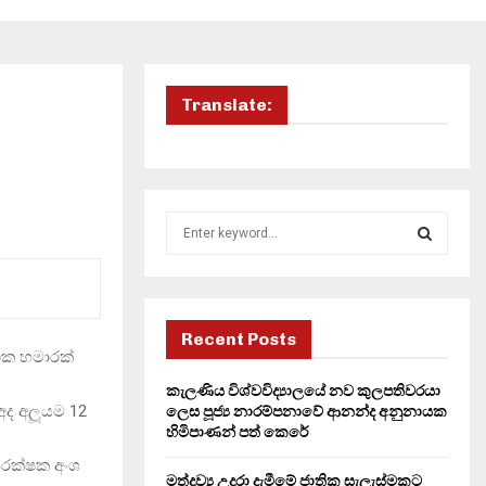
Translate:
S
e
a
S
r
c
E
h
Recent Posts
 එක හමාරක්
f
A
o
කැලණිය විශ්වවිද්‍යාලයේ නව කුලපතිවරයා
r
R
අද අලූයම 12
ලෙස පූජ්‍ය නාරම්පනාවේ ආනන්ද අනුනායක
:
හිමිපාණන් පත් කෙරේ
C
ආරක්ෂක අංශ
මත්ද්‍රව්‍ය උදුරා දැමීමේ ජාතික සැලැස්මකට