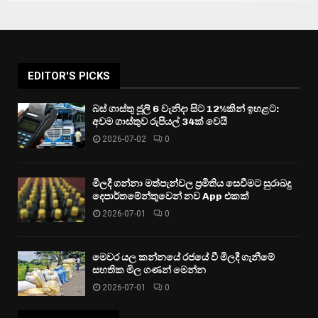
EDITOR'S PICKS
බස් ගාස්තු ජූලි 6 වැනිදා සිට 12%කින් ඉහළට:
අවම ගාස්තුව රුපියල් 34ක් වෙයි
2026-07-02
0
මිලදී ගන්නා මත්පැන්වල ප්‍රමිතිය සෙවීමට සුරාබදු
දෙපාර්තමේන්තුවෙන් නව App එකක්
2026-07-01
0
මෙවර යල කන්නයේ රජයේ වී මිලදී ගැනීමේ
සහතික මිල ගණන් මෙන්න
2026-07-01
0