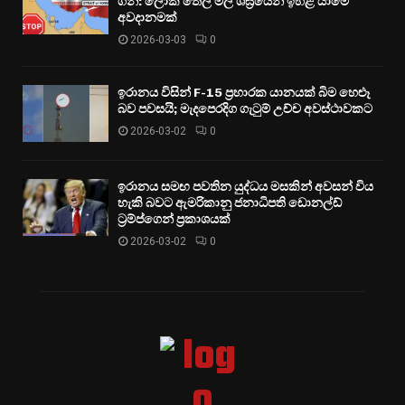
ගනී: ලෝක තෙල් මිල ශීඝ්‍රයෙන් ඉහළ යාමේ
අවදානමක්
2026-03-03
0
ඉරානය විසින් F-15 ප්‍රහාරක යානයක් බිම හෙළූ
බව පවසයි; මැදපෙරදිග ගැටුම් උච්ච අවස්ථාවකට
2026-03-02
0
ඉරානය සමඟ පවතින යුද්ධය මසකින් අවසන් විය
හැකි බවට ඇමරිකානු ජනාධිපති ඩොනල්ඩ්
ට්‍රම්ප්ගෙන් ප්‍රකාශයක්
2026-03-02
0