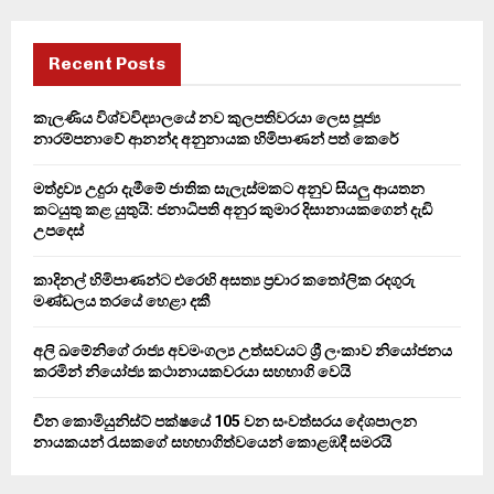
r
c
E
h
Recent Posts
f
A
o
කැලණිය විශ්වවිද්‍යාලයේ නව කුලපතිවරයා ලෙස පූජ්‍ය
r
R
නාරම්පනාවේ ආනන්ද අනුනායක හිමිපාණන් පත් කෙරේ
:
C
මත්ද්‍රව්‍ය උදුරා දැමීමේ ජාතික සැලැස්මකට අනුව සියලු ආයතන
කටයුතු කළ යුතුයි: ජනාධිපති අනුර කුමාර දිසානායකගෙන් දැඩි
H
උපදෙස්
කාදිනල් හිමිපාණන්ට එරෙහි අසත්‍ය ප්‍රචාර කතෝලික රදගුරු
මණ්ඩලය තරයේ හෙළා දකී
අලි ඛමේනිගේ රාජ්‍ය අවමංගල්‍ය උත්සවයට ශ්‍රී ලංකාව නියෝජනය
කරමින් නියෝජ්‍ය කථානායකවරයා සහභාගි වෙයි
චීන කොමියුනිස්ට් පක්ෂයේ 105 වන සංවත්සරය දේශපාලන
නායකයන් රැසකගේ සහභාගිත්වයෙන් කොළඹදී සමරයි