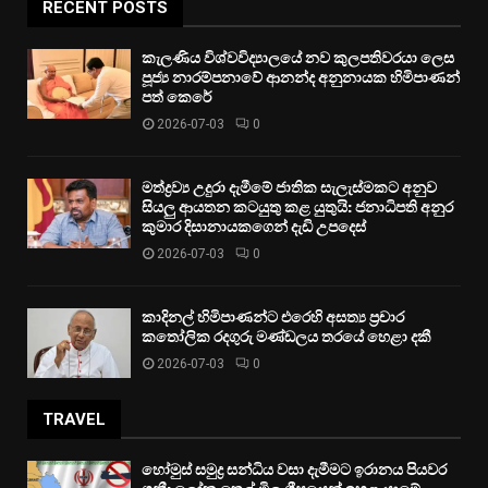
RECENT POSTS
කැලණිය විශ්වවිද්‍යාලයේ නව කුලපතිවරයා ලෙස
පූජ්‍ය නාරම්පනාවේ ආනන්ද අනුනායක හිමිපාණන්
පත් කෙරේ
2026-07-03
0
මත්ද්‍රව්‍ය උදුරා දැමීමේ ජාතික සැලැස්මකට අනුව
සියලු ආයතන කටයුතු කළ යුතුයි: ජනාධිපති අනුර
කුමාර දිසානායකගෙන් දැඩි උපදෙස්
2026-07-03
0
කාදිනල් හිමිපාණන්ට එරෙහි අසත්‍ය ප්‍රචාර
කතෝලික රදගුරු මණ්ඩලය තරයේ හෙළා දකී
2026-07-03
0
TRAVEL
හෝමුස් සමුද්‍ර සන්ධිය වසා දැමීමට ඉරානය පියවර