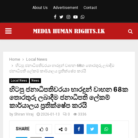
About Us
Advertisement
Contact
Facebook
Twitter
Instagram
Youtube
Whatsapp
PRIMARY
MENU
Home
Local News
හිටපු ජනාධිපතිවරයා භාරදුන් වාහන 68ක තොරතුරු ලබාදීම
ජනාධිපති ලේකම් කාර්යාලය ප්‍රතික්ෂේප කරයි
Local News
News
හිටපු ජනාධිපතිවරයා භාරදුන් වාහන 68ක
තොරතුරු ලබාදීම ජනාධිපති ලේකම්
කාර්යාලය ප්‍රතික්ෂේප කරයි
by
Shiran Viraj
2026-01-13
0
3336
SHARE
0
0