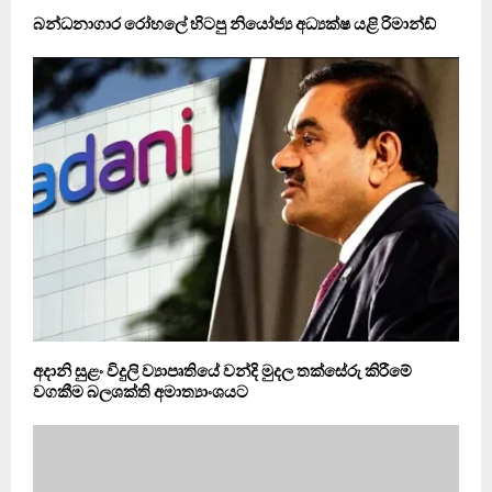
බන්ධනාගාර රෝහලේ හිටපු නියෝජ්‍ය අධ්‍යක්ෂ යළි රිමාන්ඩ්
අදානි සුළං විදුලි ව්‍යාපෘතියේ වන්දි මුදල තක්සේරු කිරීමේ
වගකීම බලශක්ති අමාත්‍යාංශයට