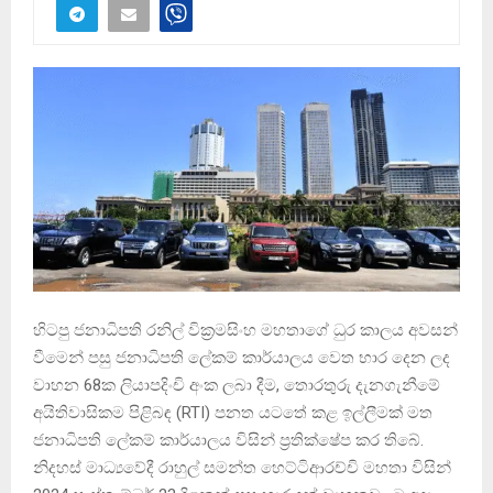
හිටපු ජනාධිපති රනිල් වික්‍රමසිංහ මහතාගේ ධුර කාලය අවසන්
වීමෙන් පසු ජනාධිපති ලේකම් කාර්යාලය වෙත භාර දෙන ලද
වාහන 68ක ලියාපදිංචි අංක ලබා දීම, තොරතුරු දැනගැනීමේ
අයිතිවාසිකම පිළිබඳ (RTI) පනත යටතේ කළ ඉල්ලීමක් මත
ජනාධිපති ලේකම් කාර්යාලය විසින් ප්‍රතික්ෂේප කර තිබේ.
නිදහස් මාධ්‍යවේදී රාහුල් සමන්ත හෙට්ටිආරච්චි මහතා විසින්