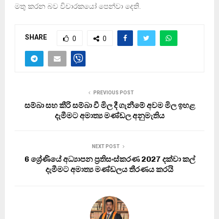
මතු කරන බව විචාරකයෝ පෙන්වා දෙති.
SHARE
0
0
PREVIOUS POST
සම්බා සහ කීරි සම්බා වී මිල දී ගැනීමේ අවම මිල ඉහළ
දැමීමට අමාත්‍ය මණ්ඩල අනුමැතිය
NEXT POST
6 ශ්‍රේණියේ අධ්‍යාපන ප්‍රතිසංස්කරණ 2027 දක්වා කල්
දැමීමට අමාත්‍ය මණ්ඩලය තීරණය කරයි