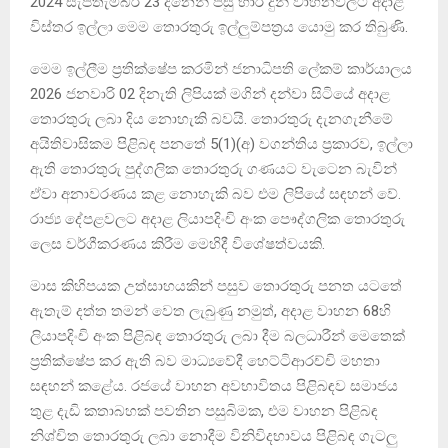
2024 සැප්තැම්බර් 23 දිනෙන් පසු භාර දුන් වාහනවලට අදාළ
විස්තර ඉල්ලා මෙම තොරතුරු ඉල්ලුම්පත්‍රය යොමු කර තිබුණි.
මෙම ඉල්ලීම ප්‍රතික්ෂේප කරමින් ජනාධිපති ලේකම් කාර්යාලය
2026 ජනවාරි 02 දිනැති ලිපියක් මගින් දන්වා සිටියේ අදාළ
තොරතුරු ලබා දිය නොහැකි බවයි. තොරතුරු දැනගැනීමේ
අයිතිවාසිකම පිළිබඳ පනතේ 5(1)(අ) වගන්තිය ප්‍රකාරව, ඉල්ලා
ඇති තොරතුරු පුද්ගලික තොරතුරු ගණයට වැටෙන බැවින්
ඒවා අනාවරණය කළ නොහැකි බව එම ලිපියේ සඳහන් වේ.
රාජ්‍ය දේපළවලට අදාළ ලියාපදිංචි අංක පෞද්ගලික තොරතුරු
ලෙස වර්ගීකරණය කිරීම මෙහිදී විශේෂත්වයකි.
මාස කිහිපයක උත්සාහයකින් පසුව තොරතුරු පනත යටතේ
ඇතැම් දත්ත තමන් වෙත ලැබුණු නමුත්, අදාළ වාහන 68හි
ලියාපදිංචි අංක පිළිබඳ තොරතුරු ලබා දීම බලධාරීන් මෙතෙක්
ප්‍රතික්ෂේප කර ඇති බව මාධ්‍යවේදී හෙට්ටිආරච්චි මහතා
සඳහන් කළේය. රජයේ වාහන අවභාවිතය පිළිබඳව සමාජය
තුළ දැඩි කතාබහක් පවතින පසුබිමක, එම වාහන පිළිබඳ
නිශ්චිත තොරතුරු ලබා නොදීම විනිවිදභාවය පිළිබඳ ගැටලු