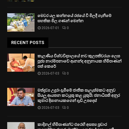
මෙවර යල කන්නයේ රජයේ වී මිලදී ගැනීමේ
සහතික මිල ගණන් මෙන්න
2026-07-01
0
RECENT POSTS
කැලණිය විශ්වවිද්‍යාලයේ නව කුලපතිවරයා ලෙස
පූජ්‍ය නාරම්පනාවේ ආනන්ද අනුනායක හිමිපාණන්
පත් කෙරේ
2026-07-03
0
මත්ද්‍රව්‍ය උදුරා දැමීමේ ජාතික සැලැස්මකට අනුව
සියලු ආයතන කටයුතු කළ යුතුයි: ජනාධිපති අනුර
කුමාර දිසානායකගෙන් දැඩි උපදෙස්
2026-07-03
0
කාදිනල් හිමිපාණන්ට එරෙහි අසත්‍ය ප්‍රචාර