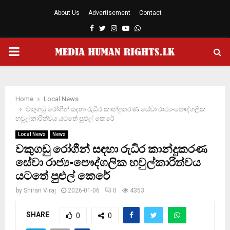
About Us
Advertisement
Contact
Facebook
Twitter
Instagram
Youtube
Whatsapp
PRIMARY
MENU
Home
Local News
වකුගඩු රෝගීන් සඳහා රුධිර කාන්දුකරණ සේවා රාජ්‍ය-පෞද්ගලික
හවුල්කාරිත්වය යටතේ පුළුල් කෙරේ
Local News
News
වකුගඩු රෝගීන් සඳහා රුධිර කාන්දුකරණ
සේවා රාජ්‍ය-පෞද්ගලික හවුල්කාරිත්වය
යටතේ පුළුල් කෙරේ
by
Shiran Viraj
2026-01-06
0
4353
SHARE
0
0