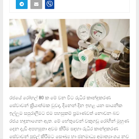
රජයේ රෝහල් 80 ක මේ වන විට රුධිර කාන්දුකරණ
සේවාවන් ක්‍රියාත්මක වුවද, දිනෙන් දින ඉහළ යන සායනික
ඉල්ලුම සපුරාලීමට එම පහසුකම් ප්‍රමාණවත් නොවන බව
රජය හඳුනාගෙන ඇත. මේ හේතුවෙන් වකුගඩු රෝගීන් මුහුණ
දෙන දැඩි අපහසුතා අවම කිරීම සඳහා රුධිර කාන්දුකරණ
සේවාවන් පුළුල් කිරීමට සෞඛ්‍ය හා ජනමාධ්‍ය අමාත්‍යාංශය නව