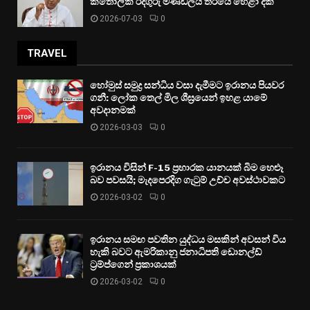
කතෝලික රදගුරු මණ්ඩලය තරයේ හෙළා දකී
2026-07-03
0
TRAVEL
හෝමුස් සමුද්‍ර සන්ධිය වසා දැමීමට ඉරානය පියවර
ගනී: ලෝක තෙල් මිල ශීඝ්‍රයෙන් ඉහළ යාමේ
අවදානමක්
2026-03-03
0
ඉරානය විසින් F-15 ප්‍රහාරක යානයක් බිම හෙළූ
බව පවසයි; මැදපෙරදිග ගැටුම් උච්ච අවස්ථාවකට
2026-03-02
0
ඉරානය සමඟ පවතින යුද්ධය මසකින් අවසන් විය
හැකි බවට ඇමරිකානු ජනාධිපති ඩොනල්ඩ්
ට්‍රම්ප්ගෙන් ප්‍රකාශයක්
2026-03-02
0