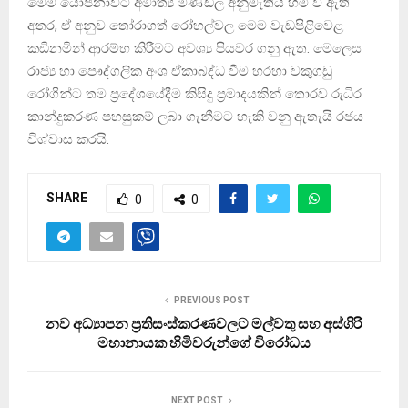
මෙම යෝජනාවට අමාත්‍ය මණ්ඩල අනුමැතිය හිමි වී ඇති
අතර, ඒ අනුව තෝරාගත් රෝහල්වල මෙම වැඩපිළිවෙළ
කඩිනමින් ආරම්භ කිරීමට අවශ්‍ය පියවර ගනු ඇත. මෙලෙස
රාජ්‍ය හා පෞද්ගලික අංශ ඒකාබද්ධ වීම හරහා වකුගඩු
රෝගීන්ට තම ප්‍රදේශයේදීම කිසිදු ප්‍රමාදයකින් තොරව රුධිර
කාන්දුකරණ පහසුකම් ලබා ගැනීමට හැකි වනු ඇතැයි රජය
විශ්වාස කරයි.
SHARE
0
0
PREVIOUS POST
නව අධ්‍යාපන ප්‍රතිසංස්කරණවලට මල්වතු සහ අස්ගිරි
මහානායක හිමිවරුන්ගේ විරෝධය
NEXT POST