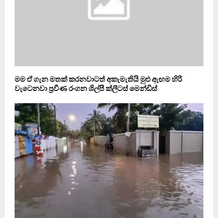
මම ඒ ගැන මතක් කර­න­වා­ටත් අකැ­මැ­තියි මුළු ඇඟම හිරි
වැටෙ­නවා ප්‍රවීණ රංගන ශිල්පී ක්ලීටස් මෙන්ඩිස්