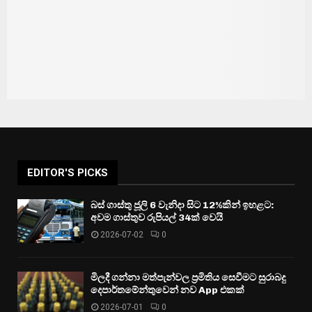
EDITOR'S PICKS
බස් ගාස්තු ජූලි 6 වැනිදා සිට 12%කින් ඉහළට:
අවම ගාස්තුව රුපියල් 34ක් වෙයි
2026-07-02
0
මිලදී ගන්නා මත්පැන්වල ප්‍රමිතිය සෙවීමට සුරාබදු
දෙපාර්තමේන්තුවෙන් නව App එකක්
2026-07-01
0