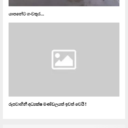
යාපනේට ගංවතුර…
රූපවාහිනී අධ්‍යක්ෂ මණ්ඩලයත් ඉවත් වෙයි !