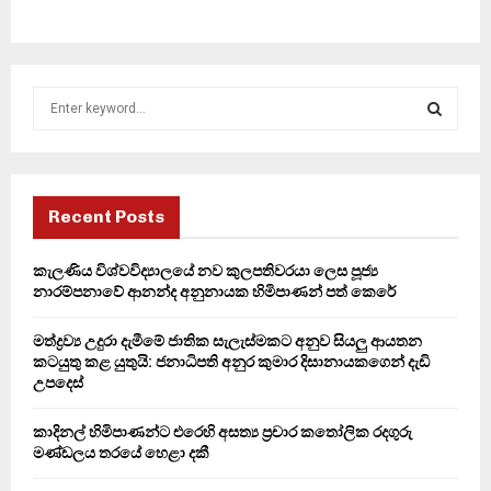
S
e
a
S
r
c
E
h
Recent Posts
f
A
o
කැලණිය විශ්වවිද්‍යාලයේ නව කුලපතිවරයා ලෙස පූජ්‍ය
r
R
නාරම්පනාවේ ආනන්ද අනුනායක හිමිපාණන් පත් කෙරේ
:
C
මත්ද්‍රව්‍ය උදුරා දැමීමේ ජාතික සැලැස්මකට අනුව සියලු ආයතන
කටයුතු කළ යුතුයි: ජනාධිපති අනුර කුමාර දිසානායකගෙන් දැඩි
H
උපදෙස්
කාදිනල් හිමිපාණන්ට එරෙහි අසත්‍ය ප්‍රචාර කතෝලික රදගුරු
මණ්ඩලය තරයේ හෙළා දකී