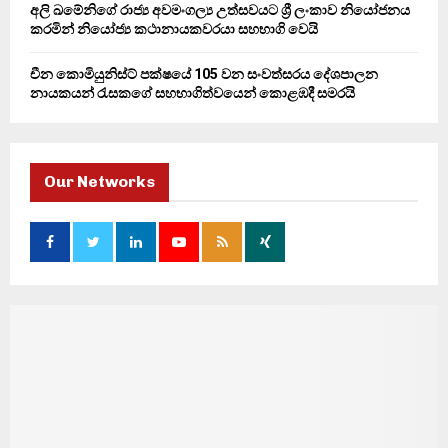
අලි ඛමේනිගේ රාජ්‍ය අවමංගල්‍ය උත්සවයට ශ්‍රී ලංකාව නියෝජනය
කරමින් නියෝජ්‍ය කථානායකවරයා සහභාගි වෙයි
චීන කොමියුනිස්ට් පක්ෂයේ 105 වන සංවත්සරය දේශපාලන
නායකයන් රැසකගේ සහභාගිත්වයෙන් කොළඹදී සමරයි
Our Networks