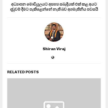
අධ්‍යාපන මොඩියුලයට අසභ්‍ය සබැඳියක් එක් කළ අයට
දඬුවම් දීමට පැකිළෙන්නේ නැති බව අගමැතිනිය පවසයි
Shiran Viraj
RELATED POSTS