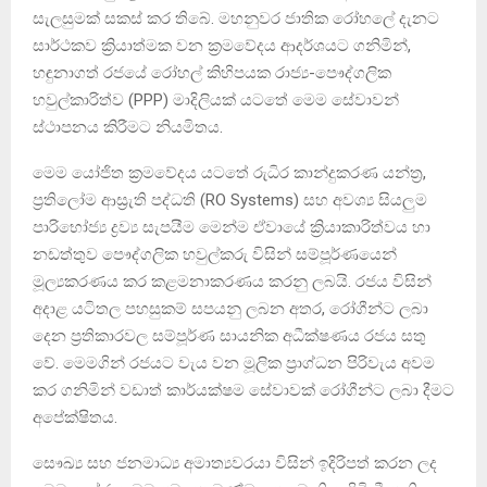
සැලසුමක් සකස් කර තිබේ. මහනුවර ජාතික රෝහලේ දැනට
සාර්ථකව ක්‍රියාත්මක වන ක්‍රමවේදය ආදර්ශයට ගනිමින්,
හඳුනාගත් රජයේ රෝහල් කිහිපයක රාජ්‍ය-පෞද්ගලික
හවුල්කාරිත්ව (PPP) මාදිලියක් යටතේ මෙම සේවාවන්
ස්ථාපනය කිරීමට නියමිතය.
මෙම යෝජිත ක්‍රමවේදය යටතේ රුධිර කාන්දුකරණ යන්ත්‍ර,
ප්‍රතිලෝම ආස්‍රැති පද්ධති (RO Systems) සහ අවශ්‍ය සියලුම
පාරිභෝජ්‍ය ද්‍රව්‍ය සැපයීම මෙන්ම ඒවායේ ක්‍රියාකාරිත්වය හා
නඩත්තුව පෞද්ගලික හවුල්කරු විසින් සම්පූර්ණයෙන්
මූල්‍යකරණය කර කළමනාකරණය කරනු ලබයි. රජය විසින්
අදාළ යටිතල පහසුකම් සපයනු ලබන අතර, රෝගීන්ට ලබා
දෙන ප්‍රතිකාරවල සම්පූර්ණ සායනික අධීක්ෂණය රජය සතු
වේ. මෙමගින් රජයට වැය වන මූලික ප්‍රාග්ධන පිරිවැය අවම
කර ගනිමින් වඩාත් කාර්යක්ෂම සේවාවක් රෝගීන්ට ලබා දීමට
අපේක්ෂිතය.
සෞඛ්‍ය සහ ජනමාධ්‍ය අමාත්‍යවරයා විසින් ඉදිරිපත් කරන ලද