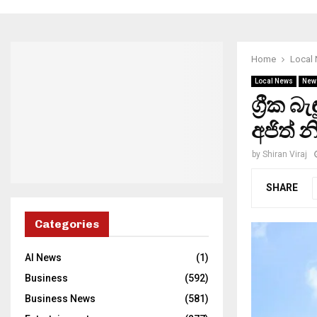
Home
Local
Local News
New
ග්‍රීක 
අජිත් න
by
Shiran Viraj
SHARE
Categories
AI News
(1)
Business
(592)
Business News
(581)