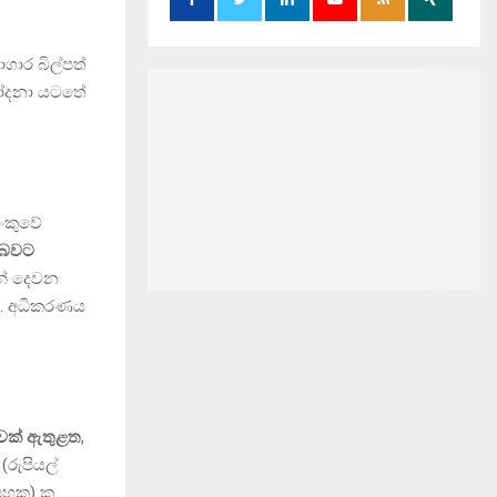
ඩාගාර බිල්පත්
 චෝදනා යටතේ
ැංකුවේ
ි බවට
ින් දෙවන
ේ. අධිකරණය
ාවක් ඇතුළත
,
(රුපියල්
 පහක) ක