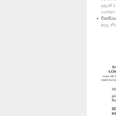
මුදලක් 
යෝජනා 
විරෝධය
අදාළ නි