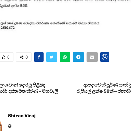
0
0
ශ වාන් දොරටු පිළිබඳ
ආපදාවෙන් පූර්ණ හානි ව
යයි: දත්ත මත තීරණ – මහවැලි
රුපියල් ලක්ෂ 50ක් – ජනාධ
Shiran Viraj