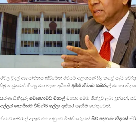
ඳුම්කරවල මුදල් ආයෝජනය කිරීමෙන් රජයට අලාභයක් සිදු කළේ යැයි චෝද
ිබූ නඩුවෙන් හිටපු මහ බැංකු අධිපති
අජිත් නිවාඩ් කබ්රාල්
මහතා නිදහස
කරණ විනිසුරු
මොහොමඩ් මිහාල්
මහතා මෙම තීන්දුව ලබා දුන්නේ, පව
 අල්ලස් කොමිසම විසින්ම ඉල්ලා අස්කර ගැනීම
හේතුවෙනි.
 නිවාඩ් කබ්රාල් ඇතුළු එම නඩුවේ විත්තිකරුවන්
සිව් දෙනාම නිදහස්
කිර