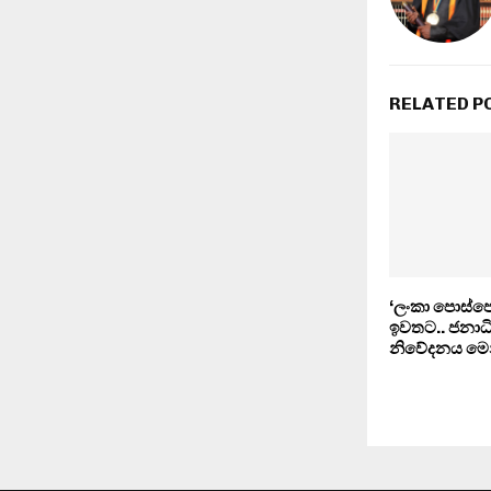
RELATED P
‘ලංකා පොස්පේ
ඉවතට.. ජනාධ
නිවේදනය ම