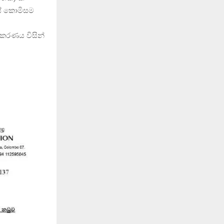
ලස් කොමිසම
කරණය විසින්