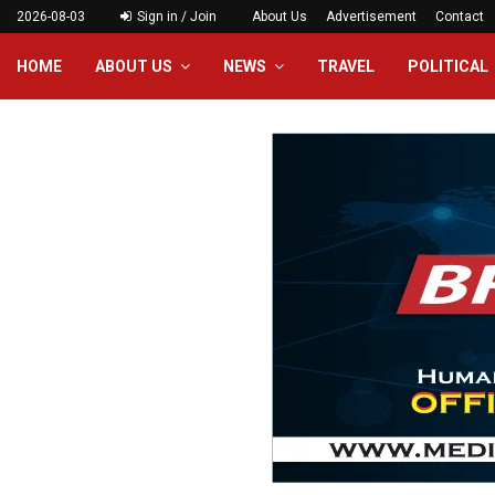
2026-08-03
Sign in / Join
About Us
Advertisement
Contact
HOME
ABOUT US
NEWS
TRAVEL
POLITICAL