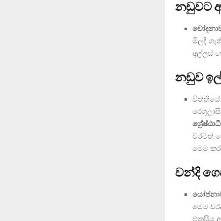
නඩුවට 
චෝදනාව
මිලදී ග
අල්ලස් 
නඩුව ඉල
විත්තිය
රෙගුලාස
ශ්‍රේෂ්ඨ
වරටත් ම
මෙම කරු
වන්දි ග
යෝජනා
මෙම වරද
එකසිය අ