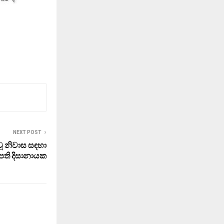
NEXT POST
ූ නිවාස සඳහා
ිපති දිසානායක