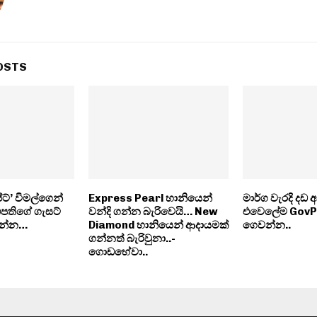
OSTS
ට්’ විමල්ගෙන්
Express Pearl හානියෙන්
මාර්ග වැරදි දඩ අ
ිපතිගේ ගැසට්
වන්දි ගන්න බැරිවෙයි… New
එවෙලේම GovPa
ෙන්න…
Diamond හානියෙන් ආදායමක්
ගෙවන්න..
ගන්නත් බැරිවුනා..-
ගොඩහේවා..