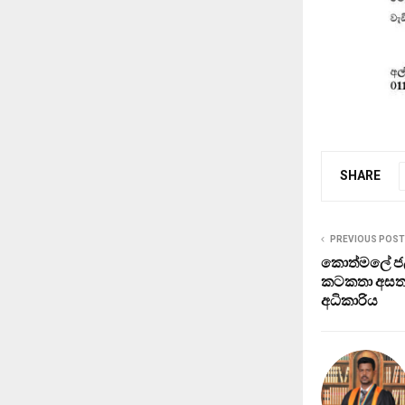
SHARE
PREVIOUS POST
කොත්මලේ ජලා
කටකතා අසත්‍
අධිකාරිය