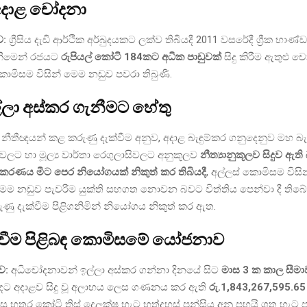
අදාළ චෝදනා
:
ග්‍රීසිය දැඩි ආර්ථික අර්බුදයකට ලක්ව තිබියදී 2011 වසරේදී ග්‍රීක භාණ්
ැනීමෙන් රජයට
රුපියල් කෝටි 184කට අධික පාඩුවක්
සිදු කිරීම ඇතුළු
කොමිසම විසින් මෙම නඩුව පවරා තිබුණි.
්ලා අස්කර ගැනීමට හේතු
ේ නීතීඥයන් කළ කරුණු දැක්වීම අනුව, අදාළ බැඳුම්කර ගනුදෙනුව මහ බ
ිවලට හා මූල්‍ය වාර්තා රෙගුලාසිවලට අනුකූලව
නීත්‍යානුකූලව සිදුව ඇත
ාධිකරණය මීට පෙර නියෝගයක් නිකුත් කර තිබියදී
, අල්ලස් කොමිසම විස
ෙම නඩුව පැවරීම යුක්ති සහගත නොවන බවට විත්තිය පෙන්වා දී තිබ
ණු දැක්වීම පිළිගනිමින් නියෝගය නිකුත් කර ඇත.
ෙවීම පිළිබඳ කොමිසමේ යෝජනාව
ව:
අධිචෝදනාවන් ඉල්ලා අස්කර ගන්නා දිනයේ සිට
මාස 3 ක කාල සීම
ට අදාළව සිදු වූ අලාභය ලෙස ගණනය කර ඇති
රු.1,843,267,595.65
සූ හතර කෝටි තිස් දෙලක්ෂ හැට හත්දහස් පන්සිය අනූ පහයි ශත හැට