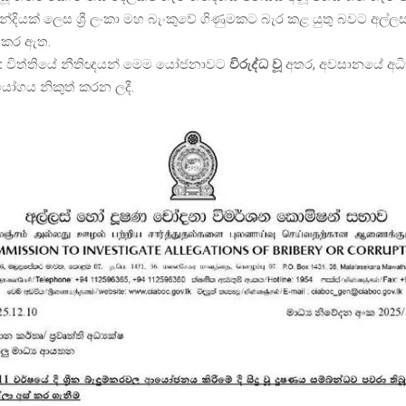
වන්දියක් ලෙස ශ්‍රී ලංකා මහ බැංකුවේ ගිණුමකට බැර කළ යුතු බවට අල්
කර ඇත.
:
විත්තියේ නීතිඥයන් මෙම යෝජනාවට
විරුද්ධ වූ
අතර, අවසානයේ අධි
යෝගය නිකුත් කරන ලදී.