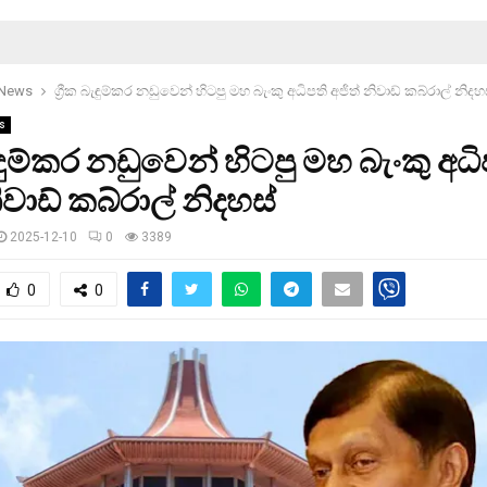
 News
ග්‍රීක බැඳුම්කර නඩුවෙන් හිටපු මහ බැංකු අධිපති අජිත් නිවාඩ් කබ්රාල් නිදහ
s
බැඳුම්කර නඩුවෙන් හිටපු මහ බැංකු අධි
ිවාඩ් කබ්රාල් නිදහස්
2025-12-10
0
3389
0
0