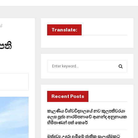
ස්
Translate:
පති
S
e
a
S
r
c
E
h
Recent Posts
f
A
o
කැලණිය විශ්වවිද්‍යාලයේ නව කුලපතිවරයා
r
R
ලෙස පූජ්‍ය නාරම්පනාවේ ආනන්ද අනුනායක
:
හිමිපාණන් පත් කෙරේ
C
මත්ද්‍රව්‍ය උදුරා දැමීමේ ජාතික සැලැස්මකට