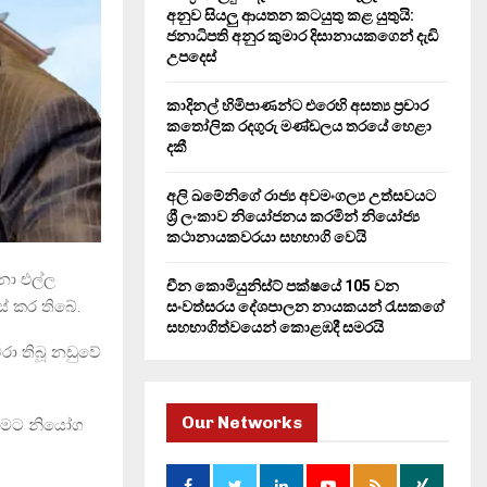
H
අනුව සියලු ආයතන කටයුතු කළ යුතුයි:
ජනාධිපති අනුර කුමාර දිසානායකගෙන් දැඩි
උපදෙස්
කාදිනල් හිමිපාණන්ට එරෙහි අසත්‍ය ප්‍රචාර
කතෝලික රදගුරු මණ්ඩලය තරයේ හෙළා
දකී
අලි ඛමේනිගේ රාජ්‍ය අවමංගල්‍ය උත්සවයට
ශ්‍රී ලංකාව නියෝජනය කරමින් නියෝජ්‍ය
කථානායකවරයා සහභාගි වෙයි
නා එල්ල
චීන කොමියුනිස්ට් පක්ෂයේ 105 වන
් කර තිබේ.
සංවත්සරය දේශපාලන නායකයන් රැසකගේ
සහභාගිත්වයෙන් කොළඹදී සමරයි
රා තිබූ නඩුවේ
Our Networks
ීමට නියෝග