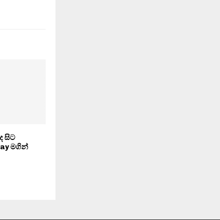
ද සිට
y මගින්