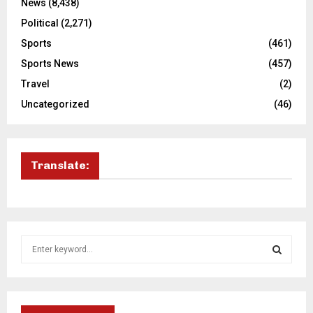
News
(8,438)
Political
(2,271)
Sports
(461)
Sports News
(457)
Travel
(2)
Uncategorized
(46)
Translate:
S
e
a
S
r
c
E