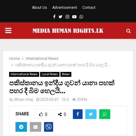
About Us
Advertisement
Contact
Facebook
Twitter
Instagram
Youtube
Whatsapp
PRIMARY
MENU
Home
International News
පකිස්තානය ඉන්දීය ගුවන් යානා පහක් පහර දී බිම හෙලයි…
International News
Local News
News
පකිස්තානය ඉන්දීය ගුවන් යානා පහක්
පහර දී බිම හෙලයි…
by
Shiran Viraj
2025-05-07
0
25996
SHARE
0
0