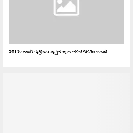
2012 වසරේ වැලිකඩ ගැටුම ගැන තවත් විමර්ශනයක්