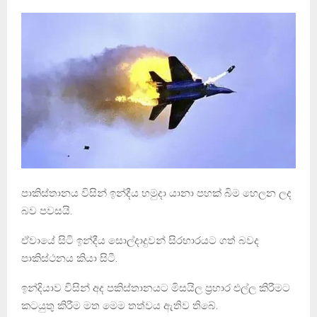
පාකිස්තානය විසින් ඉන්දීය හමුදා යානා පහක් බිම හෙලන ලද
බව පවසයි.
ඒවායේ සිටි ඉන්දීය සොල්දාදුවන් සිරභාරයට ගත් බවද
පාකිස්ථනය කියා සිටී.
ඉන්දියාව විසින් අද පකිස්තානයට මිසයිල ප්‍රහාර එල්ල කිරීමට
කටයුතු කිරීම මත මෙම තත්වය ඇතිව තිබේ.