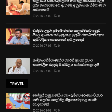
කැලණිය විශ්වවිද්‍යාලයේ නව කුලපතිවරයා ලෙස
පූජ්‍ය නාරම්පනාවේ ආනන්ද අනුනායක හිමිපාණන්
පත් කෙරේ
2026-07-03
0
මත්ද්‍රව්‍ය උදුරා දැමීමේ ජාතික සැලැස්මකට අනුව
සියලු ආයතන කටයුතු කළ යුතුයි: ජනාධිපති අනුර
කුමාර දිසානායකගෙන් දැඩි උපදෙස්
2026-07-03
0
කාදිනල් හිමිපාණන්ට එරෙහි අසත්‍ය ප්‍රචාර
කතෝලික රදගුරු මණ්ඩලය තරයේ හෙළා දකී
2026-07-03
0
TRAVEL
හෝමුස් සමුද්‍ර සන්ධිය වසා දැමීමට ඉරානය පියවර
ගනී: ලෝක තෙල් මිල ශීඝ්‍රයෙන් ඉහළ යාමේ
අවදානමක්
2026-03-03
0