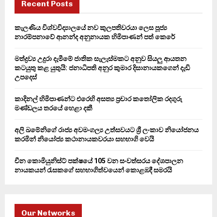
h
Recent Posts
f
A
o
කැලණිය විශ්වවිද්‍යාලයේ නව කුලපතිවරයා ලෙස පූජ්‍ය
r
R
නාරම්පනාවේ ආනන්ද අනුනායක හිමිපාණන් පත් කෙරේ
:
C
මත්ද්‍රව්‍ය උදුරා දැමීමේ ජාතික සැලැස්මකට අනුව සියලු ආයතන
කටයුතු කළ යුතුයි: ජනාධිපති අනුර කුමාර දිසානායකගෙන් දැඩි
H
උපදෙස්
කාදිනල් හිමිපාණන්ට එරෙහි අසත්‍ය ප්‍රචාර කතෝලික රදගුරු
මණ්ඩලය තරයේ හෙළා දකී
අලි ඛමේනිගේ රාජ්‍ය අවමංගල්‍ය උත්සවයට ශ්‍රී ලංකාව නියෝජනය
කරමින් නියෝජ්‍ය කථානායකවරයා සහභාගි වෙයි
චීන කොමියුනිස්ට් පක්ෂයේ 105 වන සංවත්සරය දේශපාලන
නායකයන් රැසකගේ සහභාගිත්වයෙන් කොළඹදී සමරයි
Our Networks