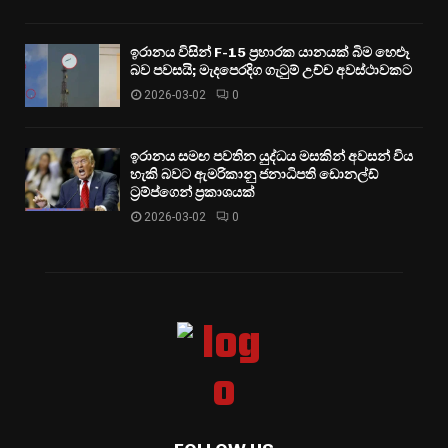
ඉරානය විසින් F-15 ප්‍රහාරක යානයක් බිම හෙළූ
බව පවසයි; මැදපෙරදිග ගැටුම් උච්ච අවස්ථාවකට
2026-03-02
0
ඉරානය සමඟ පවතින යුද්ධය මසකින් අවසන් විය
හැකි බවට ඇමරිකානු ජනාධිපති ඩොනල්ඩ්
ට්‍රම්ප්ගෙන් ප්‍රකාශයක්
2026-03-02
0