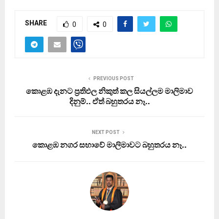
SHARE
0
0
PREVIOUS POST
කොළඹ දැනට ප‍්‍රතිඵල නිකුත් කල සියල්ලම මාලිමාව
දිනුම්.. ඒත් බහුතරය නෑ..
NEXT POST
කොළඹ නගර සභාවේ මාලිමාවට බහුතරය නෑ..