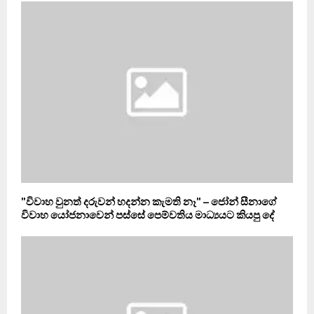
"විවාහ වුනත් දරුවන් හදන්න කැමති නෑ" – ජෝන් සීනාගේ
විවාහ යෝජනාවෙන් පස්සේ පෙම්වතිය මාධ්‍යයට කියපු දේ