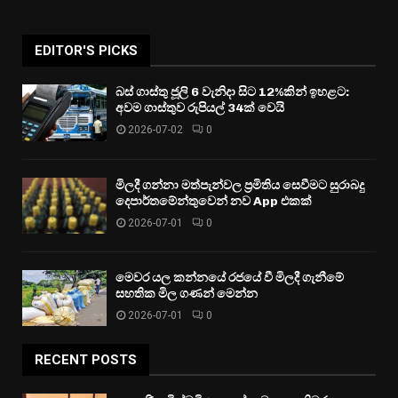
EDITOR'S PICKS
බස් ගාස්තු ජූලි 6 වැනිදා සිට 12%කින් ඉහළට:
අවම ගාස්තුව රුපියල් 34ක් වෙයි
2026-07-02
0
මිලදී ගන්නා මත්පැන්වල ප්‍රමිතිය සෙවීමට සුරාබදු
දෙපාර්තමේන්තුවෙන් නව App එකක්
2026-07-01
0
මෙවර යල කන්නයේ රජයේ වී මිලදී ගැනීමේ
සහතික මිල ගණන් මෙන්න
2026-07-01
0
RECENT POSTS