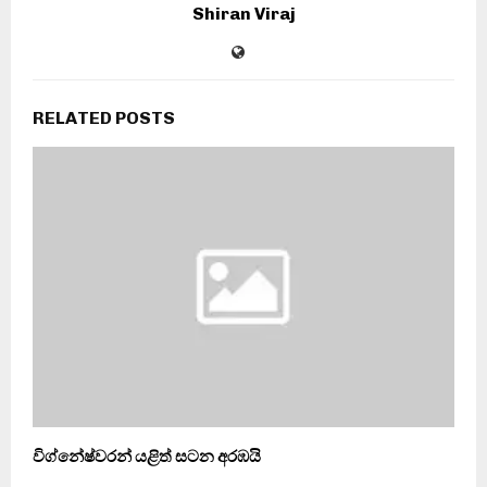
Shiran Viraj
RELATED POSTS
විග්නේෂ්වරන් යළිත් සටන අරඹයි