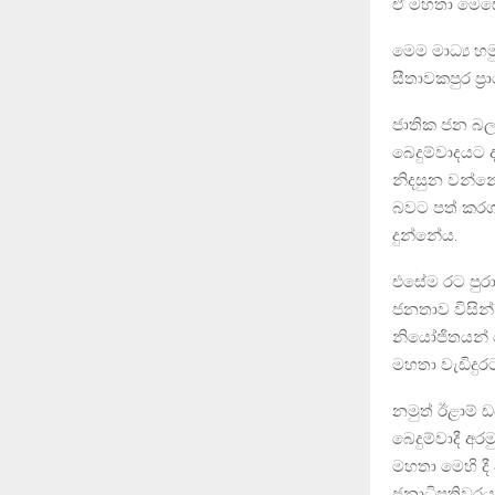
ඒ මහතා මෙස
මෙම මාධ්‍ය හ
සීතාවකපුර ප්‍
ජාතික ජන බල
බෙදුම්වාදයට
නිදසුන වන්නේ
බවට පත් කරගත
දුන්නේය.
එසේම රට පුරා
ජනතාව විසින්
නියෝජිතයන් 
මහතා වැඩිදුර
නමුත් ඊළාම්
බෙදුම්වාදී අ
මහතා මෙහි ද
ජනාධිපතිවරයා