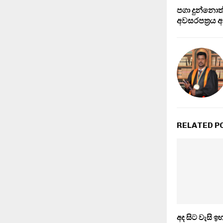
පගා දුන්නොත්
අවසරපත්‍රය අ
RELATED P
අද සිට වැසි 