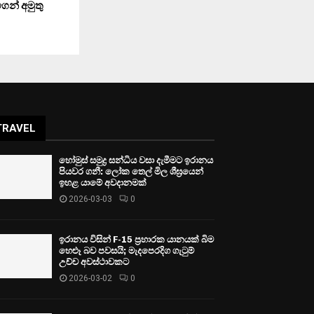
ගෙන් අමුතු
TRAVEL
හෝමුස් සමුද්‍ර සන්ධිය වසා දැමීමට ඉරානය
පියවර ගනී: ලෝක තෙල් මිල ශීඝ්‍රයෙන්
ඉහළ යාමේ අවදානමක්
2026-03-03
0
ඉරානය විසින් F-15 ප්‍රහාරක යානයක් බිම
හෙළූ බව පවසයි; මැදපෙරදිග ගැටුම්
උච්ච අවස්ථාවකට
2026-03-02
0