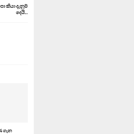
ා කියා දැනුම්
දෙයි..
ණ ගැන