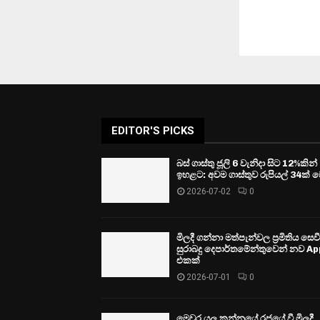
EDITOR'S PICKS
බස් ගාස්තු ජූලි 6 වැනිදා සිට 12%කින්
ඉහළට: අවම ගාස්තුව රුපියල් 34ක් ව
2026-07-02
0
මිලදී ගන්නා මත්පැන්වල ප්‍රමිතිය සෙ
සුරාබදු දෙපාර්තමේන්තුවෙන් නව Ap
එකක්
2026-07-01
0
මෙවර යල කන්නයේ රජයේ වී මිලදී