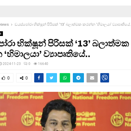
 News
ඩයස්‌පෝරා භික්ෂූන් පිරිසක් ‘13’ බලාත්මක කරන්න ‘හිමාලයා’ ව්‍යාපෘතියේ.
s
ෝරා භික්ෂූන් පිරිසක් ‘13’ බලාත්මක
‘හිමාලයා’ ව්‍යාපෘතියේ..
2024-11-23
0
16640
0
0