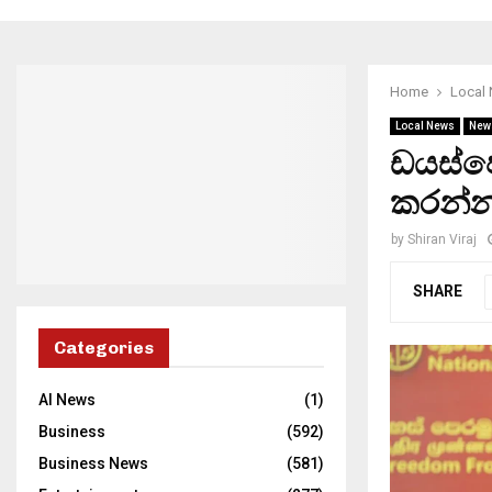
Home
Local
Local News
New
ඩයස්‌ප
කරන්න 
by
Shiran Viraj
SHARE
Categories
AI News
(1)
Business
(592)
Business News
(581)