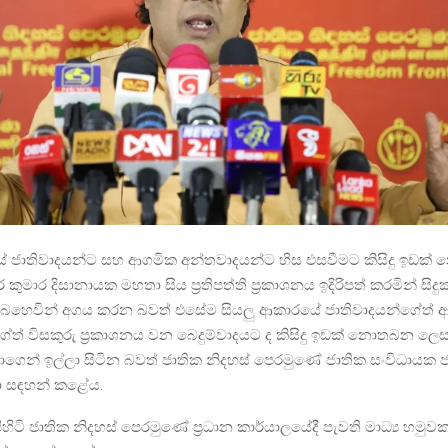
ේ ජාතිවාදයන්ට සහ ආගමික අන්තවාදයන්ට හිස එසවීමට කිසිදු ඉඩ
 කුමාර දිසානායක මහතා සිය ප්‍රතිපත්ති ප්‍රකාශනය ඉදිරිපත් කරමින් සිද
ෙහෙවින් අගය කරන බවත් එසේම සියලු ආකාරයේ ජාතිවාදයන්ගේත් 
ත් විසකුරු ප්‍රකාශනය වන බෙදුම්වාදයට ද කිසිදු ඉඩක් නොතබන ලෙ
ගෙන් ඉල්ලා සිටින බවත් ජාතික නිදහස් පෙරමුණේ ජාතික සංවිධායක
ා සඳහන් කළේය.
හිටි ජාතික නිදහස් පෙරමුණේ ප්‍රධාන කාර්යාලයේදී පැවති මාධ්‍ය හමුව