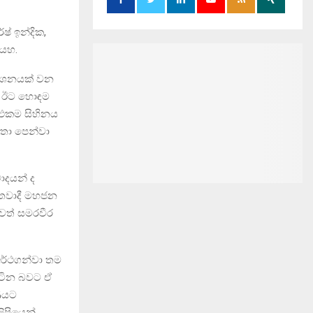
ෂ් ඉන්දික,
ියහ.
කාශනයක් වන
් ඊට හොඳම
 එකම සිහිනය
හතා පෙන්වා
ාදයන් ද
න්තවාදී මහජන
වත් සමරවීර
අර්ථගන්වා තම
ිටින බවට ඒ
ණයට
ිපියෙන්