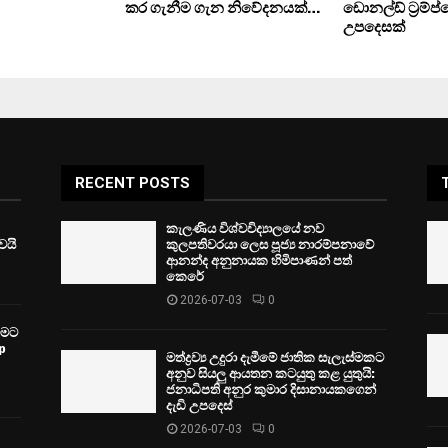
කර ගැනීම ගැන නිවේදනයක්…
ඩොනල්ඩ් ට්‍රම්ප්
උපදෙසක්
RECENT POSTS
කැලණිය විශ්වවිද්‍යාලයේ නව
ෙයි
කුලපතිවරයා ලෙස පූජ්‍ය නාරම්පනාවේ
ආනන්ද අනුනායක හිමිපාණන් පත්
කෙරේ
2026-07-03
0
වීමට
p
මත්ද්‍රව්‍ය උදුරා දැමීමේ ජාතික සැලැස්මකට
අනුව සියලු ආයතන කටයුතු කළ යුතුයි:
ජනාධිපති අනුර කුමාර දිසානායකගෙන්
දැඩි උපදෙස්
2026-07-03
0