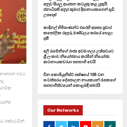
H
අනුව සියලු ආයතන කටයුතු කළ යුතුයි:
ජනාධිපති අනුර කුමාර දිසානායකගෙන් දැඩි
උපදෙස්
කාදිනල් හිමිපාණන්ට එරෙහි අසත්‍ය ප්‍රචාර
කතෝලික රදගුරු මණ්ඩලය තරයේ හෙළා
දකී
අලි ඛමේනිගේ රාජ්‍ය අවමංගල්‍ය උත්සවයට
ශ්‍රී ලංකාව නියෝජනය කරමින් නියෝජ්‍ය
කථානායකවරයා සහභාගි වෙයි
ක් නොතබන බවට
චීන කොමියුනිස්ට් පක්ෂයේ 105 වන
සංවත්සරය දේශපාලන නායකයන් රැසකගේ
ුකළ
සහභාගිත්වයෙන් කොළඹදී සමරයි
ආගමික
ස
 ජයන්ත
Our Networks
කට එක්වෙමින්