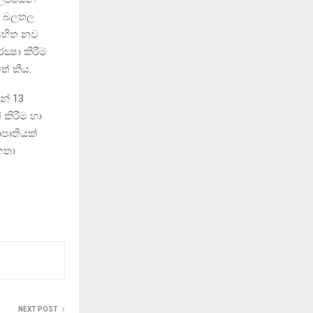
ස් බලතල
 සහිත නව
්‍ෂා කිරීම
ත් කීය.
න් 13
 කිරීම හා
යාපෘතියක්
හතා
NEXT POST