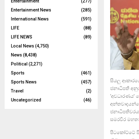
Entertainment
(277)
Entertainment News
(285)
International News
(591)
LIFE
(88)
LIFE NEWS
(89)
Local News
(4,750)
News
(8,438)
Political
(2,271)
Sports
(461)
සියලු ආකාරය
Sports News
(457)
ජනාධිපති අනුර
Travel
(2)
‘අවධාරණය’ බ
Uncategorized
(46)
අන්තවාදයන්ගේ
ජනාධිපතිවරයා
සමරවීර මහත
පිටකෝට්ටේ පි