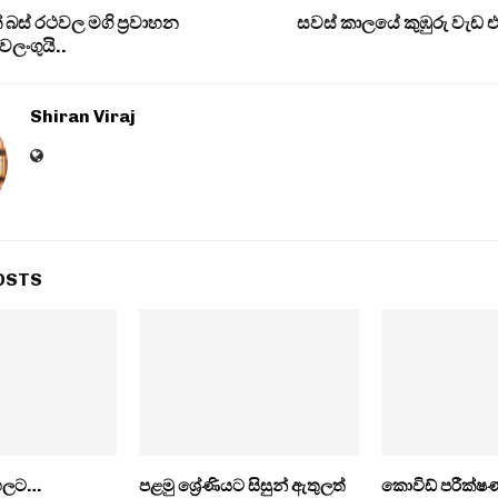
 බස් රථවල මගි ප්‍රවාහන
සවස් කාලයේ කුඹුරු වැඩ එප
වලංගුයි..
Shiran Viraj
OSTS
ඉහලට…
පළමු ශ්‍රේණියට සිසුන් ඇතුලත්
කොවිඩ් පරීක්ෂ