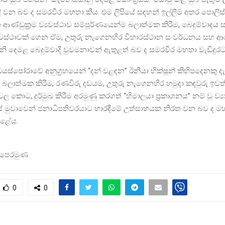
ි වන බව ද සමරවීර මහතා කීය. එම ලිපියේ සඳහන් ඉල්ලීම් අතර පොලි
ආණ්ඩුක්‍රම ව්‍යවස්ථාව සම්පූර්ණයෙන්ම බලාත්මක කිරීම, බෙදුම්වාදය
්‍යවස්ථාවක් ගෙන ඒම, උතුරු නැගෙනහිර විහාරස්ථාන සංවර්ධනය සහ ආරක
නි දෙමළ බෙදුම්වාදී වුවමනාවන් ඇතුළත් බව ද සමරවීර මහතා වැඩිදුරට
යස්‌පෝරාවේ අනුග්‍රහයෙන් “දන් වළඳන” ඊනියා භික්ෂූන් කිහිපදෙනකු දැ
 බලාත්මක කිරීම, රණවිරු දඩයම, උතුරු නැගෙනහිර හමුදා කඳවුරු ඉවත්
 දුර්වල කොට, දුර්මුඛ කිරීම අරමුණු කරගත් “හිමාලයා ප්‍රකාශනය” නම් වූ ව්‍
ේ මුවාවෙන් ජනාධිපතිවරයාට භාරදීමේ උත්සාහයක නිරත වන බව ද ම
ළේය.
් පෙරමුණ
0
0