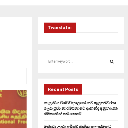
.
Translate:
S
e
a
S
r
c
E
h
Recent Posts
f
A
o
කැලණිය විශ්වවිද්‍යාලයේ නව කුලපතිවරයා
r
R
ලෙස පූජ්‍ය නාරම්පනාවේ ආනන්ද අනුනායක
:
හිමිපාණන් පත් කෙරේ
C
මත්ද්‍රව්‍ය උදුරා දැමීමේ ජාතික සැලැස්මකට