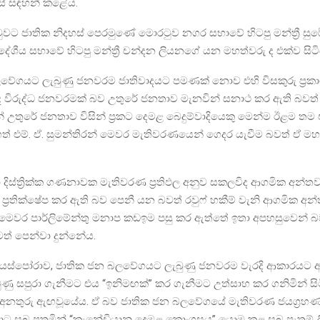
ේ සඳහන් කළේය.
මුවට ජාතික නිදහස් පෙරමුණේ මොරටුව නගර සභාවේ හිටපු මන්ත්‍රී සුරේ
රාදේශීය සභාවේ හිටපු මන්ත්‍රී චන්දන ලියනගේ යන මහත්වරු ද එක්ව සිට
වේගයට ලැබුණු ජනවරම ජාතිවාදයට පමණක් නොව එහි විසකුරු ප්‍ර
 ද විරුද්ධ ජනවරමක් බව උතුරේ ජනතාව මැනවින් සනාථ කර ඇති බවත
 උතුරේ ජනතාව විසින් ප්‍රකට දෙමළ බෙදුම්වාදියෙකු මෙන්ම ඊළම තම
් එම්. ඒ. සුමන්තිරන් මෙවර මැතිවරණයෙන් ගෙදර යැවීම බවත් ඒ ම
 දිස්ත්‍රික්ක ගණනාවක මැතිවරණ ප්‍රතිඵල අනුව සකලවිද ආගමික අන්තව
 ප්‍රතික්ෂේප කර ඇති බව පෙනී යන බවත් රවුෆ් හකීම් වැනි ආගමික අ
මෙවර පාර්ලිමේන්තු මනාප කඩඉම පසු කර ඇත්තේ ඉතා අපහසුවෙන් බ
ටත් පෙන්වා දුන්නේය.
 ඩයස්‌පෝරාව, ජාතික ජන බලවේගයට ලැබුණු ජනවරම වැරදි ආකාරයට 
රමුණු සපුරා ගැනීමට එය “ඉනිමඟක්” කර ගැනීමට උත්සාහ කර ගනිමින් ස
ී අනතුරු ඇඟවූයේය. ඒ බව ජාතික ජන බලවේගයේ මැතිවරණ ජයග්‍රහ
ට සුබ පතමින් “කැනේඩියානු දෙමළ කොංග්‍රසය” යොමු කළ සුබ පැතුම් ල