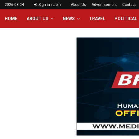
2026-08-04
Sign in / Join
About Us
Advertisement
Contact
HOME
ABOUT US
NEWS
TRAVEL
POLITICAL