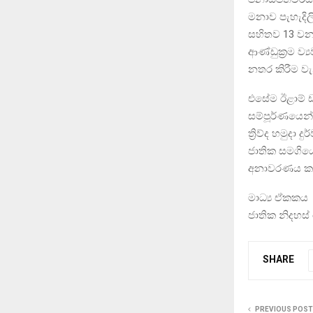
මනාව පැහැදිල
සහිතව 13 වන 
ආණ්ඩුක්‍රම ව
නතර කිරීම වැ
එසේම ඊළාම් ඩ
සම්පූර්ණයෙන්
ත්‍රිව්ද හමුදා
ජාතික සමගිය
අනාවරණය ක
මාධ්‍ය ඒකකය
ජාතික නිදහස
SHARE
PREVIOUS POST