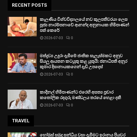
RECENT POSTS
කැලණිය විශ්වවිද්‍යාලයේ නව කුලපතිවරයා ලෙස
පූජ්‍ය නාරම්පනාවේ ආනන්ද අනුනායක හිමිපාණන්
පත් කෙරේ
2026-07-03
0
මත්ද්‍රව්‍ය උදුරා දැමීමේ ජාතික සැලැස්මකට අනුව
සියලු ආයතන කටයුතු කළ යුතුයි: ජනාධිපති අනුර
කුමාර දිසානායකගෙන් දැඩි උපදෙස්
2026-07-03
0
කාදිනල් හිමිපාණන්ට එරෙහි අසත්‍ය ප්‍රචාර
කතෝලික රදගුරු මණ්ඩලය තරයේ හෙළා දකී
2026-07-03
0
TRAVEL
හෝමුස් සමුද්‍ර සන්ධිය වසා දැමීමට ඉරානය පියවර