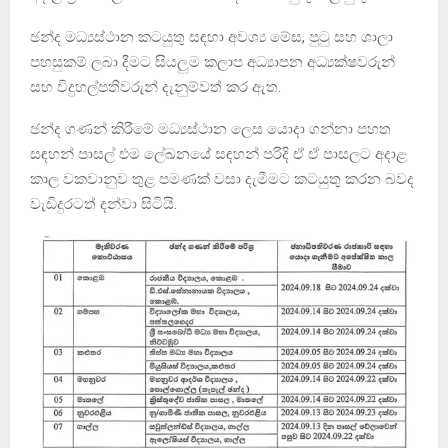
ඡන්ද මධ්‍යස්ථාන කටයුතු සඳහා අවශ්‍ය මේස, පුටු සහ ශාලා
පහසුකම් ලබා දීමට සියලුම කලාප අධ්‍යාපන අධ්‍යක්ෂවරුන්
සහ විදුහල්පතිවරුන් දැනුම්වත් කර ඇත.
ඡන්ද ගණන් කිරීමේ මධ්‍යස්ථාන ලෙස යොදා ගන්නා පහත
සඳහන් පාසල් එම ලේඛනයේ සඳහන් පරිදි ඒ ඒ පාසලට අදාළ
කාල වකවානුව තුළ පමණක් වසා දැමීමට කටයුතු කරන බවද
වැඩිදුරටත් දන්වා සිටියි.