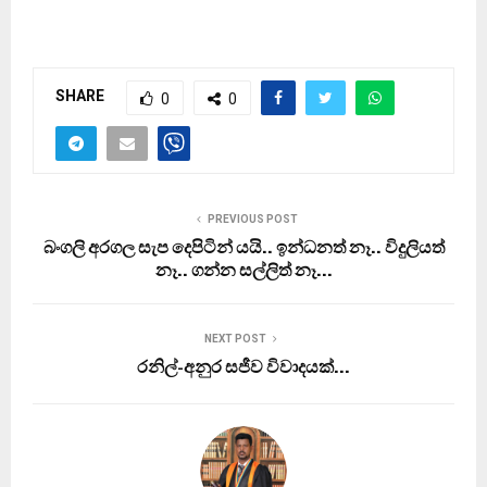
SHARE
0
0
PREVIOUS POST
බංගලි අරගල සැප දෙපිටින් යයි.. ඉන්ධනත් නෑ.. විදුලියත්
නෑ.. ගන්න සල්ලිත් නෑ…
NEXT POST
රනිල්-අනුර සජීව විවාදයක්…