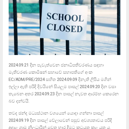
2024.09.21 දින පැවැත්වෙන ජනාධිපතිවරණය සඳහා
මැතිවරණ කොමිෂන් සභාවේ සභාපතිගේ අංක
EC/ADM/PRE/2024 සහිත 2024.09.09 දිනැති ලිපිය මගින්
ඉල්ලා ඇති පරිදි දිවයිනේ සියලුම පාසල් 2024.09.20 දින වසා
තැබෙන අතර 2024.09.23 දින පාසල් නැවත ආරම්භ කෙරෙන
බව දන්වයි.
තවද ඡන්ද මධ්‍යස්ථාන වශයෙන් යොදා ගන්නා පාසල්
2024.09.19 දින පාසල් වේලාවෙන් පසුව අවශ්‍යතාවය පරිදි
අදාළ ග්‍රාම නිලධාරීන් වෙත භාර දීමට කටයුතු කළ යුතු ය.