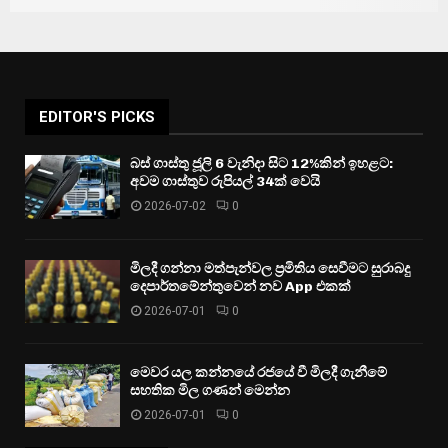
EDITOR'S PICKS
බස් ගාස්තු ජූලි 6 වැනිදා සිට 12%කින් ඉහළට:
අවම ගාස්තුව රුපියල් 34ක් වෙයි
2026-07-02
0
මිලදී ගන්නා මත්පැන්වල ප්‍රමිතිය සෙවීමට සුරාබදු
දෙපාර්තමේන්තුවෙන් නව App එකක්
2026-07-01
0
මෙවර යල කන්නයේ රජයේ වී මිලදී ගැනීමේ
සහතික මිල ගණන් මෙන්න
2026-07-01
0