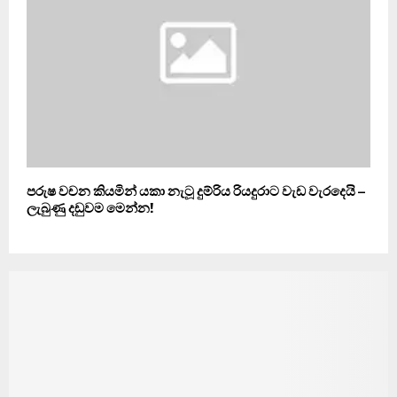
පරුෂ වචන කියමින් යකා නැටූ දුම්රිය රියදුරාට වැඩ වැරදෙයි –
ලැබුණු දඩුවම මෙන්න!