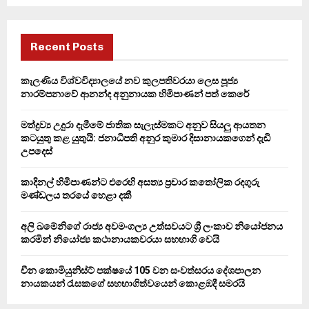
a
S
r
c
E
h
Recent Posts
f
A
o
කැලණිය විශ්වවිද්‍යාලයේ නව කුලපතිවරයා ලෙස පූජ්‍ය
r
R
නාරම්පනාවේ ආනන්ද අනුනායක හිමිපාණන් පත් කෙරේ
:
C
මත්ද්‍රව්‍ය උදුරා දැමීමේ ජාතික සැලැස්මකට අනුව සියලු ආයතන
කටයුතු කළ යුතුයි: ජනාධිපති අනුර කුමාර දිසානායකගෙන් දැඩි
H
උපදෙස්
කාදිනල් හිමිපාණන්ට එරෙහි අසත්‍ය ප්‍රචාර කතෝලික රදගුරු
මණ්ඩලය තරයේ හෙළා දකී
අලි ඛමේනිගේ රාජ්‍ය අවමංගල්‍ය උත්සවයට ශ්‍රී ලංකාව නියෝජනය
කරමින් නියෝජ්‍ය කථානායකවරයා සහභාගි වෙයි
චීන කොමියුනිස්ට් පක්ෂයේ 105 වන සංවත්සරය දේශපාලන
නායකයන් රැසකගේ සහභාගිත්වයෙන් කොළඹදී සමරයි