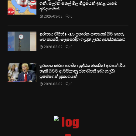
ගනී: ලෝක තෙල් මිල ශීඝ්‍රයෙන් ඉහළ යාමේ
අවදානමක්
2026-03-03
0
ඉරානය විසින් F-15 ප්‍රහාරක යානයක් බිම හෙළූ
බව පවසයි; මැදපෙරදිග ගැටුම් උච්ච අවස්ථාවකට
2026-03-02
0
ඉරානය සමඟ පවතින යුද්ධය මසකින් අවසන් විය
හැකි බවට ඇමරිකානු ජනාධිපති ඩොනල්ඩ්
ට්‍රම්ප්ගෙන් ප්‍රකාශයක්
2026-03-02
0