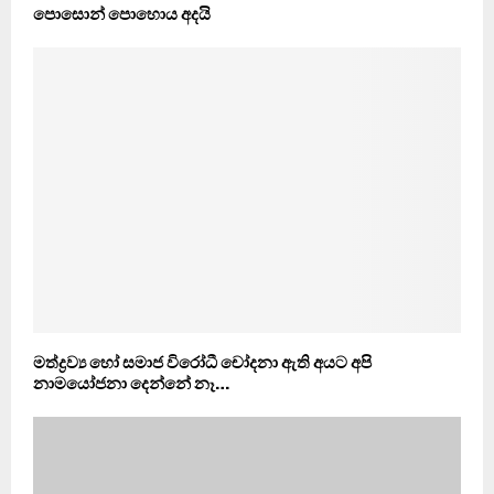
පොසොන් පොහොය අදයි
මත්ද්‍රව්‍ය හෝ සමාජ විරෝධී චෝදනා ඇති අයට අපි
නාමයෝජනා දෙන්නේ නෑ…