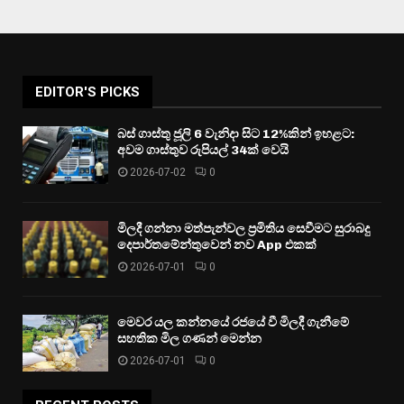
EDITOR'S PICKS
බස් ගාස්තු ජූලි 6 වැනිදා සිට 12%කින් ඉහළට:
අවම ගාස්තුව රුපියල් 34ක් වෙයි
2026-07-02
0
මිලදී ගන්නා මත්පැන්වල ප්‍රමිතිය සෙවීමට සුරාබදු
දෙපාර්තමේන්තුවෙන් නව App එකක්
2026-07-01
0
මෙවර යල කන්නයේ රජයේ වී මිලදී ගැනීමේ
සහතික මිල ගණන් මෙන්න
2026-07-01
0