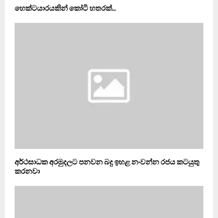
හෙක්ටයාරයකින් කෝටි හතරක්..
අර්ථසාධක අරමුදලට පනවන බදු ඉහළ නංවන්න රජය කටයුතු
කරනවා