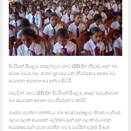
දිවයිනේ සියලුම පාසල්වලට හෙට (22) දින නිවාඩු දෙන බව
සමාජ මාධ්‍ය ජාල හරහා ප්‍රචාරය වන නිවේදනය අසත්‍ය බව
අධ්‍යාපන අමාත්‍යාංශය දන්වා සිටියි.
එබැවින්, හෙට (22) දින දිවයිනේ සියලුම පාසල් පැවැත්වෙන
බව අධ්‍යාපන අමාතාංශය නිවේදනය කරයි.
එසේම පවත්නා තත්ත්වය මත අවස්ථානුකූලව තීරණ ගැනීමේ
බලය පළාත් අධ්‍යාපන ලේකම්වරුන් සහ පළාත් අධ්‍යාපන
අධ්‍යක්ෂවරුන් වෙත පවතින බව ද මෙයින් දැනුම් දී ඇත.