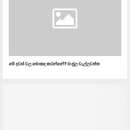
මේ දවස් වල මොකද කරන්නේ? මංජුල වැල්ලවත්ත