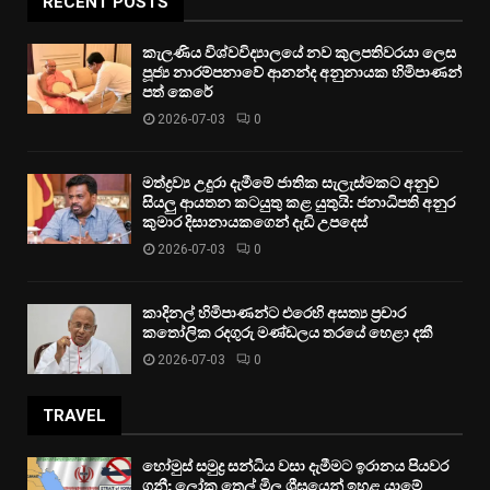
RECENT POSTS
කැලණිය විශ්වවිද්‍යාලයේ නව කුලපතිවරයා ලෙස
පූජ්‍ය නාරම්පනාවේ ආනන්ද අනුනායක හිමිපාණන්
පත් කෙරේ
2026-07-03
0
මත්ද්‍රව්‍ය උදුරා දැමීමේ ජාතික සැලැස්මකට අනුව
සියලු ආයතන කටයුතු කළ යුතුයි: ජනාධිපති අනුර
කුමාර දිසානායකගෙන් දැඩි උපදෙස්
2026-07-03
0
කාදිනල් හිමිපාණන්ට එරෙහි අසත්‍ය ප්‍රචාර
කතෝලික රදගුරු මණ්ඩලය තරයේ හෙළා දකී
2026-07-03
0
TRAVEL
හෝමුස් සමුද්‍ර සන්ධිය වසා දැමීමට ඉරානය පියවර
ගනී: ලෝක තෙල් මිල ශීඝ්‍රයෙන් ඉහළ යාමේ