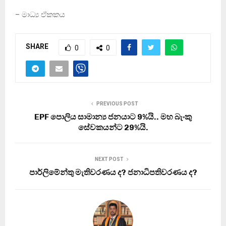
– මාධ්‍ය ඒකකය
SHARE
0
0
PREVIOUS POST
EPF පොලිය සාමාන්‍ය ජනයාට 9%යි.. මහ බැංකු
සේවකයන්ට 29%යි.
NEXT POST
පාර්ලිමේන්තු මැතිවරණය ද? ජනාධිපතිවරණය ද?