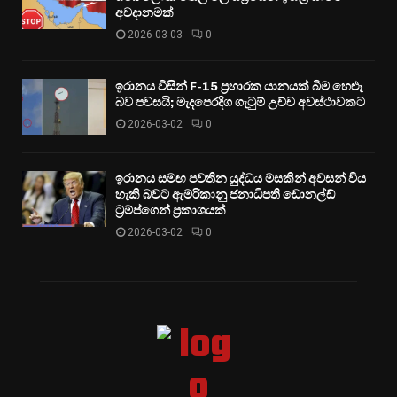
අවදානමක්
2026-03-03
0
ඉරානය විසින් F-15 ප්‍රහාරක යානයක් බිම හෙළූ
බව පවසයි; මැදපෙරදිග ගැටුම් උච්ච අවස්ථාවකට
2026-03-02
0
ඉරානය සමඟ පවතින යුද්ධය මසකින් අවසන් විය
හැකි බවට ඇමරිකානු ජනාධිපති ඩොනල්ඩ්
ට්‍රම්ප්ගෙන් ප්‍රකාශයක්
2026-03-02
0