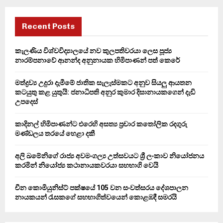
r
c
E
h
Recent Posts
f
A
o
කැලණිය විශ්වවිද්‍යාලයේ නව කුලපතිවරයා ලෙස පූජ්‍ය
r
R
නාරම්පනාවේ ආනන්ද අනුනායක හිමිපාණන් පත් කෙරේ
:
C
මත්ද්‍රව්‍ය උදුරා දැමීමේ ජාතික සැලැස්මකට අනුව සියලු ආයතන
කටයුතු කළ යුතුයි: ජනාධිපති අනුර කුමාර දිසානායකගෙන් දැඩි
H
උපදෙස්
කාදිනල් හිමිපාණන්ට එරෙහි අසත්‍ය ප්‍රචාර කතෝලික රදගුරු
මණ්ඩලය තරයේ හෙළා දකී
අලි ඛමේනිගේ රාජ්‍ය අවමංගල්‍ය උත්සවයට ශ්‍රී ලංකාව නියෝජනය
කරමින් නියෝජ්‍ය කථානායකවරයා සහභාගි වෙයි
චීන කොමියුනිස්ට් පක්ෂයේ 105 වන සංවත්සරය දේශපාලන
නායකයන් රැසකගේ සහභාගිත්වයෙන් කොළඹදී සමරයි