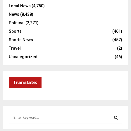
Local News
(4,750)
News
(8,438)
Political
(2,271)
Sports
(461)
Sports News
(457)
Travel
(2)
Uncategorized
(46)
Translate:
S
e
a
S