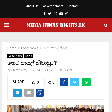
About Us
Advertisement
Contact
Facebook
Twitter
Instagram
Youtube
Whatsapp
PRIMARY
MENU
Home
Local News
හෙට පාසල් නිවාඩු..?
Local News
News
හෙට පාසල් නිවාඩු..?
by
Shiran Viraj
2024-05-21
0
12419
SHARE
0
0