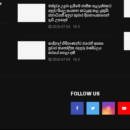
p
මත්ද්‍රව්‍ය උදුරා දැමීමේ ජාතික සැලැස්මකට
අනුව සියලු ආයතන කටයුතු කළ යුතුයි:
ජනාධිපති අනුර කුමාර දිසානායකගෙන්
දැඩි උපදෙස්
2026-07-03
0
කාදිනල් හිමිපාණන්ට එරෙහි අසත්‍ය
ප්‍රචාර කතෝලික රදගුරු මණ්ඩලය
තරයේ හෙළා දකී
2026-07-03
0
FOLLOW US