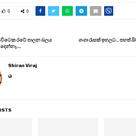
0
0
ිසිවිටෙක රටේ පාලන බලය
ගංගා රැසක් ඉහලට.. පහත් බ
 දෙන්නෑ…
Shiran Viraj
OSTS