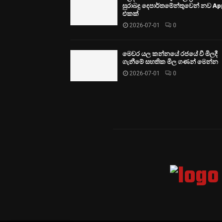
සුරාබදු දෙපාර්තමේන්තුවෙන් නව Ap
එකක්
2026-07-01
0
මෙවර යල කන්නයේ රජයේ වී මිලදී
ගැනීමේ සහතික මිල ගණන් මෙන්න
2026-07-01
0