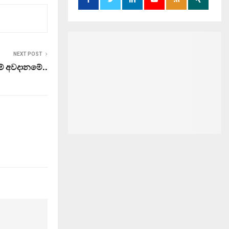
NEXT POST
ිම් අවදානමේ..