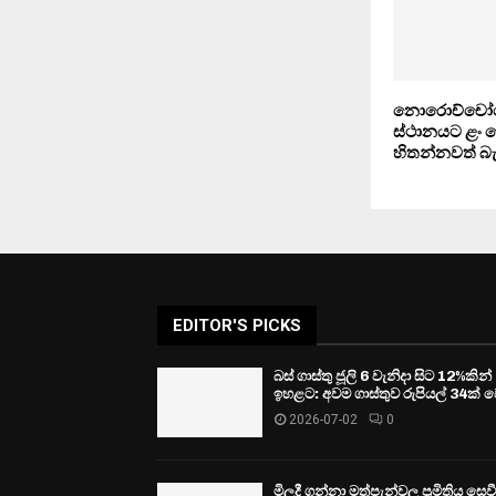
නොරොච්චෝල
ස්ථානයට ළං 
හිතන්නවත් බ
EDITOR'S PICKS
බස් ගාස්තු ජූලි 6 වැනිදා සිට 12%කින්
ඉහළට: අවම ගාස්තුව රුපියල් 34ක් ව
2026-07-02
0
මිලදී ගන්නා මත්පැන්වල ප්‍රමිතිය සෙ