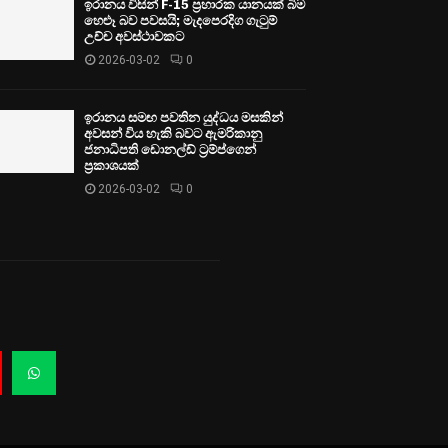
ඉරානය විසින් F-15 ප්‍රහාරක යානයක් බිම
හෙළූ බව පවසයි; මැදපෙරදිග ගැටුම්
උච්ච අවස්ථාවකට
2026-03-02
0
ඉරානය සමඟ පවතින යුද්ධය මසකින්
අවසන් විය හැකි බවට ඇමරිකානු
ජනාධිපති ඩොනල්ඩ් ට්‍රම්ප්ගෙන්
ප්‍රකාශයක්
2026-03-02
0