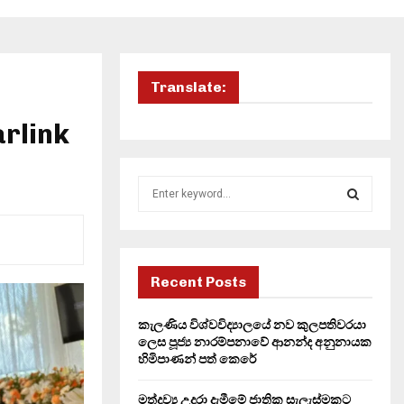
Translate:
arlink
S
e
a
S
r
c
E
h
Recent Posts
f
A
o
කැලණිය විශ්වවිද්‍යාලයේ නව කුලපතිවරයා
r
R
ලෙස පූජ්‍ය නාරම්පනාවේ ආනන්ද අනුනායක
:
හිමිපාණන් පත් කෙරේ
C
මත්ද්‍රව්‍ය උදුරා දැමීමේ ජාතික සැලැස්මකට