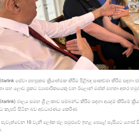
ළ Starlink සේවා පහසුකම ක්‍රියාත්මක කිරීම පිළිබඳ සාකච්ඡා කිරීම සඳහා 
මහතා සහ ලොව ප්‍රකට ව්‍යාපාරිකයෙකු වන ඊලොන් මස්ක් මහතා අතර හමුව
tarlink) ජාලය සමඟ ශ්‍රී ලංකාව සම්බන්ධ කිරීම සඳහා අයදුම් කිරීමේ ක්‍රි
මට කැපවී සිටින බව අවධාරණය කෙරිණ
ේ පැවැත්වෙන 10 වැනි ලෝක ජල සමුළුවේ ඉහළ පෙළේ සැසියට ගොස් සි
.