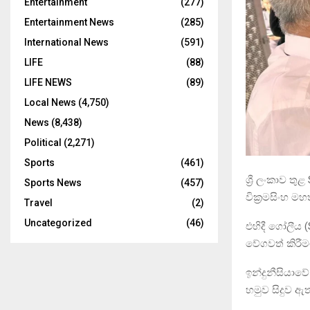
Entertainment
(277)
Entertainment News
(285)
International News
(591)
LIFE
(88)
LIFE NEWS
(89)
Local News
(4,750)
News
(8,438)
Political
(2,271)
Sports
(461)
ශ්‍රී ලංකාව තු
Sports News
(457)
වික්‍රමසිංහ 
Travel
(2)
Uncategorized
(46)
එහිදී ගෝලීය (S
වේගවත් කිරී
ඉන්දුනීසියාව
හමුව සිදුව ඇත