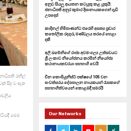
H
අනුව සියලු ආයතන කටයුතු කළ යුතුයි:
ජනාධිපති අනුර කුමාර දිසානායකගෙන් දැඩි
උපදෙස්
කාදිනල් හිමිපාණන්ට එරෙහි අසත්‍ය ප්‍රචාර
කතෝලික රදගුරු මණ්ඩලය තරයේ හෙළා
දකී
අලි ඛමේනිගේ රාජ්‍ය අවමංගල්‍ය උත්සවයට
ශ්‍රී ලංකාව නියෝජනය කරමින් නියෝජ්‍ය
කථානායකවරයා සහභාගි වෙයි
ජනාධිපති රනිල්
චීන කොමියුනිස්ට් පක්ෂයේ 105 වන
සංවත්සරය දේශපාලන නායකයන් රැසකගේ
ක් සිදු ව ඇත
සහභාගිත්වයෙන් කොළඹදී සමරයි
යාවලිය
Our Networks
ටියදී මෙම