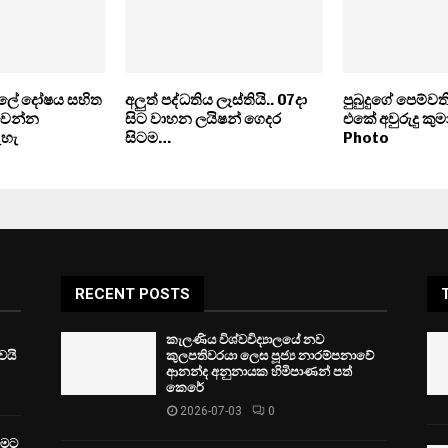
ේ දෝෂය සහිත
අලුත් පද්ධතිය ලෑස්තියි.. 07දා
පුබුදුගේ පෙම්
වෙන්න
සිට වාහන ලයිෂන් ගෙදර
එකේ අවුරුදු කුම
ැහැ
සිටම…
Photo
RECENT POSTS
කැලණිය විශ්වවිද්‍යාලයේ නව
ෙයි
කුලපතිවරයා ලෙස පූජ්‍ය නාරම්පනාවේ
ආනන්ද අනුනායක හිමිපාණන් පත්
කෙරේ
2026-07-03
0
වීමට