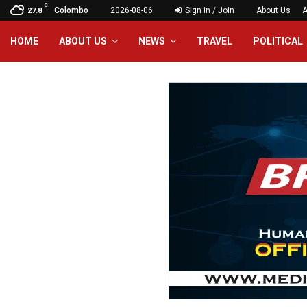
C
Colombo
2026-08-06
Sign in / Join
About Us
A
27.8
HOME
ABOUT US
NEWS
TRAVEL
POLITICAL