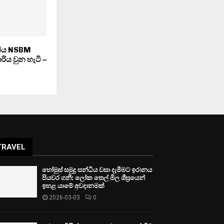
වතිය NSBM
ාරිය වුන හැටි –
TRAVEL
හෝමුස් සමුද්‍ර සන්ධිය වසා දැමීමට ඉරානය
පියවර ගනී: ලෝක තෙල් මිල ශීඝ්‍රයෙන්
ඉහළ යාමේ අවදානමක්
2026-03-03
0