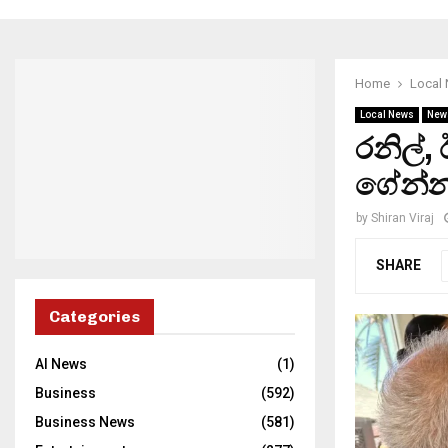
Home
Local
Local News
New
රනිල්,
ගේන්න
by
Shiran Viraj
SHARE
Categories
AI News
(1)
Business
(592)
Business News
(581)