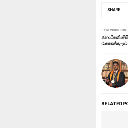
SHARE
PREVIOUS POST
ජනාධිපති ක
රාජපක්ෂලාට
RELATED P