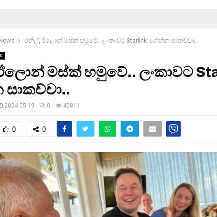
 News
රනිල්, ඊලොන් මස්ක් හමුවේ.. ලංකාවට Starlink ගේන්න සාකච්චා..
s
 ඊලොන් මස්ක් හමුවේ.. ලංකාවට St
 සාකච්චා..
2024-05-19
0
45811
0
0