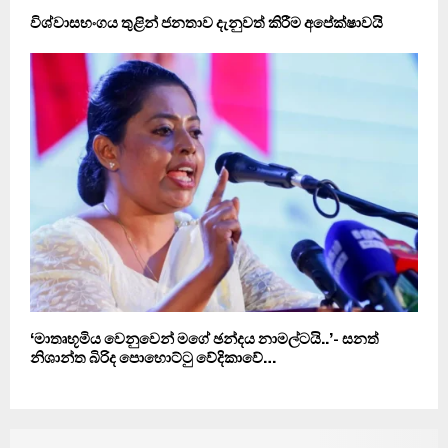
විශ්වාසභංගය තුළින් ජනතාව දැනුවත් කිරීම අපේක්ෂාවයි
‘මාතෘභූමිය වෙනුවෙන් මගේ ඡන්දය නාමල්ටයි..’- සනත්
නිශාන්ත බිරිද පොහොට්ටු වේදිකාවේ…