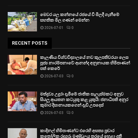
මෙවර යල කන්නයේ රජයේ වී මිලදී ගැනීමේ
සහතික මිල ගණන් මෙන්න
2026-07-01
0
RECENT POSTS
කැලණිය විශ්වවිද්‍යාලයේ නව කුලපතිවරයා ලෙස
පූජ්‍ය නාරම්පනාවේ ආනන්ද අනුනායක හිමිපාණන්
පත් කෙරේ
2026-07-03
0
මත්ද්‍රව්‍ය උදුරා දැමීමේ ජාතික සැලැස්මකට අනුව
සියලු ආයතන කටයුතු කළ යුතුයි: ජනාධිපති අනුර
කුමාර දිසානායකගෙන් දැඩි උපදෙස්
2026-07-03
0
කාදිනල් හිමිපාණන්ට එරෙහි අසත්‍ය ප්‍රචාර
කතෝලික රදගුරු මණ්ඩලය තරයේ හෙළා දකී