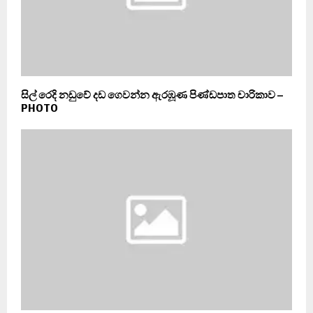
සිල් රෙදි නඩුවේ දඩ ගෙවන්න ඇරඹූණ පිණ්ඩපාත චාරිකාව –
PHOTO