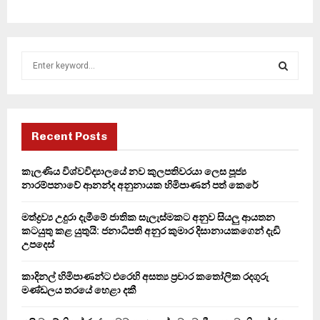
S
e
a
S
r
c
E
h
Recent Posts
f
A
o
කැලණිය විශ්වවිද්‍යාලයේ නව කුලපතිවරයා ලෙස පූජ්‍ය
r
R
නාරම්පනාවේ ආනන්ද අනුනායක හිමිපාණන් පත් කෙරේ
:
C
මත්ද්‍රව්‍ය උදුරා දැමීමේ ජාතික සැලැස්මකට අනුව සියලු ආයතන
කටයුතු කළ යුතුයි: ජනාධිපති අනුර කුමාර දිසානායකගෙන් දැඩි
H
උපදෙස්
කාදිනල් හිමිපාණන්ට එරෙහි අසත්‍ය ප්‍රචාර කතෝලික රදගුරු
මණ්ඩලය තරයේ හෙළා දකී