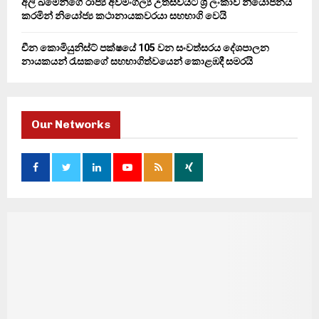
අලි ඛමේනිගේ රාජ්‍ය අවමංගල්‍ය උත්සවයට ශ්‍රී ලංකාව නියෝජනය
කරමින් නියෝජ්‍ය කථානායකවරයා සහභාගි වෙයි
චීන කොමියුනිස්ට් පක්ෂයේ 105 වන සංවත්සරය දේශපාලන
නායකයන් රැසකගේ සහභාගිත්වයෙන් කොළඹදී සමරයි
Our Networks