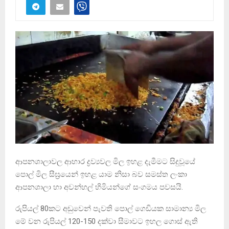
ආපනශාලාවල ආහාර ද්‍රව්‍යවල මිල ඉහළ දැමීමට සිදුවූයේ
පොල් මිල සීඝ‍්‍රයෙන් ඉහළ යාම නිසා බව සමස්ත ලංකා
ආපනශාලා හා අවන්හල් හිමියන්ගේ සංගමය පවසයි.
රුපියල් 80කට අඩුවෙන් පැවති පොල් ගෙඩියක සාමාන්‍ය මිල
මේ වන රුපියල් 120-150 දක්වා සීමාවට ඉහල ගොස් ඇති