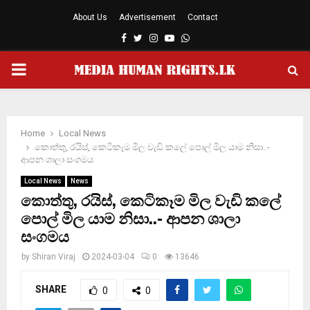
About Us
Advertisement
Contact
Facebook
Twitter
Instagram
Youtube
Whatsapp
PRIMARY
MENU
Home
Local News
කොත්තු, රයිස්, කෙටිකෑම මිල වැඩි කලේ පොල් මිල යාම නිසා..-
ආපන ශාලා සංගමය
Local News
News
කොත්තු, රයිස්, කෙටිකෑම මිල වැඩි කලේ
පොල් මිල යාම නිසා..- ආපන ශාලා
සංගමය
by
Shiran Viraj
2024-03-04
0
13646
SHARE
0
0