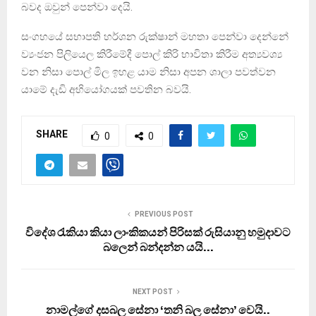
බවද ඔවුන් පෙන්වා දෙයි.
සංගහයේ සභාපති හර්ශන රුක්ෂාන් මහතා පෙන්වා දෙන්නේ
ව්‍යංජන පිලියෙල කිරීමේදී පොල් කිරි භාවිතා කිරීම අත්‍යවශ්‍ය
වන නිසා පොල් මිල ඉහළ යාම නිසා අපන ශාලා පවත්වන
යාමේ දැඩි අභියෝගයක් පවතින බවයි.
SHARE
0
0
PREVIOUS POST
විදේශ රැකියා කියා ලාංකිකයන් පිරිසක් රුසියානු හමුදාවට
බලෙන් බන්දන්න යයි…
NEXT POST
නාමල්ගේ දසබල සේනා ‘තනි බල සේනා’ වෙයි..