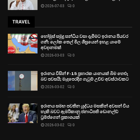
2026-07-03
0
TRAVEL
හෝමුස් සමුද්‍ර සන්ධිය වසා දැමීමට ඉරානය පියවර
ගනී: ලෝක තෙල් මිල ශීඝ්‍රයෙන් ඉහළ යාමේ
අවදානමක්
2026-03-03
0
ඉරානය විසින් F-15 ප්‍රහාරක යානයක් බිම හෙළූ
බව පවසයි; මැදපෙරදිග ගැටුම් උච්ච අවස්ථාවකට
2026-03-02
0
ඉරානය සමඟ පවතින යුද්ධය මසකින් අවසන් විය
හැකි බවට ඇමරිකානු ජනාධිපති ඩොනල්ඩ්
ට්‍රම්ප්ගෙන් ප්‍රකාශයක්
2026-03-02
0