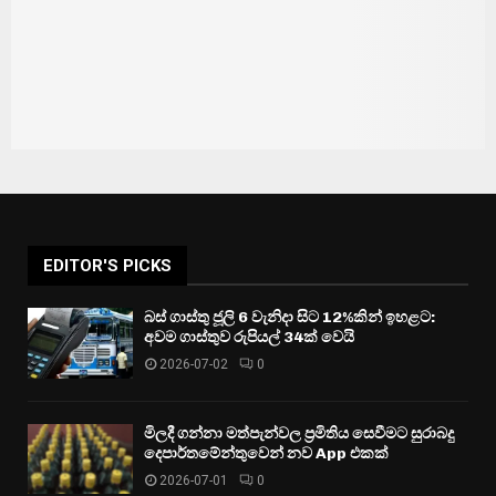
EDITOR'S PICKS
බස් ගාස්තු ජූලි 6 වැනිදා සිට 12%කින් ඉහළට:
අවම ගාස්තුව රුපියල් 34ක් වෙයි
2026-07-02
0
මිලදී ගන්නා මත්පැන්වල ප්‍රමිතිය සෙවීමට සුරාබදු
දෙපාර්තමේන්තුවෙන් නව App එකක්
2026-07-01
0