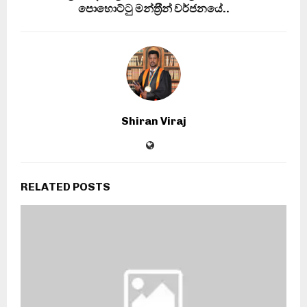
පොහොට්ටු මන්ත‍්‍රීන් වර්ජනයේ..
Shiran Viraj
RELATED POSTS