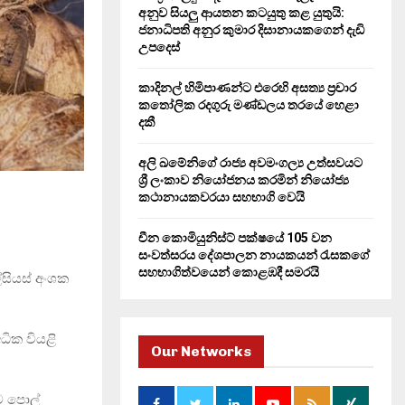
H
අනුව සියලු ආයතන කටයුතු කළ යුතුයි:
ජනාධිපති අනුර කුමාර දිසානායකගෙන් දැඩි
උපදෙස්
කාදිනල් හිමිපාණන්ට එරෙහි අසත්‍ය ප්‍රචාර
කතෝලික රදගුරු මණ්ඩලය තරයේ හෙළා
දකී
අලි ඛමේනිගේ රාජ්‍ය අවමංගල්‍ය උත්සවයට
ශ්‍රී ලංකාව නියෝජනය කරමින් නියෝජ්‍ය
කථානායකවරයා සහභාගි වෙයි
චීන කොමියුනිස්ට් පක්ෂයේ 105 වන
සංවත්සරය දේශපාලන නායකයන් රැසකගේ
සහභාගිත්වයෙන් කොළඹදී සමරයි
සියස් අංශක
ධික වියළි
Our Networks
ව පොල්