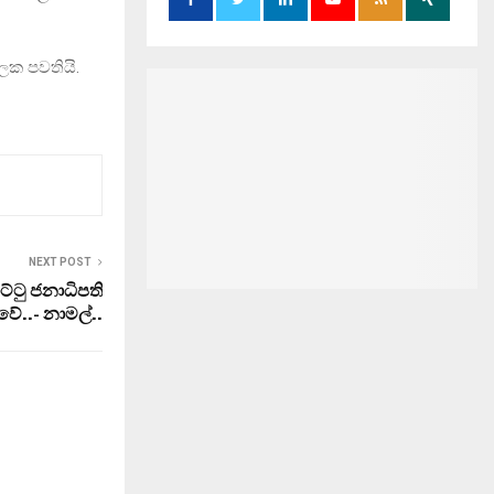
ිලක පවතියි.
NEXT POST
්ටු ජනාධිපති
වේ..- නාමල්..