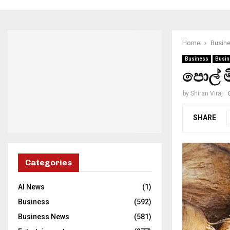
Home
Busin
Business
Busin
පොල් 
by
Shiran Viraj
SHARE
Categories
AI News
(1)
Business
(592)
Business News
(581)