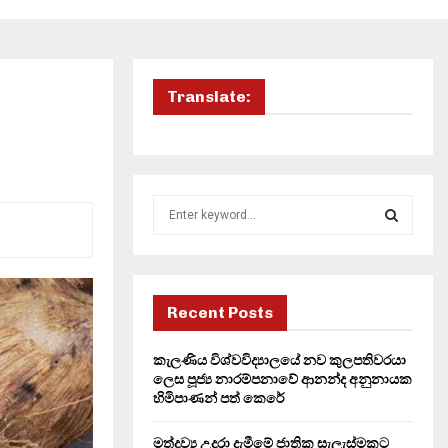
Translate:
S
e
a
S
r
c
E
h
Recent Posts
f
A
o
කැලණිය විශ්වවිද්‍යාලයේ නව කුලපතිවරයා
r
R
ලෙස පූජ්‍ය නාරම්පනාවේ ආනන්ද අනුනායක
:
හිමිපාණන් පත් කෙරේ
C
මත්ද්‍රව්‍ය උදුරා දැමීමේ ජාතික සැලැස්මකට