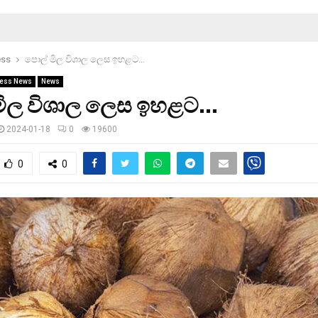
ess
පොල් මිල විශාල ලෙස ඉහළට…
ess News
News
මිල විශාල ලෙස ඉහළට…
2024-01-18
0
19600
0
0