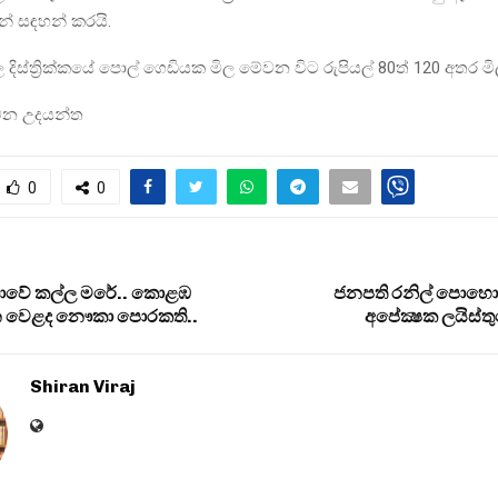
් සඳහන් කරයි.
දිස්ත්‍රික්කයේ පොල් ගෙඩියක මිල මේවන විට රුපියල් 80ත් 120 අතර ම
මන උදයන්ත
0
0
ංකාවේ කල්ල මරේ.. කොළඹ
ජනපති රනිල් පොහොට
න වෙළද නෞකා පොරකති..
අපේක්‍ෂක ලයිස්තු
Shiran Viraj