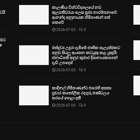
කැලණිය විශ්වවිද්‍යාලයේ නව
ෙයි
කුලපතිවරයා ලෙස පූජ්‍ය නාරම්පනාවේ
ආනන්ද අනුනායක හිමිපාණන් පත්
කෙරේ
2026-07-03
0
වීමට
p
මත්ද්‍රව්‍ය උදුරා දැමීමේ ජාතික සැලැස්මකට
අනුව සියලු ආයතන කටයුතු කළ යුතුයි:
ජනාධිපති අනුර කුමාර දිසානායකගෙන්
දැඩි උපදෙස්
2026-07-03
0
කාදිනල් හිමිපාණන්ට එරෙහි අසත්‍ය
ප්‍රචාර කතෝලික රදගුරු මණ්ඩලය
තරයේ හෙළා දකී
2026-07-03
0