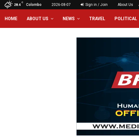
C
Colombo
2026-08-07
Sign in / Join
About Us
28.4
HOME
ABOUT US
NEWS
TRAVEL
POLITICAL