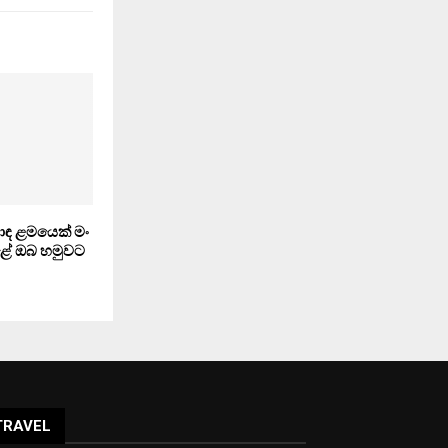
ොඳ ළමයෙක් මං
ළේ ඔබ හමුවට
TRAVEL