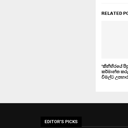
RELATED P
‘කිනිහිරයේ පි
කර්මාන්ත කර
විමල්ට උපහාර
EDITOR'S PICKS