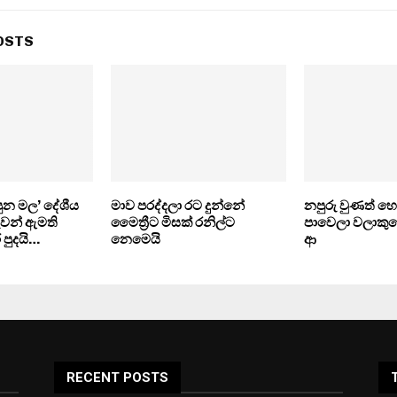
OSTS
පුන මල’ දේශීය
මාව පරද්දලා රට දුන්නේ
නපුරු වුණත් හ
ුවන් ඇමති
මෛත්‍රීට මිසක් රනිල්ට
පාවෙලා වලාකු
 පුදයි…
නෙමෙයි
ආ
RECENT POSTS