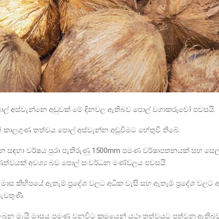
පොල් අස්වැන්නෙ අඩුවක් මේ දිනවල ඇතිබව පොල් වගාකරුවෝ පවසයි.
 කාලගුණ තත්වය පොල් අස්වැන්න අඩුවීමට හේතුවී තිබේ.
්න සඳහා වර්ෂය පුරා පැතිරුණු 1500mm පමණ වර්ෂාපතනයක් සහ සෙල්
ත්වයක් අවශ්‍ය බව පොල් සංවර්ධන මණ්ඩලය පවසයි.
 මාස කිහිපයේ ඇතැම් ප්‍රදේශ වලට අධික වැසි සහ ඇතැම් ප්‍රදේශ වලට අ
ැවතුණි.
බන මැයි මාසය පමණ වනවිට ක්‍රමයෙන් යථා තත්වයට පත්වනු ඇතිබ