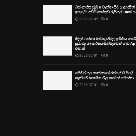
බස් ගාස්තු ජූලි 6 වැනිදා සිට 12%කින්
ඉහළට: අවම ගාස්තුව රුපියල් 34ක් ව
2026-07-02
0
මිලදී ගන්නා මත්පැන්වල ප්‍රමිතිය සෙ
සුරාබදු දෙපාර්තමේන්තුවෙන් නව Ap
එකක්
2026-07-01
0
මෙවර යල කන්නයේ රජයේ වී මිලදී
ගැනීමේ සහතික මිල ගණන් මෙන්න
2026-07-01
0