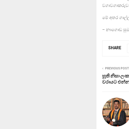
වගාවගාකරුවන
මේ අතර ගාල්ල 
– නාගොඩ සු
SHARE
PREVIOUS POST
හූති නිසා ල
වරායට එන්