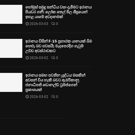
හෝමුස් සමුද්‍ර සන්ධිය වසා දැමීමට ඉරානය
පියවර ගනී: ලෝක තෙල් මිල ශීඝ්‍රයෙන්
ඉහළ යාමේ අවදානමක්
2026-03-03
0
ඉරානය විසින් F-15 ප්‍රහාරක යානයක් බිම
හෙළූ බව පවසයි; මැදපෙරදිග ගැටුම්
උච්ච අවස්ථාවකට
2026-03-02
0
ඉරානය සමඟ පවතින යුද්ධය මසකින්
අවසන් විය හැකි බවට ඇමරිකානු
ජනාධිපති ඩොනල්ඩ් ට්‍රම්ප්ගෙන්
ප්‍රකාශයක්
2026-03-02
0