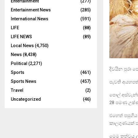
Entertainment
(277)
Entertainment News
(285)
International News
(591)
LIFE
(88)
LIFE NEWS
(89)
Local News
(4,750)
News
(8,438)
Political
(2,271)
දිවයින පුරා 
Sports
(461)
Sports News
(457)
පැවති අයහපත්
Travel
(2)
පොල් අස්වැන
Uncategorized
(46)
28 පමණ උෂ්ණ
එහෙත් පසුගිය
කාලගුණයක් ප
මෙම තත්වය ල