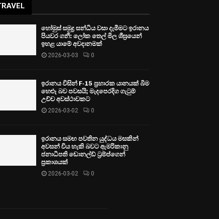
TRAVEL
හෝමුස් සමුද්‍ර සන්ධිය වසා දැමීමට ඉරානය
පියවර ගනී: ලෝක තෙල් මිල ශීඝ්‍රයෙන්
ඉහළ යාමේ අවදානමක්
2026-03-03
0
ඉරානය විසින් F-15 ප්‍රහාරක යානයක් බිම
හෙළූ බව පවසයි; මැදපෙරදිග ගැටුම්
උච්ච අවස්ථාවකට
2026-03-02
0
ඉරානය සමඟ පවතින යුද්ධය මසකින්
අවසන් විය හැකි බවට ඇමරිකානු
ජනාධිපති ඩොනල්ඩ් ට්‍රම්ප්ගෙන්
ප්‍රකාශයක්
2026-03-02
0