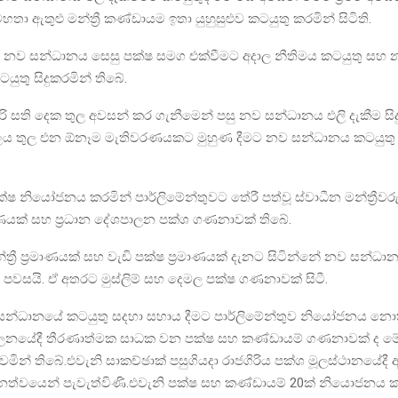
හතා ඇතුළු මන්ත්‍රී කණ්ඩායම ඉතා යුහුසුළුව කටයුතු කරමින් සිටිති.
 නව සන්ධානය සෙසු පක්ෂ සමග එක්වීමට අදාල නීතිමය කටයුතු සහ
ටයුතු සිදුකරමින් තිබේ.
ිරි සති දෙක තුල අවසන් කර ගැනීමෙන් පසු නව සන්ධානය එලි දැකීම ස
කාලය තුල එන ඕනෑම මැතිවරණයකට මුහුණ දීමට නව සන්ධානය කටයුතු 
ක්ෂ නියෝජනය කරමින් පාර්ලිමේන්තුවට තේරී පත්වූ ස්වාධීන මන්ත්‍රීවර
ාණයක් සහ ප්‍රධාන දේශපාලන පක්ශ ගණනාවක් තිබේ.
්ත්‍රී ප්‍රමාණයක් සහ වැඩි පක්ෂ ප්‍රමාණයක් දැනට සිටින්නේ නව සන්
ලය පවසයි. ඒ අතරට මුස්ලිම් සහ දෙමල පක්ෂ ගණනාවක් සිටී.
න්ධානයේ කටයුතු සදහා සහාය දීමට පාර්ලිමේන්තුව නියෝජනය න
ලනයේදී තීරණාත්මක සාධක වන පක්ෂ සහ කණ්ඩායම් ගණනාවක් ද ම
වමින් තිබේ.එවැනි සාකච්ඡාක් පසුගියදා රාජගිරිය පක්ශ මූලස්ථානයේදී 
ානත්වයෙන් පැවැත්විණි.එවැනි පක්ෂ සහ කණ්ඩායම් 20ක් නියොජනය ක