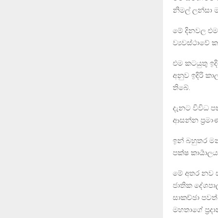
නිමල් ලන්සා ම
මේ දිනවල එම
ව්‍යවස්ථාවේ ක
එම කටයුතු ඉද
අනුව ඉදිරි 
තිබේ.
දැනට විවිධ ප
ආසන්න ප්‍රම
ඉන් බහුතර මන
පක්ෂ කාර්‍යා
මේ අතර නව ස
ජාතික දේශපා
සාකච්ඡා පවත්
මහතාගේ ප්‍රද