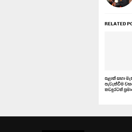
RELATED P
පළාත් සභා ම
පැවැත්වීම වස
තවදුරටත් ප්‍ර