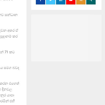
 නව සන්ධාන
ිදුවන අතර ඒ
සූදානම් කර
ුන් 71 කට
ධානය සමග බවද
ොකරන එහෙත්
ේ දිනවල
අනුර යාපා
රමින් එහි