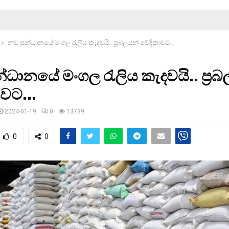
නව සන්ධානයේ මංගල රැලිය කැදවයි.. ප‍්‍රබලයන් වේදිකාවට…
ධානයේ මංගල රැලිය කැදවයි.. ප‍්‍ර
ාවට…
2024-01-19
0
13739
0
0