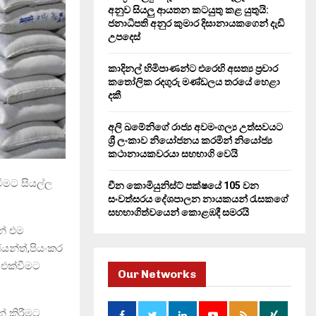
H
අනුව සියලු ආයතන කටයුතු කළ යුතුයි:
ජනාධිපති අනුර කුමාර දිසානායකගෙන් දැඩි
උපදෙස්
කාදිනල් හිමිපාණන්ට එරෙහි අසත්‍ය ප්‍රචාර
කතෝලික රදගුරු මණ්ඩලය තරයේ හෙළා
දකී
අලි ඛමේනිගේ රාජ්‍ය අවමංගල්‍ය උත්සවයට
ශ්‍රී ලංකාව නියෝජනය කරමින් නියෝජ්‍ය
කථානායකවරයා සහභාගි වෙයි
ීමට සියල්ල
චීන කොමියුනිස්ට් පක්ෂයේ 105 වන
සංවත්සරය දේශපාලන නායකයන් රැසකගේ
සහභාගිත්වයෙන් කොළඹදී සමරයි
න් එම
මජයන්ත්,පියංකර
 එක්වීමට
Our Networks
් කිරීමට