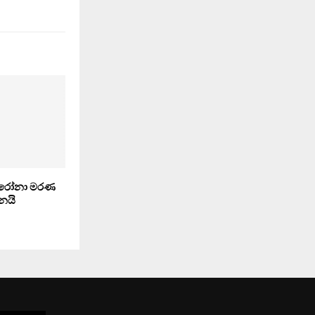
 කොරෝනා මරණ
නයි