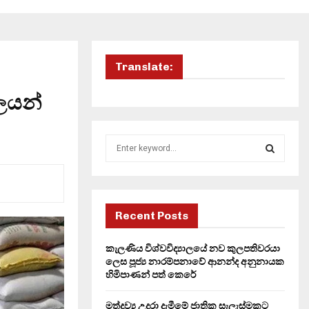
Translate:
බලයන්
S
e
a
S
r
c
E
h
Recent Posts
f
A
o
කැලණිය විශ්වවිද්‍යාලයේ නව කුලපතිවරයා
r
R
ලෙස පූජ්‍ය නාරම්පනාවේ ආනන්ද අනුනායක
:
හිමිපාණන් පත් කෙරේ
C
මත්ද්‍රව්‍ය උදුරා දැමීමේ ජාතික සැලැස්මකට