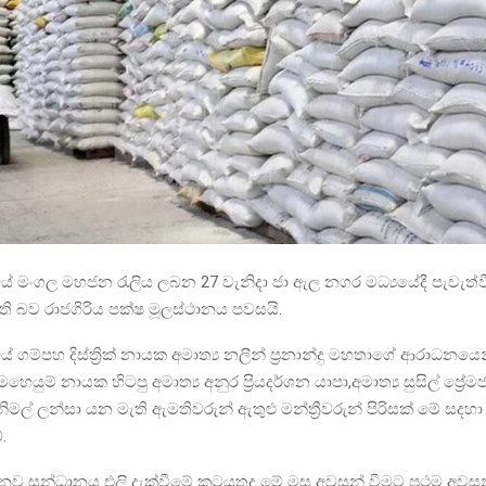
 මංගල මහජන රැලිය ලබන 27 වැනිදා ජා ඇල නගර මධ්‍යයේදී පැවැත්ව
ති බව රාජගිරිය පක්ෂ මූලස්ථානය පවසයි.
ගම්පහ දිස්ත්‍රික් නායක අමාත්‍ය නලීන් ප්‍රනාන්දු මහතාගේ ආරාධනයෙ
යුම් නායක හිටපු අමාත්‍ය අනුර ප්‍රියදර්ශන යාපා,අමාත්‍ය සුසිල් ප්‍රේ
මල් ලන්සා යන මැති ඇමතිවරුන් ඇතුළු මන්ත්‍රීවරුන් පිරිසක් මේ සදහා
.
නව සන්ධානය එලි දැක්වීමේ කටයුතුද මේ මස අවසන් වීමට ප්‍රථම අවසන