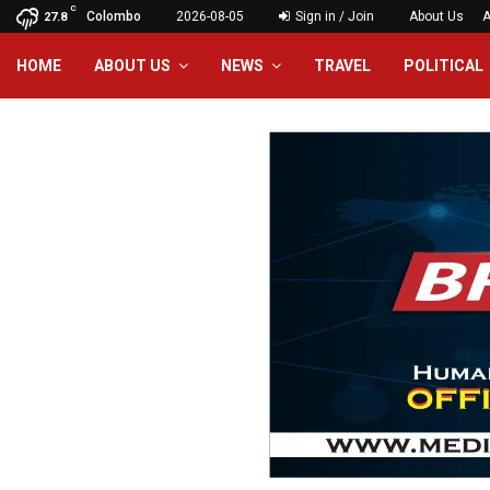
C
Colombo
2026-08-05
Sign in / Join
About Us
A
27.8
HOME
ABOUT US
NEWS
TRAVEL
POLITICAL