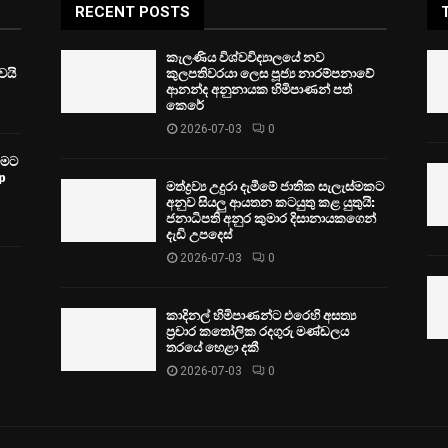
RECENT POSTS
කැලණිය විශ්වවිද්‍යාලයේ නව
ෙයි
කුලපතිවරයා ලෙස පූජ්‍ය නාරම්පනාවේ
ආනන්ද අනුනායක හිමිපාණන් පත්
කෙරේ
2026-07-03
0
වීමට
p
මත්ද්‍රව්‍ය උදුරා දැමීමේ ජාතික සැලැස්මකට
අනුව සියලු ආයතන කටයුතු කළ යුතුයි:
ජනාධිපති අනුර කුමාර දිසානායකගෙන්
දැඩි උපදෙස්
2026-07-03
0
කාදිනල් හිමිපාණන්ට එරෙහි අසත්‍ය
ප්‍රචාර කතෝලික රදගුරු මණ්ඩලය
තරයේ හෙළා දකී
2026-07-03
0