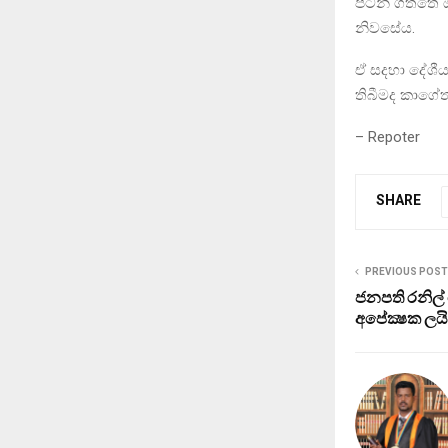
පටන් ගත්තේ ඔහ
නිවසේය.
ඒ සදහා දේශීය
තිබීමද කාගේ
– Repoter
SHARE
PREVIOUS POST
ජනපති රනිල්
අපේක්‍ෂක ලයි