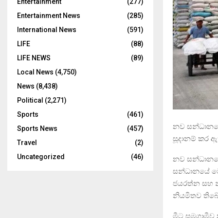
Entertainment
(277)
Entertainment News
(285)
International News
(591)
LIFE
(88)
LIFE NEWS
(89)
Local News
(4,750)
News
(8,438)
Political
(2,271)
Sports
(461)
නව සන්ධානයේ
Sports News
(457)
සූදානම් කර ඇ
Travel
(2)
Uncategorized
(46)
නව සන්ධානයේ 
සන්ධානයේ මෙහෙ
ජයරත්න සහ නි
නියමිතව තිබේ
මීට සමගාමීව 