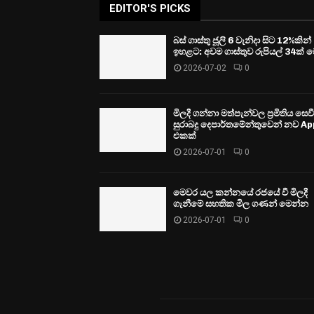
EDITOR'S PICKS
බස් ගාස්තු ජූලි 6 වැනිදා සිට 12%කින්
ඉහළට: අවම ගාස්තුව රුපියල් 34ක් ව
2026-07-02
0
මිලදී ගන්නා මත්පැන්වල ප්‍රමිතිය සෙ
සුරාබදු දෙපාර්තමේන්තුවෙන් නව Ap
එකක්
2026-07-01
0
මෙවර යල කන්නයේ රජයේ වී මිලදී
ගැනීමේ සහතික මිල ගණන් මෙන්න
2026-07-01
0