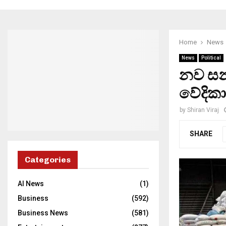
Home
News
News
Political
නව සන්
වේදික
by
Shiran Viraj
SHARE
Categories
AI News
(1)
Business
(592)
Business News
(581)