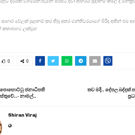
ුට දිරියක් වශයෙනි.පැමිනි පිරිසට දිවා ආහරය සූදානම් කලේ ද මන්ත්‍
 ආහාර වේලක් සුදානම් කර තිබූ අතර මන්තිවරයාගේ බිරිද අතින් එම 
ත් කතාබහට ලක්වූහ
0
0
 පොහොට්ටු ජනාධිපති
තව මදි.. දේපල බද්දක්
ස්තුවේ..- නාමල්..
ප‍්
Shiran Viraj