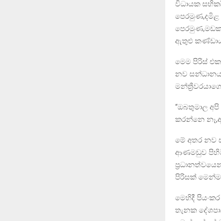
විධායක සභික
පෙරමුණ,දමිළ ජ
පෙරමුණ,මඩකලප
ඇතුළු කණ්ඩාය
මෙම පිරිස් එ
නව සන්ධානයට
මන්ත්‍රීවරයාග
“ඔබතුමාල අප
කරන්නෙ නෑ,අ
මේ අතර නව සන්
ආණමඩුව පිහිට
ප්‍රධානත්වය
පිරිසක් මෙන්ම
මෙහිදී පියංකර
තැනක දේශපාල