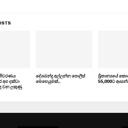
OSTS
ැතිවරණය
දේශබන්දු අල්ලන්න පොලිස්
බ්‍රිතාන්‍යයේ
ර අග දක්වා
මෙහෙයුමක්..
55,000ට ආසන්
මාද වන ලකුණු