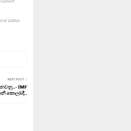
රීවරයාගේ
ආහාර සකසා
NEXT POST
 පනවනු..- IMF
‍රධානී කොලඹදී..