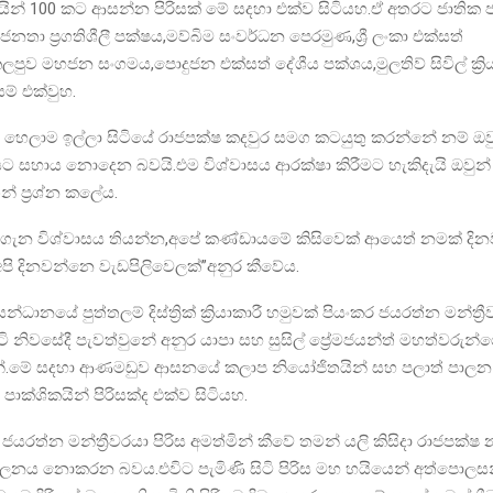
යින් 100 කට ආසන්න පිරිසක් මේ සදහා එක්ව සිටියහ.ඒ අතරට ජාතික
නතා ප්‍රගතිශීලී පක්ෂය,මව්බිම සංවර්ධන පෙරමුණ,ශ්‍රී ලංකා එක්සත්
ුව මහජන සංගමය,පොදුජන එක්සත් දේශීය පක්ශය,මුලතිව් සිවිල් ක්‍රි
ම් එක්වුහ.
ක හෙලාම ඉල්ලා සිටියේ රාජපක්ෂ කදවුර සමග කටයුතු කරන්නේ නම් ඔව
 සහාය නොදෙන බවයි.එම විශ්වාසය ආරක්ෂා කිරීමට හැකිදැයි ඔවුන් 
ෙන් ප්‍රශ්න කලේය.
ි ගැන විශ්වාසය තියන්න,අපේ කණ්ඩායමේ කිසිවෙක් ආයෙත් නමක් දි
පි දිනවන්නෙ වැඩපිලිවෙලක්”අනුර කීවේය.
ධානයේ පුත්තලම් දිස්ත්‍රික් ක්‍රියාකාරී හමුවක් පියංකර ජයරත්න මන්ත්‍
ි නිවසේදී පැවත්වුනේ අනුර යාපා සහ සුසිල් ප්‍රේමජයන්ත් මහත්වරුන්
ෙන්.මේ සදහා ආණමඩුව ආසනයේ කලාප නියෝජිතයින් සහ පලාත් පාලන
 පාක්ශිකයින් පිරිසක්ද එක්ව සිටියහ.
 ජයරත්න මන්ත්‍රීවරයා පිරිස අමත්මින් කීවේ තමන් යලි කිසිදා රාජපක්ෂ
නය නොකරන බවය.එවිට පැමිණි සිටි පිරිස මහ හයියෙන් අත්පොලස