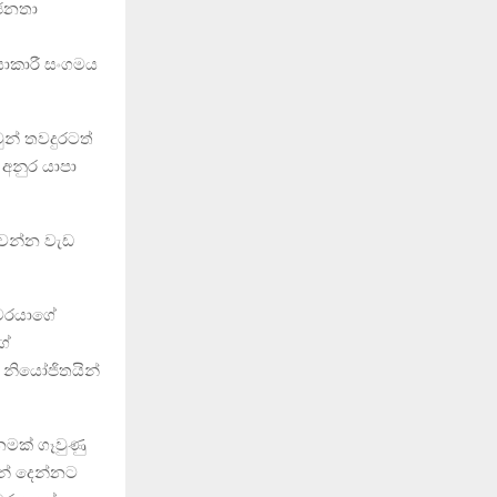
 ජනතා
යාකාරී සංගමය
ුන් තවදුරටත්
අනුර යාපා
නවන්න වැඩ
රීවරයාගේ
ගේ
 නියෝජිතයින්
 නමක් ගෑවුණු
න් දෙන්නට