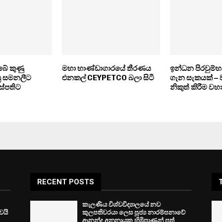
ේ කුණු
මහා භාණ්ඩාගාරයේ තීරණය
ඉන්ධන පිරවුම්හල
පු සමනලීට
එනකල් CEYPETCO බලා සිටි
ගැන සැකයක් –
ස්පතිට
නිකුත් කිරීම ව
RECENT POSTS
කැලණිය විශ්වවිද්‍යාලයේ නව
ෙයි
කුලපතිවරයා ලෙස පූජ්‍ය නාරම්පනාවේ
ආනන්ද අනුනායක හිමිපාණන් පත්