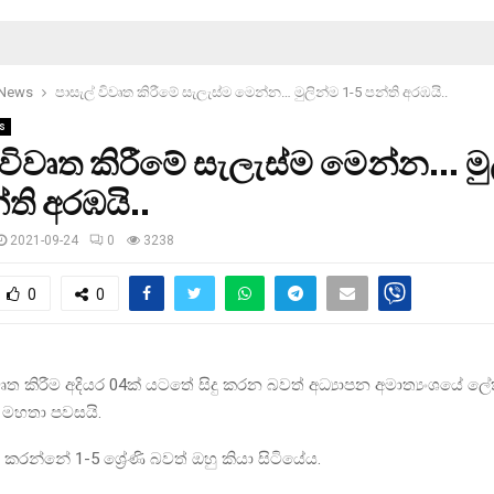
 News
පාසැල් විවෘත කිරීමේ සැලැස්ම මෙන්න… මුලින්ම 1-5 පන්ති අරඹයි..
s
 විවෘත කිරීමේ සැලැස්ම මෙන්න… මු
්ති අරඹයි..
2021-09-24
0
3238
0
0
ිවෘත කිරීම අදියර 04ක් යටතේ සිදු කරන බවත් අධ්‍යාපන අමාත්‍යංශයේ ල
 මහතා පවසයි.
කරන්නේ 1-5 ශ්‍රේණි බවත් ඔහු කියා සිටියේය.