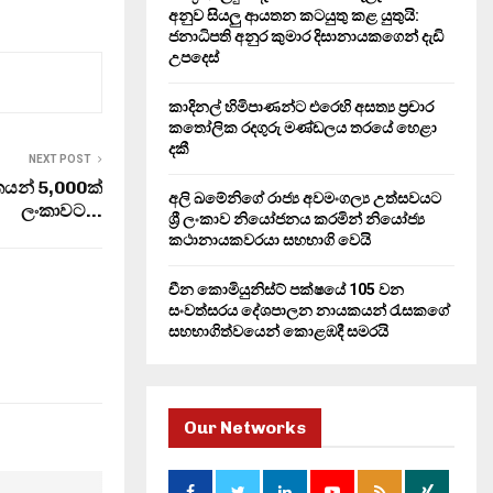
H
අනුව සියලු ආයතන කටයුතු කළ යුතුයි:
ජනාධිපති අනුර කුමාර දිසානායකගෙන් දැඩි
උපදෙස්
කාදිනල් හිමිපාණන්ට එරෙහි අසත්‍ය ප්‍රචාර
කතෝලික රදගුරු මණ්ඩලය තරයේ හෙළා
දකී
NEXT POST
යන් 5,000ක්
අලි ඛමේනිගේ රාජ්‍ය අවමංගල්‍ය උත්සවයට
ලංකාවට…
ශ්‍රී ලංකාව නියෝජනය කරමින් නියෝජ්‍ය
කථානායකවරයා සහභාගි වෙයි
චීන කොමියුනිස්ට් පක්ෂයේ 105 වන
සංවත්සරය දේශපාලන නායකයන් රැසකගේ
සහභාගිත්වයෙන් කොළඹදී සමරයි
Our Networks