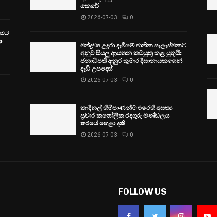
කෙරේ
2026-07-03
0
වීමට
p
මත්ද්‍රව්‍ය උදුරා දැමීමේ ජාතික සැලැස්මකට
අනුව සියලු ආයතන කටයුතු කළ යුතුයි:
ජනාධිපති අනුර කුමාර දිසානායකගෙන්
දැඩි උපදෙස්
2026-07-03
0
කාදිනල් හිමිපාණන්ට එරෙහි අසත්‍ය
ප්‍රචාර කතෝලික රදගුරු මණ්ඩලය
තරයේ හෙළා දකී
2026-07-03
0
FOLLOW US