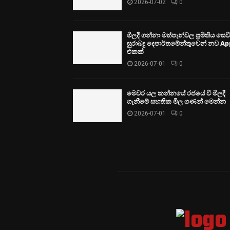
2026-07-02
0
මිලදී ගන්නා මත්පැන්වල ප්‍රමිතිය සෙ
සුරාබදු දෙපාර්තමේන්තුවෙන් නව Ap
එකක්
2026-07-01
0
මෙවර යල කන්නයේ රජයේ වී මිලදී
ගැනීමේ සහතික මිල ගණන් මෙන්න
2026-07-01
0