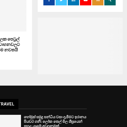
ක පෙට්‍රල්
 වාහනවලට
හාම නවතයි
TRAVEL
හෝමුස් සමුද්‍ර සන්ධිය වසා දැමීමට ඉරානය
පියවර ගනී: ලෝක තෙල් මිල ශීඝ්‍රයෙන්
ඉහළ යාමේ අවදානමක්