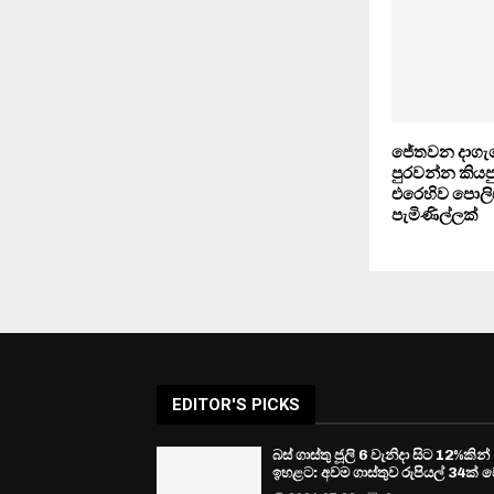
ජේතවන දාගැබ
පුරවන්න කිය
එරෙහිව පොලි
පැමිණිල්ලක්
EDITOR'S PICKS
බස් ගාස්තු ජූලි 6 වැනිදා සිට 12%කින්
ඉහළට: අවම ගාස්තුව රුපියල් 34ක් ව