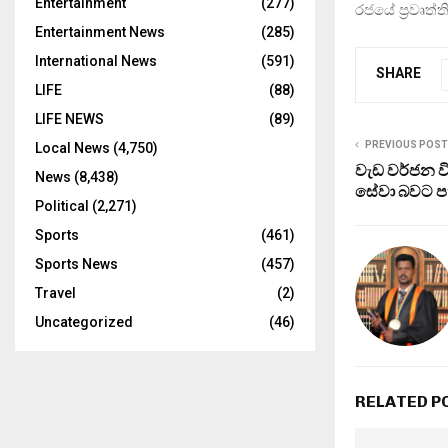
Entertainment
(277)
රජයේ ප‍්‍රවෘත්
Entertainment News
(285)
International News
(591)
SHARE
LIFE
(88)
LIFE NEWS
(89)
PREVIOUS POST
Local News
(4,750)
වැඩ වර්ජන වි
News
(8,438)
සේවා බවට පත්
Political
(2,271)
Sports
(461)
Sports News
(457)
Travel
(2)
Uncategorized
(46)
RELATED P