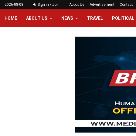
2026-08-08
Sign in / Join
About Us
Advertisement
Contact
HOME
ABOUT US
NEWS
TRAVEL
POLITICAL