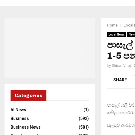
Home
Local
Local News
New
පාසැල්
1-5 පන
by
Shiran Viraj
SHARE
Categories
පාසැල් යලි ව
AI News
(1)
කපිල පෙරේරා
Business
(592)
පලමුව ආරම්භ 
Business News
(581)