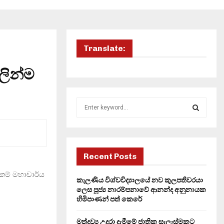
Translate:
ලින්ම
S
e
a
S
r
c
E
h
Recent Posts
f
A
ේකම් මහාචාර්ය
o
කැලණිය විශ්වවිද්‍යාලයේ නව කුලපතිවරයා
r
R
ලෙස පූජ්‍ය නාරම්පනාවේ ආනන්ද අනුනායක
:
හිමිපාණන් පත් කෙරේ
C
මත්ද්‍රව්‍ය උදුරා දැමීමේ ජාතික සැලැස්මකට