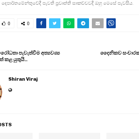
ති දෙපාර්තමේන්තුවේදී පැවති ප‍්‍රවෘත්ති සාකච්චවදී ඔහු මෙසේ පැවසීය.
0
0
රෝධතා පැවැත්වීම අත්‍යවශ්‍ය
දෛනිකව සංචාරක
 කළ යුතුයි..
Shiran Viraj
OSTS