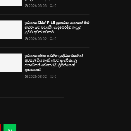
2026-03-03
0
ඉරානය විසින් F-15 ප්‍රහාරක යානයක් බිම
හෙළූ බව පවසයි; මැදපෙරදිග ගැටුම්
උච්ච අවස්ථාවකට
2026-03-02
0
ඉරානය සමඟ පවතින යුද්ධය මසකින්
අවසන් විය හැකි බවට ඇමරිකානු
ජනාධිපති ඩොනල්ඩ් ට්‍රම්ප්ගෙන්
ප්‍රකාශයක්
2026-03-02
0