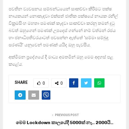
පවතින ව්‍යවසනය සම්බන්ධයෙන් සාකච්චා කිරීමට පක්ෂ
නායකයන් නොකැඳවා එක්සත් ජාතික පක්ෂයේ නායක රනිල්
වික්‍රමසිංහ මහතා පමණක් කැඳවා සාකච්චා කරනු තමන් දුටු
බවත් ඔහුගෙන් පමණක් උපදෙස් ගන්නේ නම් වත්මන් රජය
හා ජනාධිපතිවරයාටත් පවසන්න ඇත්තේ ‘සම්මා සම්බුදු
සරණයි’ යනුවෙන් පමණක් යයිද ඔහු පැවසීය.
අක්මීමන ප්‍රදේශයේ දී මාධ්‍ය අමතමින් ඔහු මෙම අදහස් පළ
කළේය.
SHARE
0
0
PREVIOUS POST
මෙම Lockdown කාලයේදී 5000ක් නෑ.. 2000යි..