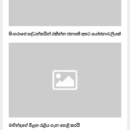
සිංහරාජෙ සද්ධන්තයින් රකින්න ජනපති අතට යෝජනාවලියක්
මහින්දගේ මීළඟ රැළිය ගැන හෙළි කරයි