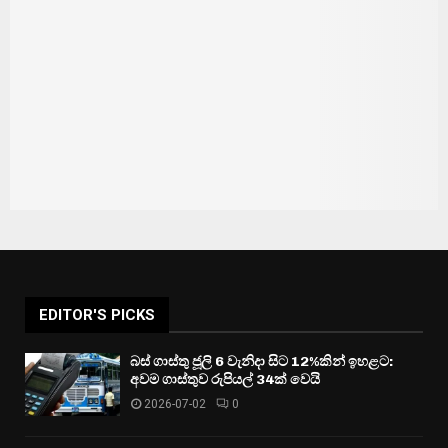
EDITOR'S PICKS
බස් ගාස්තු ජූලි 6 වැනිදා සිට 12%කින් ඉහළට:
අවම ගාස්තුව රුපියල් 34ක් වෙයි
2026-07-02
0