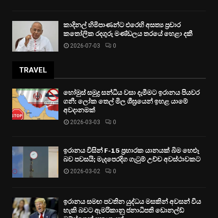
කාදිනල් හිමිපාණන්ට එරෙහි අසත්‍ය ප්‍රචාර
කතෝලික රදගුරු මණ්ඩලය තරයේ හෙළා දකී
2026-07-03
0
TRAVEL
හෝමුස් සමුද්‍ර සන්ධිය වසා දැමීමට ඉරානය පියවර
ගනී: ලෝක තෙල් මිල ශීඝ්‍රයෙන් ඉහළ යාමේ
අවදානමක්
2026-03-03
0
ඉරානය විසින් F-15 ප්‍රහාරක යානයක් බිම හෙළූ
බව පවසයි; මැදපෙරදිග ගැටුම් උච්ච අවස්ථාවකට
2026-03-02
0
ඉරානය සමඟ පවතින යුද්ධය මසකින් අවසන් විය
හැකි බවට ඇමරිකානු ජනාධිපති ඩොනල්ඩ්