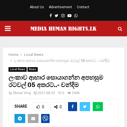
About Us
Advertisement
Contact
Facebook
Twitter
Instagram
Youtube
Whatsapp
PRIMARY
MENU
Home
Local News
ලංකාව ආහාර සොයාගන්න අපහසුම රටවල් 05 අතරට..- චන්දිම
Local News
News
ලංකාව ආහාර සොයාගන්න අපහසුම
රටවල් 05 අතරට..- චන්දිම
by
Shiran Viraj
2021-08-23
0
3440
SHARE
0
0