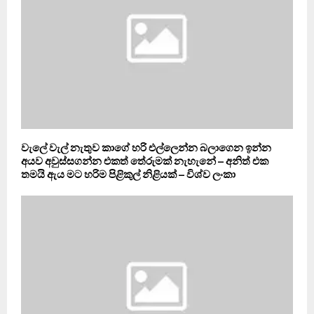
වැ‍ලේ වැල් නැතුව කාගේ හරි එල්ලෙන්න බලාගෙන ඉන්න
අයව අවුස්සගන්න එකත් තේරුමක් නැහැනේ – අනිත් එක
තමයි ඇය මට හරිම පිළිකුල් නිළියක් – විශ්ව ලංකා