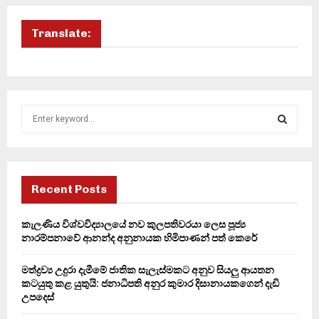
Translate:
S
e
a
S
r
c
E
h
Recent Posts
f
A
o
කැලණිය විශ්වවිද්‍යාලයේ නව කුලපතිවරයා ලෙස පූජ්‍ය
r
R
නාරම්පනාවේ ආනන්ද අනුනායක හිමිපාණන් පත් කෙරේ
:
C
මත්ද්‍රව්‍ය උදුරා දැමීමේ ජාතික සැලැස්මකට අනුව සියලු ආයතන
කටයුතු කළ යුතුයි: ජනාධිපති අනුර කුමාර දිසානායකගෙන් දැඩි
H
උපදෙස්