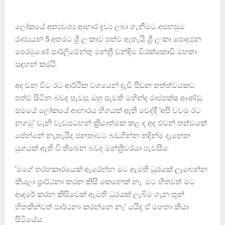
ලෝකයේ අත්‍යවශ්‍ය ආහාර ද්‍රව්‍ය ලබා ගැනීමට අපහසුම
රාජ්‍යයන් 5 අතරට ශ්‍රී ලංකාව පත්ව ඇතැයි ශ්‍රී ලංකා පොදුජන
පෙරමුණේ පාර්ලිමේන්තු මන්ත්‍රී චන්දිම විරක්කොඩි මහතා
සඳහන් කරයි.
අද වන විට රට ආර්ථික වශයෙන් දැඩි පීඩන තත්ත්වයකට
පත්ව සිටින බවද පැවසූ ඔහු පැවති මහින්ද රාජපක්ෂ ආණ්ඩු
සමයේ ලෝකයේ ආහාරය හිගයක් ඇති වෙද්දී ‘අපි වවමු රට
නගමු’ වැනි වැඩසටහන් ක්‍රියාත්මක කළ ද අද එවන් තත්වයක්
පේන්නේ නැතැයිද ජනතාවට බඩගින්න තදින්ම දැනෙන
යුගයක් ඇති වී තිබෙන බවද මන්ත්‍රීවරයා පැවසීය.
‘මගේ තරහකාරයෙක් ඇරෙන්න මට ඇමති ධූරයක් ලැබෙන්න
කියලා ප්‍රාර්ථනා කරන කිසි කෙනෙක් නෑ. මට හිතවත් මට
ආදරේ කරන කිසිවෙක් ඇමති ධුරයක් ලැබීම ගැන තුන්
හිතකින්වත් පාර්ථනා කරන්නෙ නෑ’ යයිද ඒ මහතා කියා
සිටියේය.