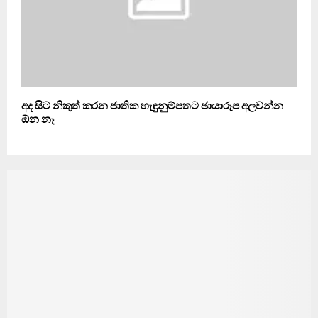
අද සිට නිකුත් කරන ජාතික හැඳුනුම්පතට ඡායාරූප අලවන්න
ඕන නෑ