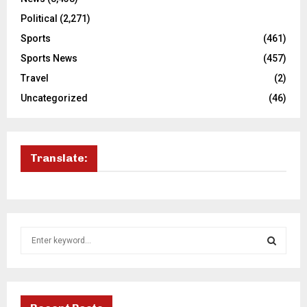
Political
(2,271)
Sports
(461)
Sports News
(457)
Travel
(2)
Uncategorized
(46)
Translate:
S
e
a
S
r
c
E
h