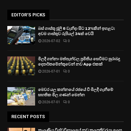
EDITOR'S PICKS
බස් ගාස්තු ජූලි 6 වැනිදා සිට 12%කින් ඉහළට:
අවම ගාස්තුව රුපියල් 34ක් වෙයි
2026-07-02
0
මිලදී ගන්නා මත්පැන්වල ප්‍රමිතිය සෙවීමට සුරාබදු
දෙපාර්තමේන්තුවෙන් නව App එකක්
2026-07-01
0
මෙවර යල කන්නයේ රජයේ වී මිලදී ගැනීමේ
සහතික මිල ගණන් මෙන්න
2026-07-01
0
RECENT POSTS
කැලණිය විශ්වවිද්‍යාලයේ නව කුලපතිවරයා ලෙස