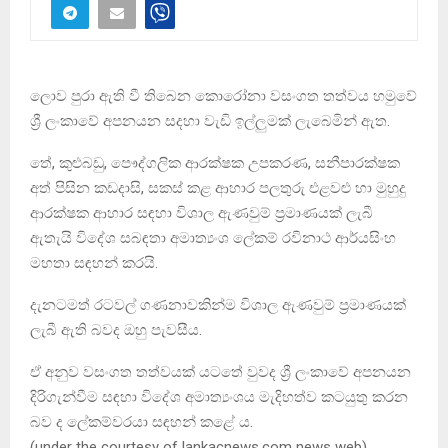
ලොව පුරා ඇති වී තිබෙන කොරෝනා වසංගත තත්වය හමුවේ
ශ්‍රී ලංකාවේ අපනයන සදහා වැඩි ඉල්ලුමක් ලැබෙමින් ඇත.
තේ, කුළුබඩු, පෞද්ගලික ආරක්ෂක උපකරණ, සනීපාරක්ෂක
අත් පිසින කඩදාසි, සකස් කළ ආහාර පලතුරු එළවළු හා මුහුදු
ආරක්ෂක ආහාර සඳහා විශාල ඇණවුම් ප්‍රමාණයක් ලැබී
ඇතැයි විදේශ සබඳතා අමාත්‍යංශ ලේකම් රවිනාථ ආර්යසිංහ
මහතා සඳහන් කරයි.
දැනටමත් රටවල් ගණනාවකින්ම විශාල ඇණවුම් ප්‍රමාණයක්
ලැබී ඇති බවද ඔහු පැවසීය.
ඒ අනුව වසංගත තත්වයක් යටතේ වුවද ශ්‍රී ලංකාවේ අපනයන
දිරිගැන්වීම සඳහා විදේශ අමාත්‍යංශය මැදිහත්ව කටයුතු කරන
බව ද ලේකම්වරයා සඳහන් කළේ ය.
(under the courtesy of lankacnews.com news web)