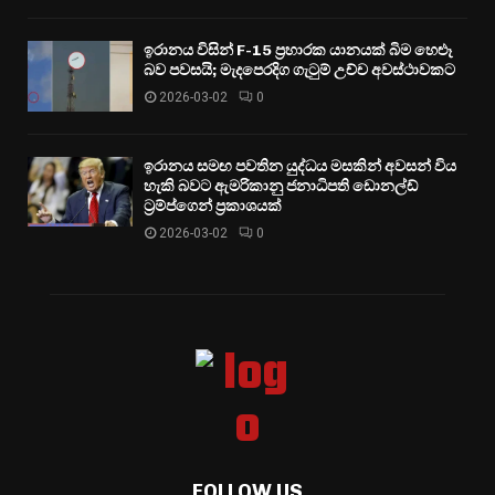
ඉරානය විසින් F-15 ප්‍රහාරක යානයක් බිම හෙළූ
බව පවසයි; මැදපෙරදිග ගැටුම් උච්ච අවස්ථාවකට
2026-03-02
0
ඉරානය සමඟ පවතින යුද්ධය මසකින් අවසන් විය
හැකි බවට ඇමරිකානු ජනාධිපති ඩොනල්ඩ්
ට්‍රම්ප්ගෙන් ප්‍රකාශයක්
2026-03-02
0
FOLLOW US