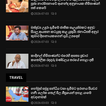
පූජ්‍ය නාරම්පනාවේ ආනන්ද අනුනායක හිමිපාණන්
පත් කෙරේ
2026-07-03
0
මත්ද්‍රව්‍ය උදුරා දැමීමේ ජාතික සැලැස්මකට අනුව
සියලු ආයතන කටයුතු කළ යුතුයි: ජනාධිපති අනුර
කුමාර දිසානායකගෙන් දැඩි උපදෙස්
2026-07-03
0
කාදිනල් හිමිපාණන්ට එරෙහි අසත්‍ය ප්‍රචාර
කතෝලික රදගුරු මණ්ඩලය තරයේ හෙළා දකී
2026-07-03
0
TRAVEL
හෝමුස් සමුද්‍ර සන්ධිය වසා දැමීමට ඉරානය පියවර
ගනී: ලෝක තෙල් මිල ශීඝ්‍රයෙන් ඉහළ යාමේ
අවදානමක්
2026-03-03
0