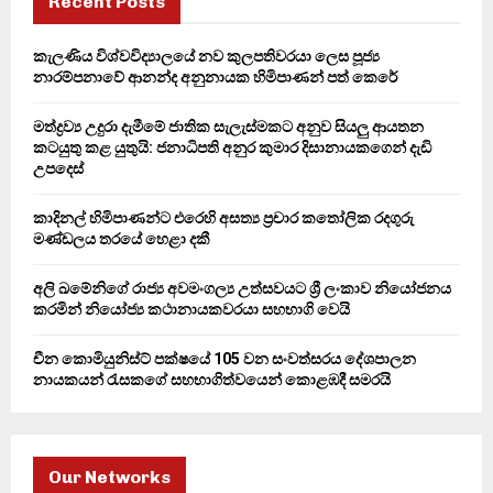
Recent Posts
f
A
o
කැලණිය විශ්වවිද්‍යාලයේ නව කුලපතිවරයා ලෙස පූජ්‍ය
r
R
නාරම්පනාවේ ආනන්ද අනුනායක හිමිපාණන් පත් කෙරේ
:
C
මත්ද්‍රව්‍ය උදුරා දැමීමේ ජාතික සැලැස්මකට අනුව සියලු ආයතන
කටයුතු කළ යුතුයි: ජනාධිපති අනුර කුමාර දිසානායකගෙන් දැඩි
H
උපදෙස්
කාදිනල් හිමිපාණන්ට එරෙහි අසත්‍ය ප්‍රචාර කතෝලික රදගුරු
මණ්ඩලය තරයේ හෙළා දකී
අලි ඛමේනිගේ රාජ්‍ය අවමංගල්‍ය උත්සවයට ශ්‍රී ලංකාව නියෝජනය
කරමින් නියෝජ්‍ය කථානායකවරයා සහභාගි වෙයි
චීන කොමියුනිස්ට් පක්ෂයේ 105 වන සංවත්සරය දේශපාලන
නායකයන් රැසකගේ සහභාගිත්වයෙන් කොළඹදී සමරයි
Our Networks