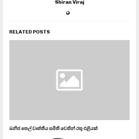
Shiran Viraj
RELATED POSTS
ඛනිජ තෙල් වෘත්තීය සමිති වෙතින් රතු එළියක්