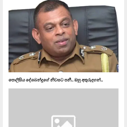
පොලිසිය දේශබන්දුගේ නිවසට පනී.. ඔහු අතුරුදහන්..