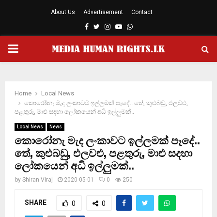
About Us
Advertisement
Contact
Facebook
Twitter
Instagram
Youtube
Whatsapp
PRIMARY
MENU
Home
Local News
කොරෝනැ මැද ලංකාවට ඉල්ලමක් පෑදේ.. තේ, කුළුබඩු, එලවළු,
පළතුරු, මාළු සදහා ලෝකයෙන් අධි ඉල්ලුමක්..
Local News
News
කොරෝනැ මැද ලංකාවට ඉල්ලමක් පෑදේ..
තේ, කුළුබඩු, එලවළු, පළතුරු, මාළු සදහා
ලෝකයෙන් අධි ඉල්ලුමක්..
by
Shiran Viraj
2020-05-01
0
250
SHARE
0
0