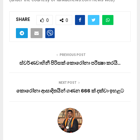
SHARE
0
0
PREVIOUS POST
ස්වර්ණවාහිනී පිරිසක් කොරෝනා පරීක්‍ෂා කරයි..
NEXT POST
කොරෝනා ආසාදිතයින් ගණන 666 ක් දක්වා ඉහළට