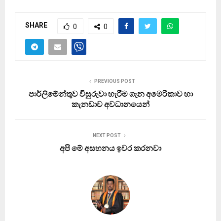
SHARE
0
0
PREVIOUS POST
පාර්ලිමේන්තුව විසුරුවා හැරීම ගැන අමෙරිකාව හා
කැනඩාව අවධානයෙන්
NEXT POST
අපි මේ අසහනය ඉවර කරනවා