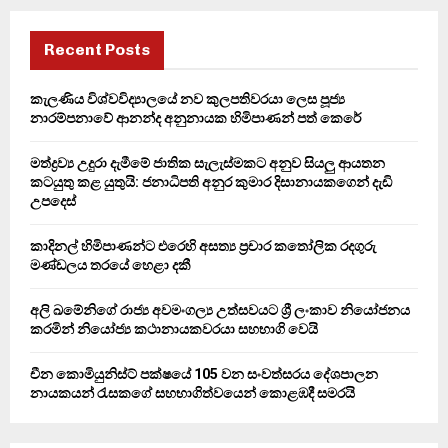
r
c
E
h
Recent Posts
f
A
o
කැලණිය විශ්වවිද්‍යාලයේ නව කුලපතිවරයා ලෙස පූජ්‍ය
r
R
නාරම්පනාවේ ආනන්ද අනුනායක හිමිපාණන් පත් කෙරේ
:
C
මත්ද්‍රව්‍ය උදුරා දැමීමේ ජාතික සැලැස්මකට අනුව සියලු ආයතන
කටයුතු කළ යුතුයි: ජනාධිපති අනුර කුමාර දිසානායකගෙන් දැඩි
H
උපදෙස්
කාදිනල් හිමිපාණන්ට එරෙහි අසත්‍ය ප්‍රචාර කතෝලික රදගුරු
මණ්ඩලය තරයේ හෙළා දකී
අලි ඛමේනිගේ රාජ්‍ය අවමංගල්‍ය උත්සවයට ශ්‍රී ලංකාව නියෝජනය
කරමින් නියෝජ්‍ය කථානායකවරයා සහභාගි වෙයි
චීන කොමියුනිස්ට් පක්ෂයේ 105 වන සංවත්සරය දේශපාලන
නායකයන් රැසකගේ සහභාගිත්වයෙන් කොළඹදී සමරයි