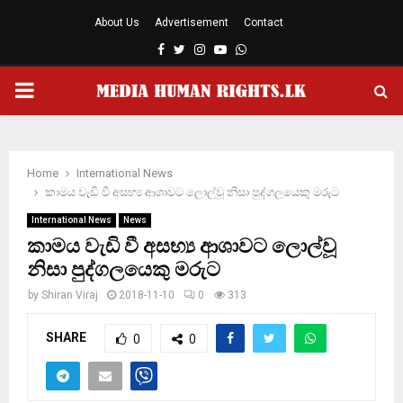
About Us
Advertisement
Contact
Facebook
Twitter
Instagram
Youtube
Whatsapp
PRIMARY
MENU
Home
International News
කාමය වැඩි වී අසභ්‍ය ආශාවට ලොල්වූ නිසා පුද්ගලයෙකු මරුට
International News
News
කාමය වැඩි වී අසභ්‍ය ආශාවට ලොල්වූ
නිසා පුද්ගලයෙකු මරුට
by
Shiran Viraj
2018-11-10
0
313
SHARE
0
0