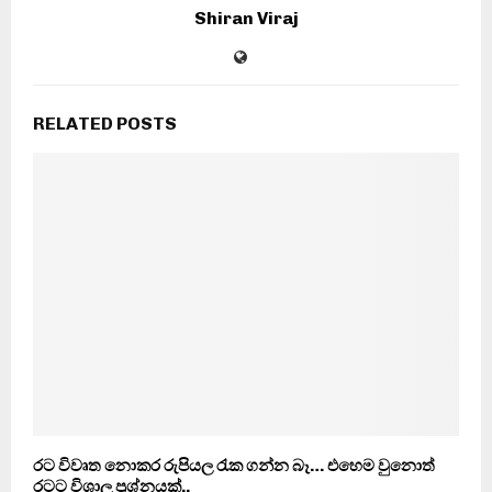
Shiran Viraj
RELATED POSTS
රට විවෘත නොකර රුපියල රැක ගන්න බෑ… එහෙම වුනොත්
රටට විශාල ප්‍රශ්නයක්..