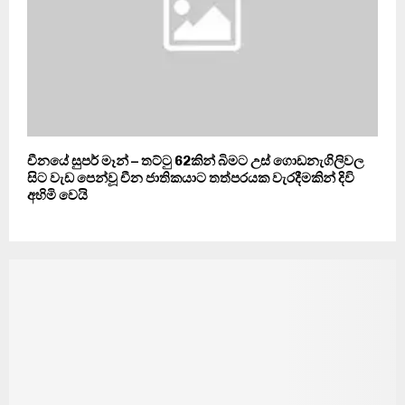
චීනයේ සුපර් මෑන් – තට්ටු 62කින් බිමට උස් ගොඩනැගිලිවල
සිට වැඩ පෙන්වූ චීන ජාතිකයාට තත්පරයක වැරදීමකින් දිවි
අහිමි වෙයි