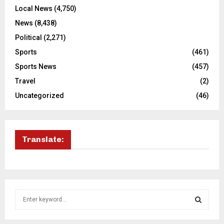
Local News
(4,750)
News
(8,438)
Political
(2,271)
Sports
(461)
Sports News
(457)
Travel
(2)
Uncategorized
(46)
Translate:
S
e
a
S