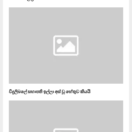
විදුලිබලේ සභාපති ඉල්ලා අස් වූ හේතුව කියයි