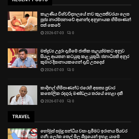
කැලණිය විශ්වවිද්‍යාලයේ නව කුලපතිවරයා ලෙස
පූජ්‍ය නාරම්පනාවේ ආනන්ද අනුනායක හිමිපාණන්
පත් කෙරේ
2026-07-03
0
මත්ද්‍රව්‍ය උදුරා දැමීමේ ජාතික සැලැස්මකට අනුව
සියලු ආයතන කටයුතු කළ යුතුයි: ජනාධිපති අනුර
කුමාර දිසානායකගෙන් දැඩි උපදෙස්
2026-07-03
0
කාදිනල් හිමිපාණන්ට එරෙහි අසත්‍ය ප්‍රචාර
කතෝලික රදගුරු මණ්ඩලය තරයේ හෙළා දකී
2026-07-03
0
TRAVEL
හෝමුස් සමුද්‍ර සන්ධිය වසා දැමීමට ඉරානය පියවර
ගනී: ලෝක තෙල් මිල ශීඝ්‍රයෙන් ඉහළ යාමේ