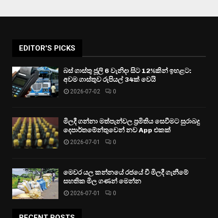
EDITOR'S PICKS
බස් ගාස්තු ජූලි 6 වැනිදා සිට 12%කින් ඉහළට:
අවම ගාස්තුව රුපියල් 34ක් වෙයි
2026-07-02
0
මිලදී ගන්නා මත්පැන්වල ප්‍රමිතිය සෙවීමට සුරාබදු
දෙපාර්තමේන්තුවෙන් නව App එකක්
2026-07-01
0
මෙවර යල කන්නයේ රජයේ වී මිලදී ගැනීමේ
සහතික මිල ගණන් මෙන්න
2026-07-01
0
RECENT POSTS