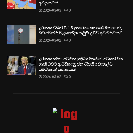
අවදානමක්
2026-03-03
0
ඉරානය විසින් F-15 ප්‍රහාරක යානයක් බිම හෙළූ
බව පවසයි; මැදපෙරදිග ගැටුම් උච්ච අවස්ථාවකට
2026-03-02
0
ඉරානය සමඟ පවතින යුද්ධය මසකින් අවසන් විය
හැකි බවට ඇමරිකානු ජනාධිපති ඩොනල්ඩ්
ට්‍රම්ප්ගෙන් ප්‍රකාශයක්
2026-03-02
0