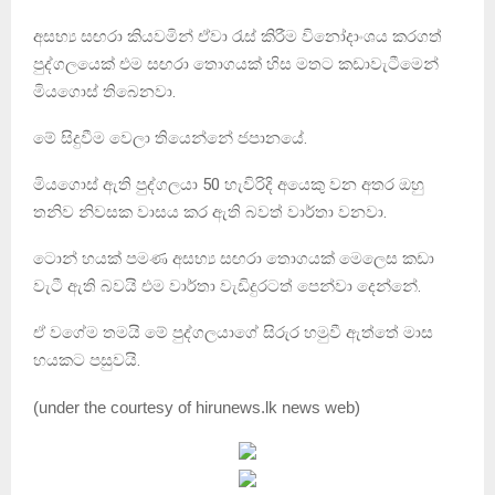
අසභ්‍ය සඟරා කියවමින් ඒවා රැස් කිරීම විනෝදාංශය කරගත්
පුද්ගලයෙක් එම සඟරා තොගයක් හිස මතට කඩාවැටීමෙන්
මියගොස් තිබෙනවා.
මේ සිදුවීම වෙලා තියෙන්නේ ජපානයේ.
මියගොස් ඇති පුද්ගලයා 50 හැවිරිදි අයෙකු වන අතර ඔහු
තනිව නිවසක වාසය කර ඇති බවත් වාර්තා වනවා.
ටොන් හයක් පමණ අසභ්‍ය සඟරා තොගයක් මෙලෙස කඩා
වැටී ඇති බවයි එම වාර්තා වැඩිදුරටත් පෙන්වා දෙන්නේ.
ඒ වගේම තමයි මේ පුද්ගලයාගේ සිරුර හමුවී ඇත්තේ මාස
හයකට පසුවයි.
(
under the courtesy of hirunews.lk news web
)