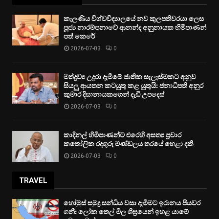
කැලණිය විශ්වවිද්‍යාලයේ නව කුලපතිවරයා ලෙස
පූජ්‍ය නාරම්පනාවේ ආනන්ද අනුනායක හිමිපාණන්
පත් කෙරේ
2026-07-03
0
මත්ද්‍රව්‍ය උදුරා දැමීමේ ජාතික සැලැස්මකට අනුව
සියලු ආයතන කටයුතු කළ යුතුයි: ජනාධිපති අනුර
කුමාර දිසානායකගෙන් දැඩි උපදෙස්
2026-07-03
0
කාදිනල් හිමිපාණන්ට එරෙහි අසත්‍ය ප්‍රචාර
කතෝලික රදගුරු මණ්ඩලය තරයේ හෙළා දකී
2026-07-03
0
TRAVEL
හෝමුස් සමුද්‍ර සන්ධිය වසා දැමීමට ඉරානය පියවර
ගනී: ලෝක තෙල් මිල ශීඝ්‍රයෙන් ඉහළ යාමේ