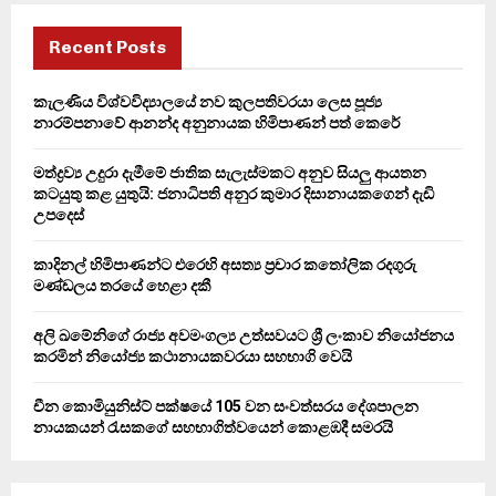
c
E
h
Recent Posts
f
A
o
කැලණිය විශ්වවිද්‍යාලයේ නව කුලපතිවරයා ලෙස පූජ්‍ය
r
R
නාරම්පනාවේ ආනන්ද අනුනායක හිමිපාණන් පත් කෙරේ
:
C
මත්ද්‍රව්‍ය උදුරා දැමීමේ ජාතික සැලැස්මකට අනුව සියලු ආයතන
කටයුතු කළ යුතුයි: ජනාධිපති අනුර කුමාර දිසානායකගෙන් දැඩි
H
උපදෙස්
කාදිනල් හිමිපාණන්ට එරෙහි අසත්‍ය ප්‍රචාර කතෝලික රදගුරු
මණ්ඩලය තරයේ හෙළා දකී
අලි ඛමේනිගේ රාජ්‍ය අවමංගල්‍ය උත්සවයට ශ්‍රී ලංකාව නියෝජනය
කරමින් නියෝජ්‍ය කථානායකවරයා සහභාගි වෙයි
චීන කොමියුනිස්ට් පක්ෂයේ 105 වන සංවත්සරය දේශපාලන
නායකයන් රැසකගේ සහභාගිත්වයෙන් කොළඹදී සමරයි