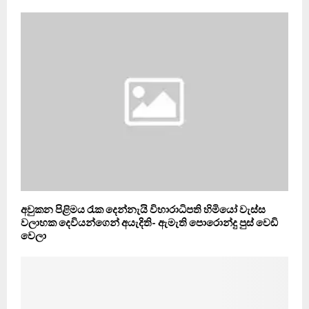
අවුකන පිළිමය රැක දෙන්නැයි විහාරාධිපති හිමියෝ වැස්ස
වලාහක දෙවියන්ගෙන් අයැදිති- ඇමැති පොරොන්දු පුස් වෙඩි
වෙලා