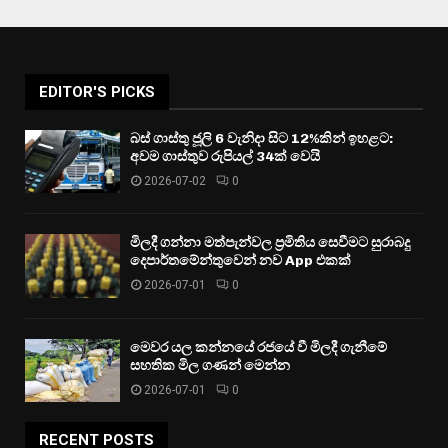
EDITOR'S PICKS
බස් ගාස්තු ජූලි 6 වැනිදා සිට 12%කින් ඉහළට:
අවම ගාස්තුව රුපියල් 34ක් වෙයි
2026-07-02
0
මිලදී ගන්නා මත්පැන්වල ප්‍රමිතිය සෙවීමට සුරාබදු
දෙපාර්තමේන්තුවෙන් නව App එකක්
2026-07-01
0
මෙවර යල කන්නයේ රජයේ වී මිලදී ගැනීමේ
සහතික මිල ගණන් මෙන්න
2026-07-01
0
RECENT POSTS