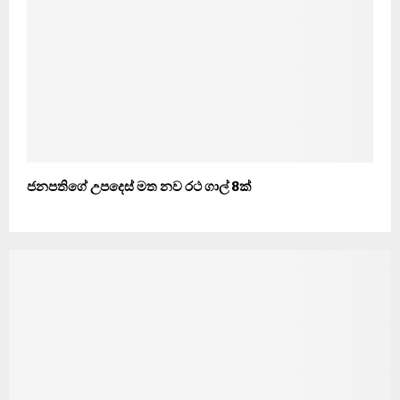
ජනපතිගේ උපදෙස් මත නව රථ ගාල් 8ක්