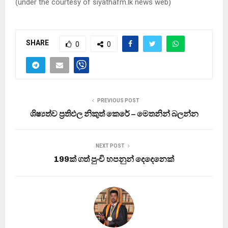
(
under the courtesy of siyathafm.lk news web
)
SHARE
0
0
PREVIOUS POST
ශිෂ්‍යත්ව ප්‍රතිඵල නිකුත් කෙරේ – මෙතනින් බලන්න
NEXT POST
199ක් ගත් පුංචි හපනුන් දෙදෙනෙක්