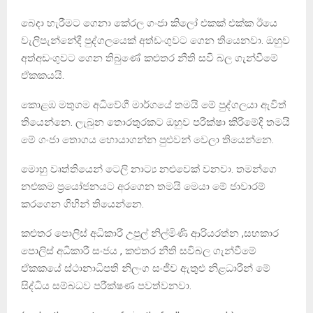
බෙදා හැරීමට ගෙනා කේරල ගංජා කිලෝ එකක් එක්ක ඊයෙ
වැලිපැන්නේදී පුද්ගලයෙක් අත්ඩංගුවට ගෙන තියෙනවා. ඔහුව
අත්අඩංගුවට ගෙන තිබුණේ කළුතර නීති සවි බල ගැන්වීමේ
ඒකකයයි.
කොළඹ මතුගම අධිවේගී මාර්ගයේ තමයි මේ පුද්ගලයා ඇවිත්
තියෙන්නෙ. ලැබුන තොරතුරකට ඔහුව පරීක්ෂා කිරීමේදි තමයි
මේ ගංජා තොගය හොයාගන්න පුළුවන් වෙලා තියෙන්නෙ.
මොහු වෘත්තියෙන් ටෙලි නාට්‍ය නළුවෙක් වනවා. තමන්ගෙ
නළුකම ප්‍රයෝජනයට අරගෙන තමයි මෙයා මේ ජාවාරම්
කරගෙන ගිහින් තියෙන්නෙ.
කළුතර පොලිස් අධිකාරී උපුල් නිල්මිණි ආරියරත්න ,සහකාර
පොලිස් අධිකාරී සංජය , කළුතර නීති සවිබල ගැන්වීමේ
ඒකකයේ ස්ථානාධිපති නිලංග සංජීව ඇතුළු නිළධාරීන් මේ
සිද්ධිය සම්බධව පරීක්ෂණ පවත්වනවා.