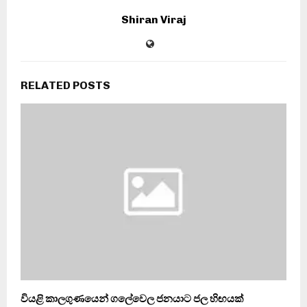
Shiran Viraj
RELATED POSTS
වියළි කාලගුණයෙන් ගලේවෙල ජනයාට ජල හිඟයක්