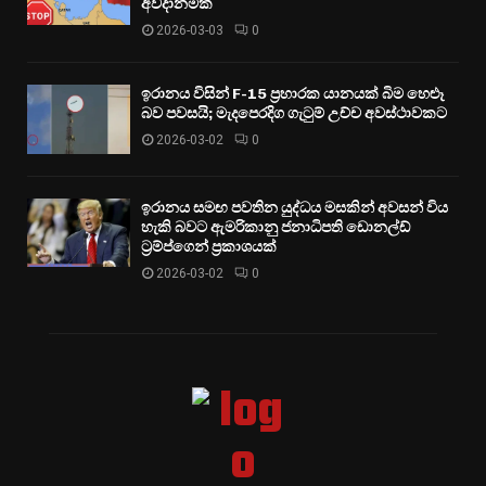
අවදානමක්
2026-03-03
0
ඉරානය විසින් F-15 ප්‍රහාරක යානයක් බිම හෙළූ
බව පවසයි; මැදපෙරදිග ගැටුම් උච්ච අවස්ථාවකට
2026-03-02
0
ඉරානය සමඟ පවතින යුද්ධය මසකින් අවසන් විය
හැකි බවට ඇමරිකානු ජනාධිපති ඩොනල්ඩ්
ට්‍රම්ප්ගෙන් ප්‍රකාශයක්
2026-03-02
0