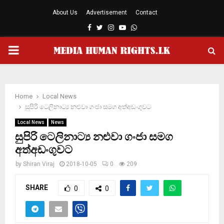
About Us
Advertisement
Contact
Facebook
Twitter
Instagram
Youtube
Whatsapp
PRIMARY
MENU
Home
Local News
සුපිරි ටෙලිනාට්‍ය නළුවා ගංජා සමග අත්අඩංගුවට
Local News
News
සුපිරි ටෙලිනාට්‍ය නළුවා ගංජා සමග
අත්අඩංගුවට
by
Shiran Viraj
2018-10-05
0
209
SHARE
0
0