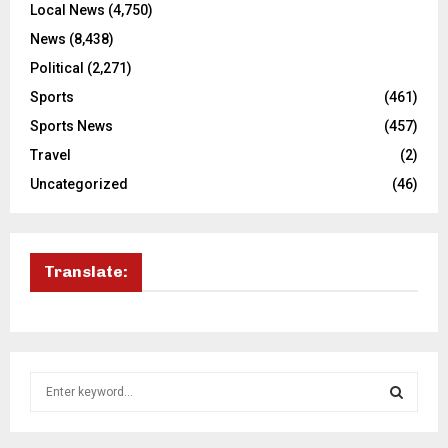
Local News
(4,750)
News
(8,438)
Political
(2,271)
Sports
(461)
Sports News
(457)
Travel
(2)
Uncategorized
(46)
Translate:
S
e
a
S
r