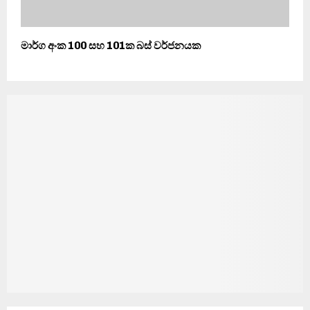
මාර්ග අංක 100 සහ 101ක බස් වර්ජනයක