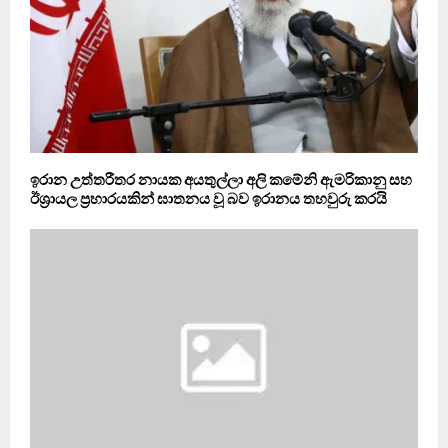
ඉරාන උත්තරීතර නායක අයතුල්ලා අලි කමේනි ඇමරිකානු සහ
ඊශ්‍රායල ප්‍රහාරයකින් ඝාතනය වූ බව ඉරානය තහවුරු කරයි