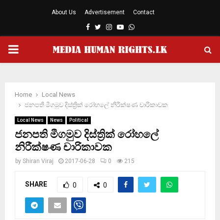
About Us
Advertisement
Contact
Facebook
Twitter
Instagram
Youtube
Whatsapp
PRIMARY
MENU
Home
Local News
ජනපති මීගමුව දිස්ත්‍රික් රෝහලේ නිරීක්ෂණ චාරිකාවක
Local News
News
Political
ජනපති මීගමුව දිස්ත්‍රික් රෝහලේ
නිරීක්ෂණ චාරිකාවක
by
Shiran Viraj
2017-06-28
0
215
SHARE
0
0