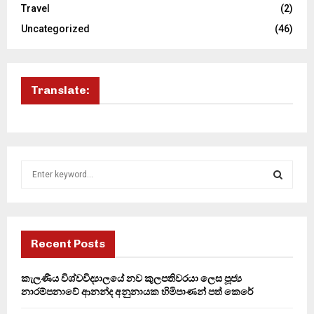
Travel
(2)
Uncategorized
(46)
Translate:
S
e
a
S
r
c
E
h
Recent Posts
f
A
o
කැලණිය විශ්වවිද්‍යාලයේ නව කුලපතිවරයා ලෙස පූජ්‍ය
r
R
නාරම්පනාවේ ආනන්ද අනුනායක හිමිපාණන් පත් කෙරේ
: