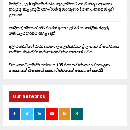
C
මත්ද්‍රව්‍ය උදුරා දැමීමේ ජාතික සැලැස්මකට අනුව සියලු ආයතන
කටයුතු කළ යුතුයි: ජනාධිපති අනුර කුමාර දිසානායකගෙන් දැඩි
H
උපදෙස්
කාදිනල් හිමිපාණන්ට එරෙහි අසත්‍ය ප්‍රචාර කතෝලික රදගුරු
මණ්ඩලය තරයේ හෙළා දකී
අලි ඛමේනිගේ රාජ්‍ය අවමංගල්‍ය උත්සවයට ශ්‍රී ලංකාව නියෝජනය
කරමින් නියෝජ්‍ය කථානායකවරයා සහභාගි වෙයි
චීන කොමියුනිස්ට් පක්ෂයේ 105 වන සංවත්සරය දේශපාලන
නායකයන් රැසකගේ සහභාගිත්වයෙන් කොළඹදී සමරයි
Our Networks