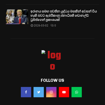
ඉරානය සමඟ පවතින යුද්ධය මසකින් අවසන් විය
හැකි බවට ඇමරිකානු ජනාධිපති ඩොනල්ඩ්
ට්‍රම්ප්ගෙන් ප්‍රකාශයක්
2026-03-02
0
FOLLOW US