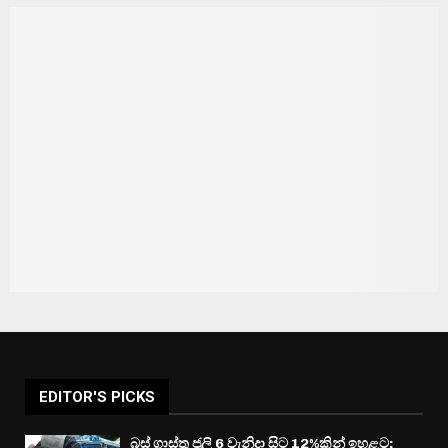
EDITOR'S PICKS
බස් ගාස්තු ජූලි 6 වැනිදා සිට 12%කින් ඉහළට: