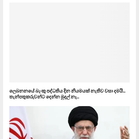
ලෙබනනයේ බැංකු පද්ධතිය දින නියමයක් නැතිව වසා දමයි..
තැන්පතුකරුවන්ට දෙන්න මුදල් නෑ..