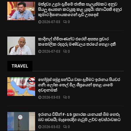
මත්ද්‍රව්‍ය උදුරා දැමීමේ ජාතික සැලැස්මකට අනුව
සියලු ආයතන කටයුතු කළ යුතුයි: ජනාධිපති අනුර
කුමාර දිසානායකගෙන් දැඩි උපදෙස්
2026-07-03
0
කාදිනල් හිමිපාණන්ට එරෙහි අසත්‍ය ප්‍රචාර
කතෝලික රදගුරු මණ්ඩලය තරයේ හෙළා දකී
2026-07-03
0
TRAVEL
හෝමුස් සමුද්‍ර සන්ධිය වසා දැමීමට ඉරානය පියවර
ගනී: ලෝක තෙල් මිල ශීඝ්‍රයෙන් ඉහළ යාමේ
අවදානමක්
2026-03-03
0
ඉරානය විසින් F-15 ප්‍රහාරක යානයක් බිම හෙළූ
බව පවසයි; මැදපෙරදිග ගැටුම් උච්ච අවස්ථාවකට
2026-03-02
0