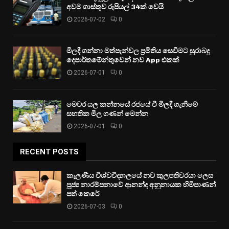
අවම ගාස්තුව රුපියල් 34ක් වෙයි
2026-07-02
0
මිලදී ගන්නා මත්පැන්වල ප්‍රමිතිය සෙවීමට සුරාබදු
දෙපාර්තමේන්තුවෙන් නව App එකක්
2026-07-01
0
මෙවර යල කන්නයේ රජයේ වී මිලදී ගැනීමේ
සහතික මිල ගණන් මෙන්න
2026-07-01
0
RECENT POSTS
කැලණිය විශ්වවිද්‍යාලයේ නව කුලපතිවරයා ලෙස
පූජ්‍ය නාරම්පනාවේ ආනන්ද අනුනායක හිමිපාණන්
පත් කෙරේ
2026-07-03
0