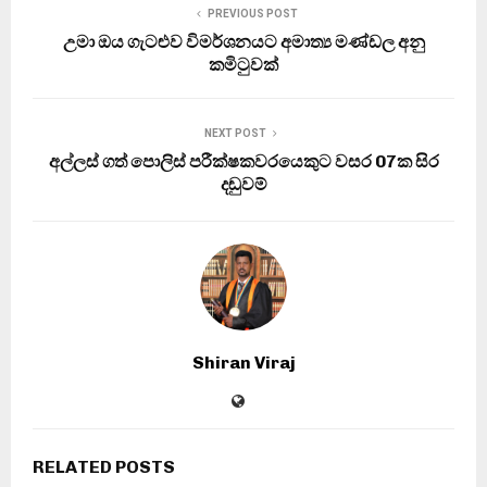
PREVIOUS POST
උමා ඔය ගැටළුව විමර්ශනයට අමාත්‍ය මණ්ඩල අනු
කමිටුවක්
NEXT POST
අල්ලස් ගත් පොලිස් පරීක්ෂකවරයෙකුට වසර 07ක සිර
දඬුවම්
Shiran Viraj
RELATED POSTS