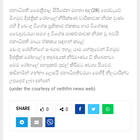
ජනාධිපති මෛත්‍රීපාල සිරිසේන මහතා අද (28) පෙරවැවේ
මීගමුව දිස්ත්‍රික් රෝහලේ නිරීක්ෂණ චාරිකාවක නිරත වුණා.
එහි දී ඩෙංගු විශේෂ ප්‍රතිකාර ඒකකය භාර විශේෂඥ
වෛද්‍යවරයා සමග ද විශේෂ සාකච්ඡාවක නිරත වූ බවයි
ජනාධිපති මාධ්‍ය ඒකකය සඳහන් කළේ.
ඩෙංගු රෝගීන්ගේ සංඛ්‍යාව ඉහළ යාම හේතුවෙන් මීගමුව
දිස්ත්‍රික් රෝහලේ ද තදබදයක් නිර්මාණය වී තිබෙනවා.
මෙම රෝහලේ පහසුකම් පුළුල් කිරීමට අවශ්‍ය පියවර
කඩිනමින් ගන්නා ලෙසයි ජනාධිපතිවරයා මෙහිදී නිලධාරීන්ට
උපදෙස් ලබා දුන්නේ.
(
under the courtesy of nethfm news web
)
SHARE
0
0