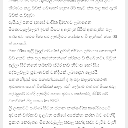
හේතුවෙන් රජය රුපියල් පනස්දහසක දීමනාවක් ලබා දීමට
තීරණය කළ බවත් බොහෝ දෙනා ඊට කැමැත්ත පළ කර ඇති
බවත් පැවසුවා.
රුපියල් පනස් දහසේ මාසික දීමනාව ලබාගෙන
මීතොටමුල්ලෙන් ඉවත් වීමට ද ඇතැම් පිරිස් අකමැත්ත පල
කරනවා. මෙම දීමනාව ලබාදීමට යෝජනා වී ඇත්තේ මාස 03
ක් සඳහායි.
මාස 03ක කුලී මුදල් පමණක් ලබාදී නිවාස ලබාගත නොහැකි
බව අකමැත්ත පල කරන්නන්ගේ තර්කය වී තිබෙනවා. ඔවුන්
ඉල්ලා සිටින්නේ තමන්ට ස්ථීර නව නිවාස හෝ සිය
දේපලවලට ප‍්‍රමාණවත් වන්දියක් ලබාදෙන ලෙසයි.
නෙත් නිවුස් මේ සම්බන්ධයෙන් ද ආපදා කළමනාකරණ
අමාත්‍යංශයෙන් විමසීමක් කළා. එහි ලේකම් එස්.එස් මියනවල
පැවසුවේ වන්දි ලබාදීම සඳහා අවශ්‍ය තක්සේරු කිරීම් මේ
වනවිටත් සිදු කෙරෙන බවයි.
ශ‍්‍රී ලංකාවට පැමිණ සිටින ජපාන තාක්ෂණික කණ්ඩායමේ
අවසන් වාර්තාව ද ලබන සතියේ අපේක්ෂා කරන බව මෙහිදී
ප‍්‍රකාශ කෙරුණා. මීතොටමුල්ල කසල කන්ද කඩා වැටීම වැනි