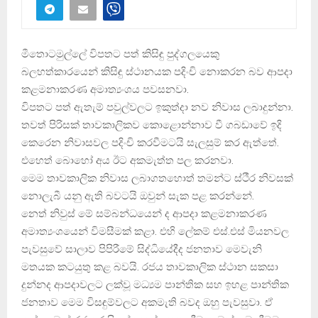
මීතොටමුල්ලේ විපතට පත් කිසිඳු පුද්ගලයෙකු
බලහත්කාරයෙන් කිසිඳු ස්ථානයක පදිංචි නොකරන බව ආපදා
කළමනාකරණ අමාත්‍යංශය පවසනවා.
විපතට පත් ඇතැම් පවුල්වලට ඉකුත්දා නව නිවාස ලබාදුන්නා.
තවත් පිරිසක් තාවකාලිකව කොළොන්නාව වී ගබඩාවේ ඉදි
කෙරෙන නිවාසවල පදිංචි කරවීමටයි සැලසුම් කර ඇත්තේ.
එහෙත් බොහෝ අය ඊට අකමැත්ත පල කරනවා.
මෙම තාවකාලික නිවාස ලබාගතහොත් තමන්ට ස්ථීර නිවසක්
නොලැබී යනු ඇති බවටයි ඔවුන් සැක පළ කරන්නේ.
නෙත් නිවුස් මේ සම්බන්ධයෙන් ද ආපදා කළමනාකරණ
අමාත්‍යංශයෙන් විමසීමක් කළා. එහි ලේකම් එස්.එස් මියනවල
පැවසුවේ සාලාව පිපිරීමේ සිද්ධියේදීද ජනතාව මෙවැනි
මතයක කටයුතු කළ බවයි. රජය තාවකාලික ස්ථාන සකසා
දුන්නද ආපදාවලට ලක්වූ මධ්‍යම පාන්තික සහ ඉහළ පාන්තික
ජනතාව මෙම විසඳුම්වලට අකමැති බවද ඔහු පැවසුවා. ඒ