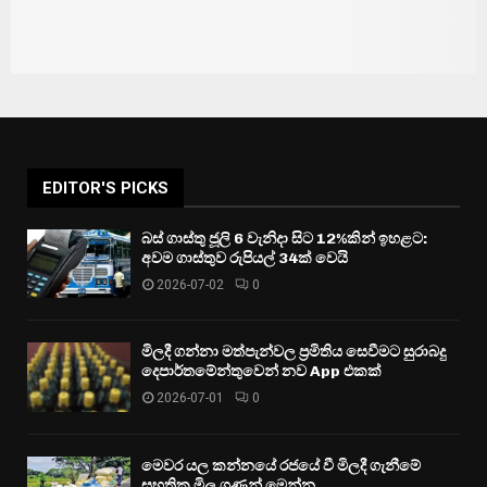
EDITOR'S PICKS
බස් ගාස්තු ජූලි 6 වැනිදා සිට 12%කින් ඉහළට:
අවම ගාස්තුව රුපියල් 34ක් වෙයි
2026-07-02
0
මිලදී ගන්නා මත්පැන්වල ප්‍රමිතිය සෙවීමට සුරාබදු
දෙපාර්තමේන්තුවෙන් නව App එකක්
2026-07-01
0
මෙවර යල කන්නයේ රජයේ වී මිලදී ගැනීමේ
සහතික මිල ගණන් මෙන්න