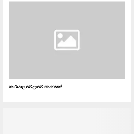
කාර්යාල වේලාවේ වෙනසක්