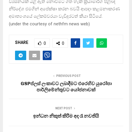
ව්‍යසනයක් යළි ඇති නොවීමට ගත හැකි ක‍්‍රියාමාර්ග පිළිබඳ
නිර්දේශ එමගින් අපේක්ෂා කරන බවයි ආපදා කළමනාකරණ
අමාත්‍යංශයේ ලේකම්වරයා වැඩිදුරටත් කියා සිටියේ.
(
under the courtesy of nethfm news web
)
SHARE
0
0
PREVIOUS POST
GSPප්ලස් ලංකාවට ලබාදීමට එරෙහිව යුරෝපා
පාර්ලිමේන්තුවට යෝජනාවක්
NEXT POST
ඉන්ධන නිකුත් කිරීම අද රෑ නවතියි