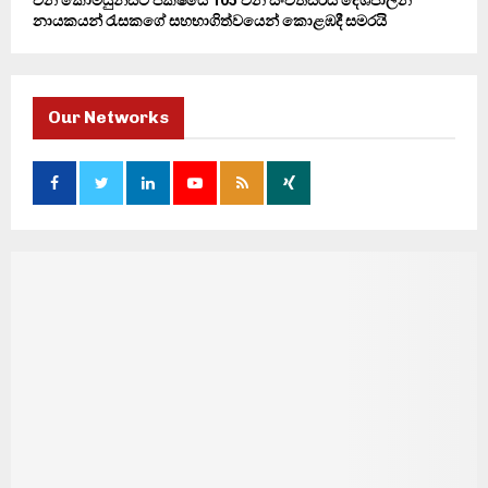
නායකයන් රැසකගේ සහභාගිත්වයෙන් කොළඹදී සමරයි
Our Networks