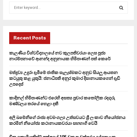
S
e
a
S
r
c
E
h
Recent Posts
f
A
o
කැලණිය විශ්වවිද්‍යාලයේ නව කුලපතිවරයා ලෙස පූජ්‍ය
r
R
නාරම්පනාවේ ආනන්ද අනුනායක හිමිපාණන් පත් කෙරේ
:
C
මත්ද්‍රව්‍ය උදුරා දැමීමේ ජාතික සැලැස්මකට අනුව සියලු ආයතන
කටයුතු කළ යුතුයි: ජනාධිපති අනුර කුමාර දිසානායකගෙන් දැඩි
H
උපදෙස්
කාදිනල් හිමිපාණන්ට එරෙහි අසත්‍ය ප්‍රචාර කතෝලික රදගුරු
මණ්ඩලය තරයේ හෙළා දකී
අලි ඛමේනිගේ රාජ්‍ය අවමංගල්‍ය උත්සවයට ශ්‍රී ලංකාව නියෝජනය
කරමින් නියෝජ්‍ය කථානායකවරයා සහභාගි වෙයි
චීන කොමියුනිස්ට් පක්ෂයේ 105 වන සංවත්සරය දේශපාලන