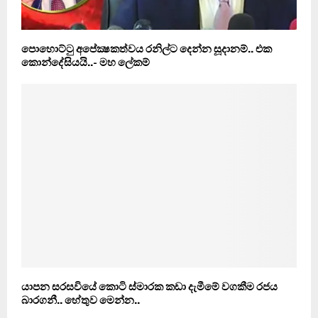
පොහොට්ටු අපේක්‍ෂකත්වය රනිල්ට දෙන්න සූදානම්.. එක
කොන්දේසියයි..- මහ ලේකම්
යාපන සරසවියේ කොටි ස්මාරක කඩා දැමීමේ වගකීම රජය
බාරගනී.. හේතුව මෙන්න..