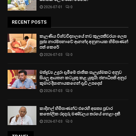
2026-07-01
0
RECENT POSTS
කැලණිය විශ්වවිද්‍යාලයේ නව කුලපතිවරයා ලෙස
පූජ්‍ය නාරම්පනාවේ ආනන්ද අනුනායක හිමිපාණන්
පත් කෙරේ
2026-07-03
0
මත්ද්‍රව්‍ය උදුරා දැමීමේ ජාතික සැලැස්මකට අනුව
සියලු ආයතන කටයුතු කළ යුතුයි: ජනාධිපති අනුර
කුමාර දිසානායකගෙන් දැඩි උපදෙස්
2026-07-03
0
කාදිනල් හිමිපාණන්ට එරෙහි අසත්‍ය ප්‍රචාර
කතෝලික රදගුරු මණ්ඩලය තරයේ හෙළා දකී
2026-07-03
0