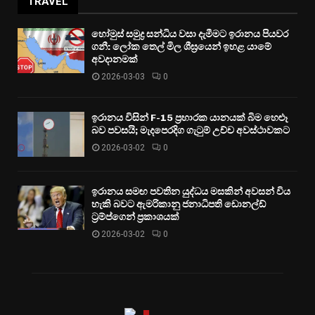
TRAVEL
හෝමුස් සමුද්‍ර සන්ධිය වසා දැමීමට ඉරානය පියවර
ගනී: ලෝක තෙල් මිල ශීඝ්‍රයෙන් ඉහළ යාමේ
අවදානමක්
2026-03-03
0
ඉරානය විසින් F-15 ප්‍රහාරක යානයක් බිම හෙළූ
බව පවසයි; මැදපෙරදිග ගැටුම් උච්ච අවස්ථාවකට
2026-03-02
0
ඉරානය සමඟ පවතින යුද්ධය මසකින් අවසන් විය
හැකි බවට ඇමරිකානු ජනාධිපති ඩොනල්ඩ්
ට්‍රම්ප්ගෙන් ප්‍රකාශයක්
2026-03-02
0