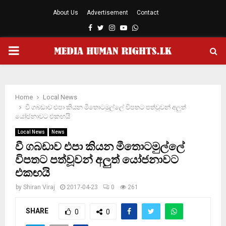
About Us
Advertisement
Contact
Facebook
Twitter
Instagram
Youtube
Whatsapp
PRIMARY
MENU
Home
Local News
වී ගබඩාව එපා කියන මීතොටමුල්ලේ විපතට පත්වූවන් අලුත්
යෝජනාවට එකඟයි
Local News
News
වී ගබඩාව එපා කියන මීතොටමුල්ලේ
විපතට පත්වූවන් අලුත් යෝජනාවට
එකඟයි
by
Shiran Viraj
2017-04-23
0
261
SHARE
0
0