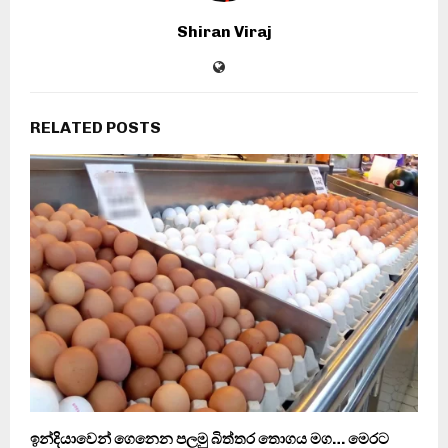
Shiran Viraj
RELATED POSTS
ඉන්දියාවෙන් ගෙනෙන පලමු බිත්තර තොගය මග… මෙරට