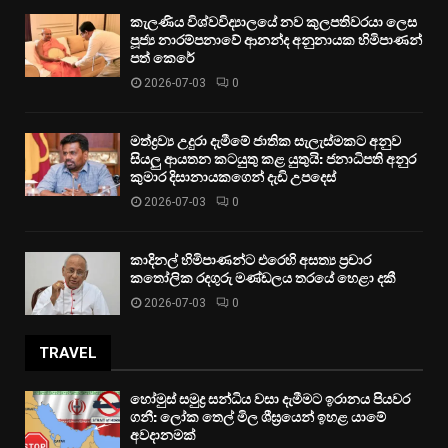
කැලණිය විශ්වවිද්‍යාලයේ නව කුලපතිවරයා ලෙස
පූජ්‍ය නාරම්පනාවේ ආනන්ද අනුනායක හිමිපාණන්
පත් කෙරේ
2026-07-03
0
මත්ද්‍රව්‍ය උදුරා දැමීමේ ජාතික සැලැස්මකට අනුව
සියලු ආයතන කටයුතු කළ යුතුයි: ජනාධිපති අනුර
කුමාර දිසානායකගෙන් දැඩි උපදෙස්
2026-07-03
0
කාදිනල් හිමිපාණන්ට එරෙහි අසත්‍ය ප්‍රචාර
කතෝලික රදගුරු මණ්ඩලය තරයේ හෙළා දකී
2026-07-03
0
TRAVEL
හෝමුස් සමුද්‍ර සන්ධිය වසා දැමීමට ඉරානය පියවර
ගනී: ලෝක තෙල් මිල ශීඝ්‍රයෙන් ඉහළ යාමේ
අවදානමක්