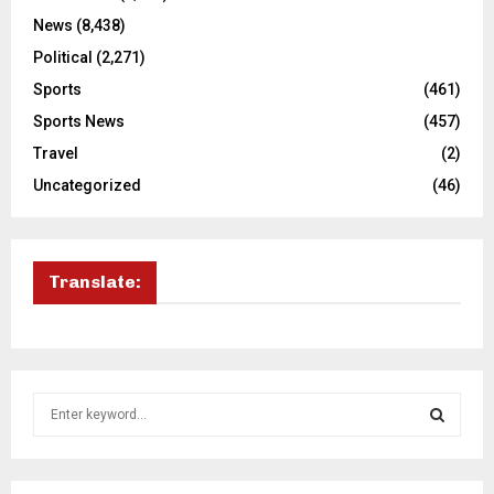
News
(8,438)
Political
(2,271)
Sports
(461)
Sports News
(457)
Travel
(2)
Uncategorized
(46)
Translate:
S
e
a
S
r