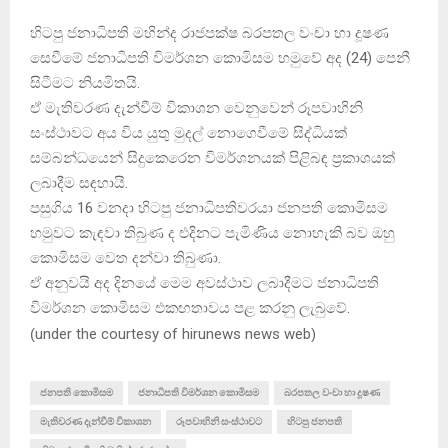
හිටපු ජනාධිපති මහින්ද රාජපක්ෂ බරපතල වංචා හා දූෂණ
සෙවීමේ ජනාධිපති විමර්ශන කොමිසම හමුවේ අද (24) පෙනී
සිටීමට නියමිතයි.
ඒ මැතිවරණ දැන්වීම් විකාශන වෙනුවෙන් රූපවාහිනි
සංස්ථාවට අය විය යුතු මුදල් නොගෙවීමේ සිද්ධියක්
සම්බන්ධයෙන් සිදුකෙරෙන විමර්ශනයක් පිළිබඳ ප්‍රකාශයක්
ලබාදීම සඳහායි.
පසුගිය 16 වනදා හිටපු ජනාධිපතිවරයා ජනපති කොමිසම
හමුවට කැඳවා තිබුණ ද එදිනට පැමිණිය නොහැකි බව ඔහු
කොමිසම වෙත දන්වා තිබුණා.
ඒ අනුවයි අද දිනයේ මෙම අවස්ථාව ලබාදීමට ජනාධිපති
විමර්ශන කොමිසම එකඟතාවය පළ කරනු ලැබුවේ.
(
under the courtesy of hirunews news web
)
ජනපති කොමිසම
ජනාධිපති විමර්ශන කොමිසම
බරපතල වංචා හා දූෂණ
මැතිවරණ දැන්වීම් විකාශන
රූපවාහිනි සංස්ථාවට
හිටපු ජනපති