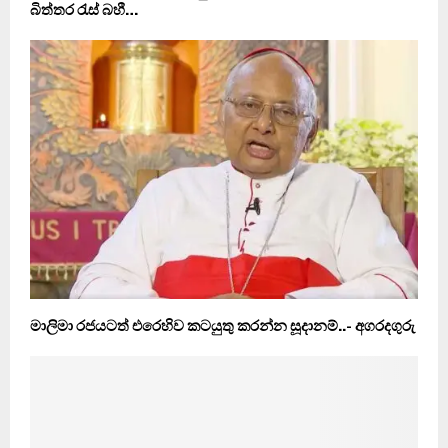
බිත්තර රැස් බහී…
මාලිමා රජයටත් එරෙහිව කටයුතු කරන්න සූදානම්..- අගරදගුරු