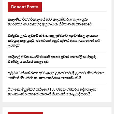
c
E
h
Recent Posts
f
A
o
කැලණිය විශ්වවිද්‍යාලයේ නව කුලපතිවරයා ලෙස පූජ්‍ය
r
R
නාරම්පනාවේ ආනන්ද අනුනායක හිමිපාණන් පත් කෙරේ
:
C
මත්ද්‍රව්‍ය උදුරා දැමීමේ ජාතික සැලැස්මකට අනුව සියලු ආයතන
කටයුතු කළ යුතුයි: ජනාධිපති අනුර කුමාර දිසානායකගෙන් දැඩි
H
උපදෙස්
කාදිනල් හිමිපාණන්ට එරෙහි අසත්‍ය ප්‍රචාර කතෝලික රදගුරු
මණ්ඩලය තරයේ හෙළා දකී
අලි ඛමේනිගේ රාජ්‍ය අවමංගල්‍ය උත්සවයට ශ්‍රී ලංකාව නියෝජනය
කරමින් නියෝජ්‍ය කථානායකවරයා සහභාගි වෙයි
චීන කොමියුනිස්ට් පක්ෂයේ 105 වන සංවත්සරය දේශපාලන
නායකයන් රැසකගේ සහභාගිත්වයෙන් කොළඹදී සමරයි