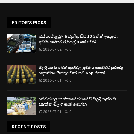
EDITOR'S PICKS
බස් ගාස්තු ජූලි 6 වැනිදා සිට 12%කින් ඉහළට:
අවම ගාස්තුව රුපියල් 34ක් වෙයි
2026-07-02
0
මිලදී ගන්නා මත්පැන්වල ප්‍රමිතිය සෙවීමට සුරාබදු
දෙපාර්තමේන්තුවෙන් නව App එකක්
2026-07-01
0
මෙවර යල කන්නයේ රජයේ වී මිලදී ගැනීමේ
සහතික මිල ගණන් මෙන්න
2026-07-01
0
RECENT POSTS