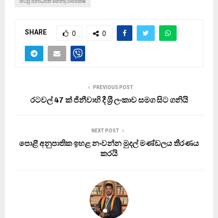
හිටපු ජනාධිපති මහින්ද රාජපක්ෂ
SHARE
0
0
PREVIOUS POST
රටවල් 47 ක් ජිනීවාහි දී ශ‍්‍රී ලංකාව සමග සිට ගනියි
NEXT POST
පොළී අනුපාතික ඉහළ නංවන්න මුදල් මණ්ඩලය තීරණය
කරයි