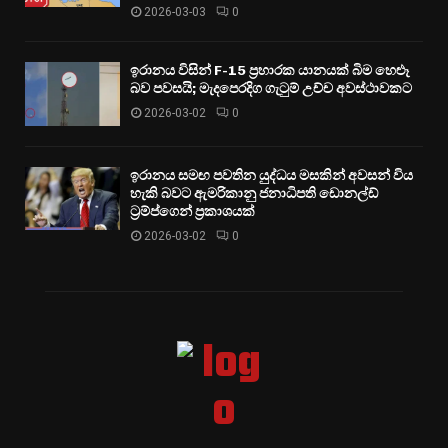
2026-03-03
0
ඉරානය විසින් F-15 ප්‍රහාරක යානයක් බිම හෙළූ
බව පවසයි; මැදපෙරදිග ගැටුම් උච්ච අවස්ථාවකට
2026-03-02
0
ඉරානය සමඟ පවතින යුද්ධය මසකින් අවසන් විය
හැකි බවට ඇමරිකානු ජනාධිපති ඩොනල්ඩ්
ට්‍රම්ප්ගෙන් ප්‍රකාශයක්
2026-03-02
0