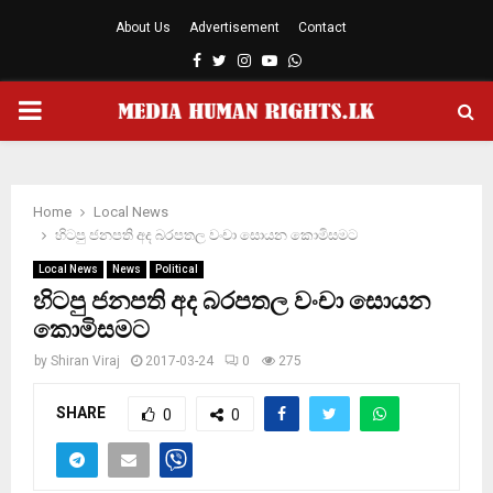
About Us
Advertisement
Contact
Facebook
Twitter
Instagram
Youtube
Whatsapp
PRIMARY
MENU
Home
Local News
හිටපු ජනපති අද බරපතල වංචා සොයන කොමිසමට
Local News
News
Political
හිටපු ජනපති අද බරපතල වංචා සොයන
කොමිසමට
by
Shiran Viraj
2017-03-24
0
275
SHARE
0
0