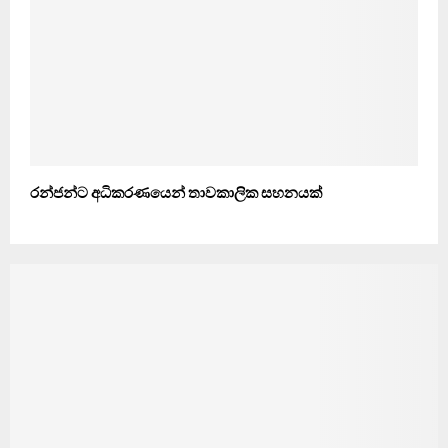
රන්ජන්ට අධිකරණයෙන් තාවකාලික සහනයක්