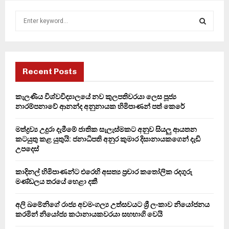
S
e
a
S
r
c
E
h
Recent Posts
f
A
o
කැලණිය විශ්වවිද්‍යාලයේ නව කුලපතිවරයා ලෙස පූජ්‍ය
r
R
නාරම්පනාවේ ආනන්ද අනුනායක හිමිපාණන් පත් කෙරේ
:
C
මත්ද්‍රව්‍ය උදුරා දැමීමේ ජාතික සැලැස්මකට අනුව සියලු ආයතන
කටයුතු කළ යුතුයි: ජනාධිපති අනුර කුමාර දිසානායකගෙන් දැඩි
H
උපදෙස්
කාදිනල් හිමිපාණන්ට එරෙහි අසත්‍ය ප්‍රචාර කතෝලික රදගුරු
මණ්ඩලය තරයේ හෙළා දකී
අලි ඛමේනිගේ රාජ්‍ය අවමංගල්‍ය උත්සවයට ශ්‍රී ලංකාව නියෝජනය
කරමින් නියෝජ්‍ය කථානායකවරයා සහභාගි වෙයි