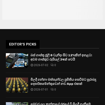
EDITOR'S PICKS
බස් ගාස්තු ජූලි 6 වැනිදා සිට 12%කින් ඉහළට:
අවම ගාස්තුව රුපියල් 34ක් වෙයි
2026-07-02
0
මිලදී ගන්නා මත්පැන්වල ප්‍රමිතිය සෙවීමට සුරාබදු
දෙපාර්තමේන්තුවෙන් නව App එකක්
2026-07-01
0
මෙවර යල කන්නයේ රජයේ වී මිලදී ගැනීමේ