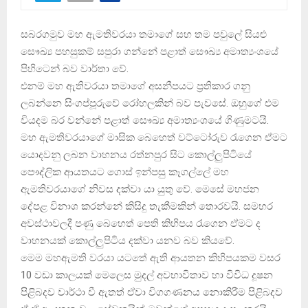
සබරගමුව මහ ඇමතිවරයා තමාගේ සහ තම පවුලේ සියළු
සෞඛ්‍ය පහසුකම් සපුරා ගන්නේ පළාත් සෞඛ්‍ය අමාත්‍යංශයේ
පිහිටෙන් බව වාර්තා වේ.
එනම් මහ ඇතිවරයා තමාගේ අසනීපයට ප්‍රතිකාර ගනු
ලබන්නෙ සිංගප්පූරුවේ රෝහලකින් බව පැවසේ. ඔහුගේ එම
වියදම බර වන්නේ පළාත් සෞඛ්‍ය අමාත්‍යංශයේ ගිණුමටයි.
මහ ඇමතිවරයාගේ මාසික බෙහෙත් වට්ටෝරුව රැගෙන ඒමට
යොදවනු ලබන වාහනය රත්නපුර සිට කොල්ලුපිටියේ
පෞද්ලික ආයතයට ගොස් ඉන්පසු කෑගල්ලේ මහ
ඇමතිවරයාගේ නිවස දක්වා යා යුතු වේ. මෙසේ මහජන
දේපළ විනාශ කරන්නේ කිසිදු තැකීමකින් තොරවයි. සමහර
අවස්ථාවලදී පණු බෙහෙත් පෙති කිහිපය රැගෙන ඒමට ද
වාහනයක් කොල්ලුපිටිය දක්වා යනව බව කියවේ.
මෙම මහඇමති වරයා යටතේ ඇති ආයතන කිහිපයකම වසර
10 වඩා කාලයක් මෙලෙස මුදල් අවභාවිතාව හා විවිධ දූෂන
පිළිබදව වාර්ථා වී ඇතත් ඒවා විගගණනය නොකිරීම පිළිබදව