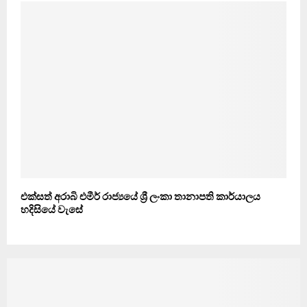
එක්සත් අරාබි එමීර් රාජ්‍යයේ ශ්‍රී ලංකා තානාපති කාර්යාලය
හදිසියේ වැසේ