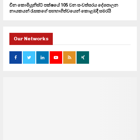
චීන කොමියුනිස්ට් පක්ෂයේ 105 වන සංවත්සරය දේශපාලන
නායකයන් රැසකගේ සහභාගිත්වයෙන් කොළඹදී සමරයි
Our Networks