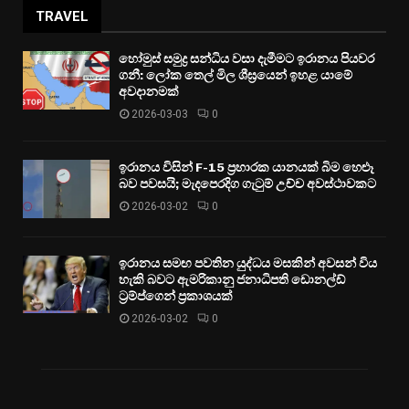
TRAVEL
හෝමුස් සමුද්‍ර සන්ධිය වසා දැමීමට ඉරානය පියවර
ගනී: ලෝක තෙල් මිල ශීඝ්‍රයෙන් ඉහළ යාමේ
අවදානමක්
2026-03-03
0
ඉරානය විසින් F-15 ප්‍රහාරක යානයක් බිම හෙළූ
බව පවසයි; මැදපෙරදිග ගැටුම් උච්ච අවස්ථාවකට
2026-03-02
0
ඉරානය සමඟ පවතින යුද්ධය මසකින් අවසන් විය
හැකි බවට ඇමරිකානු ජනාධිපති ඩොනල්ඩ්
ට්‍රම්ප්ගෙන් ප්‍රකාශයක්
2026-03-02
0