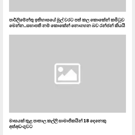
පාර්ලිමේන්තු ඉතිහාසයේ මුල් වරට පත් කල කොකේන් කමිටුව
මෙන්න..සභාපති නම් කොකේන් නොගහන බව රන්ජන් කියයි
මාසයක් තුළ පාතාල කල්ලි සාමාජිකයින් 18 දෙනෙකු
අත්අඩංගුවට