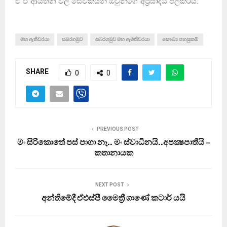
ඒ ඒ ආයතන වල සේවකයින් ඔවුන්ගේ අප්‍රසාදය පලකරයි.
මහ ඇතිවරයා
සබරගමුව
සබරගමුව මහ ඇමතිවරයා
සෞඛ්‍ය පහසුකම්
SHARE
0
0
PREVIOUS POST
මං සිරිකොතේ පස් පාගා නෑ.. මං ස්වාධීනයි..අපක්‍ෂපාතීයි –
කතානායක
NEXT POST
අන්තිමේදී ඒඑස්පී මෛත්‍රී ගාණේ කටාර් යයි