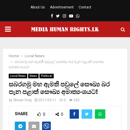
About Us
Advertisement
Contact
Facebook
Twitter
Instagram
Youtube
Whatsapp
PRIMARY
MENU
Home
Local News
සබරගමු මහ ඇමති පවුලේ සෞඛ්‍ය බර පැන පළාත් සෞඛ්‍ය
අමාත්‍යංශයට!
Local News
News
Political
සබරගමු මහ ඇමති පවුලේ සෞඛ්‍ය බර
පැන පළාත් සෞඛ්‍ය අමාත්‍යංශයට!
by
Shiran Viraj
2017-03-11
0
255
SHARE
0
0