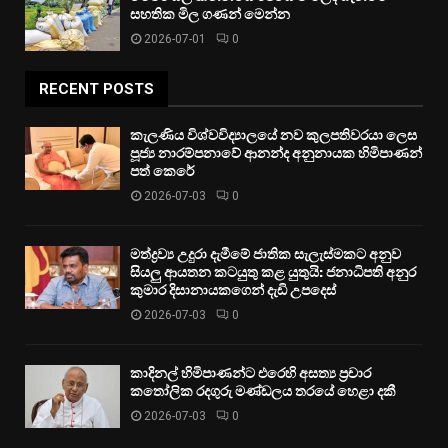
සහතික මිල ගණන් මෙන්න
2026-07-01
0
RECENT POSTS
කැලණිය විශ්වවිද්‍යාලයේ නව කුලපතිවරයා ලෙස
පූජ්‍ය නාරම්පනාවේ ආනන්ද අනුනායක හිමිපාණන්
පත් කෙරේ
2026-07-03
0
මත්ද්‍රව්‍ය උදුරා දැමීමේ ජාතික සැලැස්මකට අනුව
සියලු ආයතන කටයුතු කළ යුතුයි: ජනාධිපති අනුර
කුමාර දිසානායකගෙන් දැඩි උපදෙස්
2026-07-03
0
කාදිනල් හිමිපාණන්ට එරෙහි අසත්‍ය ප්‍රචාර
කතෝලික රදගුරු මණ්ඩලය තරයේ හෙළා දකී
2026-07-03
0