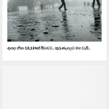
ආපදා නිසා 12,124ක් පීඩාවට.. කුරුණෑගලට මහ වැසි..