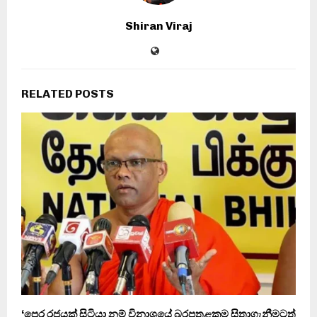
Shiran Viraj
RELATED POSTS
‘පෙර රජයක් සිටියා නම් විනාශයේ බරපතළකම සිතාගැනීමටත්