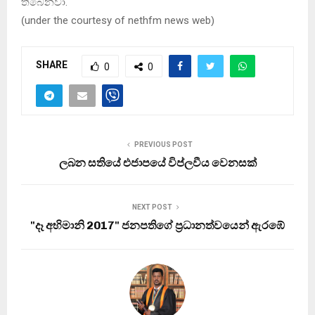
තිබෙනවා.
(
under the courtesy of nethfm news web
)
SHARE
0
0
PREVIOUS POST
ලබන සතියේ එජාපයේ විප්ලවීය වෙනසක්
NEXT POST
"දෑ අභිමානි 2017" ජනපතිගේ ප්‍රධානත්වයෙන් ඇරඹේ