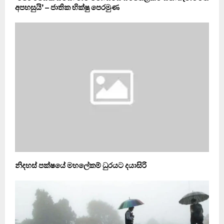
අපහසුයි’ – ජාතික භික්ෂු පෙරමුණ
නිදහස් පක්ෂයේ මහලේකම් ධුරයට දයාසිරි