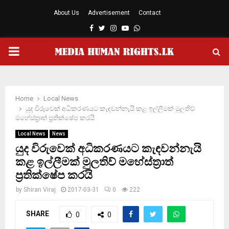
About Us
Advertisement
Contact
Facebook
Twitter
Instagram
Youtube
Whatsapp
PRIMARY
MENU
Home
Local News
යුද විරුවෙක් අධිකරණයට කැඳවන්නැයි කළ ඉල්ලීමක් මුලතිව්
මහේස්ත‍්‍රාත් ප‍්‍රතික්ෂේප කරයි
Local News
News
යුද විරුවෙක් අධිකරණයට කැඳවන්නැයි
කළ ඉල්ලීමක් මුලතිව් මහේස්ත‍්‍රාත්
ප‍්‍රතික්ෂේප කරයි
by
Shiran Viraj
2017-03-31
0
222
SHARE
0
0