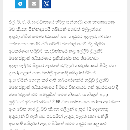
එල්. ටී. ටී. ඊ. සංවිධානයේ හිටපු සන්නද්ධ අංශ නායකයෙකු
බව කියන සින්නදුරෙයි ශෂිදරන් හෙවත් එලීලන්ගේ
අතුරුදන්වීම සම්බන්ධයෙන් වන නඩුවට අදාළව, 58 වන
සේනාංකය භාරව සිටි මේජර් ජනරාල් ශවේන්ද්‍ර සිල්වා
අධිකරණය හමුවට කැඳවන්නැයි කළ ඉල්ලීම මුලතිව්
මහේස්ත‍්‍රාත් අධිකරණය ප‍්‍රතික්ෂේප කර තිබෙනවා.
අදාළ ඉල්ලීම සිදුකර ඇත්තේ එලීලන් නමැත්තාගේ බිරිඳ වන
උතුරු පළාත් සභා මන්ත‍්‍රී ආනන්දි ශෂිදරන් විසින්.
ඇය විසින් ගොනු කර ඇති හබයාස්කෝප් නඩුව මුලතිව්
මහේස්ත‍්‍රාත් අධිකරණයේ දී ඊයේ විභාගයට ගත් අවස්ථාවේ දී
මහේස්ත‍්‍රාත් එම්. සම්සුඞීන් මෙම නියෝගය නිකුත් කළා.
යුද්ධයේ අවසන් සමයේ දී 58 වන සේනාංකය හරහා ආරක්ෂක
අංශ වෙත භාර වූ බව කියන එලීලන් ඇතුළු 12 දෙනෙකු
අතුරුදන් වී ඇති බව පවසමින් උතුරු පළාත් සභා මන්ත‍්‍රී
ආනන්දි ශෂිදරන් ඇතුළු පිරිසක් මෙම නඩුව ගොනු කර