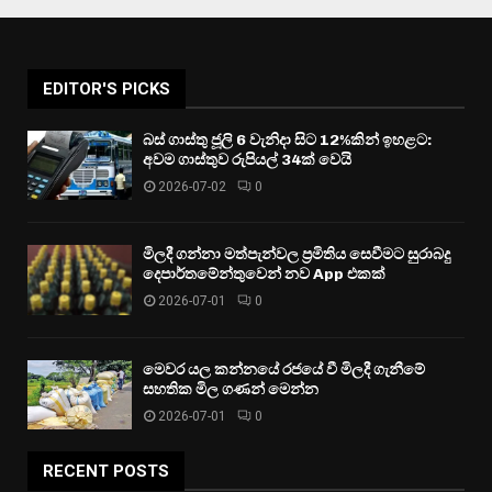
EDITOR'S PICKS
බස් ගාස්තු ජූලි 6 වැනිදා සිට 12%කින් ඉහළට:
අවම ගාස්තුව රුපියල් 34ක් වෙයි
2026-07-02
0
මිලදී ගන්නා මත්පැන්වල ප්‍රමිතිය සෙවීමට සුරාබදු
දෙපාර්තමේන්තුවෙන් නව App එකක්
2026-07-01
0
මෙවර යල කන්නයේ රජයේ වී මිලදී ගැනීමේ
සහතික මිල ගණන් මෙන්න
2026-07-01
0
RECENT POSTS