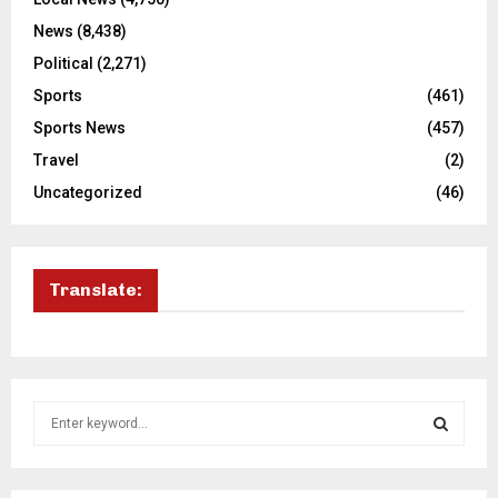
News
(8,438)
Political
(2,271)
Sports
(461)
Sports News
(457)
Travel
(2)
Uncategorized
(46)
Translate:
S
e
a
S
r