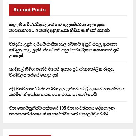
c
E
h
Recent Posts
f
A
o
කැලණිය විශ්වවිද්‍යාලයේ නව කුලපතිවරයා ලෙස පූජ්‍ය
r
R
නාරම්පනාවේ ආනන්ද අනුනායක හිමිපාණන් පත් කෙරේ
:
C
මත්ද්‍රව්‍ය උදුරා දැමීමේ ජාතික සැලැස්මකට අනුව සියලු ආයතන
කටයුතු කළ යුතුයි: ජනාධිපති අනුර කුමාර දිසානායකගෙන් දැඩි
H
උපදෙස්
කාදිනල් හිමිපාණන්ට එරෙහි අසත්‍ය ප්‍රචාර කතෝලික රදගුරු
මණ්ඩලය තරයේ හෙළා දකී
අලි ඛමේනිගේ රාජ්‍ය අවමංගල්‍ය උත්සවයට ශ්‍රී ලංකාව නියෝජනය
කරමින් නියෝජ්‍ය කථානායකවරයා සහභාගි වෙයි
චීන කොමියුනිස්ට් පක්ෂයේ 105 වන සංවත්සරය දේශපාලන
නායකයන් රැසකගේ සහභාගිත්වයෙන් කොළඹදී සමරයි