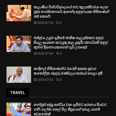
කැලණිය විශ්වවිද්‍යාලයේ නව කුලපතිවරයා ලෙස
පූජ්‍ය නාරම්පනාවේ ආනන්ද අනුනායක හිමිපාණන්
පත් කෙරේ
2026-07-03
0
මත්ද්‍රව්‍ය උදුරා දැමීමේ ජාතික සැලැස්මකට අනුව
සියලු ආයතන කටයුතු කළ යුතුයි: ජනාධිපති අනුර
කුමාර දිසානායකගෙන් දැඩි උපදෙස්
2026-07-03
0
කාදිනල් හිමිපාණන්ට එරෙහි අසත්‍ය ප්‍රචාර
කතෝලික රදගුරු මණ්ඩලය තරයේ හෙළා දකී
2026-07-03
0
TRAVEL
හෝමුස් සමුද්‍ර සන්ධිය වසා දැමීමට ඉරානය පියවර
ගනී: ලෝක තෙල් මිල ශීඝ්‍රයෙන් ඉහළ යාමේ
අවදානමක්