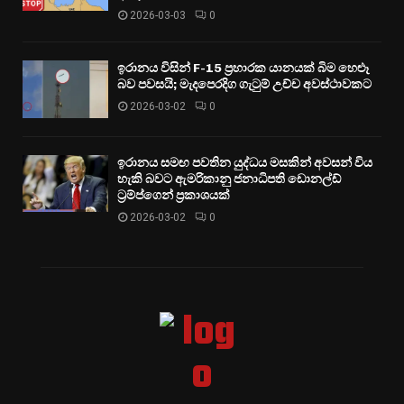
2026-03-03
0
ඉරානය විසින් F-15 ප්‍රහාරක යානයක් බිම හෙළූ
බව පවසයි; මැදපෙරදිග ගැටුම් උච්ච අවස්ථාවකට
2026-03-02
0
ඉරානය සමඟ පවතින යුද්ධය මසකින් අවසන් විය
හැකි බවට ඇමරිකානු ජනාධිපති ඩොනල්ඩ්
ට්‍රම්ප්ගෙන් ප්‍රකාශයක්
2026-03-02
0