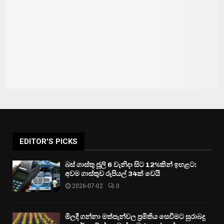
EDITOR'S PICKS
බස් ගාස්තු ජූලි 6 වැනිදා සිට 12%කින් ඉහළට:
අවම ගාස්තුව රුපියල් 34ක් වෙයි
2026-07-02
0
මිලදී ගන්නා මත්පැන්වල ප්‍රමිතිය සෙවීමට සුරාබදු