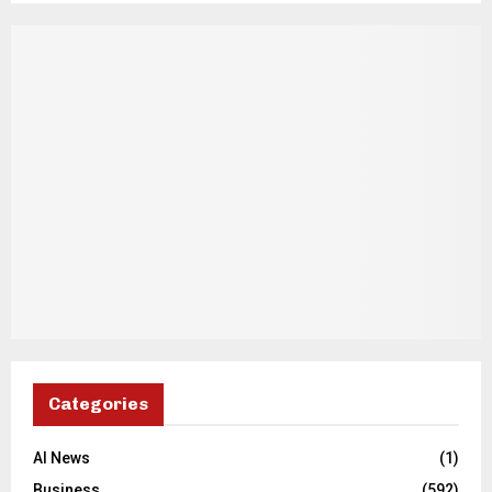
Categories
AI News
(1)
Business
(592)