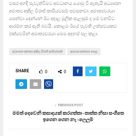
වසර අගදී පැවැත්වීමට අවධානය යොමු වී ඇතැයි අධ්‍යාපන
අමාත්‍ය අකිල විරාජ් කාරියවසම් පවසනවා. අමාත්‍යවරයා
පෙන්වා දෙන්නේ ඊට අදාළ මූලික සැලසුම් ද මේ වනවිට
ආරම්භ කර ඇති බවයි. කොළඹ ඊයේ පැවති උත්සවයකට
එක්වෙමින් අමාත්‍යවරයා මෙම අදහස් පල කළා.
අධ්‍යාපන අමාත්‍ය අකිල විරාජ් කාරියවසම්
අපොස සාමාන්‍ය පෙළ
SHARE
0
0
PREVIOUS POST
මමත් දෙවෙනි කසාදයක් කරගත්තා -තාත්ත නිසා සංගීතෙ
ඉගෙන ගෙන නෑ -ලෙලුම්