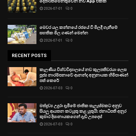
දෙපාර්තමේන්තුවෙන් නව App එකක්
2026-07-01
0
මෙවර යල කන්නයේ රජයේ වී මිලදී ගැනීමේ
සහතික මිල ගණන් මෙන්න
2026-07-01
0
RECENT POSTS
කැලණිය විශ්වවිද්‍යාලයේ නව කුලපතිවරයා ලෙස
පූජ්‍ය නාරම්පනාවේ ආනන්ද අනුනායක හිමිපාණන්
පත් කෙරේ
2026-07-03
0
මත්ද්‍රව්‍ය උදුරා දැමීමේ ජාතික සැලැස්මකට අනුව
සියලු ආයතන කටයුතු කළ යුතුයි: ජනාධිපති අනුර
කුමාර දිසානායකගෙන් දැඩි උපදෙස්
2026-07-03
0