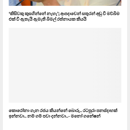
‘කිසිවකු කුසගින්නේ නැහැ’; ආපදාවෙන් සතුරන් අඩු වී මව්බිම
එක් වී ඇතැයි ඇමැති බිමල් රත්නායක කියයි
කොරෝනා ගැන රජය කියන්නේ බොරු.. රටපුරා පනස්දාහක්
ඉන්නවා.. නම් ගම් පවා දන්නවා..- මනෝ ගනේෂන්