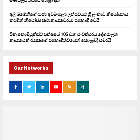
මණ්ඩලය තරයේ හෙළා දකී
අලි ඛමේනිගේ රාජ්‍ය අවමංගල්‍ය උත්සවයට ශ්‍රී ලංකාව නියෝජනය
කරමින් නියෝජ්‍ය කථානායකවරයා සහභාගි වෙයි
චීන කොමියුනිස්ට් පක්ෂයේ 105 වන සංවත්සරය දේශපාලන
නායකයන් රැසකගේ සහභාගිත්වයෙන් කොළඹදී සමරයි
Our Networks