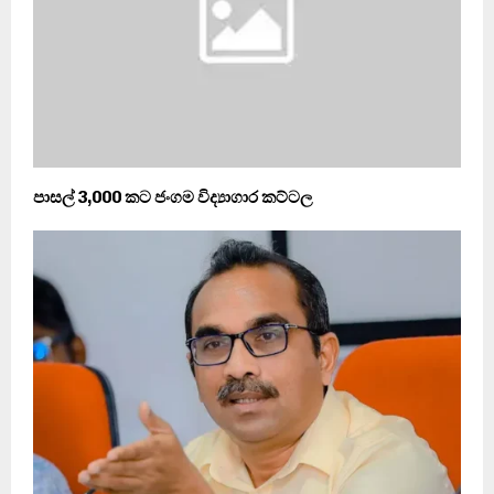
පාසල් 3,000 කට ජංගම විද්‍යාගාර කට්ටල