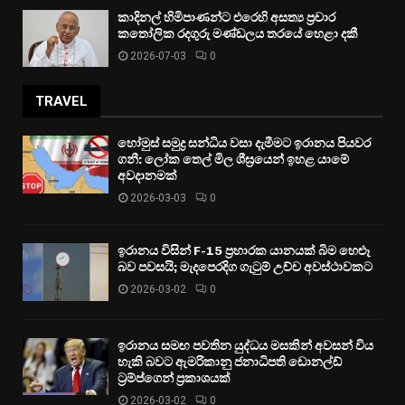
කාදිනල් හිමිපාණන්ට එරෙහි අසත්‍ය ප්‍රචාර
කතෝලික රදගුරු මණ්ඩලය තරයේ හෙළා දකී
2026-07-03
0
TRAVEL
හෝමුස් සමුද්‍ර සන්ධිය වසා දැමීමට ඉරානය පියවර
ගනී: ලෝක තෙල් මිල ශීඝ්‍රයෙන් ඉහළ යාමේ
අවදානමක්
2026-03-03
0
ඉරානය විසින් F-15 ප්‍රහාරක යානයක් බිම හෙළූ
බව පවසයි; මැදපෙරදිග ගැටුම් උච්ච අවස්ථාවකට
2026-03-02
0
ඉරානය සමඟ පවතින යුද්ධය මසකින් අවසන් විය
හැකි බවට ඇමරිකානු ජනාධිපති ඩොනල්ඩ්
ට්‍රම්ප්ගෙන් ප්‍රකාශයක්
2026-03-02
0