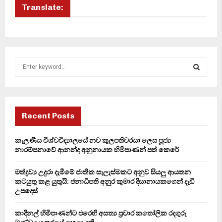
Translate:
S
e
a
S
r
c
E
h
Recent Posts
f
A
o
කැලණිය විශ්වවිද්‍යාලයේ නව කුලපතිවරයා ලෙස පූජ්‍ය
r
R
නාරම්පනාවේ ආනන්ද අනුනායක හිමිපාණන් පත් කෙරේ
:
C
මත්ද්‍රව්‍ය උදුරා දැමීමේ ජාතික සැලැස්මකට අනුව සියලු ආයතන
කටයුතු කළ යුතුයි: ජනාධිපති අනුර කුමාර දිසානායකගෙන් දැඩි
H
උපදෙස්
කාදිනල් හිමිපාණන්ට එරෙහි අසත්‍ය ප්‍රචාර කතෝලික රදගුරු