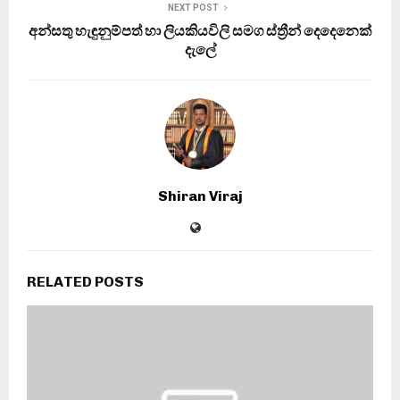
NEXT POST
අන්සතු හැඳුනුම්පත් හා ලියකියවිලි සමග ස්ත්‍රීන් දෙදෙනෙක්
දැලේ
Shiran Viraj
RELATED POSTS