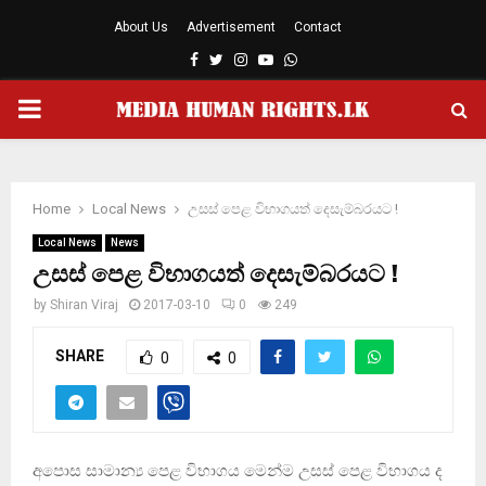
About Us
Advertisement
Contact
Facebook
Twitter
Instagram
Youtube
Whatsapp
PRIMARY
MENU
Home
Local News
උසස් පෙළ විභාගයත් දෙසැම්බරයට !
Local News
News
උසස් පෙළ විභාගයත් දෙසැම්බරයට !
by
Shiran Viraj
2017-03-10
0
249
SHARE
0
0
අපොස සාමාන්‍ය පෙළ විභාගය මෙන්ම උසස් පෙළ විභාගය ද