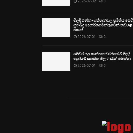
2026-07-02
0
මිලදී ගන්නා මත්පැන්වල ප්‍රමිතිය සෙ
සුරාබදු දෙපාර්තමේන්තුවෙන් නව Ap
එකක්
2026-07-01
0
මෙවර යල කන්නයේ රජයේ වී මිලදී
ගැනීමේ සහතික මිල ගණන් මෙන්න
2026-07-01
0