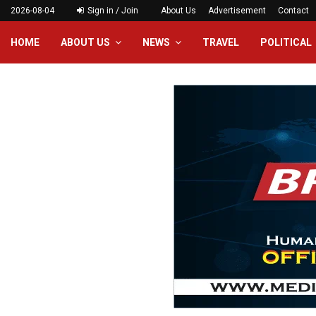
2026-08-04
Sign in / Join
About Us
Advertisement
Contact
HOME
ABOUT US
NEWS
TRAVEL
POLITICAL