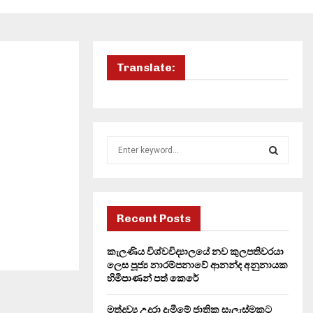
Translate:
S
e
a
S
r
c
E
h
Recent Posts
f
A
o
කැලණිය විශ්වවිද්‍යාලයේ නව කුලපතිවරයා
r
R
ලෙස පූජ්‍ය නාරම්පනාවේ ආනන්ද අනුනායක
:
හිමිපාණන් පත් කෙරේ
C
මත්ද්‍රව්‍ය උදුරා දැමීමේ ජාතික සැලැස්මකට