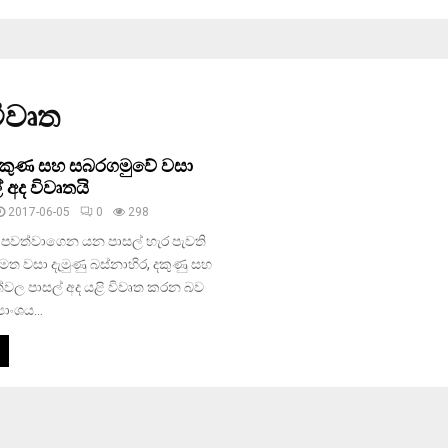
විවෘත
 දකුණ සහ සබරගමුවේ වසා
් අද විවෘතයි
2017-06-05
0
298
 පවත්වාගෙන යන පාසල් හැර පැවති
මත වසා දැමුණු බස්නාහිර, දකුණු සහ
්වල පාසල් අද යළි විවෘත කරන බව
යාංශය...