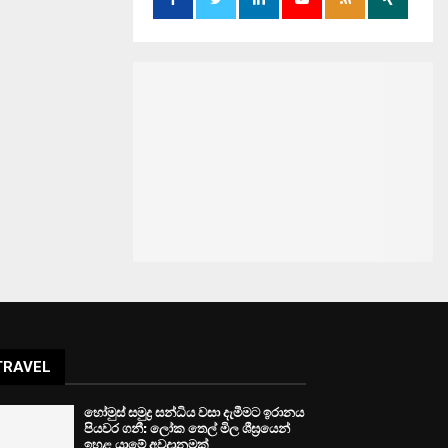
TRAVEL
හෝමුස් සමුද්‍ර සන්ධිය වසා දැමීමට ඉරානය
පියවර ගනී: ලෝක තෙල් මිල ශීඝ්‍රයෙන්
ඉහළ යාමේ අවදානමක්