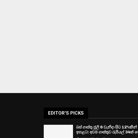
EDITOR'S PICKS
බස් ගාස්තු ජූලි 6 වැනිදා සිට 12%කින්
ඉහළට: අවම ගාස්තුව රුපියල් 34ක් ව