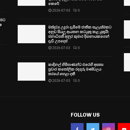
කෙරේ
2026-07-03
0
වීමට
p
මත්ද්‍රව්‍ය උදුරා දැමීමේ ජාතික සැලැස්මකට
අනුව සියලු ආයතන කටයුතු කළ යුතුයි:
ජනාධිපති අනුර කුමාර දිසානායකගෙන්
දැඩි උපදෙස්
2026-07-03
0
කාදිනල් හිමිපාණන්ට එරෙහි අසත්‍ය
ප්‍රචාර කතෝලික රදගුරු මණ්ඩලය
තරයේ හෙළා දකී
2026-07-03
0
FOLLOW US