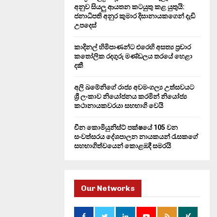
H
අනුව සියලු ආයතන කටයුතු කළ යුතුයි:
ජනාධිපති අනුර කුමාර දිසානායකගෙන් දැඩි
උපදෙස්
කාදිනල් හිමිපාණන්ට එරෙහි අසත්‍ය ප්‍රචාර
කතෝලික රදගුරු මණ්ඩලය තරයේ හෙළා
දකී
අලි ඛමේනිගේ රාජ්‍ය අවමංගල්‍ය උත්සවයට
ශ්‍රී ලංකාව නියෝජනය කරමින් නියෝජ්‍ය
කථානායකවරයා සහභාගි වෙයි
චීන කොමියුනිස්ට් පක්ෂයේ 105 වන
සංවත්සරය දේශපාලන නායකයන් රැසකගේ
සහභාගිත්වයෙන් කොළඹදී සමරයි
Our Networks