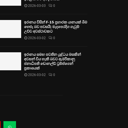
2026-03-03
0
ඉරානය විසින් F-15 ප්‍රහාරක යානයක් බිම
හෙළූ බව පවසයි; මැදපෙරදිග ගැටුම්
උච්ච අවස්ථාවකට
2026-03-02
0
ඉරානය සමඟ පවතින යුද්ධය මසකින්
අවසන් විය හැකි බවට ඇමරිකානු
ජනාධිපති ඩොනල්ඩ් ට්‍රම්ප්ගෙන්
ප්‍රකාශයක්
2026-03-02
0