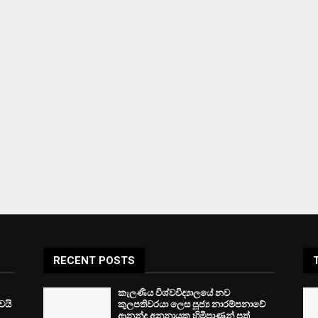
RECENT POSTS
කැලණිය විශ්වවිද්‍යාලයේ නව
ෙයි
කුලපතිවරයා ලෙස පූජ්‍ය නාරම්පනාවේ
ආනන්ද අනුනායක හිමිපාණන් පත්