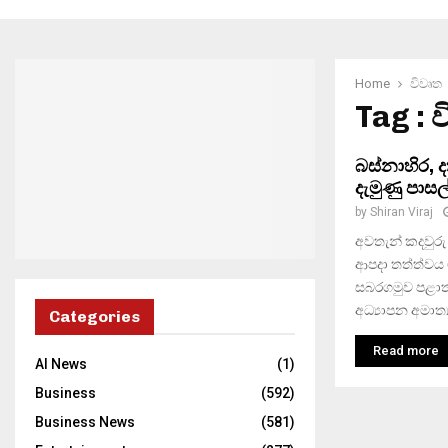
Home
විවෘත
Tag : 
බස්නාහිර,
දැමුණු පාසල
by
Shiran Viraj
අවතැන් කදවුරු
ආපදා තත්ත්වය 
සබරගමුව පළාත
අධ්‍යාපන අමාත්‍
Categories
Read more
AI News
(1)
Business
(592)
Business News
(581)