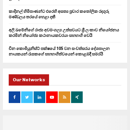
කාදිනල් හිමිපාණන්ට එරෙහි අසත්‍ය ප්‍රචාර කතෝලික රදගුරු
මණ්ඩලය තරයේ හෙළා දකී
අලි ඛමේනිගේ රාජ්‍ය අවමංගල්‍ය උත්සවයට ශ්‍රී ලංකාව නියෝජනය
කරමින් නියෝජ්‍ය කථානායකවරයා සහභාගි වෙයි
චීන කොමියුනිස්ට් පක්ෂයේ 105 වන සංවත්සරය දේශපාලන
නායකයන් රැසකගේ සහභාගිත්වයෙන් කොළඹදී සමරයි
Our Networks