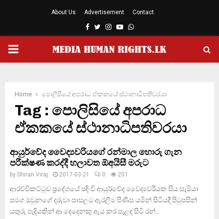
About Us
Advertisement
Contact
Facebook
Twitter
Instagram
Youtube
Whatsapp
PRIMARY
MENU
Home
පොලිසියේ අපරාධ ඒකකයේ ස්ථානාධිපතිවරයා
Tag : පොලිසියේ අපරාධ
ඒකකයේ ස්ථානාධිපතිවරයා
ආයුර්වේද වෛද්‍යවරියගේ රන්මාල හොරු ගැන
පරීක්ෂණ කරද්දී හලාවත ඕඅයිසී මරුට
by
Shiran Viraj
2017-03-21
0
201
ආරච්චිකට්ටුව ප්‍රදේශයේ පදිංචි ආයුර්වේද වෛද්‍යවරියක සිය සැමියා
සමග ඔවුනගේ දරුවා පාසලට ඇරලිම පිණිස යමින් සිටියදී පිටුපසින්
යතුරු පැදියකින් ආ දෙදෙනකු ඇය කර පැළද සිටි රන්...