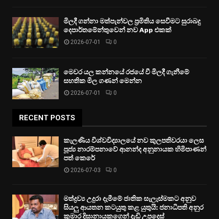
මිලදී ගන්නා මත්පැන්වල ප්‍රමිතිය සෙවීමට සුරාබදු
දෙපාර්තමේන්තුවෙන් නව App එකක්
2026-07-01
0
මෙවර යල කන්නයේ රජයේ වී මිලදී ගැනීමේ
සහතික මිල ගණන් මෙන්න
2026-07-01
0
RECENT POSTS
කැලණිය විශ්වවිද්‍යාලයේ නව කුලපතිවරයා ලෙස
පූජ්‍ය නාරම්පනාවේ ආනන්ද අනුනායක හිමිපාණන්
පත් කෙරේ
2026-07-03
0
මත්ද්‍රව්‍ය උදුරා දැමීමේ ජාතික සැලැස්මකට අනුව
සියලු ආයතන කටයුතු කළ යුතුයි: ජනාධිපති අනුර
කුමාර දිසානායකගෙන් දැඩි උපදෙස්