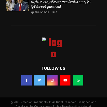
හැකි බවට ඇමරිකානු ජනාධිපති ඩොනල්ඩ්
ට්‍රම්ප්ගෙන් ප්‍රකාශයක්
2026-03-02
0
FOLLOW US
@2025 - mediahumanrights.lk. All Right Reserved. Designed and
Developed by Media Human Rights Broadcasting Network