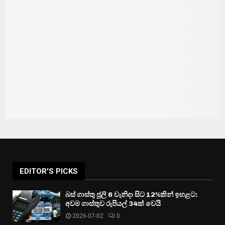
EDITOR'S PICKS
බස් ගාස්තු ජූලි 6 වැනිදා සිට 12%කින් ඉහළට:
අවම ගාස්තුව රුපියල් 34ක් වෙයි
2026-07-02
0