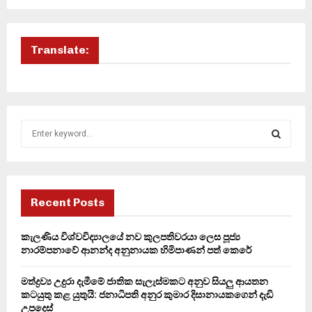
Translate:
S
e
a
S
r
c
E
h
Recent Posts
f
A
o
කැලණිය විශ්වවිද්‍යාලයේ නව කුලපතිවරයා ලෙස පූජ්‍ය
r
R
නාරම්පනාවේ ආනන්ද අනුනායක හිමිපාණන් පත් කෙරේ
:
C
මත්ද්‍රව්‍ය උදුරා දැමීමේ ජාතික සැලැස්මකට අනුව සියලු ආයතන
කටයුතු කළ යුතුයි: ජනාධිපති අනුර කුමාර දිසානායකගෙන් දැඩි
H
උපදෙස්