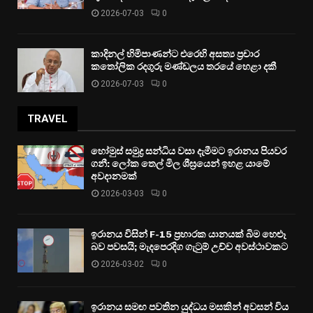
2026-07-03
0
කාදිනල් හිමිපාණන්ට එරෙහි අසත්‍ය ප්‍රචාර
කතෝලික රදගුරු මණ්ඩලය තරයේ හෙළා දකී
2026-07-03
0
TRAVEL
හෝමුස් සමුද්‍ර සන්ධිය වසා දැමීමට ඉරානය පියවර
ගනී: ලෝක තෙල් මිල ශීඝ්‍රයෙන් ඉහළ යාමේ
අවදානමක්
2026-03-03
0
ඉරානය විසින් F-15 ප්‍රහාරක යානයක් බිම හෙළූ
බව පවසයි; මැදපෙරදිග ගැටුම් උච්ච අවස්ථාවකට
2026-03-02
0
ඉරානය සමඟ පවතින යුද්ධය මසකින් අවසන් විය