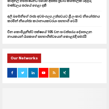
කාදිනල් හිමිපාණන්ට එරෙහි අසත්‍ය ප්‍රචාර කතෝලික රදගුරු
මණ්ඩලය තරයේ හෙළා දකී
අලි ඛමේනිගේ රාජ්‍ය අවමංගල්‍ය උත්සවයට ශ්‍රී ලංකාව නියෝජනය
කරමින් නියෝජ්‍ය කථානායකවරයා සහභාගි වෙයි
චීන කොමියුනිස්ට් පක්ෂයේ 105 වන සංවත්සරය දේශපාලන
නායකයන් රැසකගේ සහභාගිත්වයෙන් කොළඹදී සමරයි
Our Networks