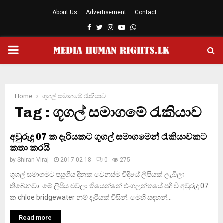
About Us
Advertisement
Contact
Facebook
Twitter
Instagram
Youtube
Whatsapp
PRIMARY
MENU
Home
ගූගල් සමාගමේ රැකියාව
Tag : ගූගල් සමාගමේ රැකියාව
අවුරුදු 07 ක දැරියකට ගූගල් සමාගමෙන් රැකියාවකට
කතා කරයි
by
Shiran Viraj
2017-02-18
0
275
ගූගල් සමාගමට පසුගිය දිනක වෙනස්ම විදියේ ලිපියක් ලැබිලා
තිබෙනවා. මේ ලිපිය එවලා තියෙන්නේ එංගලන්තයේ පදිංචි අවුරුදු 07
ක chloe bridgewater නම් දැරියක් විසින්. මෙහි සඳහන්...
Read more