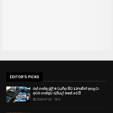
EDITOR'S PICKS
බස් ගාස්තු ජූලි 6 වැනිදා සිට 12%කින් ඉහළට:
අවම ගාස්තුව රුපියල් 34ක් වෙයි
2026-07-02
0