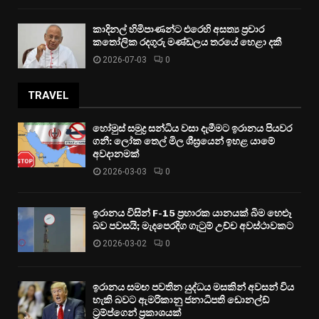
කාදිනල් හිමිපාණන්ට එරෙහි අසත්‍ය ප්‍රචාර
කතෝලික රදගුරු මණ්ඩලය තරයේ හෙළා දකී
2026-07-03
0
TRAVEL
හෝමුස් සමුද්‍ර සන්ධිය වසා දැමීමට ඉරානය පියවර
ගනී: ලෝක තෙල් මිල ශීඝ්‍රයෙන් ඉහළ යාමේ
අවදානමක්
2026-03-03
0
ඉරානය විසින් F-15 ප්‍රහාරක යානයක් බිම හෙළූ
බව පවසයි; මැදපෙරදිග ගැටුම් උච්ච අවස්ථාවකට
2026-03-02
0
ඉරානය සමඟ පවතින යුද්ධය මසකින් අවසන් විය
හැකි බවට ඇමරිකානු ජනාධිපති ඩොනල්ඩ්
ට්‍රම්ප්ගෙන් ප්‍රකාශයක්