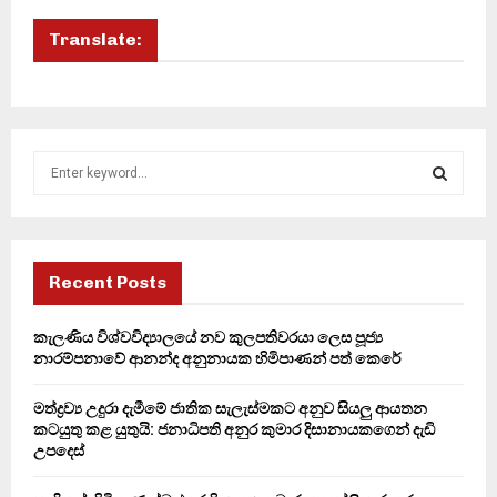
Translate:
S
e
a
S
r
c
E
h
Recent Posts
f
A
o
කැලණිය විශ්වවිද්‍යාලයේ නව කුලපතිවරයා ලෙස පූජ්‍ය
r
R
නාරම්පනාවේ ආනන්ද අනුනායක හිමිපාණන් පත් කෙරේ
:
C
මත්ද්‍රව්‍ය උදුරා දැමීමේ ජාතික සැලැස්මකට අනුව සියලු ආයතන
කටයුතු කළ යුතුයි: ජනාධිපති අනුර කුමාර දිසානායකගෙන් දැඩි
H
උපදෙස්