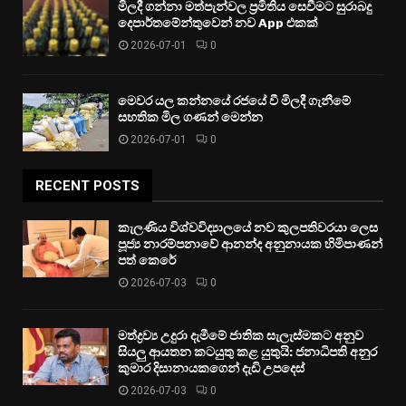
මිලදී ගන්නා මත්පැන්වල ප්‍රමිතිය සෙවීමට සුරාබදු
දෙපාර්තමේන්තුවෙන් නව App එකක්
2026-07-01
0
මෙවර යල කන්නයේ රජයේ වී මිලදී ගැනීමේ
සහතික මිල ගණන් මෙන්න
2026-07-01
0
RECENT POSTS
කැලණිය විශ්වවිද්‍යාලයේ නව කුලපතිවරයා ලෙස
පූජ්‍ය නාරම්පනාවේ ආනන්ද අනුනායක හිමිපාණන්
පත් කෙරේ
2026-07-03
0
මත්ද්‍රව්‍ය උදුරා දැමීමේ ජාතික සැලැස්මකට අනුව
සියලු ආයතන කටයුතු කළ යුතුයි: ජනාධිපති අනුර
කුමාර දිසානායකගෙන් දැඩි උපදෙස්
2026-07-03
0