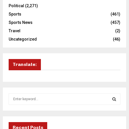
Political
(2,271)
Sports
(461)
Sports News
(457)
Travel
(2)
Uncategorized
(46)
Translate:
S
e
a
S
r
c
E
h
Recent Posts