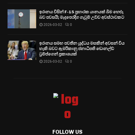
ඉරානය විසින් F-15 ප්‍රහාරක යානයක් බිම හෙළූ
බව පවසයි; මැදපෙරදිග ගැටුම් උච්ච අවස්ථාවකට
2026-03-02
0
ඉරානය සමඟ පවතින යුද්ධය මසකින් අවසන් විය
හැකි බවට ඇමරිකානු ජනාධිපති ඩොනල්ඩ්
ට්‍රම්ප්ගෙන් ප්‍රකාශයක්
2026-03-02
0
FOLLOW US