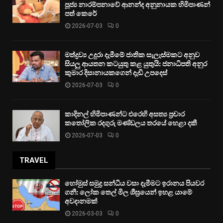
පූජ්‍ය නාරම්පනාවේ ආනන්ද අනුනායක හිමිපාණන්
පත් කෙරේ
2026-07-03
0
මත්ද්‍රව්‍ය උදුරා දැමීමේ ජාතික සැලැස්මකට අනුව
සියලු ආයතන කටයුතු කළ යුතුයි: ජනාධිපති අනුර
කුමාර දිසානායකගෙන් දැඩි උපදෙස්
2026-07-03
0
කාදිනල් හිමිපාණන්ට එරෙහි අසත්‍ය ප්‍රචාර
කතෝලික රදගුරු මණ්ඩලය තරයේ හෙළා දකී
2026-07-03
0
TRAVEL
හෝමුස් සමුද්‍ර සන්ධිය වසා දැමීමට ඉරානය පියවර
ගනී: ලෝක තෙල් මිල ශීඝ්‍රයෙන් ඉහළ යාමේ
අවදානමක්
2026-03-03
0