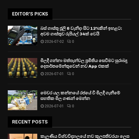
EDITOR'S PICKS
බස් ගාස්තු ජූලි 6 වැනිදා සිට 12%කින් ඉහළට:
අවම ගාස්තුව රුපියල් 34ක් වෙයි
2026-07-02
0
මිලදී ගන්නා මත්පැන්වල ප්‍රමිතිය සෙවීමට සුරාබදු
දෙපාර්තමේන්තුවෙන් නව App එකක්
2026-07-01
0
මෙවර යල කන්නයේ රජයේ වී මිලදී ගැනීමේ
සහතික මිල ගණන් මෙන්න
2026-07-01
0
RECENT POSTS
කැලණිය විශ්වවිද්‍යාලයේ නව කුලපතිවරයා ලෙස