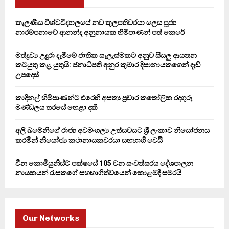
f
A
o
කැලණිය විශ්වවිද්‍යාලයේ නව කුලපතිවරයා ලෙස පූජ්‍ය
r
R
නාරම්පනාවේ ආනන්ද අනුනායක හිමිපාණන් පත් කෙරේ
:
C
මත්ද්‍රව්‍ය උදුරා දැමීමේ ජාතික සැලැස්මකට අනුව සියලු ආයතන
කටයුතු කළ යුතුයි: ජනාධිපති අනුර කුමාර දිසානායකගෙන් දැඩි
H
උපදෙස්
කාදිනල් හිමිපාණන්ට එරෙහි අසත්‍ය ප්‍රචාර කතෝලික රදගුරු
මණ්ඩලය තරයේ හෙළා දකී
අලි ඛමේනිගේ රාජ්‍ය අවමංගල්‍ය උත්සවයට ශ්‍රී ලංකාව නියෝජනය
කරමින් නියෝජ්‍ය කථානායකවරයා සහභාගි වෙයි
චීන කොමියුනිස්ට් පක්ෂයේ 105 වන සංවත්සරය දේශපාලන
නායකයන් රැසකගේ සහභාගිත්වයෙන් කොළඹදී සමරයි
Our Networks