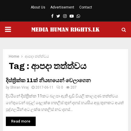
About Us
Advertisement
Contact
Facebook
Twitter
Instagram
Youtube
Whatsapp
PRIMARY
MENU
Home
ආපදා තත්ත්වය
Tag : ආපදා තත්ත්වය
දිස්ත්‍රික්ක 11ක් නියඟයෙන් වෙලාගෙන
by
Shiran Viraj
2017-06-11
0
207
දිවයිනේ දිස්ත‍්‍රික්ක 11කට බලපා ඇති දැඩි වියලි කාලගුණ තත්ත්වය
හේතුවෙන් පවුල් දෙලක්ෂ හතලිස් තුන් දහස් හයසිය අසූ තුනකට අයත්
පුද්ගලයින් අට ලක්ෂ හතලිස් නව දහස්...
Read more