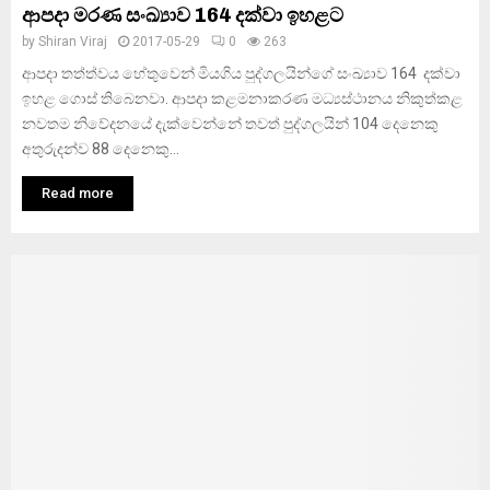
ආපදා මරණ සංඛ්‍යාව 164 දක්වා ඉහළට
by
Shiran Viraj
2017-05-29
0
263
ආපදා තත්ත්වය හේතුවෙන් මියගිය පුද්ගලයින්ගේ සංඛ්‍යාව 164 දක්වා
ඉහළ ගොස් තිබෙනවා. ආපදා කළමනාකරණ මධ්‍යස්ථානය නිකුත්කළ
නවතම නිවේදනයේ දැක්වෙන්නේ තවත් පුද්ගලයින් 104 දෙනෙකු
අතුරුදන්ව 88 දෙනෙකු...
Read more