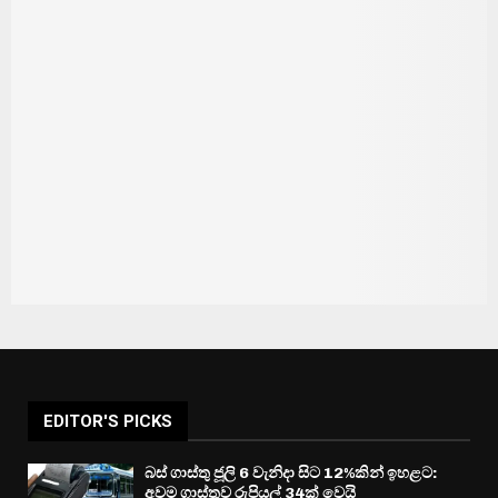
EDITOR'S PICKS
බස් ගාස්තු ජූලි 6 වැනිදා සිට 12%කින් ඉහළට:
අවම ගාස්තුව රුපියල් 34ක් වෙයි