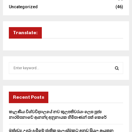
Uncategorized
(46)
Translate:
S
e
a
S
r
c
E
h
Recent Posts
f
A
o
කැලණිය විශ්වවිද්‍යාලයේ නව කුලපතිවරයා ලෙස පූජ්‍ය
r
R
නාරම්පනාවේ ආනන්ද අනුනායක හිමිපාණන් පත් කෙරේ
:
C
මත්ද්‍රව්‍ය උදුරා දැමීමේ ජාතික සැලැස්මකට අනුව සියලු ආයතන