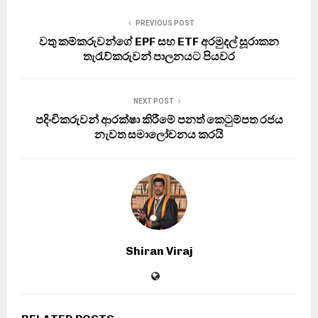
PREVIOUS POST
වතු කම්කරුවන්ගේ EPF සහ ETF අරමුදල් සූරාකන
තැරැව්කරුවන් පාලනයට පියවර
NEXT POST
පදිංචිකරුවන් ආරක්ෂා කිරීමේ පනත් කෙටුම්පත රජය
නැවත සමාලෝචනය කරයි
Shiran Viraj