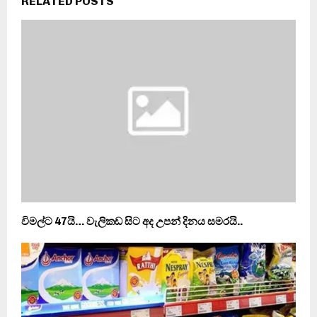
RELATED POSTS
විමල්ට 47යි… වැලිකඩ සිට අද උපන් දිනය සමරයි..