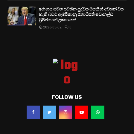
ඉරානය සමඟ පවතින යුද්ධය මසකින් අවසන් විය
හැකි බවට ඇමරිකානු ජනාධිපති ඩොනල්ඩ්
ට්‍රම්ප්ගෙන් ප්‍රකාශයක්
2026-03-02
0
FOLLOW US