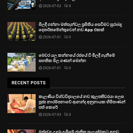
2026-07-02
0
මිලදී ගන්නා මත්පැන්වල ප්‍රමිතිය සෙවීමට සුරාබදු
දෙපාර්තමේන්තුවෙන් නව App එකක්
2026-07-01
0
මෙවර යල කන්නයේ රජයේ වී මිලදී ගැනීමේ
සහතික මිල ගණන් මෙන්න
2026-07-01
0
RECENT POSTS
කැලණිය විශ්වවිද්‍යාලයේ නව කුලපතිවරයා ලෙස
පූජ්‍ය නාරම්පනාවේ ආනන්ද අනුනායක හිමිපාණන්
පත් කෙරේ
2026-07-03
0
මත්ද්‍රව්‍ය උදුරා දැමීමේ ජාතික සැලැස්මකට අනුව