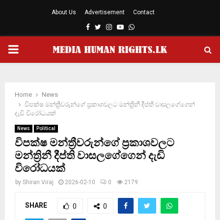
About Us
Advertisement
Contact
Facebook
Twitter
Instagram
Youtube
Whatsapp
PRIMARY
MENU
Home
News
විපක්ෂ මන්ත්‍රීවරුන්ගේ ප්‍රකාශවලට මන්ත්‍රිනී දීප්ති වාසලගේගෙන්
දැඩි විරෝධයක්
News
Political
විපක්ෂ මන්ත්‍රීවරුන්ගේ ප්‍රකාශවලට
මන්ත්‍රිනී දීප්ති වාසලගේගෙන් දැඩි
විරෝධයක්
by
Shiran Viraj
2026-02-10
0
2179
SHARE
0
0