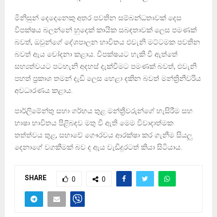
මිනිසුන් දෙදෙනෙකු අතර පවතින සම්බන්ධතාවක් දෙස
විපක්ෂය බලන්නේ හුදෙක් කායික සබඳතාවක් ලෙස පමණක්
බවත්, ඔවුන්ගේ දේශපාලන භාවිතය එවැනි මට්ටමක පවතින
බවත් ඇය චෝදනා කළාය. විපක්ෂයට හැකි වී ඇත්තේ
සභ්‍යත්වයට පටහැනි අදහස් දැක්වීමට පමණක් බවත්, එවැනි
පහත් ප්‍රකාශ තමන් දැඩි ලෙස හෙළා දකින බවත් මන්ත්‍රිනීවරිය
අවධාරණය කළාය.
පාර්ලිමේන්තු සභා ගර්භය තුළ මන්ත්‍රීවරුන්ගේ හැසිරීම සහ
භාෂා භාවිතය පිළිබඳව මතු වී ඇති මෙම විවාදාත්මක
තත්ත්වය තුළ, සභාවේ ගෞරවය ආරක්ෂා කර ගැනීම සියලු
දෙනාගේ වගකීමක් බව ද ඇය වැඩිදුරටත් කියා සිටියාය.
SHARE
0
0