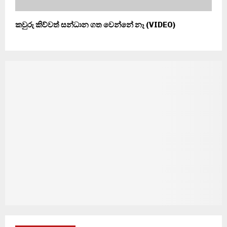
කවුරු කිව්වත් සන්ධාන ගත වෙන්නේ නෑ (VIDEO)