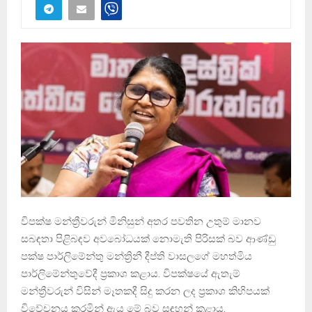
විපක්ෂ මන්ත්‍රීවරුන් මිනිසුන් අතර පවතින උතුම් මානව
සබඳතා පිළිබඳව අවබෝධයක් නොමැති පිරිසක් බව ආණ්ඩු
පක්ෂ පාර්ලිමේන්තු මන්ත්‍රිනී දීප්ති වාසලගේ මහත්මිය
පාර්ලිමේන්තුවේදී ප්‍රකාශ කළාය. විපක්ෂයේ ඇතැම්
මන්ත්‍රීවරුන් විසින් මෑතකදී සිදු කරන ලද ප්‍රකාශ කිහිපයක්
විවේචනය කරමින් ඇය මේ බව සඳහන් කළාය.