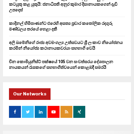
කටයුතු කළ යුතුයි: ජනාධිපති අනුර කුමාර දිසානායකගෙන් දැඩි
H
උපදෙස්
කාදිනල් හිමිපාණන්ට එරෙහි අසත්‍ය ප්‍රචාර කතෝලික රදගුරු
මණ්ඩලය තරයේ හෙළා දකී
අලි ඛමේනිගේ රාජ්‍ය අවමංගල්‍ය උත්සවයට ශ්‍රී ලංකාව නියෝජනය
කරමින් නියෝජ්‍ය කථානායකවරයා සහභාගි වෙයි
චීන කොමියුනිස්ට් පක්ෂයේ 105 වන සංවත්සරය දේශපාලන
නායකයන් රැසකගේ සහභාගිත්වයෙන් කොළඹදී සමරයි
Our Networks