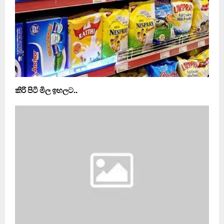
කිරි පිටි මිල ඉහලට..