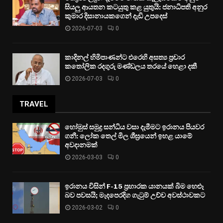
සියලු ආයතන කටයුතු කළ යුතුයි: ජනාධිපති අනුර
කුමාර දිසානායකගෙන් දැඩි උපදෙස්
2026-07-03
0
කාදිනල් හිමිපාණන්ට එරෙහි අසත්‍ය ප්‍රචාර
කතෝලික රදගුරු මණ්ඩලය තරයේ හෙළා දකී
2026-07-03
0
TRAVEL
හෝමුස් සමුද්‍ර සන්ධිය වසා දැමීමට ඉරානය පියවර
ගනී: ලෝක තෙල් මිල ශීඝ්‍රයෙන් ඉහළ යාමේ
අවදානමක්
2026-03-03
0
ඉරානය විසින් F-15 ප්‍රහාරක යානයක් බිම හෙළූ
බව පවසයි; මැදපෙරදිග ගැටුම් උච්ච අවස්ථාවකට
2026-03-02
0