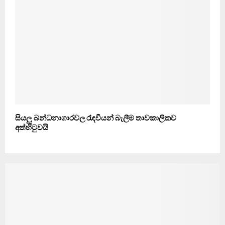
සියලු බන්ධනාගාරවල රැඳවියන් බැලීම තාවකාලිකව
අත්හිටුවයි