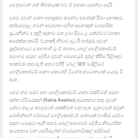
වෙනුවෙන් ගත් තීරණයක් බව ඒ මහතා පෙන්වා දෙයි.
මෙම ගුවන් යානා පහසුකම තමන්ට පමණක් සීමා නොකර,
කාර්යබහුල ගමන් අවශ්‍යතා සහිත අනෙකුත් ව්‍යාපාරික
ප්‍රධානීන්ට ද කුලී පදනම මත ලබා දීමට ලංකේශ්වර මහතා
අපේක්ෂා කරයි. මෑතකදී නිමාව දුටු සිංගප්පූරු ගුවන්
ප්‍රදර්ශනයට ද සහභාගී වූ ඒ මහතා, බෙල් හෙලිකොප්ටර්
සමාගම සමඟ දේශීය ගුවන් මෙහෙයුම් පුළුල් කිරීම පිළිබඳව
සාකච්ඡා කර ඇති අතර එහිදී ‘බෙල් 505’ මාදිලියේ
හෙලිකොප්ටර් යානා කෙරෙහි විශේෂ අවධානයක් යොමු වී
ඇත.
මෙම නව ජෙට් සහ හෙලිකොප්ටර් යානා එක්වීමත් සමඟ
රත්න ඒවියේෂන් (Ratna Aviation) ආයතනය සතු ගුවන්
සේවා ජාලය තවදුරටත් ශක්තිමත් වනු ඇත. දැනටමත් ඔවුන්
රොබින්සන් වර්ගයේ හෙලිකොප්ටර් යානයක් වාණිජ සේවා
සඳහා යොදවා ඇති අතර, බෙල් සමාගමේ දේශීය නියෝජිත
ආයතනය වන සෙයිලෝන් ඒරොනොටිකල් සර්විසස්