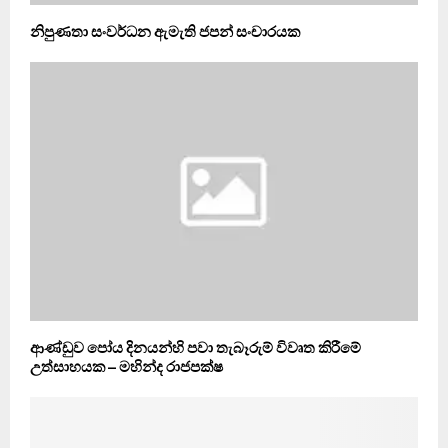
නිපුණතා සංවර්ධන ඇමැති ජපන් සංචාරයක
ආණ්ඩුව පෝය දිනයන්හි පවා තැබෑරුම් විවෘත කිරීමේ
උත්සාහයක – මහින්ද රාජපක්ෂ