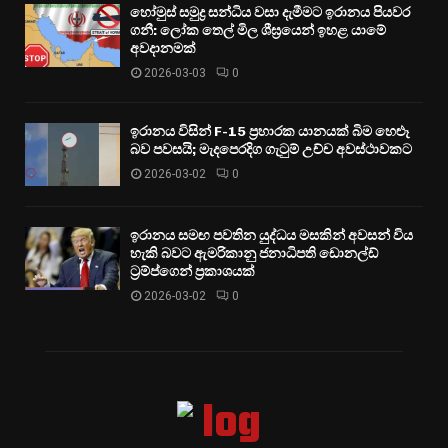
හෝමුස් සමුද්‍ර සන්ධිය වසා දැමීමට ඉරානය පියවර
ගනී: ලෝක තෙල් මිල ශීඝ්‍රයෙන් ඉහළ යාමේ
අවදානමක්
2026-03-03
0
ඉරානය විසින් F-15 ප්‍රහාරක යානයක් බිම හෙළූ
බව පවසයි; මැදපෙරදිග ගැටුම් උච්ච අවස්ථාවකට
2026-03-02
0
ඉරානය සමඟ පවතින යුද්ධය මසකින් අවසන් විය
හැකි බවට ඇමරිකානු ජනාධිපති ඩොනල්ඩ්
ට්‍රම්ප්ගෙන් ප්‍රකාශයක්
2026-03-02
0