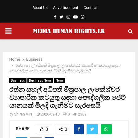
About Us
Advertisement
Contact
Facebook
Twitter
Instagram
Youtube
Whatsapp
PRIMARY
MENU
Home
Business
රත්න සහල් අධිපති මිත්‍රපාල ලංකේශ්වර ව්‍යාපාරික කටයුතු සඳහා
පෞද්ගලික ජෙට් යානයක් මිලදී ගැනීමට සැරසෙයි
Business
Business News
News
රත්න සහල් අධිපති මිත්‍රපාල ලංකේශ්වර
ව්‍යාපාරික කටයුතු සඳහා පෞද්ගලික ජෙට්
යානයක් මිලදී ගැනීමට සැරසෙයි
by
Shiran Viraj
2026-02-13
0
2362
SHARE
0
0