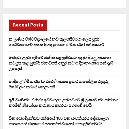
a
S
r
c
E
h
Recent Posts
f
A
o
කැලණිය විශ්වවිද්‍යාලයේ නව කුලපතිවරයා ලෙස පූජ්‍ය
r
R
නාරම්පනාවේ ආනන්ද අනුනායක හිමිපාණන් පත් කෙරේ
:
C
මත්ද්‍රව්‍ය උදුරා දැමීමේ ජාතික සැලැස්මකට අනුව සියලු ආයතන
කටයුතු කළ යුතුයි: ජනාධිපති අනුර කුමාර දිසානායකගෙන් දැඩි
H
උපදෙස්
කාදිනල් හිමිපාණන්ට එරෙහි අසත්‍ය ප්‍රචාර කතෝලික රදගුරු
මණ්ඩලය තරයේ හෙළා දකී
අලි ඛමේනිගේ රාජ්‍ය අවමංගල්‍ය උත්සවයට ශ්‍රී ලංකාව නියෝජනය
කරමින් නියෝජ්‍ය කථානායකවරයා සහභාගි වෙයි
චීන කොමියුනිස්ට් පක්ෂයේ 105 වන සංවත්සරය දේශපාලන
නායකයන් රැසකගේ සහභාගිත්වයෙන් කොළඹදී සමරයි