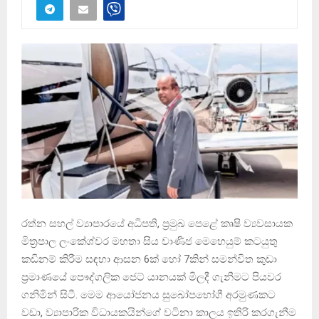
රත්න සහල් ව්‍යාපාරයේ අධිපති, ප්‍රමුඛ පෙළේ කෘෂි ව්‍යවසායක
මිත්‍රපාල ලංකේශ්වර මහතා සිය වාණිජ මෙහෙයුම් කටයුතු
කඩිනම් කිරීම සඳහා ආසන 6ක් හෝ 7කින් සමන්විත කුඩා
ප්‍රමාණයේ පෞද්ගලික ජෙට් යානයක් මිලදී ගැනීමට පියවර
ගනිමින් සිටී. මෙම ආයෝජනය සුඛෝපභෝගී අරමුණකට
වඩා, ව්‍යාපාරික විධායකයින්ගේ වටිනා කාලය ඉතිරි කරගැනීම