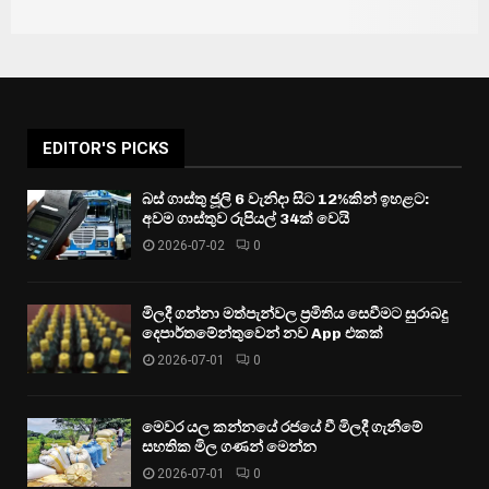
EDITOR'S PICKS
බස් ගාස්තු ජූලි 6 වැනිදා සිට 12%කින් ඉහළට:
අවම ගාස්තුව රුපියල් 34ක් වෙයි
2026-07-02
0
මිලදී ගන්නා මත්පැන්වල ප්‍රමිතිය සෙවීමට සුරාබදු
දෙපාර්තමේන්තුවෙන් නව App එකක්
2026-07-01
0
මෙවර යල කන්නයේ රජයේ වී මිලදී ගැනීමේ
සහතික මිල ගණන් මෙන්න
2026-07-01
0