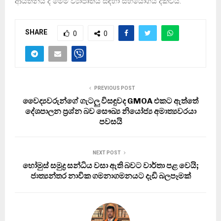
ආයතනය ද මෙම ව්‍යාපෘතිය සඳහා සහයෝගය දක්වයි.
SHARE
0
0
PREVIOUS POST
වෛද්‍යවරුන්ගේ ගැටලු විසඳුවද GMOA එකට ඇත්තේ
දේශපාලන ප්‍රශ්න බව සෞඛ්‍ය නියෝජ්‍ය අමාත්‍යවරයා
පවසයි
NEXT POST
හෝමුස් සමුද්‍ර සන්ධිය වසා ඇති බවට වාර්තා පළ වෙයි;
ජාත්‍යන්තර නාවික ගමනාගමනයට දැඩි බලපෑමක්