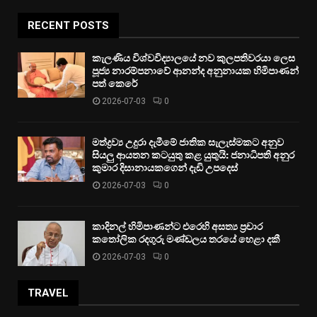
RECENT POSTS
කැලණිය විශ්වවිද්‍යාලයේ නව කුලපතිවරයා ලෙස
පූජ්‍ය නාරම්පනාවේ ආනන්ද අනුනායක හිමිපාණන්
පත් කෙරේ
2026-07-03
0
මත්ද්‍රව්‍ය උදුරා දැමීමේ ජාතික සැලැස්මකට අනුව
සියලු ආයතන කටයුතු කළ යුතුයි: ජනාධිපති අනුර
කුමාර දිසානායකගෙන් දැඩි උපදෙස්
2026-07-03
0
කාදිනල් හිමිපාණන්ට එරෙහි අසත්‍ය ප්‍රචාර
කතෝලික රදගුරු මණ්ඩලය තරයේ හෙළා දකී
2026-07-03
0
TRAVEL