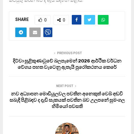
කටයුතු කරන බව ද ඇය සඳහන් කළාය.
SHARE
0
0
PREVIOUS POST
දිට්වා සුළිකුණාටුවේ බලපෑමෙන් 2026 ආර්ථික වර්ධන
වේගය පහත වැටෙනු ඇතැයි පුරෝකථනය කෙරේ
NEXT POST
නව අධ්‍යාපන මොඩියුලවල පවතින අනෙකුත් වෙබ් අඩවි
සබැඳි පිළිබඳව ද දැඩි සැකයක් පවතින බව උලපනේ සුමංගල
හිමියෝ පවසති