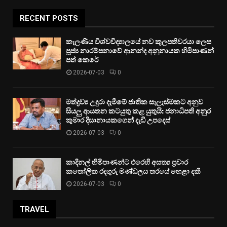
RECENT POSTS
කැලණිය විශ්වවිද්‍යාලයේ නව කුලපතිවරයා ලෙස
පූජ්‍ය නාරම්පනාවේ ආනන්ද අනුනායක හිමිපාණන්
පත් කෙරේ
2026-07-03
0
මත්ද්‍රව්‍ය උදුරා දැමීමේ ජාතික සැලැස්මකට අනුව
සියලු ආයතන කටයුතු කළ යුතුයි: ජනාධිපති අනුර
කුමාර දිසානායකගෙන් දැඩි උපදෙස්
2026-07-03
0
කාදිනල් හිමිපාණන්ට එරෙහි අසත්‍ය ප්‍රචාර
කතෝලික රදගුරු මණ්ඩලය තරයේ හෙළා දකී
2026-07-03
0
TRAVEL