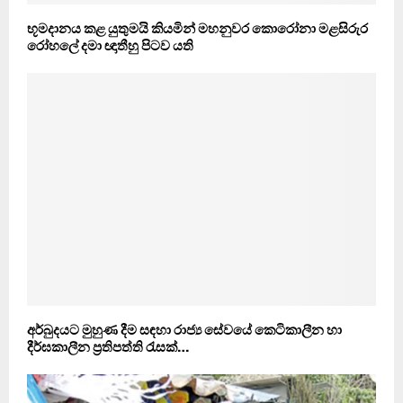
භූමදානය කළ යුතුමයි කියමින් මහනුවර කොරෝනා මළසිරුර
රෝහලේ දමා ඥාතීහු පිටව යති
අර්බුදයට මුහුණ දීම සඳහා රාජ්‍ය සේවයේ කෙටිකාලීන හා
දීර්ඝකාලීන ප්‍රතිපත්ති රැසක්…