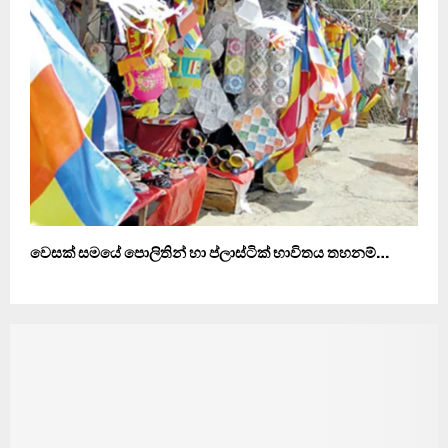
වෙසක් සමයේ පොලිතින් හා ප්ලාස්ටික් භාවිතය තහනම්…