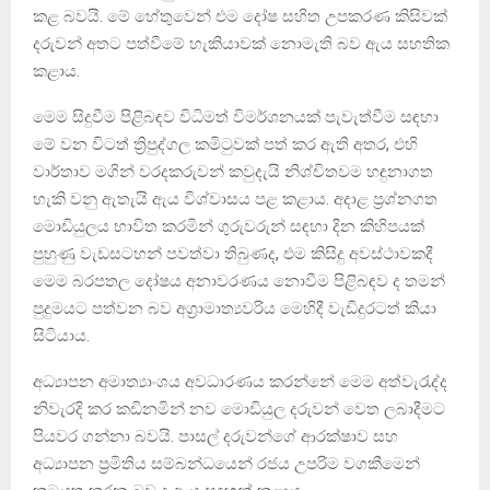
කළ බවයි. මේ හේතුවෙන් එම දෝෂ සහිත උපකරණ කිසිවක්
දරුවන් අතට පත්වීමේ හැකියාවක් නොමැති බව ඇය සහතික
කළාය.
මෙම සිදුවීම පිළිබඳව විධිමත් විමර්ශනයක් පැවැත්වීම සඳහා
මේ වන විටත් ත්‍රිපුද්ගල කමිටුවක් පත් කර ඇති අතර, එහි
වාර්තාව මගින් වරදකරුවන් කවුදැයි නිශ්චිතවම හඳුනාගත
හැකි වනු ඇතැයි ඇය විශ්වාසය පළ කළාය. අදාළ ප්‍රශ්නගත
මොඩියුලය භාවිත කරමින් ගුරුවරුන් සඳහා දින කිහිපයක්
පුහුණු වැඩසටහන් පවත්වා තිබුණද, එම කිසිදු අවස්ථාවකදී
මෙම බරපතල දෝෂය අනාවරණය නොවීම පිළිබඳව ද තමන්
පුදුමයට පත්වන බව අග්‍රාමාත්‍යවරිය මෙහිදී වැඩිදුරටත් කියා
සිටියාය.
අධ්‍යාපන අමාත්‍යාංශය අවධාරණය කරන්නේ මෙම අත්වැරැද්ද
නිවැරදි කර කඩිනමින් නව මොඩියුල දරුවන් වෙත ලබාදීමට
පියවර ගන්නා බවයි. පාසල් දරුවන්ගේ ආරක්ෂාව සහ
අධ්‍යාපන ප්‍රමිතිය සම්බන්ධයෙන් රජය උපරිම වගකීමෙන්