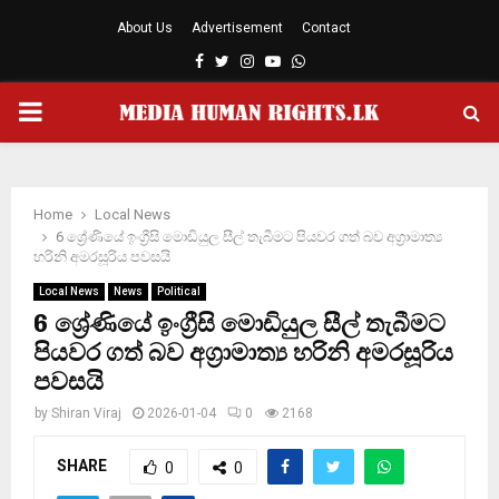
About Us
Advertisement
Contact
Facebook
Twitter
Instagram
Youtube
Whatsapp
PRIMARY
MENU
Home
Local News
6 ශ්‍රේණියේ ඉංග්‍රීසි මොඩියුල සීල් තැබීමට පියවර ගත් බව අග්‍රාමාත්‍ය
හරිනි අමරසූරිය පවසයි
Local News
News
Political
6 ශ්‍රේණියේ ඉංග්‍රීසි මොඩියුල සීල් තැබීමට
පියවර ගත් බව අග්‍රාමාත්‍ය හරිනි අමරසූරිය
පවසයි
by
Shiran Viraj
2026-01-04
0
2168
SHARE
0
0