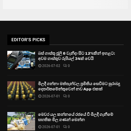
EDITOR'S PICKS
බස් ගාස්තු ජූලි 6 වැනිදා සිට 12%කින් ඉහළට:
අවම ගාස්තුව රුපියල් 34ක් වෙයි
2026-07-02
0
මිලදී ගන්නා මත්පැන්වල ප්‍රමිතිය සෙවීමට සුරාබදු
දෙපාර්තමේන්තුවෙන් නව App එකක්
2026-07-01
0
මෙවර යල කන්නයේ රජයේ වී මිලදී ගැනීමේ
සහතික මිල ගණන් මෙන්න
2026-07-01
0