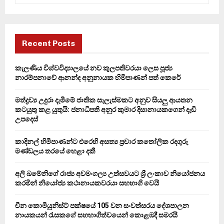
a
S
r
c
E
h
Recent Posts
f
A
o
කැලණිය විශ්වවිද්‍යාලයේ නව කුලපතිවරයා ලෙස පූජ්‍ය
r
R
නාරම්පනාවේ ආනන්ද අනුනායක හිමිපාණන් පත් කෙරේ
:
C
මත්ද්‍රව්‍ය උදුරා දැමීමේ ජාතික සැලැස්මකට අනුව සියලු ආයතන
කටයුතු කළ යුතුයි: ජනාධිපති අනුර කුමාර දිසානායකගෙන් දැඩි
H
උපදෙස්
කාදිනල් හිමිපාණන්ට එරෙහි අසත්‍ය ප්‍රචාර කතෝලික රදගුරු
මණ්ඩලය තරයේ හෙළා දකී
අලි ඛමේනිගේ රාජ්‍ය අවමංගල්‍ය උත්සවයට ශ්‍රී ලංකාව නියෝජනය
කරමින් නියෝජ්‍ය කථානායකවරයා සහභාගි වෙයි
චීන කොමියුනිස්ට් පක්ෂයේ 105 වන සංවත්සරය දේශපාලන
නායකයන් රැසකගේ සහභාගිත්වයෙන් කොළඹදී සමරයි