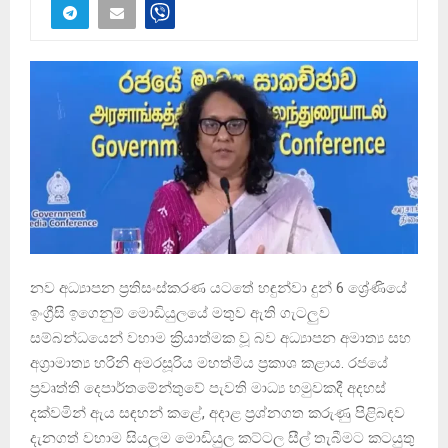
නව අධ්‍යාපන ප්‍රතිසංස්කරණ යටතේ හඳුන්වා දුන් 6 ශ්‍රේණියේ
ඉංග්‍රීසි ඉගෙනුම් මොඩියුලයේ මතුව ඇති ගැටලුව
සම්බන්ධයෙන් වහාම ක්‍රියාත්මක වූ බව අධ්‍යාපන අමාත්‍ය සහ
අග්‍රාමාත්‍ය හරිනි අමරසූරිය මහත්මිය ප්‍රකාශ කළාය. රජයේ
ප්‍රවෘත්ති දෙපාර්තමේන්තුවේ පැවති මාධ්‍ය හමුවකදී අදහස්
දක්වමින් ඇය සඳහන් කළේ, අදාළ ප්‍රශ්නගත කරුණු පිළිබඳව
දැනගත් වහාම සියලුම මොඩියුල කට්ටල සීල් තැබීමට කටයුතු