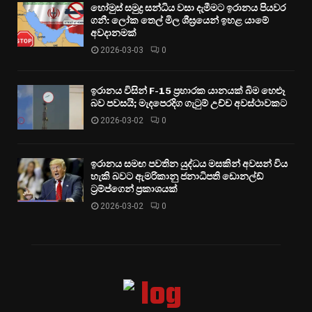
හෝමුස් සමුද්‍ර සන්ධිය වසා දැමීමට ඉරානය පියවර
ගනී: ලෝක තෙල් මිල ශීඝ්‍රයෙන් ඉහළ යාමේ
අවදානමක්
2026-03-03
0
ඉරානය විසින් F-15 ප්‍රහාරක යානයක් බිම හෙළූ
බව පවසයි; මැදපෙරදිග ගැටුම් උච්ච අවස්ථාවකට
2026-03-02
0
ඉරානය සමඟ පවතින යුද්ධය මසකින් අවසන් විය
හැකි බවට ඇමරිකානු ජනාධිපති ඩොනල්ඩ්
ට්‍රම්ප්ගෙන් ප්‍රකාශයක්
2026-03-02
0