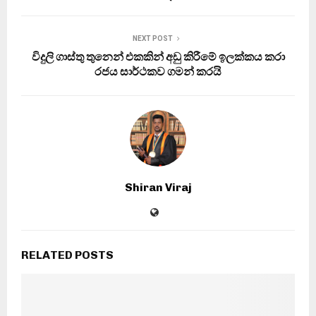
NEXT POST
විදුලි ගාස්තු තුනෙන් එකකින් අඩු කිරීමේ ඉලක්කය කරා
රජය සාර්ථකව ගමන් කරයි
Shiran Viraj
RELATED POSTS