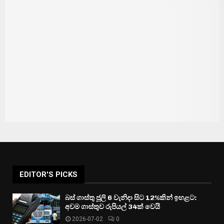
EDITOR'S PICKS
බස් ගාස්තු ජූලි 6 වැනිදා සිට 12%කින් ඉහළට:
අවම ගාස්තුව රුපියල් 34ක් වෙයි
2026-07-02
0