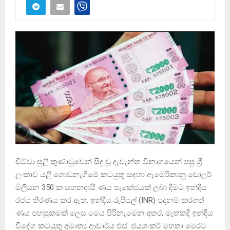
ඩිට්වා සුළි කුණාටුවෙන් සිදු වූ දැවැන්ත විනාශයෙන් පසු ශ්‍රී
ලංකාව යළි ගොඩනැගීමේ කටයුතු සඳහා ඇමෙරිකානු ඩොලර්
මිලියන 350 ක සහනදායී ණය පැකේජයක් ලබා දීමට ඉන්දීය
රජය තීරණය කර ඇත. ඉන්දීය රුපියල් (INR) පදනම් කරගත්
ණය පහසුකමක් ලෙස මෙය පිරිනැමෙන අතර, මෑතකදී ඉන්දීය
විදේශ කටයුතු අමාත්‍ය ආචාර්ය එස්. ජයශංකර් මහතා මෙරට