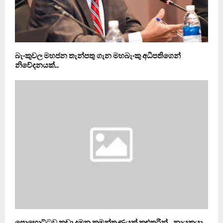
බැංකුවල මහජන තැන්පතු ගැන මහබැංකු අධිපතිගෙන්
නිවේදනයක්..
පොහොට්ටුව කඩා දමන කුමන්ත‍්‍රණයක් කළුතරින්.. නායකයා