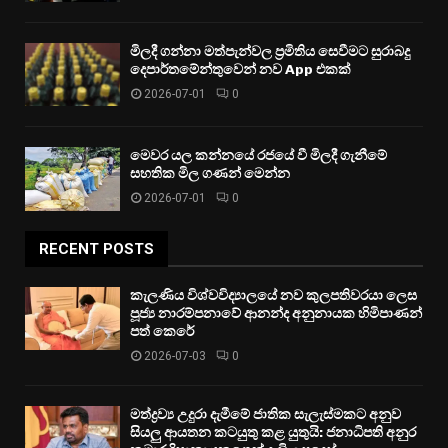
මිලදී ගන්නා මත්පැන්වල ප්‍රමිතිය සෙවීමට සුරාබදු
දෙපාර්තමේන්තුවෙන් නව App එකක්
2026-07-01
0
මෙවර යල කන්නයේ රජයේ වී මිලදී ගැනීමේ
සහතික මිල ගණන් මෙන්න
2026-07-01
0
RECENT POSTS
කැලණිය විශ්වවිද්‍යාලයේ නව කුලපතිවරයා ලෙස
පූජ්‍ය නාරම්පනාවේ ආනන්ද අනුනායක හිමිපාණන්
පත් කෙරේ
2026-07-03
0
මත්ද්‍රව්‍ය උදුරා දැමීමේ ජාතික සැලැස්මකට අනුව
සියලු ආයතන කටයුතු කළ යුතුයි: ජනාධිපති අනුර