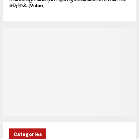
වෙල්ගම..[Video]
Categories