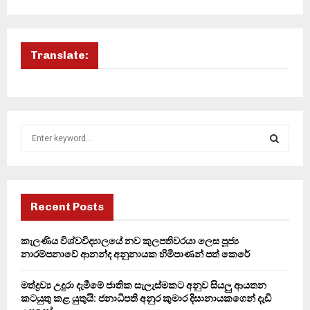
Translate:
S
e
a
S
r
c
E
h
Recent Posts
f
A
o
කැලණිය විශ්වවිද්‍යාලයේ නව කුලපතිවරයා ලෙස පූජ්‍ය
r
R
නාරම්පනාවේ ආනන්ද අනුනායක හිමිපාණන් පත් කෙරේ
:
C
මත්ද්‍රව්‍ය උදුරා දැමීමේ ජාතික සැලැස්මකට අනුව සියලු ආයතන
කටයුතු කළ යුතුයි: ජනාධිපති අනුර කුමාර දිසානායකගෙන් දැඩි
H