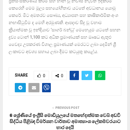
ප්‍රතිසංස්කරණය කිරීම සහ හානි වූ නිවාස නැවත ඉදිකිරීම
කෙරෙහි මෙම මූල්‍ය සහයෝගීතාව යටතේ අවධානය යොමු
කෙරේ. මීට අමතරව සෞඛ්‍ය, අධ්‍යාපන සහ කෘෂිකාර්මික අංශ
නඟාසිටුවීම ද මෙහි අරමුණකි. ආපදාව සිදු වූ වහාම
ක්‍රියාත්මක වූ ඉන්දියාව ‘සාගර් බන්ධු’ මෙහෙයුම යටතේ සහන
ද්‍රව්‍ය ටොන් 1,100 කට අධික ප්‍රමාණයක් සහ ඖෂධ ඇතුළු
වෛද්‍ය උපකරණ විශාල ප්‍රමාණයක් මෙරටට ලබා දෙමින් ශ්‍රී
ලංකාවට අවශ්‍ය සහාය ලබා දීමට කටයුතු කළේය.
SHARE
0
0
PREVIOUS POST
6 ශ්‍රේණියේ ඉංග්‍රීසි මොඩියුලයේ මතභේදාත්මක වෙබ් අඩවි
සිද්ධිය පිළිබඳ විමර්ශන වාර්තාව අමාත්‍යාංශ ලේකම්වරයාට
භාර දෙයි