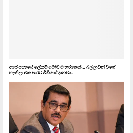
අපේ පක්‍ෂයේ ලේකම් මෝඩ මී හරකෙක්… බිල්ලාඩන් වගේ
හැංගිලා එක පාරට වීඩියෝ දානවා..