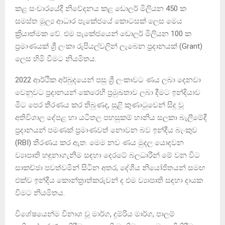
කළ සංචාරයේදී නිවේදනය කළ ඩොලර් මිලියන 450 ක
සමස්ත මූල්‍ය ආධාර පැකේජයේ කොටසක් ලෙස මෙය
ක්‍රියාත්මක වේ. එම පැකේජයෙන් ඩොලර් මිලියන 100 ක
ප්‍රමාණයක් ශ්‍රී ලංකා රුපියල්වලින් ලැබෙන ප්‍රදානයක් (Grant)
ලෙස හිමි වීමට නියමිතය.
2022 ආර්ථික අර්බුදයෙන් පසු ශ්‍රී ලංකාවට ණය ලබා දෙනවා
වෙනුවට ප්‍රදානයන් කෙරෙහි ප්‍රමුඛතාව ලබා දීමට ඉන්දියාව
මීට පෙර තීරණය කර තිබුණද, සුළි කුණාටුවෙන් සිදු වූ
අතිවිශාල දේපළ හා යටිතල පහසුකම් හානිය සලකා බැලීමේදී
ප්‍රදානයන් පමණක් ප්‍රමාණවත් නොවන බව ඉන්දීය බැංකුව
(RBI) තීරණය කර ඇත. මෙම නව ණය මුදල යොදවන
ව්‍යාපෘති හඳුනාගැනීම සඳහා දෙරටේ බලධාරීන් මේ වන විට
සාකච්ඡා පවත්වමින් සිටින අතර, දේශීය නියෝජිතයන් සමඟ
එක්ව ඉන්දීය කොන්ත්‍රාත්කරුවන් ද එම ව්‍යාපෘති සඳහා දායක
වීමට නියමිතය.
විශේෂයෙන්ම විනාශ වූ මාර්ග, දුම්රිය මාර්ග, පාලම්