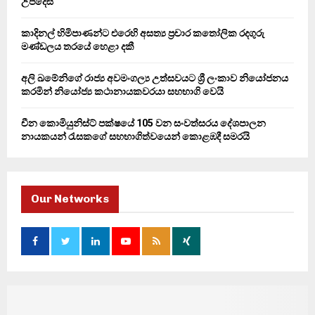
උපදෙස්
කාදිනල් හිමිපාණන්ට එරෙහි අසත්‍ය ප්‍රචාර කතෝලික රදගුරු
මණ්ඩලය තරයේ හෙළා දකී
අලි ඛමේනිගේ රාජ්‍ය අවමංගල්‍ය උත්සවයට ශ්‍රී ලංකාව නියෝජනය
කරමින් නියෝජ්‍ය කථානායකවරයා සහභාගි වෙයි
චීන කොමියුනිස්ට් පක්ෂයේ 105 වන සංවත්සරය දේශපාලන
නායකයන් රැසකගේ සහභාගිත්වයෙන් කොළඹදී සමරයි
Our Networks