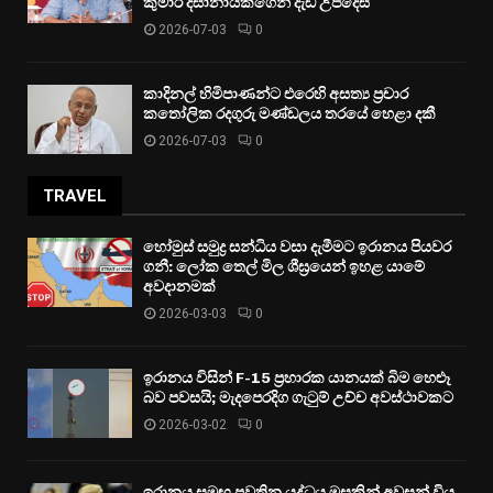
කුමාර දිසානායකගෙන් දැඩි උපදෙස්
2026-07-03
0
කාදිනල් හිමිපාණන්ට එරෙහි අසත්‍ය ප්‍රචාර
කතෝලික රදගුරු මණ්ඩලය තරයේ හෙළා දකී
2026-07-03
0
TRAVEL
හෝමුස් සමුද්‍ර සන්ධිය වසා දැමීමට ඉරානය පියවර
ගනී: ලෝක තෙල් මිල ශීඝ්‍රයෙන් ඉහළ යාමේ
අවදානමක්
2026-03-03
0
ඉරානය විසින් F-15 ප්‍රහාරක යානයක් බිම හෙළූ
බව පවසයි; මැදපෙරදිග ගැටුම් උච්ච අවස්ථාවකට
2026-03-02
0
ඉරානය සමඟ පවතින යුද්ධය මසකින් අවසන් විය