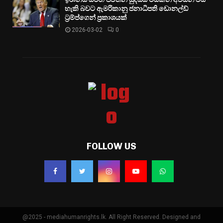
හැකි බවට ඇමරිකානු ජනාධිපති ඩොනල්ඩ්
ට්‍රම්ප්ගෙන් ප්‍රකාශයක්
2026-03-02
0
FOLLOW US
@2025 - mediahumanrights.lk. All Right Reserved. Designed and