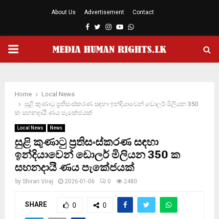
About Us
Advertisement
Contact
Facebook
Twitter
Instagram
Youtube
Whatsapp
PRIMARY
MENU
Home
Local News
සුළි කුණාටු ප්‍රතිසංස්කරණ සඳහා ඉන්දියාවෙන් ඩොලර් මිලියන 350
ක සහනදායී ණය පැකේජයක්
Local News
News
සුළි කුණාටු ප්‍රතිසංස්කරණ සඳහා
ඉන්දියාවෙන් ඩොලර් මිලියන 350 ක
සහනදායී ණය පැකේජයක්
by
Shiran Viraj
2026-01-06
0
2480
SHARE
0
0