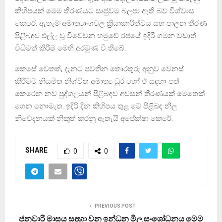
කිහිපයක් මෙම තීරණයට සෘජුවම බලපා ඇති බව විශ්වාස
කෙරේ. ඇතැම් අමාත්‍යාංශවල ක්‍රියාකාරිත්වය සහ පාලන තීරණ
පිළිබඳව එල්ල වූ විවේචන හමුවේ රජයේ ඉදිරි ගමන වඩාත්
විධිමත් කිරීම මෙහි අරමුණ වී තිබේ.
කෙසේ වෙතත්, දැනට පවතින තොරතුරු අනුව වෙනස්
කිරීමට නියමිත නිශ්චිත අමාත්‍ය ධුර හෝ ඒ සඳහා පත්
කෙරෙන නව පුද්ගලයන් පිළිබඳව අවසන් තීරණයක් මෙතෙක්
ගෙන නොමැත. ඉදිරි දින කිහිපය තුළ මේ පිළිබඳ නිල
නිවේදනයක් නිකුත් කරනු ඇතැයි අපේක්ෂා කෙරේ.
SHARE
0
0
PREVIOUS POST
ජනවාරි මාසය සඳහා වන ඉන්ධන මිල සංශෝධනය මෙම