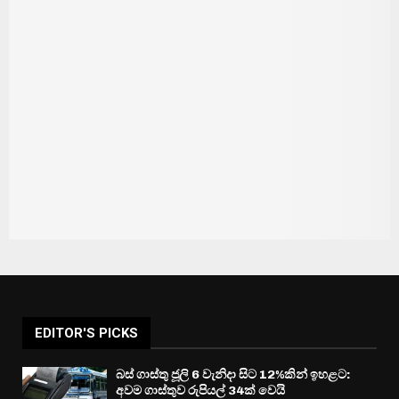
EDITOR'S PICKS
බස් ගාස්තු ජූලි 6 වැනිදා සිට 12%කින් ඉහළට:
අවම ගාස්තුව රුපියල් 34ක් වෙයි