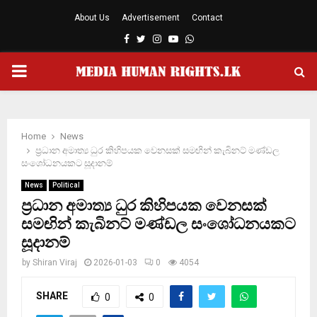
About Us
Advertisement
Contact
Facebook
Twitter
Instagram
Youtube
Whatsapp
PRIMARY
MENU
Home
News
ප්‍රධාන අමාත්‍ය ධුර කිහිපයක වෙනසක් සමඟින් කැබිනට් මණ්ඩල
සංශෝධනයකට සූදානම්
News
Political
ප්‍රධාන අමාත්‍ය ධුර කිහිපයක වෙනසක්
සමඟින් කැබිනට් මණ්ඩල සංශෝධනයකට
සූදානම්
by
Shiran Viraj
2026-01-03
0
4054
SHARE
0
0