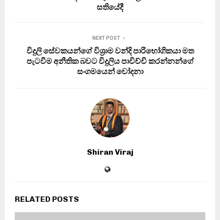
සතියේදී
NEXT POST
විදුලි සේවකයන්ගේ විශ්‍රාම වන්දි පාරිභෝගිකයා මත
පැටවීම අනීතික බවට විදුලිය පාවිච්චි කරන්නන්ගේ
සංගමයෙන් චෝදනා
Shiran Viraj
RELATED POSTS