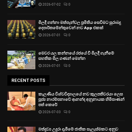
2026-07-02
0
මිලදී ගන්නා මත්පැන්වල ප්‍රමිතිය සෙවීමට සුරාබදු
දෙපාර්තමේන්තුවෙන් නව App එකක්
2026-07-01
0
මෙවර යල කන්නයේ රජයේ වී මිලදී ගැනීමේ
සහතික මිල ගණන් මෙන්න
2026-07-01
0
RECENT POSTS
කැලණිය විශ්වවිද්‍යාලයේ නව කුලපතිවරයා ලෙස
පූජ්‍ය නාරම්පනාවේ ආනන්ද අනුනායක හිමිපාණන්
පත් කෙරේ
2026-07-03
0
මත්ද්‍රව්‍ය උදුරා දැමීමේ ජාතික සැලැස්මකට අනුව