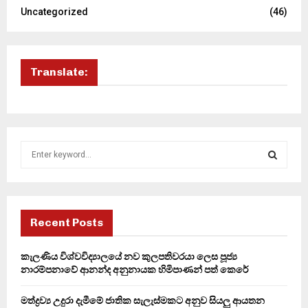
Uncategorized
(46)
Translate:
S
e
a
S
r
c
E
h
Recent Posts
f
A
o
කැලණිය විශ්වවිද්‍යාලයේ නව කුලපතිවරයා ලෙස පූජ්‍ය
r
R
නාරම්පනාවේ ආනන්ද අනුනායක හිමිපාණන් පත් කෙරේ
:
C
මත්ද්‍රව්‍ය උදුරා දැමීමේ ජාතික සැලැස්මකට අනුව සියලු ආයතන