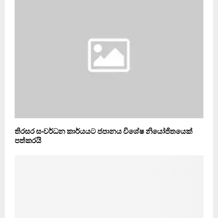
තිරසර සංවර්ධන කාර්යයට ජපානය විශේෂ නියෝජිතයෙක්
පත්කරයි