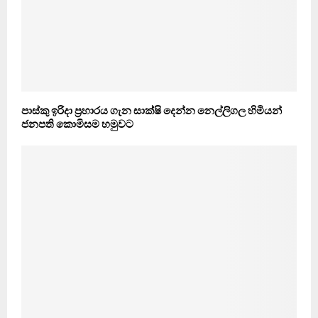
පාස්කු ඉරිදා ප්‍රහාරය ගැන සාක්ෂි දෙන්න නෙල්ලිගල හිමියන්
ජනපති කොමිසම හමුවට