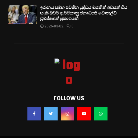
ඉරානය සමඟ පවතින යුද්ධය මසකින් අවසන් විය
හැකි බවට ඇමරිකානු ජනාධිපති ඩොනල්ඩ්
ට්‍රම්ප්ගෙන් ප්‍රකාශයක්
2026-03-02
0
FOLLOW US