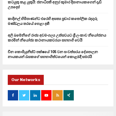
කටයුතු කළ යුතුයි: ජනාධිපති අනුර කුමාර දිසානායකගෙන් දැඩි
H
උපදෙස්
කාදිනල් හිමිපාණන්ට එරෙහි අසත්‍ය ප්‍රචාර කතෝලික රදගුරු
මණ්ඩලය තරයේ හෙළා දකී
අලි ඛමේනිගේ රාජ්‍ය අවමංගල්‍ය උත්සවයට ශ්‍රී ලංකාව නියෝජනය
කරමින් නියෝජ්‍ය කථානායකවරයා සහභාගි වෙයි
චීන කොමියුනිස්ට් පක්ෂයේ 105 වන සංවත්සරය දේශපාලන
නායකයන් රැසකගේ සහභාගිත්වයෙන් කොළඹදී සමරයි
Our Networks