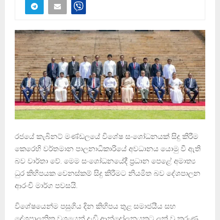
රජයේ කැබිනට් මණ්ඩලයේ විශේෂ සංශෝධනයක් සිදු කිරීම
කෙරෙහි වර්තමාන පාලනාධිකාරියේ අවධානය යොමු වී ඇති
බව වාර්තා වේ. මෙම සංශෝධනයේදී ප්‍රධාන පෙළේ අමාත්‍ය
ධුර කිහිපයක වෙනස්කම් සිදු කිරීමට නියමිත බව දේශපාලන
ආරංචි මාර්ග පවසයි.
විශේෂයෙන්ම පසුගිය දින කිහිපය තුළ සමාජයීය සහ
දේශපාලනික වශයෙන් දැඩි ආන්දෝලනයකට ලක් වූ කරුණු