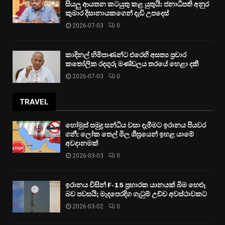
සියලු ආයතන කටයුතු කළ යුතුයි: ජනාධිපති අනුර
කුමාර දිසානායකගෙන් දැඩි උපදෙස්
2026-07-03
0
කාදිනල් හිමිපාණන්ට එරෙහි අසත්‍ය ප්‍රචාර
කතෝලික රදගුරු මණ්ඩලය තරයේ හෙළා දකී
2026-07-03
0
TRAVEL
හෝමුස් සමුද්‍ර සන්ධිය වසා දැමීමට ඉරානය පියවර
ගනී: ලෝක තෙල් මිල ශීඝ්‍රයෙන් ඉහළ යාමේ
අවදානමක්
2026-03-03
0
ඉරානය විසින් F-15 ප්‍රහාරක යානයක් බිම හෙළූ
බව පවසයි; මැදපෙරදිග ගැටුම් උච්ච අවස්ථාවකට
2026-03-02
0