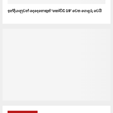
ඉන්දියානුවන් දෙදෙනෙකුත් ‘කෝවිඩ් 19’ වෙත ගොදුරු වෙයි