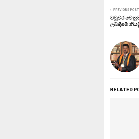
PREVIOUS POST
වවුචර වෙනුව
ලබාදීමේ නියම
RELATED P