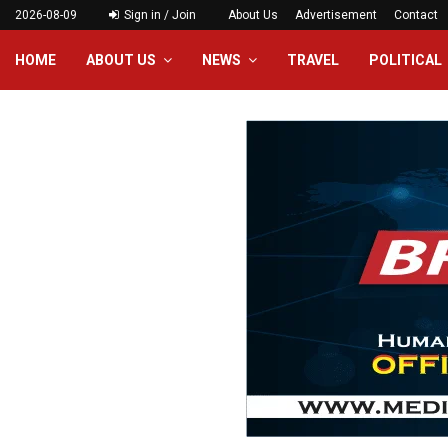
2026-08-09
Sign in / Join
About Us
Advertisement
Contact
HOME
ABOUT US
NEWS
TRAVEL
POLITICAL