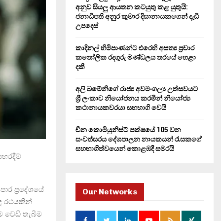
H
අනුව සියලු ආයතන කටයුතු කළ යුතුයි:
ජනාධිපති අනුර කුමාර දිසානායකගෙන් දැඩි
උපදෙස්
කාදිනල් හිමිපාණන්ට එරෙහි අසත්‍ය ප්‍රචාර
කතෝලික රදගුරු මණ්ඩලය තරයේ හෙළා
දකී
අලි ඛමේනිගේ රාජ්‍ය අවමංගල්‍ය උත්සවයට
ශ්‍රී ලංකාව නියෝජනය කරමින් නියෝජ්‍ය
කථානායකවරයා සහභාගි වෙයි
චීන කොමියුනිස්ට් පක්ෂයේ 105 වන
සංවත්සරය දේශපාලන නායකයන් රැසකගේ
සහභාගිත්වයෙන් කොළඹදී සමරයි
පහරදීම්
ර ප්‍රදේශයේ
Our Networks
ෝද රථයකින්
ෙම වෙඩි තැබීම