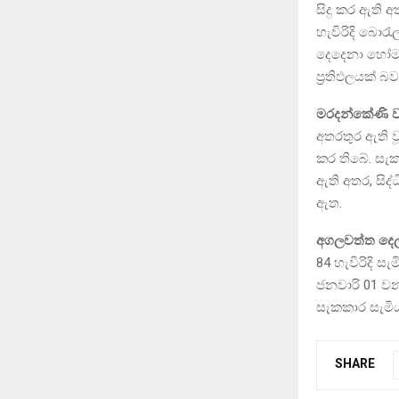
සිදු කර ඇති 
හැවිරිදි බොර
දෙදෙනා හෝමා
ප්‍රතිඵලයක් 
මරදන්කේණි ව
අතරතුර ඇති වූ
කර තිබේ. සැක
ඇති අතර, සිද
ඇත.
අගලවත්ත දෙ
84 හැවිරිදි ස
ජනවාරි 01 වන
සැකකාර සැමිය
SHARE