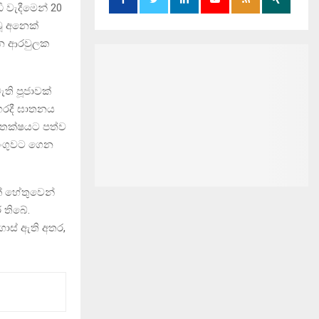
 වැදීමෙන් 20
බූ අනෙක්
ින ආරවුලක
ති පූජාවක්
පහරදී ඝාතනය
විතක්ෂයට පත්ව
අඩංගුවට ගෙන
ක් හේතුවෙන්
ර තිබේ.
ගොස් ඇති අතර,