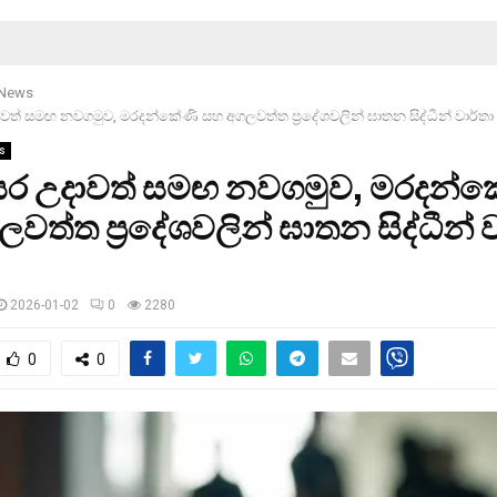
 News
ත් සමඟ නවගමුව, මරදන්කේණි සහ අගලවත්ත ප්‍රදේශවලින් ඝාතන සිද්ධීන් වාර්තා
s
ර උදාවත් සමඟ නවගමුව, මරදන්ක
වත්ත ප්‍රදේශවලින් ඝාතන සිද්ධීන් ව
2026-01-02
0
2280
0
0