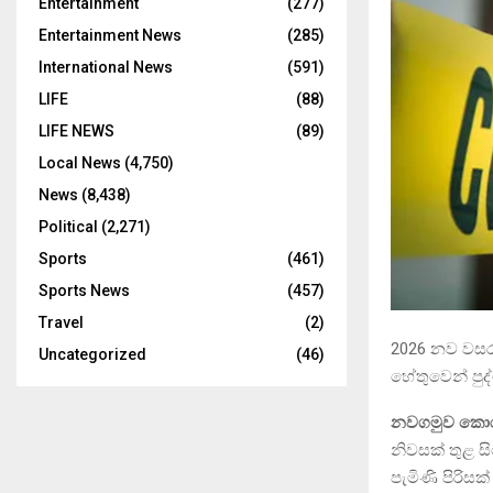
Entertainment
(277)
Entertainment News
(285)
International News
(591)
LIFE
(88)
LIFE NEWS
(89)
Local News
(4,750)
News
(8,438)
Political
(2,271)
Sports
(461)
Sports News
(457)
Travel
(2)
2026 නව වසර උ
Uncategorized
(46)
හේතුවෙන් පුද
නවගමුව කොර
නිවසක් තුළ සි
පැමිණි පිරිසක