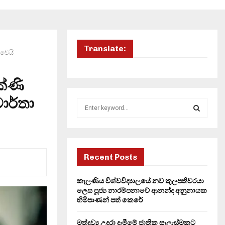
Translate:
 වෙයි
ේණි
ාර්තා
S
e
a
S
r
c
E
h
Recent Posts
f
A
o
කැලණිය විශ්වවිද්‍යාලයේ නව කුලපතිවරයා
r
R
ලෙස පූජ්‍ය නාරම්පනාවේ ආනන්ද අනුනායක
:
හිමිපාණන් පත් කෙරේ
C
මත්ද්‍රව්‍ය උදුරා දැමීමේ ජාතික සැලැස්මකට