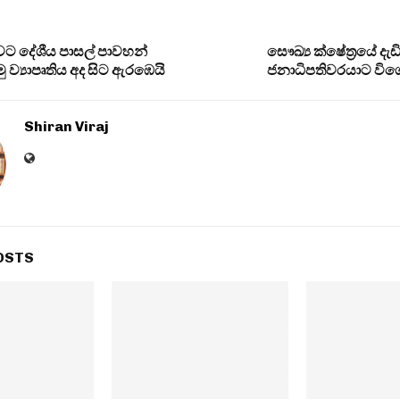
ට දේශීය පාසල් පාවහන්
සෞඛ්‍ය ක්ෂේත්‍රයේ දැඩ
ු ව්‍යාපෘතිය අද සිට ඇරඹෙයි
ජනාධිපතිවරයාට විශ
Shiran Viraj
OSTS