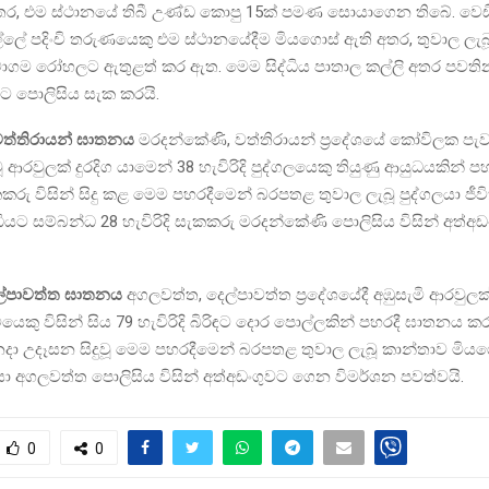
අතර, එම ස්ථානයේ තිබී උණ්ඩ කොපු 15ක් පමණ සොයාගෙන තිබේ. වෙඩි
ැල්ලේ පදිංචි තරුණයෙකු එම ස්ථානයේදීම මියගොස් ඇති අතර, තුවාල ලැ
ගම රෝහලට ඇතුළත් කර ඇත. මෙම සිද්ධිය පාතාල කල්ලි අතර පවත
බවට පොලිසිය සැක කරයි.
ත්තිරායන් ඝාතනය
මරදන්කේණි, වත්තිරායන් ප්‍රදේශයේ කෝවිලක පැවැ
 ආරවුලක් දුරදිග යාමෙන් 38 හැවිරිදි පුද්ගලයෙකු තියුණු ආයුධයකින් 
කරු විසින් සිදු කළ මෙම පහරදීමෙන් බරපතළ තුවාල ලැබූ පුද්ගලයා ජී
්ධියට සම්බන්ධ 28 හැවිරිදි සැකකරු මරදන්කේණි පොලිසිය විසින් අත්
ල්පාවත්ත ඝාතනය
අගලවත්ත, දෙල්පාවත්ත ප්‍රදේශයේදී අඹුසැමි ආරවුල
ැමියෙකු විසින් සිය 79 හැවිරිදි බිරිඳට දොර පොල්ලකින් පහරදී ඝාතනය ක
දා උදෑසන සිදුවූ මෙම පහරදීමෙන් බරපතළ තුවාල ලැබූ කාන්තාව මිය
ා අගලවත්ත පොලිසිය විසින් අත්අඩංගුවට ගෙන විමර්ශන පවත්වයි.
0
0