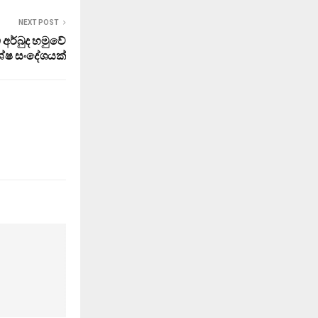
NEXT POST
ි අර්බුද හමුවේ
ේෂ සංදේශයක්