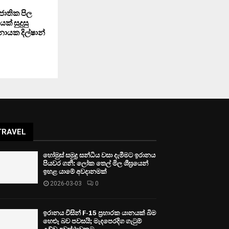
ජාතික පිල
යක් සුදුසු
ායක දිල්ෂාන්
TRAVEL
හෝමුස් සමුද්‍ර සන්ධිය වසා දැමීමට ඉරානය
පියවර ගනී: ලෝක තෙල් මිල ශීඝ්‍රයෙන්
ඉහළ යාමේ අවදානමක්
2026-03-03
0
ඉරානය විසින් F-15 ප්‍රහාරක යානයක් බිම
හෙළූ බව පවසයි; මැදපෙරදිග ගැටුම්