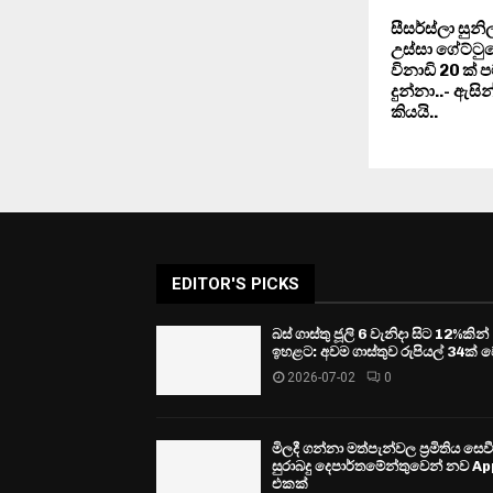
සීසර්ස්ලා සුන
උස්සා ගේට්ටුව
විනාඩි 20 ක්
දුන්නා..- ඇසින් 
කියයි..
EDITOR'S PICKS
බස් ගාස්තු ජූලි 6 වැනිදා සිට 12%කින්
ඉහළට: අවම ගාස්තුව රුපියල් 34ක් ව
2026-07-02
0
මිලදී ගන්නා මත්පැන්වල ප්‍රමිතිය සෙ
සුරාබදු දෙපාර්තමේන්තුවෙන් නව Ap
එකක්