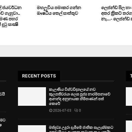
ිල් ජයවර්ධන
මහලුවිය පමාකර ගන්න
ලෙජන්ඩ් පිල හා 
ේ ගැහුවා..
ඖෂධීය තෙල් සාත්තුව
අතර ක‍්‍රිකට් තරග
 පමණ පහර
නෑ…- ලෙජන්ඩ් න
දුටු සාක්‍ෂි
RECENT POSTS
කැලණිය විශ්වවිද්‍යාලයේ නව
ෙයි
කුලපතිවරයා ලෙස පූජ්‍ය නාරම්පනාවේ
ආනන්ද අනුනායක හිමිපාණන් පත්
කෙරේ
2026-07-03
0
වීමට
p
මත්ද්‍රව්‍ය උදුරා දැමීමේ ජාතික සැලැස්මකට