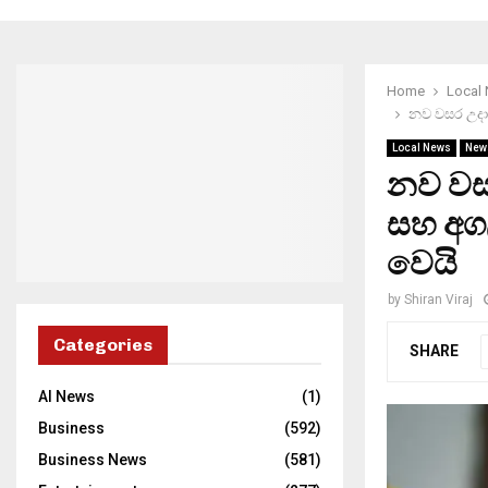
Home
Local
නව වසර උදාව
Local News
New
නව වස
සහ අගල
වෙයි
by
Shiran Viraj
Categories
SHARE
AI News
(1)
Business
(592)
Business News
(581)