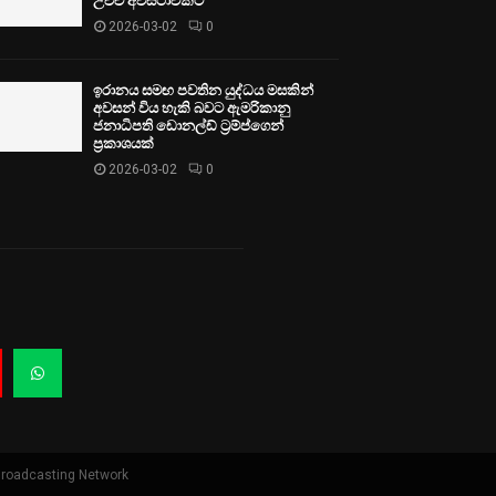
උච්ච අවස්ථාවකට
2026-03-02
0
ඉරානය සමඟ පවතින යුද්ධය මසකින්
අවසන් විය හැකි බවට ඇමරිකානු
ජනාධිපති ඩොනල්ඩ් ට්‍රම්ප්ගෙන්
ප්‍රකාශයක්
2026-03-02
0
Broadcasting Network