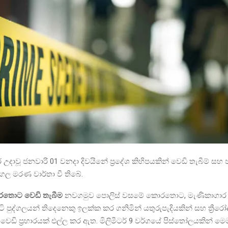
දාවූ ජනවාරි 01 වනදා දිවයිනේ ප්‍රදේශ කිහිපයකින් වෙඩි තැබීම් සහ 
්ගල මරණ වාර්තා වී තිබේ.
තොට වෙඩි තැබීම
නවගමුව පොලිස් වසමේ කොරතොට, මැණිකාගාර පා
ටි පුද්ගලයන් තිදෙනෙකු ඉලක්ක කර ගනිමින් යතුරුපැදියකින් සහ ත්‍රීර
් වෙඩි ප්‍රහාරයක් එල්ල කර ඇත. මිලිමීටර් 9 වර්ගයේ පිස්තෝලයකින් ම