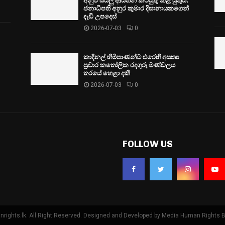
අනුව සියලු ආයතන කටයුතු කළ යුතුයි:
ජනාධිපති අනුර කුමාර දිසානායකගෙන්
දැඩි උපදෙස්
2026-07-03
0
කාදිනල් හිමිපාණන්ට එරෙහි අසත්‍ය
ප්‍රචාර කතෝලික රදගුරු මණ්ඩලය
තරයේ හෙළා දකී
2026-07-03
0
FOLLOW US
ights.lk. All Right Reserved. Designed and Developed by Media Human Rights 