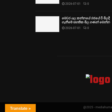
2026-07-01
0
මෙවර යල කන්නයේ රජයේ වී මිලදී
ගැනීමේ සහතික මිල ගණන් මෙන්න
2026-07-01
0
@2025 - mediahumanr
Translate »