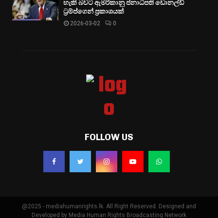
හැකි බවට ඇමරිකානු ජනාධිපති ඩොනල්ඩ්
ට්‍රම්ප්ගෙන් ප්‍රකාශයක්
2026-03-02
0
FOLLOW US
@2025 - mediahumanrights.lk. All Right Reserved. Designed and
Developed by Media Human Rights Broadcasting Network