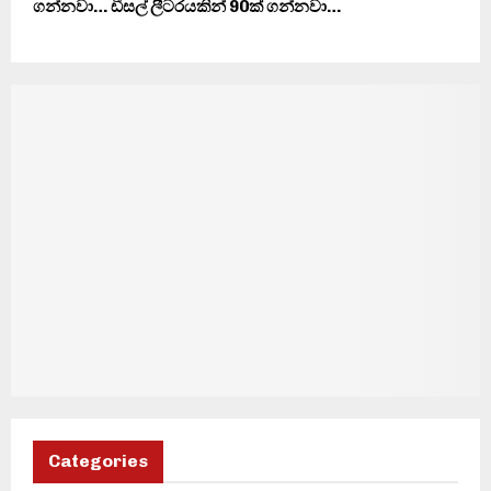
ගන්නවා… ඩීසල් ලීටරයකින් 90ක් ගන්නවා…
Categories