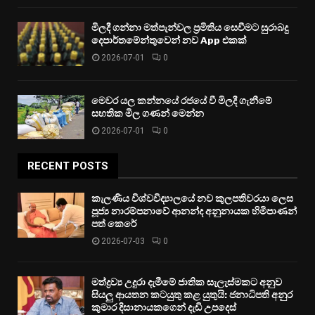
මිලදී ගන්නා මත්පැන්වල ප්‍රමිතිය සෙවීමට සුරාබදු
දෙපාර්තමේන්තුවෙන් නව App එකක්
2026-07-01
0
මෙවර යල කන්නයේ රජයේ වී මිලදී ගැනීමේ
සහතික මිල ගණන් මෙන්න
2026-07-01
0
RECENT POSTS
කැලණිය විශ්වවිද්‍යාලයේ නව කුලපතිවරයා ලෙස
පූජ්‍ය නාරම්පනාවේ ආනන්ද අනුනායක හිමිපාණන්
පත් කෙරේ
2026-07-03
0
මත්ද්‍රව්‍ය උදුරා දැමීමේ ජාතික සැලැස්මකට අනුව
සියලු ආයතන කටයුතු කළ යුතුයි: ජනාධිපති අනුර
කුමාර දිසානායකගෙන් දැඩි උපදෙස්