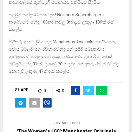
තරගාවලියේ තුන්වැනි ස්ථානයට පත්වීමට සිදුවිය.
පළමුව පන්දුවට පහර දුන් Northern Superchargers
කණ්ඩායම පන්දු 100කදී කඩුලු 8ක් දැවී ලකුණු 139ක් රැස්
කළේය.
පිළිතුරු ඉනිම ක්‍රීඩා කළ Manchester Originals කණ්ඩායම,
ජොස් බට්ලර් සහ රචින් රවීන්ද්‍ර ගේ සුපිරි සබඳතාවය
හේතුවෙන් පහසුවෙන් ජයග්‍රහණය කරා ළඟා විය. ජොස්
බට්ලර් පන්දු 37කදී ලකුණු 70ක් ලබා ගත් අතර, රචින් රවීන්ද්‍ර
නොදැවී ලකුණු 47ක් රැස් කළේය.
SHARE
0
0
PREVIOUS POST
‘The Women’s 100’: Manchester Originals