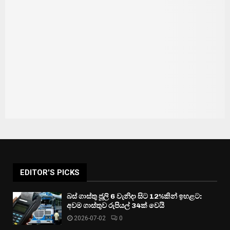
EDITOR'S PICKS
බස් ගාස්තු ජූලි 6 වැනිදා සිට 12%කින් ඉහළට:
අවම ගාස්තුව රුපියල් 34ක් වෙයි
2026-07-02
0