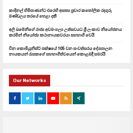
කාදිනල් හිමිපාණන්ට එරෙහි අසත්‍ය ප්‍රචාර කතෝලික රදගුරු
මණ්ඩලය තරයේ හෙළා දකී
අලි ඛමේනිගේ රාජ්‍ය අවමංගල්‍ය උත්සවයට ශ්‍රී ලංකාව නියෝජනය
කරමින් නියෝජ්‍ය කථානායකවරයා සහභාගි වෙයි
චීන කොමියුනිස්ට් පක්ෂයේ 105 වන සංවත්සරය දේශපාලන
නායකයන් රැසකගේ සහභාගිත්වයෙන් කොළඹදී සමරයි
Our Networks