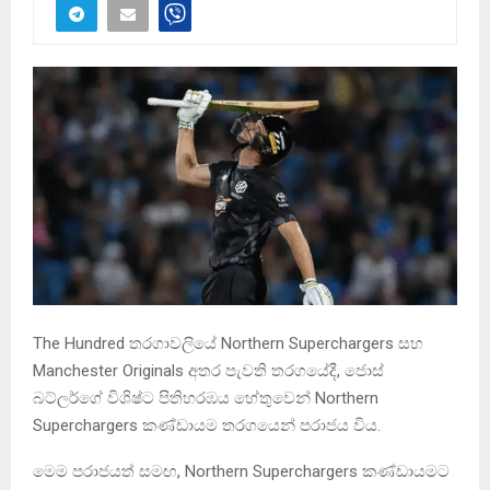
The Hundred තරගාවලියේ Northern Superchargers සහ
Manchester Originals අතර පැවති තරගයේදී, ජොස්
බට්ලර්ගේ විශිෂ්ට පිතිහරඹය හේතුවෙන් Northern
Superchargers කණ්ඩායම තරගයෙන් පරාජය විය.
මෙම පරාජයත් සමඟ, Northern Superchargers කණ්ඩායමට