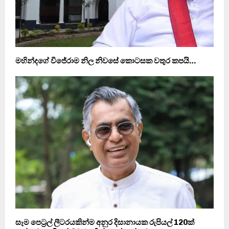
මහින්දගේ විජේරාම නිල නිවසේ කොටසක වතුර කපයි…
සෑම පෙට්‍රල් ලීටරයකින්ම අනුර දිසානායක රුපියල් 120ක්