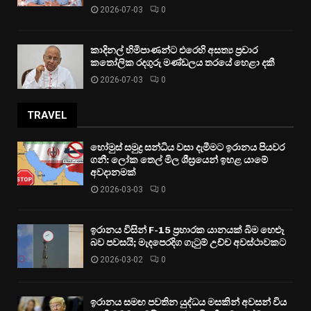
2026-07-03
0
කාදිනල් හිමිපාණන්ට එරෙහි අසත්‍ය ප්‍රචාර
කතෝලික රදගුරු මණ්ඩලය තරයේ හෙළා දකී
2026-07-03
0
TRAVEL
හෝමුස් සමුද්‍ර සන්ධිය වසා දැමීමට ඉරානය පියවර
ගනී: ලෝක තෙල් මිල ශීඝ්‍රයෙන් ඉහළ යාමේ
අවදානමක්
2026-03-03
0
ඉරානය විසින් F-15 ප්‍රහාරක යානයක් බිම හෙළූ
බව පවසයි; මැදපෙරදිග ගැටුම් උච්ච අවස්ථාවකට
2026-03-02
0
ඉරානය සමඟ පවතින යුද්ධය මසකින් අවසන් විය