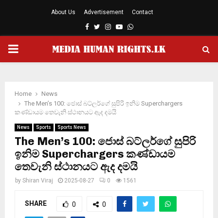
About Us
Advertisement
Contact
Facebook
Twitter
Instagram
Youtube
Whatsapp
PRIMARY
MENU
Home
News
The Men’s 100: ජොස් බට්ලර්ගේ සුපිරි ඉනිම Superchargers
කණ්ඩායම තෙවැනි ස්ථානයට ඇද දමයි
News
Sports
Sports News
The Men’s 100: ජොස් බට්ලර්ගේ සුපිරි
ඉනිම Superchargers කණ්ඩායම
තෙවැනි ස්ථානයට ඇද දමයි
by
Shiran Viraj
2025-08-27
0
1561
SHARE
0
0