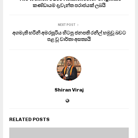
කණ්ඩායම දැවැන්ත පරාජයක් ලබයි
NEXT POST
අගමැති හරිනි අමරසූරිය හිටපු ජනපති රනිල් හමුවූ බවට
පළ වූ වාර්තා අසත්‍යයි
Shiran Viraj
RELATED POSTS