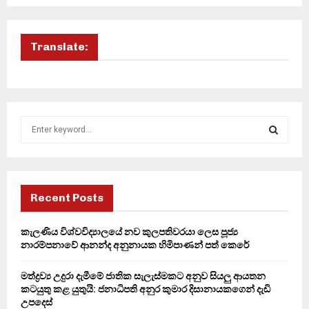
Translate:
S
e
a
S
r
c
E
h
Recent Posts
f
A
o
කැලණිය විශ්වවිද්‍යාලයේ නව කුලපතිවරයා ලෙස පූජ්‍ය
r
R
නාරම්පනාවේ ආනන්ද අනුනායක හිමිපාණන් පත් කෙරේ
:
C
මත්ද්‍රව්‍ය උදුරා දැමීමේ ජාතික සැලැස්මකට අනුව සියලු ආයතන
කටයුතු කළ යුතුයි: ජනාධිපති අනුර කුමාර දිසානායකගෙන් දැඩි
H
උපදෙස්