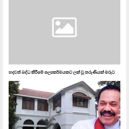
හදවත් බද්ධ කිරීමේ ශල්‍යකර්මයකට ලක් වූ තරුණියක් මරුට