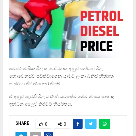
මෙවර මාසික මිල සංශෝධනය අනුව ඉන්ධන මිල
නොවෙනස්ව පවත්වාගෙන යාමට ලංකා ඛනිජ නීතිගත
සංස්ථාව තීරණය කර තිබේ.
ඒ අනුව පැවති මිල ගණන් යටතේම මෙම මාසය සඳහාද
ඉන්ධන අලෙවි කිරීමට නියමිතය.
SHARE
0
0