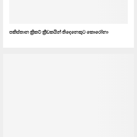
පකිස්තාන ක්‍රිකට් ක්‍රීඩකයින් තිදෙනෙකුට කොරෝනා