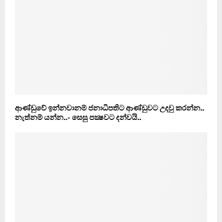
ආණ්ඩුවේ ඉන්නවානම් ජනාධිපතිට ආණ්ඩුවට උදවු කරන්න..
නැත්නම් යන්න..- සෙසු පක්‍ෂවට දන්වයි..