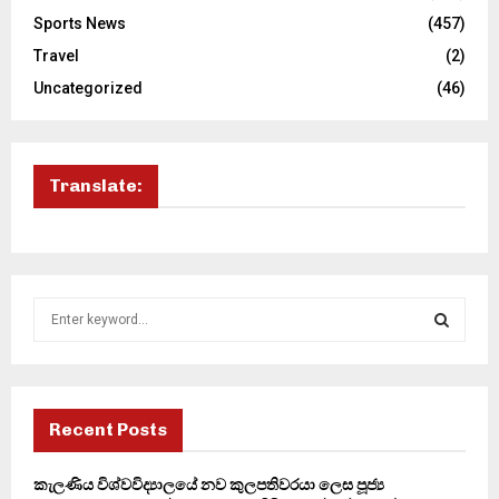
Sports News
(457)
Travel
(2)
Uncategorized
(46)
Translate:
S
e
a
S
r
c
E
h
Recent Posts
f
A
o
කැලණිය විශ්වවිද්‍යාලයේ නව කුලපතිවරයා ලෙස පූජ්‍ය
r
R