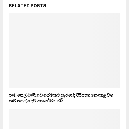
RELATED POSTS
පාම් තෙල් මාෆියාව ගේමකට සැරසේ; පිරිපහදු නොකළ විෂ
පාම් තෙල් නැව් දෙකක් මග එයි