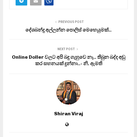
PREVIOUS POST
දේශබන්දු අල්ලන්න පොලිස් මෙහෙයුමක්..
NEXT POST
Online Doller වලට අපි බදු ගැහුවෙ නෑ.. තිබුන බද්ද අඩු
කර සහනයක් දුන්නා..- නි. ඇමති
Shiran Viraj