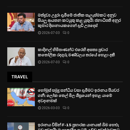
මත්ද්‍රව්‍ය උදුරා දැමීමේ ජාතික සැලැස්මකට අනුව
සියලු ආයතන කටයුතු කළ යුතුයි: ජනාධිපති අනුර
කුමාර දිසානායකගෙන් දැඩි උපදෙස්
2026-07-03
0
කාදිනල් හිමිපාණන්ට එරෙහි අසත්‍ය ප්‍රචාර
කතෝලික රදගුරු මණ්ඩලය තරයේ හෙළා දකී
2026-07-03
0
TRAVEL
හෝමුස් සමුද්‍ර සන්ධිය වසා දැමීමට ඉරානය පියවර
ගනී: ලෝක තෙල් මිල ශීඝ්‍රයෙන් ඉහළ යාමේ
අවදානමක්
2026-03-03
0
ඉරානය විසින් F-15 ප්‍රහාරක යානයක් බිම හෙළූ