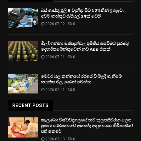
බස් ගාස්තු ජූලි 6 වැනිදා සිට 12%කින් ඉහළට:
අවම ගාස්තුව රුපියල් 34ක් වෙයි
2026-07-02
0
මිලදී ගන්නා මත්පැන්වල ප්‍රමිතිය සෙවීමට සුරාබදු
දෙපාර්තමේන්තුවෙන් නව App එකක්
2026-07-01
0
මෙවර යල කන්නයේ රජයේ වී මිලදී ගැනීමේ
සහතික මිල ගණන් මෙන්න
2026-07-01
0
RECENT POSTS
කැලණිය විශ්වවිද්‍යාලයේ නව කුලපතිවරයා ලෙස
පූජ්‍ය නාරම්පනාවේ ආනන්ද අනුනායක හිමිපාණන්
පත් කෙරේ
2026-07-03
0