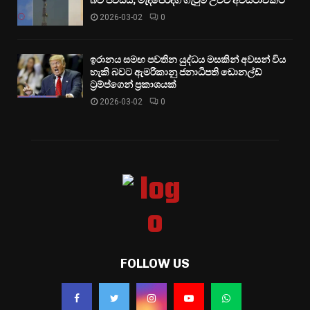
බව පවසයි; මැදපෙරදිග ගැටුම් උච්ච අවස්ථාවකට
2026-03-02
0
ඉරානය සමඟ පවතින යුද්ධය මසකින් අවසන් විය
හැකි බවට ඇමරිකානු ජනාධිපති ඩොනල්ඩ්
ට්‍රම්ප්ගෙන් ප්‍රකාශයක්
2026-03-02
0
FOLLOW US