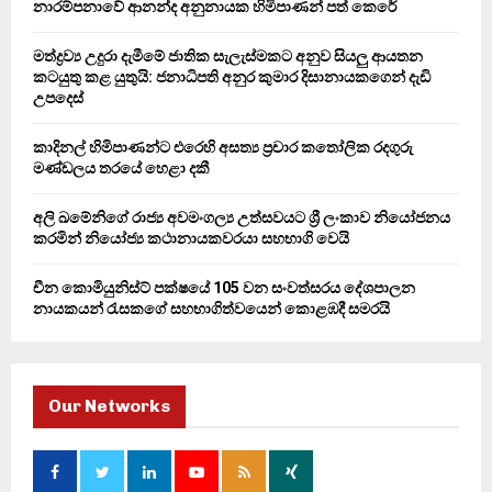
නාරම්පනාවේ ආනන්ද අනුනායක හිමිපාණන් පත් කෙරේ
:
C
මත්ද්‍රව්‍ය උදුරා දැමීමේ ජාතික සැලැස්මකට අනුව සියලු ආයතන
කටයුතු කළ යුතුයි: ජනාධිපති අනුර කුමාර දිසානායකගෙන් දැඩි
H
උපදෙස්
කාදිනල් හිමිපාණන්ට එරෙහි අසත්‍ය ප්‍රචාර කතෝලික රදගුරු
මණ්ඩලය තරයේ හෙළා දකී
අලි ඛමේනිගේ රාජ්‍ය අවමංගල්‍ය උත්සවයට ශ්‍රී ලංකාව නියෝජනය
කරමින් නියෝජ්‍ය කථානායකවරයා සහභාගි වෙයි
චීන කොමියුනිස්ට් පක්ෂයේ 105 වන සංවත්සරය දේශපාලන
නායකයන් රැසකගේ සහභාගිත්වයෙන් කොළඹදී සමරයි
Our Networks