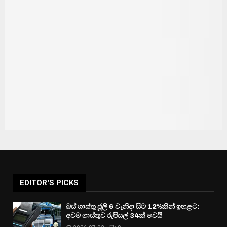
EDITOR'S PICKS
බස් ගාස්තු ජූලි 6 වැනිදා සිට 12%කින් ඉහළට:
අවම ගාස්තුව රුපියල් 34ක් වෙයි