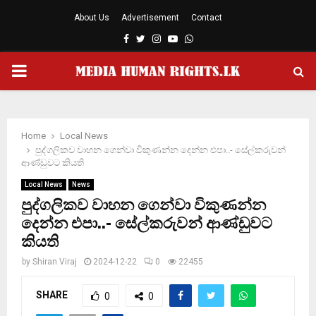
About Us
Advertisement
Contact
Facebook
Twitter
Instagram
Youtube
Whatsapp
PRIMARY
MENU
Home
Local News
පුද්ගලිකව වාහන ගෙන්වා විකුණන්න දෙන්න එපා..- සේල්කරුවන්
ආණ්ඩුවට කියති
Local News
News
පුද්ගලිකව වාහන ගෙන්වා විකුණන්න
දෙන්න එපා..- සේල්කරුවන් ආණ්ඩුවට
කියති
by
Shiran Viraj
2024-12-22
0
22455
SHARE
0
0