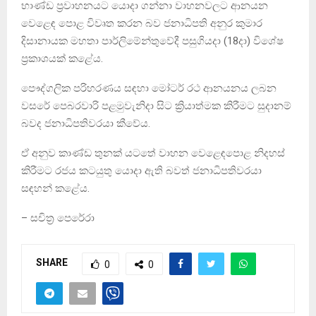
භාණ්ඩ ප්‍රවාහනයට යොදා ගන්නා වාහනවලට ආනයන
වෙළෙඳ පොළ විවෘත කරන බව ජනාධිපති අනුර කුමාර
දිසානායක මහතා පාර්ලිමේන්තුවේදී පසුගියදා (18දා) විශේෂ
ප්‍රකාශයක් කළේය.
පෞද්ගලික පරිහරණය සඳහා මෝටර් රථ ආනයනය ලබන
වසරේ පෙබරවාරි පළමුවැනිදා සිට ක්‍රියාත්මක කිරීමට සුදානම්
බවද ජනාධිපතිවරයා කීවේය.
ඒ අනුව කාණ්ඩ තුනක් යටතේ වාහන වෙළෙඳපොළ නිදහස්
කිරීමට රජය කටයුතු යොදා ඇති බවත් ජනාධිපතිවරයා
සඳහන් කළේය.
– සචිත‍්‍ර පෙරේරා
SHARE
0
0