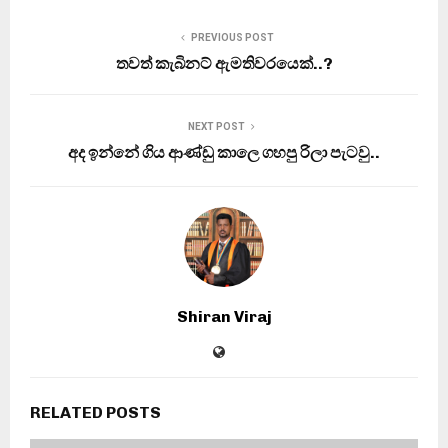
PREVIOUS POST
තවත් කැබිනට් ඇමතිවරයෙක්..?
NEXT POST
අද ඉන්නේ ගිය ආණ්ඩු කාලෙ ගහපු රිලා පැටවු..
Shiran Viraj
RELATED POSTS