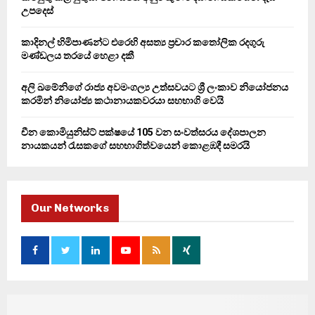
H
උපදෙස්
කාදිනල් හිමිපාණන්ට එරෙහි අසත්‍ය ප්‍රචාර කතෝලික රදගුරු
මණ්ඩලය තරයේ හෙළා දකී
අලි ඛමේනිගේ රාජ්‍ය අවමංගල්‍ය උත්සවයට ශ්‍රී ලංකාව නියෝජනය
කරමින් නියෝජ්‍ය කථානායකවරයා සහභාගි වෙයි
චීන කොමියුනිස්ට් පක්ෂයේ 105 වන සංවත්සරය දේශපාලන
නායකයන් රැසකගේ සහභාගිත්වයෙන් කොළඹදී සමරයි
Our Networks