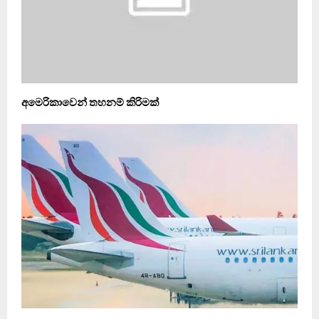
අමෙරිකාවෙන් තහනම් කිරිමක්