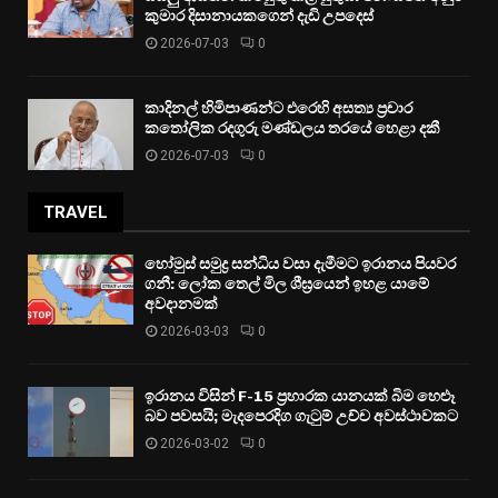
කුමාර දිසානායකගෙන් දැඩි උපදෙස්
2026-07-03
0
කාදිනල් හිමිපාණන්ට එරෙහි අසත්‍ය ප්‍රචාර
කතෝලික රදගුරු මණ්ඩලය තරයේ හෙළා දකී
2026-07-03
0
TRAVEL
හෝමුස් සමුද්‍ර සන්ධිය වසා දැමීමට ඉරානය පියවර
ගනී: ලෝක තෙල් මිල ශීඝ්‍රයෙන් ඉහළ යාමේ
අවදානමක්
2026-03-03
0
ඉරානය විසින් F-15 ප්‍රහාරක යානයක් බිම හෙළූ
බව පවසයි; මැදපෙරදිග ගැටුම් උච්ච අවස්ථාවකට
2026-03-02
0