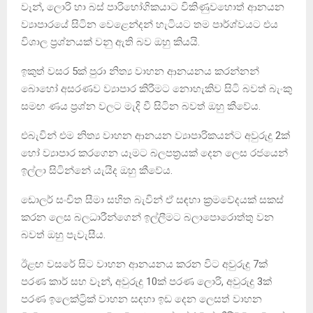
වෑන්, ලොරි හා බස් පාරිභෝගිකයාට විකිණුවහොත් ආනයන
ව්‍යාපාරයේ සිටින වෙළෙන්දන් හැටියට තම පාර්ශ්වයට එය
විශාල ප්‍රශ්නයක් වනු ඇති බව ඔහු කියයි.
ඉකුත් වසර 5ක් පුරා නිත්‍ය වාහන ආනයනය කරන්නන්
බොහෝ අසරණව ව්‍යාපාර කිරීමට නොහැකිව සිටි බවත් බැංකු
සමඟ ණය ප්‍රශ්න වලට මැදි වී සිටින බවත් ඔහු කීවේය.
එබැවින් එම නිත්‍ය වාහන ආනයන ව්‍යාපාරිකයන්ට අවුරුදු 2ක්
හෝ ව්‍යාපාර කරගෙන යෑමට බලපත්‍රයක් දෙන ලෙස රජයෙන්
ඉල්ලා සිටින්නේ යැයිද ඔහු කීවේය.
ඩොලර් සංචිත සීමා සහිත බැවින් ඒ සඳහා ක්‍රමවේදයක් සකස්
කරන ලෙස බලධාරීන්ගෙන් ඉල්ලීමට බලාපොරොත්තු වන
බවත් ඔහු පැවැසීය.
ඊළඟ වසරේ සිට වාහන ආනයනය කරන විට අවුරුදු 7ක්
පරණ කාර් සහ වෑන්, අවුරුදු 10ක් පරණ ලොරි, අවුරුදු 3ක්
පරණ ඉලෙක්ට්‍රික් වාහන සඳහා ඉඩ දෙන ලෙසත් වාහන