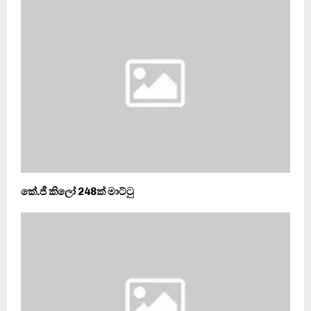
කේ.ජී කිලෝ 248ක් මාට්ටු