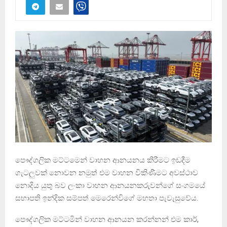
පෞද්ගලික මට්ටමෙන් වාහන ආනයනය කිරීමට ඉඩදීම
ගැටලුවක් නොවන නමුත් එම වාහන විකිණීමට අවස්ථාව
නොදිය යුතු බව ලංකා වාහන ආනයනකරුවන්ගේ සංගමයේ
සභාපති ඉන්දික සම්පත් මෙරෙන්විගේ මහතා පැවැසුවේය.
පෞද්ගලික මට්ටමින් වාහන ආනයන කරන්නන් එම කාර්,