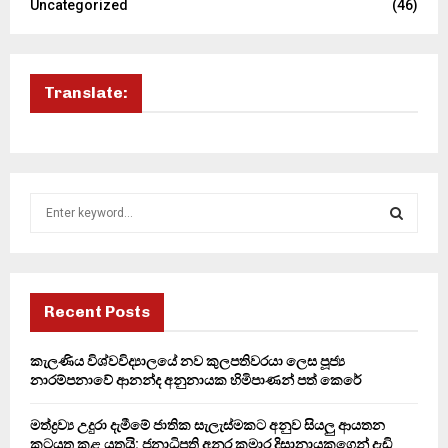
Uncategorized
(46)
Translate:
S
e
a
S
r
c
E
h
Recent Posts
f
A
o
කැලණිය විශ්වවිද්‍යාලයේ නව කුලපතිවරයා ලෙස පූජ්‍ය
r
R
නාරම්පනාවේ ආනන්ද අනුනායක හිමිපාණන් පත් කෙරේ
:
C
මත්ද්‍රව්‍ය උදුරා දැමීමේ ජාතික සැලැස්මකට අනුව සියලු ආයතන
කටයුතු කළ යුතුයි: ජනාධිපති අනුර කුමාර දිසානායකගෙන් දැඩි