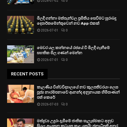
2026-07-02
0
මිලදී ගන්නා මත්පැන්වල ප්‍රමිතිය සෙවීමට සුරාබදු
දෙපාර්තමේන්තුවෙන් නව App එකක්
2026-07-01
0
මෙවර යල කන්නයේ රජයේ වී මිලදී ගැනීමේ
සහතික මිල ගණන් මෙන්න
2026-07-01
0
RECENT POSTS
කැලණිය විශ්වවිද්‍යාලයේ නව කුලපතිවරයා ලෙස
පූජ්‍ය නාරම්පනාවේ ආනන්ද අනුනායක හිමිපාණන්
පත් කෙරේ
2026-07-03
0
මත්ද්‍රව්‍ය උදුරා දැමීමේ ජාතික සැලැස්මකට අනුව
සියලු ආයතන කටයුතු කළ යුතුයි: ජනාධිපති අනුර