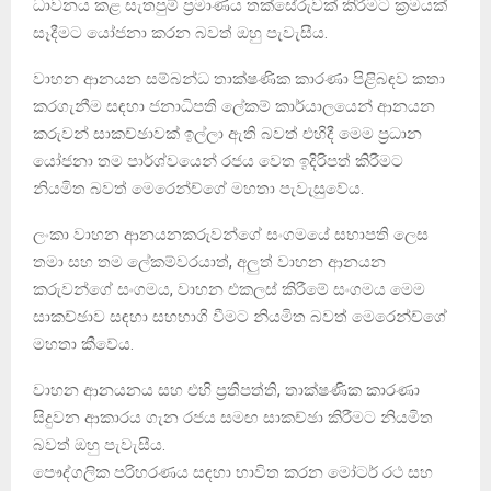
ධාවනය කළ සැතපුම් ප්‍රමාණය තක්සේරුවක් කිරීමට ක්‍රමයක්
සෑදීමට යෝජනා කරන බවත් ඔහු පැවැසීය.
වාහන ආනයන සම්බන්ධ තාක්ෂණික කාරණා පිළිබඳව කතා
කරගැනීම සඳහා ජනාධිපති ලේකම් කාර්යාලයෙන් ආනයන
කරුවන් සාකච්ඡාවක් ඉල්ලා ඇති බවත් එහිදී මෙම ප්‍රධාන
යෝජනා තම පාර්ශ්වයෙන් රජය වෙත ඉදිරිපත් කිරීමට
නියමිත බවත් මෙරෙන්ච්ගේ මහතා පැවැසුවේය.
ලංකා වාහන ආනයනකරුවන්ගේ සංගමයේ සභාපති ලෙස
තමා සහ තම ලේකම්වරයාත්, අලුත් වාහන ආනයන
කරුවන්ගේ සංගමය, වාහන එකලස් කිරීමේ සංගමය මෙම
සාකච්ඡාව සඳහා සහභාගි වීමට නියමිත බවත් මෙරෙන්ච්ගේ
මහතා කීවේය.
වාහන ආනයනය සහ එහි ප්‍රතිපත්ති, තාක්ෂණික කාරණා
සිදුවන ආකාරය ගැන රජය සමඟ සාකච්ඡා කිරීමට නියමිත
බවත් ඔහු පැවැසීය.
පෞද්ගලික පරිහරණය සඳහා භාවිත කරන මෝටර් රථ සහ