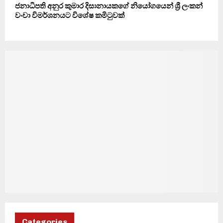
ජනාධිපති අනුර කුමාර දිසානායකගේ නියෝගයෙන් ශ්‍රී ලංකන්
වංචා විමර්ශනයට විශේෂ කමිටුවක්
Categories