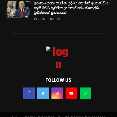
ඉරානය සමඟ පවතින යුද්ධය මසකින් අවසන් විය
හැකි බවට ඇමරිකානු ජනාධිපති ඩොනල්ඩ්
ට්‍රම්ප්ගෙන් ප්‍රකාශයක්
2026-03-02
0
FOLLOW US