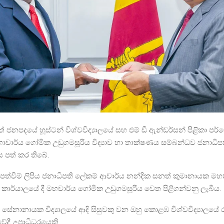
් ජනපදයේ හූස්ටන් විශ්වවිද්‍යාලයේ සහ එම් ඩී ඇන්ඩර්සන් පිළිකා ප
ර්ය ගෝමික උඩුගමසූරිය විද්‍යාව හා තාක්ෂණය සම්බන්ධව ජනාධිපති 
පත් කර තිබේ.
ත්වීම් ලිපිය ජනාධිපති ලේකම් ආචාර්ය නන්දික සනත් කුමානායක මහතා
ි කාර්යාලයේ දී මහචාර්ය ගෝමික උඩුගමසූරිය වෙත පිළිගන්වනු ලැබීය.
 සේනානායක විද්‍යාලයේ ආදි සිසුවකු වන ඔහු කොළඹ විශ්වවිද්‍යාලයේ ර
වේදී උපාධිධරයෙකි.