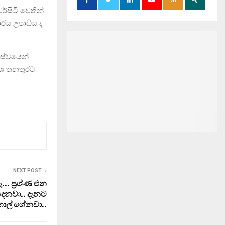
්සිටි වෙතින්
ර්ය උපාධිය ද
 සේවයෙන්
දේශ තනතුරට
NEXT POST
 ප‍්‍රශ්ණ එන
දෙනවා.. දැනට
හාල් ගේනවා..