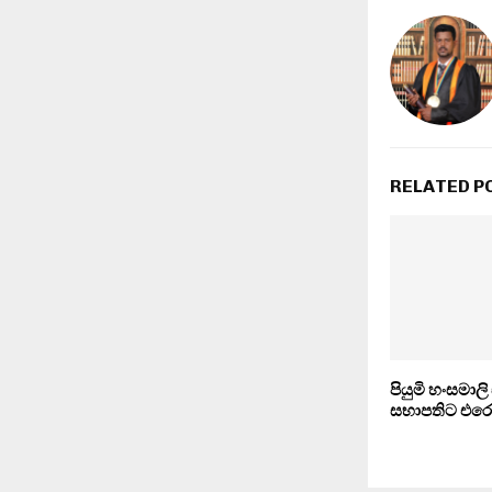
RELATED P
පියුමි හංසමාල
සභාපතිට එරෙ