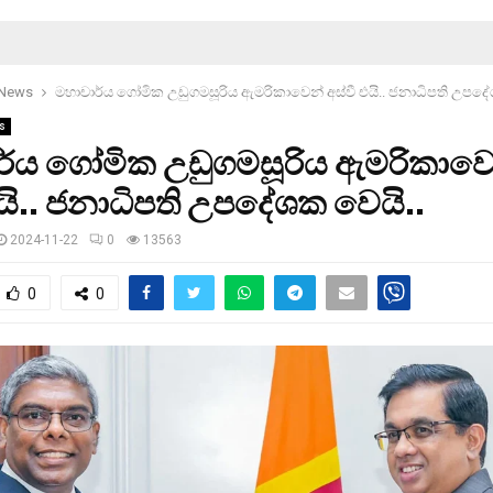
 News
මහාචාර්ය ගෝමික උඩුගමසූරිය ඇමරිකාවෙන් අස්වී එයි.. ජනාධිපති උපදේ
s
ර්ය ගෝමික උඩුගමසූරිය ඇමරිකාවෙ
එයි.. ජනාධිපති උපදේශක වෙයි..
2024-11-22
0
13563
0
0