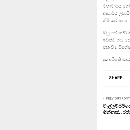
මහාචාර්ය ගෝම
ආචාර්ය උපාධිය
හිමි කර ගෙන
ඔහු පේටන්ට් 
ඉවත්ව ගරු සේ
එක් වීම විශේ
ජනාධිපති මාධ්
SHARE
PREVIOUS POST
වැල්ලම්පිටි
ගින්නක්.. ර