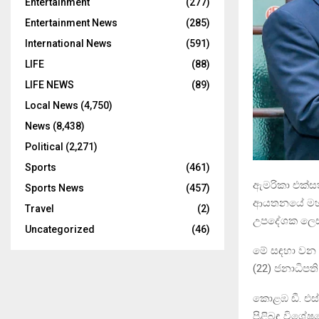
Entertainment
(277)
Entertainment News
(285)
International News
(591)
LIFE
(88)
LIFE NEWS
(89)
Local News
(4,750)
News
(8,438)
Political
(2,271)
Sports
(461)
ඇමරිකා එක්සත
Sports News
(457)
ආයතනයේ මහාචා
Travel
(2)
උපදේශක ලෙස 
Uncategorized
(46)
මේ සඳහා වන ප
(22) ජනාධිපත
කොළඹ ඩී. එස්
පිළිබඳ විශේෂ