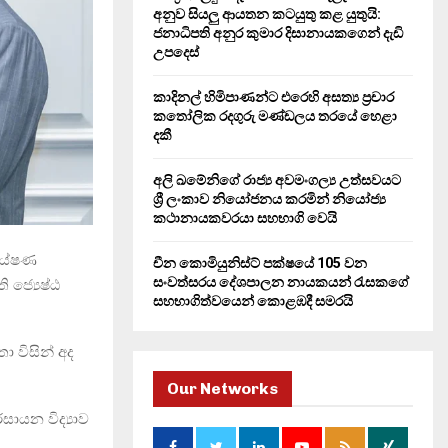
H
අනුව සියලු ආයතන කටයුතු කළ යුතුයි:
ජනාධිපති අනුර කුමාර දිසානායකගෙන් දැඩි
උපදෙස්
කාදිනල් හිමිපාණන්ට එරෙහි අසත්‍ය ප්‍රචාර
කතෝලික රදගුරු මණ්ඩලය තරයේ හෙළා
දකී
අලි ඛමේනිගේ රාජ්‍ය අවමංගල්‍ය උත්සවයට
ශ්‍රී ලංකාව නියෝජනය කරමින් නියෝජ්‍ය
කථානායකවරයා සහභාගි වෙයි
ර්යේෂණ
චීන කොමියුනිස්ට් පක්ෂයේ 105 වන
සංවත්සරය දේශපාලන නායකයන් රැසකගේ
ජ්‍යෙෂ්ඨ
සහභාගිත්වයෙන් කොළඹදී සමරයි
 විසින් අද
Our Networks
සායන විද්‍යාව