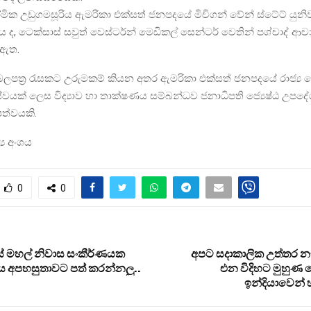
ික උඩුගමසූරිය ඇමරිකා එක්සත් ජනපදයේ මිචිගන් වේන් ස්ටේට් යුනිවර
 ද, ටෙක්සාස් සවුත් වෙස්ටර්න් මෙඩිකල් සෙන්ටර් වෙතින් පශ්චාද් ආචා
 ඇත.
බලපත්‍ර රැසකට උරුමකම් කියන අතර ඇමරිකා එක්සත් ජනපදයේ රාජ්‍ය
වයක් ලෙස විද්‍යාව හා තාක්ෂණය සම්බන්ධව ජනාධිපති ජ්‍යෙෂ්ඨ උප
ෂත්වයකි.
‍ය අංශය
0
0
යේ මහල් නිවාස සංකීර්ණයක
අපට සදාකාලික උත්තර නෑ…
ජය අපහසුතාවට පත් කරන්නලු..
එන විදිහට මුහුණ 
ඉන්දියාවෙන් 