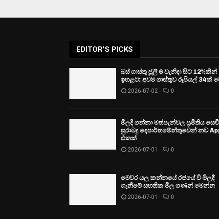
EDITOR'S PICKS
බස් ගාස්තු ජූලි 6 වැනිදා සිට 12%කින්
ඉහළට: අවම ගාස්තුව රුපියල් 34ක් ව
2026-07-02
0
මිලදී ගන්නා මත්පැන්වල ප්‍රමිතිය සෙ
සුරාබදු දෙපාර්තමේන්තුවෙන් නව Ap
එකක්
2026-07-01
0
මෙවර යල කන්නයේ රජයේ වී මිලදී
ගැනීමේ සහතික මිල ගණන් මෙන්න
2026-07-01
0