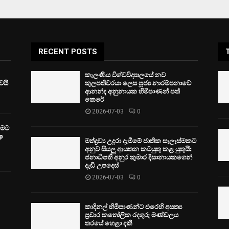
RECENT POSTS
කැලණිය විශ්වවිද්‍යාලයේ නව
ෙයි
කුලපතිවරයා ලෙස පූජ්‍ය නාරම්පනාවේ
ආනන්ද අනුනායක හිමිපාණන් පත්
කෙරේ
2026-07-03
0
වීමට
p
මත්ද්‍රව්‍ය උදුරා දැමීමේ ජාතික සැලැස්මකට
අනුව සියලු ආයතන කටයුතු කළ යුතුයි:
ජනාධිපති අනුර කුමාර දිසානායකගෙන්
දැඩි උපදෙස්
2026-07-03
0
කාදිනල් හිමිපාණන්ට එරෙහි අසත්‍ය
ප්‍රචාර කතෝලික රදගුරු මණ්ඩලය
තරයේ හෙළා දකී