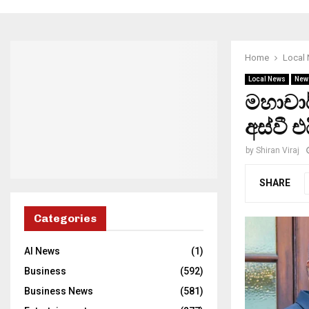
Home
Local
Local News
New
මහාචා
අස්වී 
by
Shiran Viraj
SHARE
Categories
AI News
(1)
Business
(592)
Business News
(581)