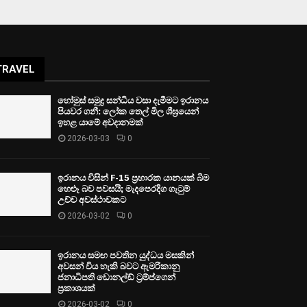
TRAVEL
හෝමුස් සමුද්‍ර සන්ධිය වසා දැමීමට ඉරානය
පියවර ගනී: ලෝක තෙල් මිල ශීඝ්‍රයෙන්
ඉහළ යාමේ අවදානමක්
2026-03-03
0
ඉරානය විසින් F-15 ප්‍රහාරක යානයක් බිම
හෙළූ බව පවසයි; මැදපෙරදිග ගැටුම්
උච්ච අවස්ථාවකට
2026-03-02
0
ඉරානය සමඟ පවතින යුද්ධය මසකින්
අවසන් විය හැකි බවට ඇමරිකානු
ජනාධිපති ඩොනල්ඩ් ට්‍රම්ප්ගෙන්
ප්‍රකාශයක්
2026-03-02
0