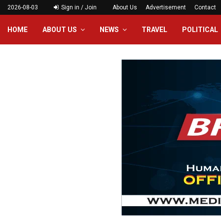
2026-08-03
Sign in / Join
About Us
Advertisement
Contact
HOME
ABOUT US
NEWS
TRAVEL
POLITICAL