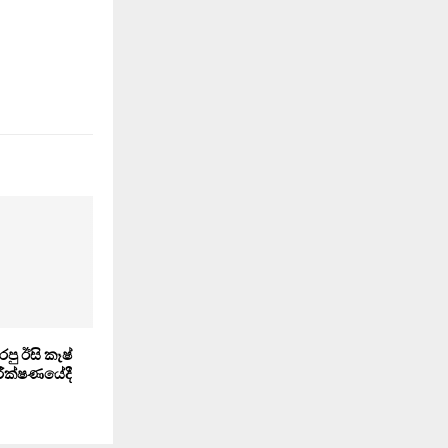
ු ඊසි කෑෂ්
රීක්ෂණයේදී