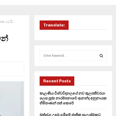
ශක වෙයි..
Translate:
න්
S
e
a
S
r
c
E
h
Recent Posts
f
A
o
කැලණිය විශ්වවිද්‍යාලයේ නව කුලපතිවරයා
r
R
ලෙස පූජ්‍ය නාරම්පනාවේ ආනන්ද අනුනායක
:
හිමිපාණන් පත් කෙරේ
C
මත්ද්‍රව්‍ය උදුරා දැමීමේ ජාතික සැලැස්මකට