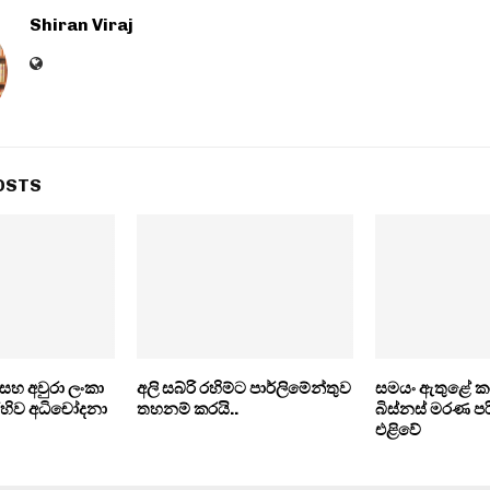
Shiran Viraj
OSTS
ි සහ අවුරා ලංකා
අලි සබ්රි රහිම්ට පාර්ලිමේන්තුව
සමයං ඇතුළේ කරප
හිව අධිචෝදනා
තහනම් කරයි..
බිස්නස් මරණ ප
එළිවේ