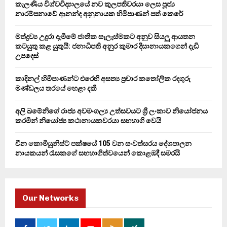
කැලණිය විශ්වවිද්‍යාලයේ නව කුලපතිවරයා ලෙස පූජ්‍ය
r
R
නාරම්පනාවේ ආනන්ද අනුනායක හිමිපාණන් පත් කෙරේ
:
C
මත්ද්‍රව්‍ය උදුරා දැමීමේ ජාතික සැලැස්මකට අනුව සියලු ආයතන
කටයුතු කළ යුතුයි: ජනාධිපති අනුර කුමාර දිසානායකගෙන් දැඩි
H
උපදෙස්
කාදිනල් හිමිපාණන්ට එරෙහි අසත්‍ය ප්‍රචාර කතෝලික රදගුරු
මණ්ඩලය තරයේ හෙළා දකී
අලි ඛමේනිගේ රාජ්‍ය අවමංගල්‍ය උත්සවයට ශ්‍රී ලංකාව නියෝජනය
කරමින් නියෝජ්‍ය කථානායකවරයා සහභාගි වෙයි
චීන කොමියුනිස්ට් පක්ෂයේ 105 වන සංවත්සරය දේශපාලන
නායකයන් රැසකගේ සහභාගිත්වයෙන් කොළඹදී සමරයි
Our Networks