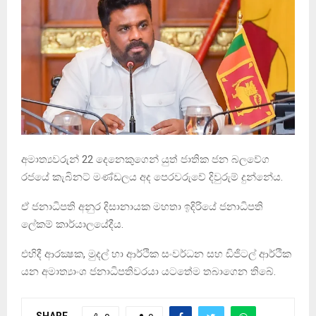
අමාත්‍යවරුන් 22 දෙනෙකුගෙන් යුත් ජාතික ජන බලවේග
රජයේ කැබිනට් මණ්ඩලය අද පෙරවරුවේ දිවුරුම් දුන්නේය.
ඒ ජනාධිපති අනුර දිසානායක මහතා ඉදිරියේ ජනාධිපති
ලේකම් කාර්යාලයේදීය.
එහිදී ආරක්‍ෂක, මුදල් හා ආර්ථික සංවර්ධන සහ ඩිජිටල් ආර්ථික
යන අමාත්‍යාංශ ජනාධිපතිවරයා යටතේම තබාගෙන තිබේ.