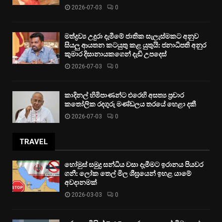
2026-07-03
0
මත්ද්‍රව්‍ය උදුරා දැමීමේ ජාතික සැලැස්මකට අනුව
සියලු ආයතන කටයුතු කළ යුතුයි: ජනාධිපති අනුර
කුමාර දිසානායකගෙන් දැඩි උපදෙස්
2026-07-03
0
කාදිනල් හිමිපාණන්ට එරෙහි අසත්‍ය ප්‍රචාර
කතෝලික රදගුරු මණ්ඩලය තරයේ හෙළා දකී
2026-07-03
0
TRAVEL
හෝමුස් සමුද්‍ර සන්ධිය වසා දැමීමට ඉරානය පියවර
ගනී: ලෝක තෙල් මිල ශීඝ්‍රයෙන් ඉහළ යාමේ
අවදානමක්
2026-03-03
0