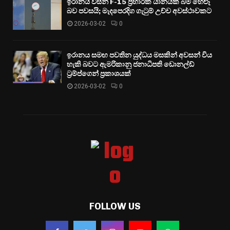
ඉරානය විසින් F-15 ප්‍රහාරක යානයක් බිම හෙළූ
බව පවසයි; මැදපෙරදිග ගැටුම් උච්ච අවස්ථාවකට
2026-03-02
0
ඉරානය සමඟ පවතින යුද්ධය මසකින් අවසන් විය
හැකි බවට ඇමරිකානු ජනාධිපති ඩොනල්ඩ්
ට්‍රම්ප්ගෙන් ප්‍රකාශයක්
2026-03-02
0
FOLLOW US