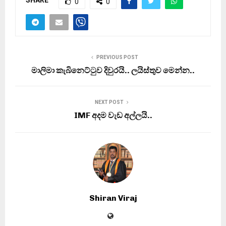
SHARE
0
0
PREVIOUS POST
මාලිමා කැබිනෙට්ටුව දිවුරයි.. ලයිස්තුව මෙන්න..
NEXT POST
IMF අදම වැඩ අල්ලයි..
Shiran Viraj