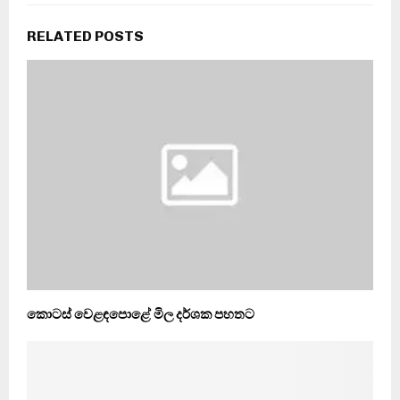
RELATED POSTS
කොටස් වෙළඳපොළේ මිල දර්ශක පහතට