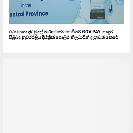
රථවාහන දඩ මුදල් මාර්ගගතව ගෙවීමේ GOV PAY යෙදුම
පිළිබඳ නුවරඑළිය දිස්ත්‍රික් පොලිස් නිලධාරීන් දැනුවත් කෙරේ