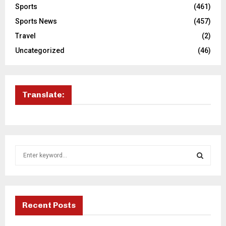
Sports
(461)
Sports News
(457)
Travel
(2)
Uncategorized
(46)
Translate:
S
e
a
S
r
c
E
h
Recent Posts
f
A
o