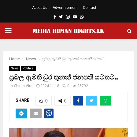
About Us
Advertisement
Contact
Facebook
Twitter
Instagram
Youtube
Whatsapp
PRIMARY
MENU
Home
News
ප‍්‍රබල ඇමති ධුර තුනක් ජනපති යටතට..
News
Political
ප‍්‍රබල ඇමති ධුර තුනක් ජනපති යටතට..
by
Shiran Viraj
2024-11-18
0
25792
SHARE
0
0