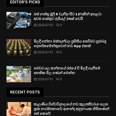
EDITOR'S PICKS
බස් ගාස්තු ජූලි 6 වැනිදා සිට 12%කින් ඉහළට:
අවම ගාස්තුව රුපියල් 34ක් වෙයි
2026-07-02
0
මිලදී ගන්නා මත්පැන්වල ප්‍රමිතිය සෙවීමට සුරාබදු
දෙපාර්තමේන්තුවෙන් නව App එකක්
2026-07-01
0
මෙවර යල කන්නයේ රජයේ වී මිලදී ගැනීමේ
සහතික මිල ගණන් මෙන්න
2026-07-01
0
RECENT POSTS
කැලණිය විශ්වවිද්‍යාලයේ නව කුලපතිවරයා ලෙස
පූජ්‍ය නාරම්පනාවේ ආනන්ද අනුනායක හිමිපාණන්
පත් කෙරේ