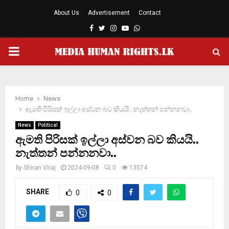
About Us
Advertisement
Contact
Facebook
Twitter
Instagram
Youtube
Whatsapp
PRIMARY
MENU
Home
News
ඇමති පිරිසක් ඉල්ලා අස්වන බව කියයි.. නැත්තන් පන්නනවා..
News
Political
ඇමති පිරිසක් ඉල්ලා අස්වන බව කියයි..
නැත්තන් පන්නනවා..
by
Shiran Viraj
2024-09-08
0
13574
SHARE
0
0