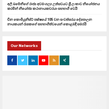
අලි ඛමේනිගේ රාජ්‍ය අවමංගල්‍ය උත්සවයට ශ්‍රී ලංකාව නියෝජනය
කරමින් නියෝජ්‍ය කථානායකවරයා සහභාගි වෙයි
චීන කොමියුනිස්ට් පක්ෂයේ 105 වන සංවත්සරය දේශපාලන
නායකයන් රැසකගේ සහභාගිත්වයෙන් කොළඹදී සමරයි
Our Networks