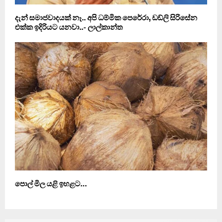
දැන් සමාජවාදයක් නෑ.. අපි ධම්මික පෙරේරා, ඩඩ්ලි සිරිසේන
එක්ක ඉදිරියට යනවා..- ලාල්කාන්ත
පොල් මිල යළි ඉහළට…