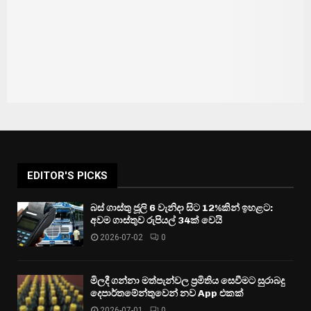
EDITOR'S PICKS
බස් ගාස්තු ජූලි 6 වැනිදා සිට 12%කින් ඉහළට:
අවම ගාස්තුව රුපියල් 34ක් වෙයි
2026-07-02
0
මිලදී ගන්නා මත්පැන්වල ප්‍රමිතිය සෙවීමට සුරාබදු
දෙපාර්තමේන්තුවෙන් නව App එකක්
2026-07-01
0