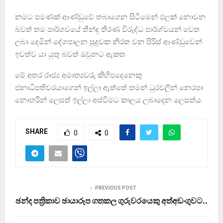
නමට පමණක් ආණ්ඩුවේ තබාගෙන සිටීමෙන් ඵලක් නොවන
බවත් තම පාර්ශවයේ තීන්දු තීරණ විරුද්ධ පාර්ශ්වයන් වෙත
ලබා දෙමින් දේශපාලන සූදුවක නිරත වන පිරිස් ආණ්ඩුවෙන්
ඉවත්ව යා යුතු බවත් ඔවුනට ඇකත
මේ අතර රාජ්‍ය අමාත්‍යවරු කිහිපදෙනෙකු
ජනාධිපතිවරයාගෙන් ඉල්ලා ඇත්තේ තමන් ධුරවලින් නෙරපා
නොහරින් ලෙසත් ඉල්ලා අස්වීමට කාලය ලබාදෙන ලෙසත්ය.
SHARE
0
0
PREVIOUS POST
ඡන්ද පත්‍රිකාව ඡායාරූප ගතකල ගුරුවරයෙකු අත්අඩංගුවට..