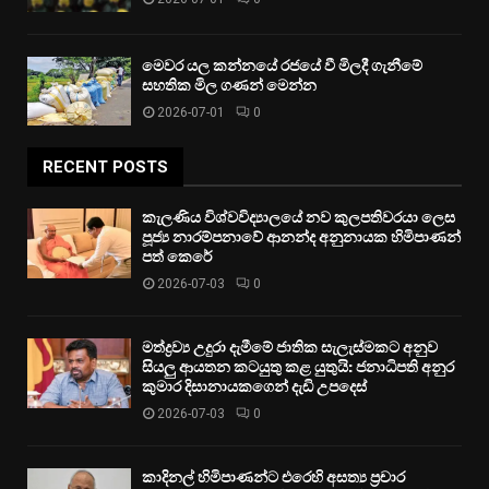
මෙවර යල කන්නයේ රජයේ වී මිලදී ගැනීමේ
සහතික මිල ගණන් මෙන්න
2026-07-01
0
RECENT POSTS
කැලණිය විශ්වවිද්‍යාලයේ නව කුලපතිවරයා ලෙස
පූජ්‍ය නාරම්පනාවේ ආනන්ද අනුනායක හිමිපාණන්
පත් කෙරේ
2026-07-03
0
මත්ද්‍රව්‍ය උදුරා දැමීමේ ජාතික සැලැස්මකට අනුව
සියලු ආයතන කටයුතු කළ යුතුයි: ජනාධිපති අනුර
කුමාර දිසානායකගෙන් දැඩි උපදෙස්
2026-07-03
0
කාදිනල් හිමිපාණන්ට එරෙහි අසත්‍ය ප්‍රචාර