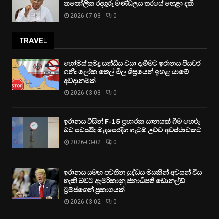
කතෝලික රදගුරු මණ්ඩලය තරයේ හෙළා දකී
2026-07-03
0
TRAVEL
හෝමුස් සමුද්‍ර සන්ධිය වසා දැමීමට ඉරානය පියවර
ගනී: ලෝක තෙල් මිල ශීඝ්‍රයෙන් ඉහළ යාමේ
අවදානමක්
2026-03-03
0
ඉරානය විසින් F-15 ප්‍රහාරක යානයක් බිම හෙළූ
බව පවසයි; මැදපෙරදිග ගැටුම් උච්ච අවස්ථාවකට
2026-03-02
0
ඉරානය සමඟ පවතින යුද්ධය මසකින් අවසන් විය
හැකි බවට ඇමරිකානු ජනාධිපති ඩොනල්ඩ්
ට්‍රම්ප්ගෙන් ප්‍රකාශයක්
2026-03-02
0