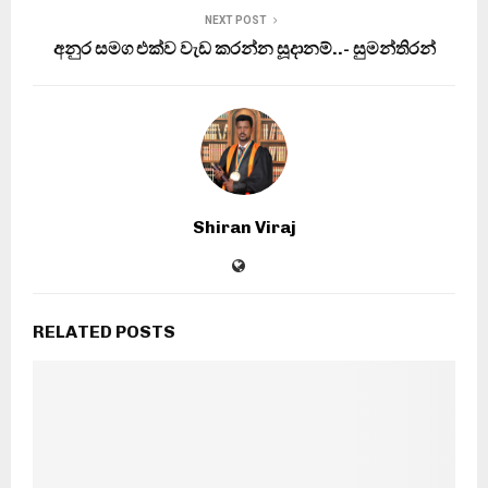
NEXT POST
අනුර සමග එක්ව වැඩ කරන්න සූදානම්..- සුමන්තිරන්
Shiran Viraj
RELATED POSTS