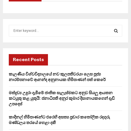
S
e
a
S
r
c
E
h
Recent Posts
f
A
o
කැලණිය විශ්වවිද්‍යාලයේ නව කුලපතිවරයා ලෙස පූජ්‍ය
r
R
නාරම්පනාවේ ආනන්ද අනුනායක හිමිපාණන් පත් කෙරේ
:
C
මත්ද්‍රව්‍ය උදුරා දැමීමේ ජාතික සැලැස්මකට අනුව සියලු ආයතන
කටයුතු කළ යුතුයි: ජනාධිපති අනුර කුමාර දිසානායකගෙන් දැඩි
H
උපදෙස්
කාදිනල් හිමිපාණන්ට එරෙහි අසත්‍ය ප්‍රචාර කතෝලික රදගුරු
මණ්ඩලය තරයේ හෙළා දකී