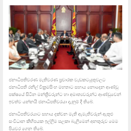
ජනාධිපතිවරණ මැතිවරණ ප්‍රචාරක වැඩකටයුතුවලට
ජනාධිපති රනිල් වික්‍රමසිංහ මහතාට සහාය නොදෙන ආණ්ඩු
පක්ෂයේ සිටින මන්ත්‍රීවරුන්ට හා අමාත්‍යවරුන්ට ආණ්ඩුවෙන්
ඉවත්ව යන්නයි ජනාධිපතිවරයා දැනුම් දී තිබේ.
ජනාධිපතිවරයාට සහාය දක්වන මැති ඇමැතිවරුන් ඇතුළු
සංවිධාන කිහිපයක ඉල්ලීම සලකා බැලීමෙන් අනතුරුව මෙම
පියවර ගෙන තිබේ.