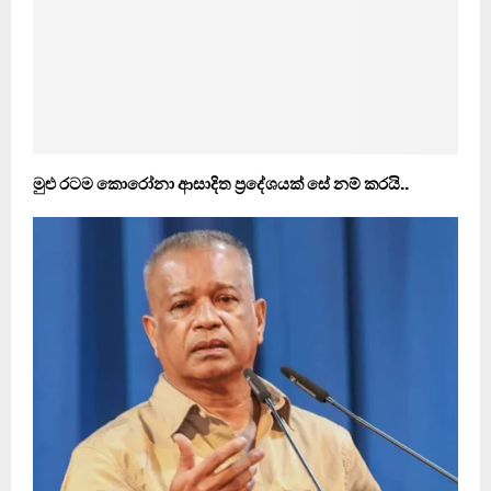
මුළු රටම කොරෝනා ආසාදිත ප‍්‍රදේශයක් සේ නම් කරයි..