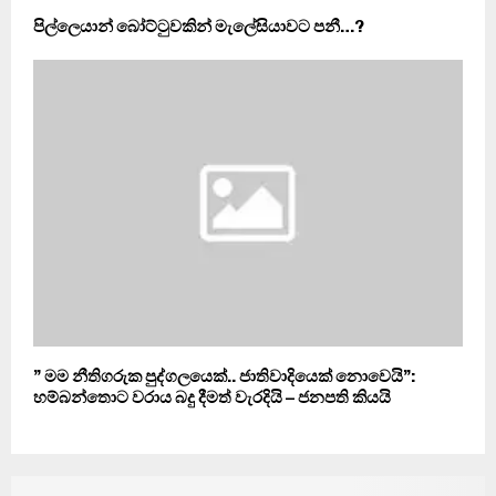
පිල්ලෙයාන් බෝට්ටුවකින් මැලේසියාවට පනී…?
” මම නීතිගරුක පුද්ගලයෙක්.. ජාතිවාදියෙක් නොවෙයි”:
හම්බන්තොට වරාය බදු දීමත් වැරදියි – ජනපති කියයි