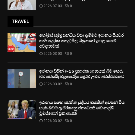
2026-07-03
0
TRAVEL
හෝමුස් සමුද්‍ර සන්ධිය වසා දැමීමට ඉරානය පියවර
ගනී: ලෝක තෙල් මිල ශීඝ්‍රයෙන් ඉහළ යාමේ
අවදානමක්
2026-03-03
0
ඉරානය විසින් F-15 ප්‍රහාරක යානයක් බිම හෙළූ
බව පවසයි; මැදපෙරදිග ගැටුම් උච්ච අවස්ථාවකට
2026-03-02
0
ඉරානය සමඟ පවතින යුද්ධය මසකින් අවසන් විය
හැකි බවට ඇමරිකානු ජනාධිපති ඩොනල්ඩ්
ට්‍රම්ප්ගෙන් ප්‍රකාශයක්
2026-03-02
0