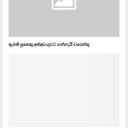
ඇමති පුතෙකු අත්අඩංගුවට ගන්නැයි වරෙන්තු