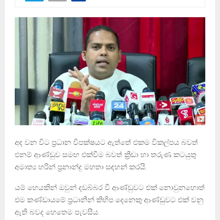
අද වන විට ප්‍රධාන විපක්ෂයට ඇත්තේ එකම විකල්පය බවත්
එනම් ආණ්ඩුව සමඟ එක්වීම බවත් ක්‍රීඩා හා තරුණ කටයුතු
අමාත්‍ය හරින් ප්‍රනාන්දු මහතා සඳහන් කරයි.
යම් හෙයකින් ඔවුන් දඩබ්බර වී ආණ්ඩුවට එක් නොවුනහොත්
එම කණ්ඩායමේ ප්‍රධානීන් කිහිප දෙනෙකු ආණ්ඩුවට එක් වනු
ඇති බවද හෙතෙම පැවසීය.