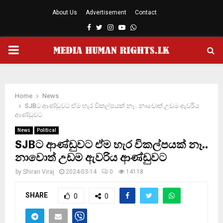
About Us
Advertisement
Contact
Facebook
Twitter
Instagram
Youtube
Whatsapp
PRIMARY
MENU
Home
News
SJBට ආණ්ඩුවට ඒම හැර විකල්පයක් නෑ.. නාවොත් උඩම ඇවරිය
ආණ්ඩුවට
News
Political
SJBට ආණ්ඩුවට ඒම හැර විකල්පයක් නෑ..
නාවොත් උඩම ඇවරිය ආණ්ඩුවට
by
Shiran Viraj
2024-03-14
0
14118
SHARE
0
0