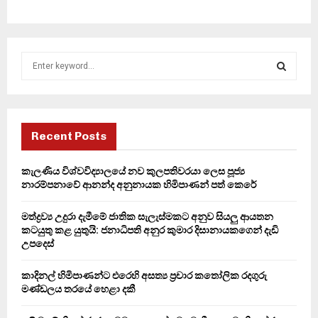
S
e
a
S
r
c
E
h
Recent Posts
f
A
o
කැලණිය විශ්වවිද්‍යාලයේ නව කුලපතිවරයා ලෙස පූජ්‍ය
r
R
නාරම්පනාවේ ආනන්ද අනුනායක හිමිපාණන් පත් කෙරේ
:
C
මත්ද්‍රව්‍ය උදුරා දැමීමේ ජාතික සැලැස්මකට අනුව සියලු ආයතන
කටයුතු කළ යුතුයි: ජනාධිපති අනුර කුමාර දිසානායකගෙන් දැඩි
H
උපදෙස්
කාදිනල් හිමිපාණන්ට එරෙහි අසත්‍ය ප්‍රචාර කතෝලික රදගුරු
මණ්ඩලය තරයේ හෙළා දකී