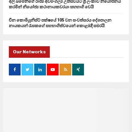
අලි ඛමේනිගේ රාජ්‍ය අවමංගල්‍ය උත්සවයට ශ්‍රී ලංකාව නියෝජනය
කරමින් නියෝජ්‍ය කථානායකවරයා සහභාගි වෙයි
චීන කොමියුනිස්ට් පක්ෂයේ 105 වන සංවත්සරය දේශපාලන
නායකයන් රැසකගේ සහභාගිත්වයෙන් කොළඹදී සමරයි
Our Networks