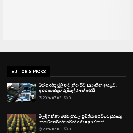
EDITOR'S PICKS
බස් ගාස්තු ජූලි 6 වැනිදා සිට 12%කින් ඉහළට:
අවම ගාස්තුව රුපියල් 34ක් වෙයි
2026-07-02
0
මිලදී ගන්නා මත්පැන්වල ප්‍රමිතිය සෙවීමට සුරාබදු
දෙපාර්තමේන්තුවෙන් නව App එකක්
2026-07-01
0