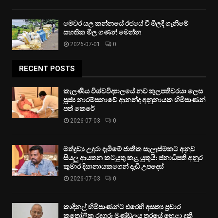
මෙවර යල කන්නයේ රජයේ වී මිලදී ගැනීමේ
සහතික මිල ගණන් මෙන්න
2026-07-01
0
RECENT POSTS
කැලණිය විශ්වවිද්‍යාලයේ නව කුලපතිවරයා ලෙස
පූජ්‍ය නාරම්පනාවේ ආනන්ද අනුනායක හිමිපාණන්
පත් කෙරේ
2026-07-03
0
මත්ද්‍රව්‍ය උදුරා දැමීමේ ජාතික සැලැස්මකට අනුව
සියලු ආයතන කටයුතු කළ යුතුයි: ජනාධිපති අනුර
කුමාර දිසානායකගෙන් දැඩි උපදෙස්
2026-07-03
0
කාදිනල් හිමිපාණන්ට එරෙහි අසත්‍ය ප්‍රචාර
කතෝලික රදගුරු මණ්ඩලය තරයේ හෙළා දකී