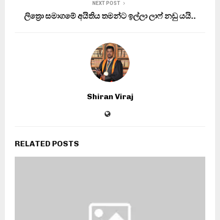
NEXT POST
ලිත්‍රො සමාගමේ අයිතිය තමන්ට ඉල්ලා ලාෆ් නඩු යයි..
Shiran Viraj
RELATED POSTS