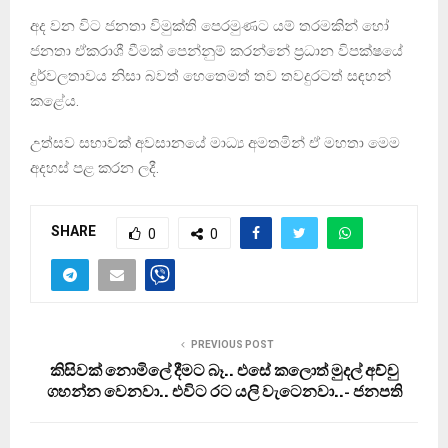
අද වන විට ජනතා විමුක්ති පෙරමුණට යම් තරමකින් හෝ
ජනතා ඒකරාශී වීමක් පෙන්නුම් කරන්නේ ප්‍රධාන විපක්ෂයේ
දුර්වලතාවය නිසා බවත් හෙතෙමත් තව තවදුරටත් සඳහන්
කළේය.
උත්සව සභාවක් අවසානයේ මාධ්‍ය අමතමින් ඒ මහතා මෙම
අදහස් පළ කරන ලදී.
SHARE
0
0
PREVIOUS POST
කිසිවක් නොමිලේ දීමට බෑ.. එසේ කලොත් මුදල් අච්චු
ගහන්න වෙනවා.. එවිට රට යලි වැටෙනවා..- ජනපති