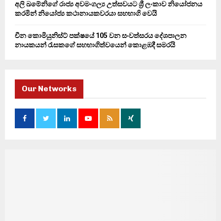
අලි ඛමේනිගේ රාජ්‍ය අවමංගල්‍ය උත්සවයට ශ්‍රී ලංකාව නියෝජනය
කරමින් නියෝජ්‍ය කථානායකවරයා සහභාගි වෙයි
චීන කොමියුනිස්ට් පක්ෂයේ 105 වන සංවත්සරය දේශපාලන
නායකයන් රැසකගේ සහභාගිත්වයෙන් කොළඹදී සමරයි
Our Networks