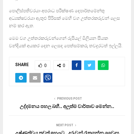
පොලිස්පතිවරයා අපරාධ පරීක්ෂණ දෙපාර්තමේන්තු
අධ්‍යක්ෂවරයා ඇතුළු පිරිසක් මෙහි වග උත්තරකරුවන් ලෙස
නම් කර ඇත.
මෙම වග උත්තරකරුවන්ගෙන් රුපියල් මිලියන සීයක
වන්දියක් අයකර දෙන ලෙසද පෙත්සම්කරු තවදුරටත් ඉල්ලයි.
SHARE
0
0
PREVIOUS POST
උද්දමනය පහල බහී.. අලුත්ම වාර්තාව මෙන්න..
NEXT POST
උෂ්ණත්වය තවත් ඉහලට.. දරුවන් රැකගන්න වෛද්‍ය