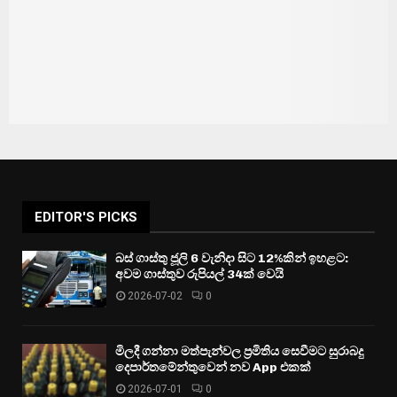
EDITOR'S PICKS
බස් ගාස්තු ජූලි 6 වැනිදා සිට 12%කින් ඉහළට:
අවම ගාස්තුව රුපියල් 34ක් වෙයි
2026-07-02
0
මිලදී ගන්නා මත්පැන්වල ප්‍රමිතිය සෙවීමට සුරාබදු
දෙපාර්තමේන්තුවෙන් නව App එකක්
2026-07-01
0