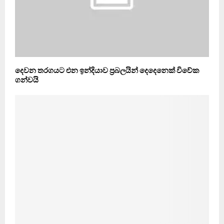
දෙවන තරගයට එන ඉන්දියාව ප්‍රබලයින් දෙදෙනෙක් විවේක
ගන්වයි