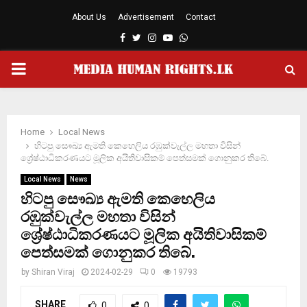
About Us
Advertisement
Contact
Facebook
Twitter
Instagram
Youtube
Whatsapp
PRIMARY
MENU
Home
Local News
හිටපු සෞඛ්‍ය ඇමති කෙහෙලිය රඹුක්වැල්ල මහතා විසින්
ශ්‍රේෂ්ඨාධිකරණයට මූලික අයිතිවාසිකම් පෙත්සමක් ගොනුකර තිබේ.
Local News
News
හිටපු සෞඛ්‍ය ඇමති කෙහෙලිය
රඹුක්වැල්ල මහතා විසින්
ශ්‍රේෂ්ඨාධිකරණයට මූලික අයිතිවාසිකම්
පෙත්සමක් ගොනුකර තිබේ.
by
Shiran Viraj
2024-02-29
0
19793
SHARE
0
0