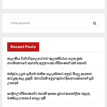
S
e
a
S
r
c
E
h
Recent Posts
f
A
o
කැලණිය විශ්වවිද්‍යාලයේ නව කුලපතිවරයා ලෙස පූජ්‍ය
r
R
නාරම්පනාවේ ආනන්ද අනුනායක හිමිපාණන් පත් කෙරේ
:
C
මත්ද්‍රව්‍ය උදුරා දැමීමේ ජාතික සැලැස්මකට අනුව සියලු ආයතන
කටයුතු කළ යුතුයි: ජනාධිපති අනුර කුමාර දිසානායකගෙන් දැඩි
H
උපදෙස්
කාදිනල් හිමිපාණන්ට එරෙහි අසත්‍ය ප්‍රචාර කතෝලික රදගුරු
මණ්ඩලය තරයේ හෙළා දකී