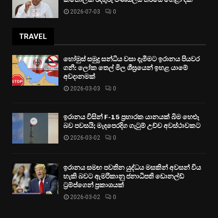
2026-07-03
0
TRAVEL
හෝමුස් සමුද්‍ර සන්ධිය වසා දැමීමට ඉරානය පියවර
ගනී: ලෝක තෙල් මිල ශීඝ්‍රයෙන් ඉහළ යාමේ
අවදානමක්
2026-03-03
0
ඉරානය විසින් F-15 ප්‍රහාරක යානයක් බිම හෙළූ
බව පවසයි; මැදපෙරදිග ගැටුම් උච්ච අවස්ථාවකට
2026-03-02
0
ඉරානය සමඟ පවතින යුද්ධය මසකින් අවසන් විය
හැකි බවට ඇමරිකානු ජනාධිපති ඩොනල්ඩ්
ට්‍රම්ප්ගෙන් ප්‍රකාශයක්
2026-03-02
0