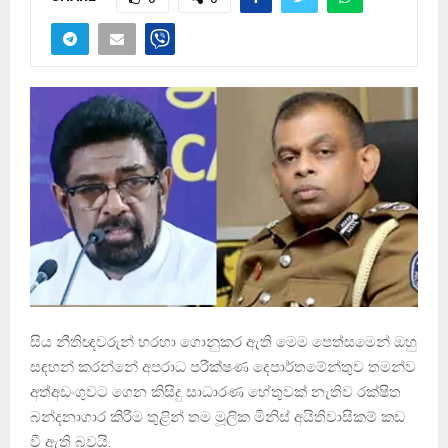
සිය නීතිඥවරුන් හරහා ගොනුකර ඇති මෙම පෙත්සමෙන් ඔහු
සඳහන් කරන්නේ අපරාධ පරීක්ෂණ දෙපාර්තමේන්තුව තමන්ව
අත්අඩංගුවට ගෙන කිසිදු සාධාරණ හේතුවක් නැතිව රක්ෂිත
බන්දනාගාර කිරීම තුළින් තම මූලික මිනිස් අයිතිවාසිකම් කඩ
වී ඇති බවයි.