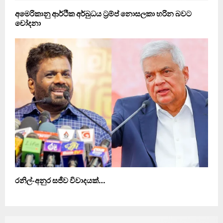
අමෙරිකානු ආර්ථික අර්බුධය ට්‍රම්ප් නොසලකා හරින බවට
චෝදනා
රනිල්-අනුර සජීව විවාදයක්…