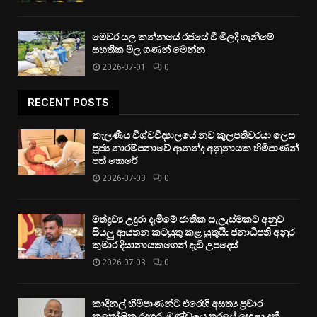
මෙවර යල කන්නයේ රජයේ වී මිලදී ගැනීමේ
සහතික මිල ගණන් මෙන්න
2026-07-01
0
RECENT POSTS
කැලණිය විශ්වවිද්‍යාලයේ නව කුලපතිවරයා ලෙස
පූජ්‍ය නාරම්පනාවේ ආනන්ද අනුනායක හිමිපාණන්
පත් කෙරේ
2026-07-03
0
මත්ද්‍රව්‍ය උදුරා දැමීමේ ජාතික සැලැස්මකට අනුව
සියලු ආයතන කටයුතු කළ යුතුයි: ජනාධිපති අනුර
කුමාර දිසානායකගෙන් දැඩි උපදෙස්
2026-07-03
0
කාදිනල් හිමිපාණන්ට එරෙහි අසත්‍ය ප්‍රචාර
කතෝලික රදගුරු මණ්ඩලය තරයේ හෙළා දකී