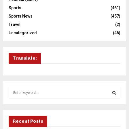
Sports
(461)
Sports News
(457)
Travel
(2)
Uncategorized
(46)
Translate:
S
e
a
S
r
c
E
h
Recent Posts
f
A