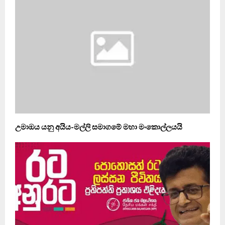
උමාඔය යනු අයිය-මල්ලි සමාගමේ මහා මංකොල්ලයයි