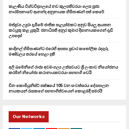
o
කැලණිය විශ්වවිද්‍යාලයේ නව කුලපතිවරයා ලෙස පූජ්‍ය
r
R
නාරම්පනාවේ ආනන්ද අනුනායක හිමිපාණන් පත් කෙරේ
:
C
මත්ද්‍රව්‍ය උදුරා දැමීමේ ජාතික සැලැස්මකට අනුව සියලු ආයතන
කටයුතු කළ යුතුයි: ජනාධිපති අනුර කුමාර දිසානායකගෙන් දැඩි
H
උපදෙස්
කාදිනල් හිමිපාණන්ට එරෙහි අසත්‍ය ප්‍රචාර කතෝලික රදගුරු
මණ්ඩලය තරයේ හෙළා දකී
අලි ඛමේනිගේ රාජ්‍ය අවමංගල්‍ය උත්සවයට ශ්‍රී ලංකාව නියෝජනය
කරමින් නියෝජ්‍ය කථානායකවරයා සහභාගි වෙයි
චීන කොමියුනිස්ට් පක්ෂයේ 105 වන සංවත්සරය දේශපාලන
නායකයන් රැසකගේ සහභාගිත්වයෙන් කොළඹදී සමරයි
Our Networks