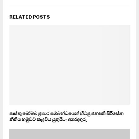
RELATED POSTS
පාස්කු බෝම්බ ප‍්‍රහාර සම්බන්ධයෙන් හිටපු ජනපති සිරිසේන
නීතිය හමුවට කැදවිය යුතුයි..- අගරදගුරු