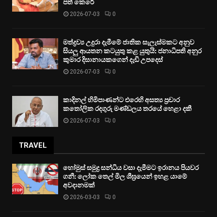
පත් කෙරේ
2026-07-03
0
මත්ද්‍රව්‍ය උදුරා දැමීමේ ජාතික සැලැස්මකට අනුව
සියලු ආයතන කටයුතු කළ යුතුයි: ජනාධිපති අනුර
කුමාර දිසානායකගෙන් දැඩි උපදෙස්
2026-07-03
0
කාදිනල් හිමිපාණන්ට එරෙහි අසත්‍ය ප්‍රචාර
කතෝලික රදගුරු මණ්ඩලය තරයේ හෙළා දකී
2026-07-03
0
TRAVEL
හෝමුස් සමුද්‍ර සන්ධිය වසා දැමීමට ඉරානය පියවර
ගනී: ලෝක තෙල් මිල ශීඝ්‍රයෙන් ඉහළ යාමේ
අවදානමක්
2026-03-03
0