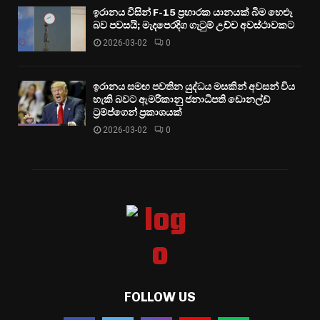
ඉරානය විසින් F-15 ප්‍රහාරක යානයක් බිම හෙළූ
බව පවසයි; මැදපෙරදිග ගැටුම් උච්ච අවස්ථාවකට
2026-03-02
0
ඉරානය සමඟ පවතින යුද්ධය මසකින් අවසන් විය
හැකි බවට ඇමරිකානු ජනාධිපති ඩොනල්ඩ්
ට්‍රම්ප්ගෙන් ප්‍රකාශයක්
2026-03-02
0
FOLLOW US