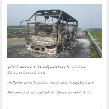
දක්ෂිණ අධිවේගී මාර්ගයේදී සුඛෝපභෝගී බස් රථයක්
ගිනිගෙන විනාශ වී තිබේ.
බෙලිඅත්ත අන්තර් හුවමාරු අසලදී මෙම අනතුර සිදුවී ඇත.
ගින්නෙන් බස් රථය මුළුමනින්ම විනාශයට පත් වී තිබේ.