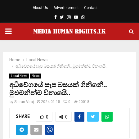
About Us
Advertisement
Contact
Facebook
Twitter
Instagram
Youtube
Whatsapp
PRIMARY
MENU
Home
Local News
අධිවේගයේ සැප බසයක් ගිනිගනී.. මුළුමනින්ම විනාශයි..
Local News
News
අධිවේගයේ සැප බසයක් ගිනිගනී..
මුළුමනින්ම විනාශයි..
by
Shiran Viraj
2024-01-15
0
20018
SHARE
0
0