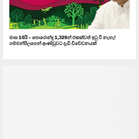
මාස 10යි – පොරොන්දු 1,329න් එකක්වත් ඉටු වී නැහැ!
ගම්මන්පිලගෙන් ආණ්ඩුවට දැඩි විවේචනයක්