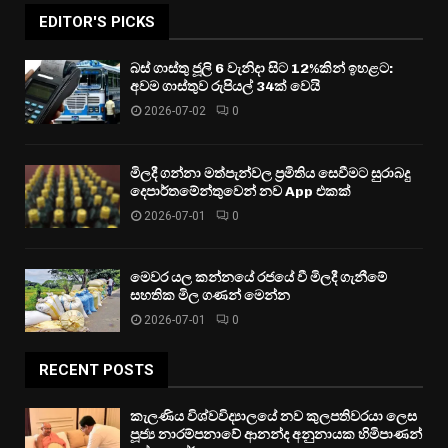
EDITOR'S PICKS
බස් ගාස්තු ජූලි 6 වැනිදා සිට 12%කින් ඉහළට:
අවම ගාස්තුව රුපියල් 34ක් වෙයි
2026-07-02
0
මිලදී ගන්නා මත්පැන්වල ප්‍රමිතිය සෙවීමට සුරාබදු
දෙපාර්තමේන්තුවෙන් නව App එකක්
2026-07-01
0
මෙවර යල කන්නයේ රජයේ වී මිලදී ගැනීමේ
සහතික මිල ගණන් මෙන්න
2026-07-01
0
RECENT POSTS
කැලණිය විශ්වවිද්‍යාලයේ නව කුලපතිවරයා ලෙස
පූජ්‍ය නාරම්පනාවේ ආනන්ද අනුනායක හිමිපාණන්