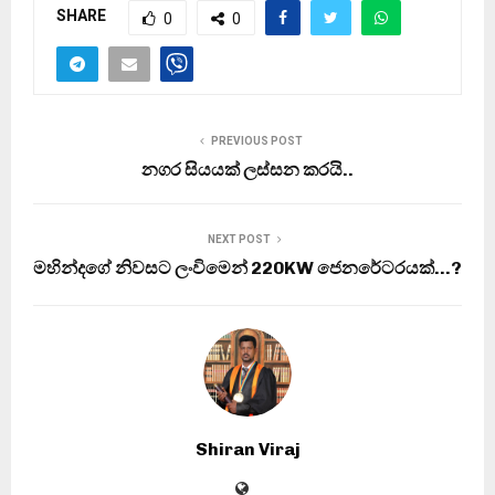
SHARE
0
0
PREVIOUS POST
නගර සියයක් ලස්සන කරයි..
NEXT POST
මහින්දගේ නිවසට ලංවිමෙන් 220KW ජෙනරේටරයක්…?
Shiran Viraj