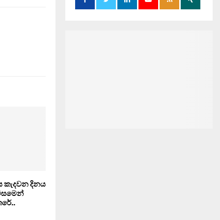
 කැදවන දිනය
ිසමෙන්
ෙරේ..