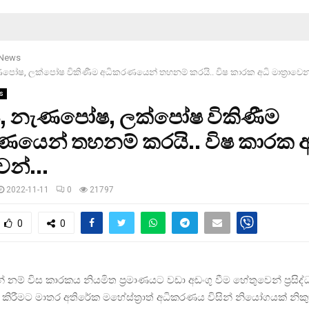
 News
පෝෂ, ලක්පෝෂ විකිණීම අධිකරණයෙන් තහනම් කරයි.. විෂ කාරක අධි මාත‍්‍රාවෙන
s
, නැණපෝෂ, ලක්පෝෂ විකිණීම
ණයෙන් තහනම් කරයි.. විෂ කාරක අ
ාවෙන්…
2022-11-11
0
21797
0
0
නම් විස කාරකය නියමිත ප්‍රමාණයට වඩා අඩංගු වීම හේතුවෙන් ‍ප‍්‍රසිද
කිරීමට මාතර අතිරේක මහේස්ත්‍රාත් අධිකරණය විසින් නියෝගයක් නිකු