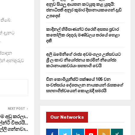
H
අනුව සියලු ආයතන කටයුතු කළ යුතුයි:
ජනාධිපති අනුර කුමාර දිසානායකගෙන් දැඩි
උපදෙස්
තිබේ.
කාදිනල් හිමිපාණන්ට එරෙහි අසත්‍ය ප්‍රචාර
ත් දැනට
කතෝලික රදගුරු මණ්ඩලය තරයේ හෙළා
.
දකී
ෂ්පාදන
අලි ඛමේනිගේ රාජ්‍ය අවමංගල්‍ය උත්සවයට
ශ්‍රී ලංකාව නියෝජනය කරමින් නියෝජ්‍ය
ින් අනතුරුව
කථානායකවරයා සහභාගි වෙයි
චීන කොමියුනිස්ට් පක්ෂයේ 105 වන
සංවත්සරය දේශපාලන නායකයන් රැසකගේ
සහභාගිත්වයෙන් කොළඹදී සමරයි
NEXT POST
ම අඩු කරලා..
Our Networks
න්ටී විතරයි..
ල්ලි ගන්නවා..