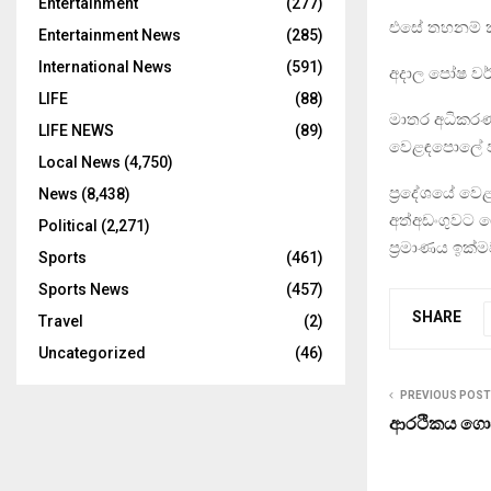
Entertainment
(277)
එසේ තහනම් 
Entertainment News
(285)
International News
(591)
අදාල පෝෂ වර
LIFE
(88)
මාතර අධිකරණ
LIFE NEWS
(89)
වෙළඳපොලේ පව
Local News
(4,750)
ප්‍රදේශයේ වෙ
News
(8,438)
අත්අඩංගුවට 
Political
(2,271)
ප්‍රමාණය ඉක්
Sports
(461)
Sports News
(457)
SHARE
Travel
(2)
Uncategorized
(46)
PREVIOUS POST
ආරථිකය ගොඩ