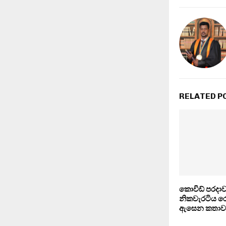
RELATED P
කොවිඩ් පරදාව බ
නිකවැරටිය 
ඇසෙන කතාව