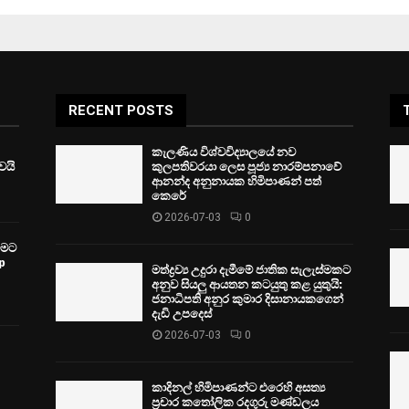
RECENT POSTS
කැලණිය විශ්වවිද්‍යාලයේ නව
ෙයි
කුලපතිවරයා ලෙස පූජ්‍ය නාරම්පනාවේ
ආනන්ද අනුනායක හිමිපාණන් පත්
කෙරේ
2026-07-03
0
වීමට
p
මත්ද්‍රව්‍ය උදුරා දැමීමේ ජාතික සැලැස්මකට
අනුව සියලු ආයතන කටයුතු කළ යුතුයි:
ජනාධිපති අනුර කුමාර දිසානායකගෙන්
දැඩි උපදෙස්
2026-07-03
0
කාදිනල් හිමිපාණන්ට එරෙහි අසත්‍ය
ප්‍රචාර කතෝලික රදගුරු මණ්ඩලය