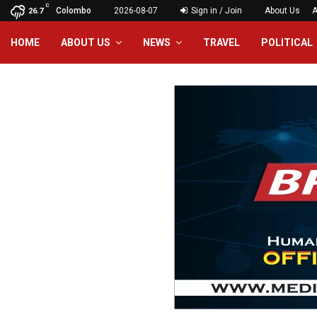
C
Colombo
2026-08-07
Sign in / Join
About Us
A
26.7
HOME
ABOUT US
NEWS
TRAVEL
POLITICAL