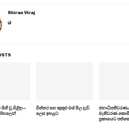
Shiran Viraj
OSTS
ිහි වූ බිළිඳා –
බිත්තර සහ කුකුළු මස් මිල දැඩි
ජනාධිපතිවරණය
රෝහලෙන්
ලෙස ඉහළට
මැතිවරණ කොම
ප්‍රකාශයට පත්ක