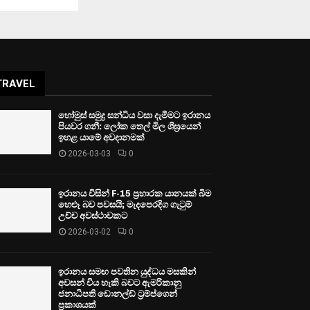
TRAVEL
හෝමුස් සමුද්‍ර සන්ධිය වසා දැමීමට ඉරානය
පියවර ගනී: ලෝක තෙල් මිල ශීඝ්‍රයෙන්
ඉහළ යාමේ අවදානමක්
2026-03-03
0
ඉරානය විසින් F-15 ප්‍රහාරක යානයක් බිම
හෙළූ බව පවසයි; මැදපෙරදිග ගැටුම්
උච්ච අවස්ථාවකට
2026-03-02
0
ඉරානය සමඟ පවතින යුද්ධය මසකින්
අවසන් විය හැකි බවට ඇමරිකානු
ජනාධිපති ඩොනල්ඩ් ට්‍රම්ප්ගෙන්
ප්‍රකාශයක්