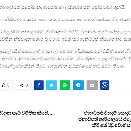
කර ඇත්තේ සුපෝෂ, නැණපෝෂ හා ලක්පෝෂ යන පෝෂ වර්ග තුනයි.
්ග නිෂ්පාදනය කරන සමාගම් තුනට මෙම තහනම් නියෝගය නිකුත් කර 
 බල සීමාවන් තුළ මෙම නිෂ්පාදන විකිණීම වහාම තහනම් කරන ලෙස
තින නිෂ්පාදන තොග වූ වහාම ඉවත් කර ගැනීමටත් නියෝග කර ඇත
ළඳසැල් පරීක්ෂාවට ලක් කරන ලද මහජන පරීක්ෂකවරුන් විසින් මෙම නි
ගෙන ඒවා රජයේ රස පරීක්ෂකවරයා වෙත යවා සිදුකරන ලද පරීක්ෂණවල
මවා ඇෆ්ලටොක්සින් තිබීම හේතුවෙන් අධිකරණයේ නඩු පවරා තිබිණි.
0
0
දාන හැටි චම්පික කියයි…
ජනාධිපති වියදම් හොදට
ජනාධිපති කාර්යාලයේ ප්ලේ
කිරි තේ බිවුවොත් ස