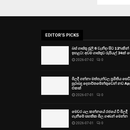
EDITOR'S PICKS
බස් ගාස්තු ජූලි 6 වැනිදා සිට 12%කින්
ඉහළට: අවම ගාස්තුව රුපියල් 34ක් ව
2026-07-02
0
මිලදී ගන්නා මත්පැන්වල ප්‍රමිතිය සෙ
සුරාබදු දෙපාර්තමේන්තුවෙන් නව Ap
එකක්
2026-07-01
0
මෙවර යල කන්නයේ රජයේ වී මිලදී
ගැනීමේ සහතික මිල ගණන් මෙන්න
2026-07-01
0