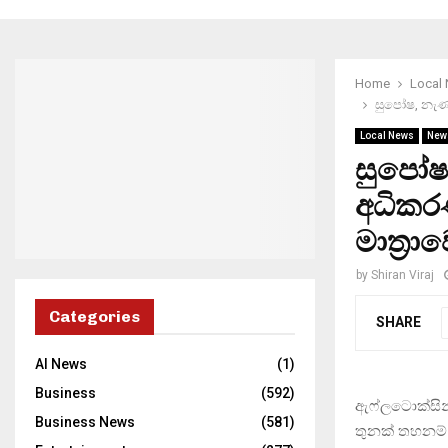
Home
Local
සුපෝෂ, නැණ
Local News
New
සුපෝෂ
අධිකර
මාත‍්‍ර
by
Shiran Viraj
Categories
SHARE
AI News
(1)
Business
(592)
ඇෆ්ලටොක්සින් 
Business News
(581)
තුනක් තහනම් 