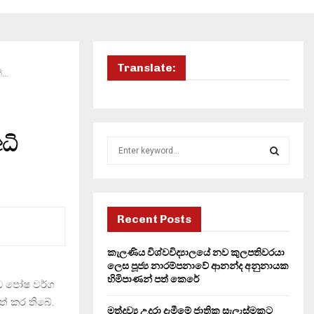
Translate:
්…
ධි
S
e
a
S
r
c
E
h
Recent Posts
f
A
o
කැලණිය විශ්වවිද්‍යාලයේ නව කුලපතිවරයා
r
R
ලෙස පූජ්‍ය නාරම්පනාවේ ආනන්ද අනුනායක
:
හිමිපාණන් පත් කෙරේ
්ධ පෝෂ වර්ග
C
ත් කර තිබේ.
මත්ද්‍රව්‍ය උදුරා දැමීමේ ජාතික සැලැස්මකට