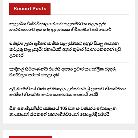
c
E
h
Recent Posts
f
A
o
කැලණිය විශ්වවිද්‍යාලයේ නව කුලපතිවරයා ලෙස පූජ්‍ය
r
R
නාරම්පනාවේ ආනන්ද අනුනායක හිමිපාණන් පත් කෙරේ
:
C
මත්ද්‍රව්‍ය උදුරා දැමීමේ ජාතික සැලැස්මකට අනුව සියලු ආයතන
කටයුතු කළ යුතුයි: ජනාධිපති අනුර කුමාර දිසානායකගෙන් දැඩි
H
උපදෙස්
කාදිනල් හිමිපාණන්ට එරෙහි අසත්‍ය ප්‍රචාර කතෝලික රදගුරු
මණ්ඩලය තරයේ හෙළා දකී
අලි ඛමේනිගේ රාජ්‍ය අවමංගල්‍ය උත්සවයට ශ්‍රී ලංකාව නියෝජනය
කරමින් නියෝජ්‍ය කථානායකවරයා සහභාගි වෙයි
චීන කොමියුනිස්ට් පක්ෂයේ 105 වන සංවත්සරය දේශපාලන
නායකයන් රැසකගේ සහභාගිත්වයෙන් කොළඹදී සමරයි