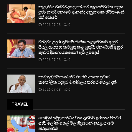
කැලණිය විශ්වවිද්‍යාලයේ නව කුලපතිවරයා ලෙස
පූජ්‍ය නාරම්පනාවේ ආනන්ද අනුනායක හිමිපාණන්
පත් කෙරේ
2026-07-03
0
මත්ද්‍රව්‍ය උදුරා දැමීමේ ජාතික සැලැස්මකට අනුව
සියලු ආයතන කටයුතු කළ යුතුයි: ජනාධිපති අනුර
කුමාර දිසානායකගෙන් දැඩි උපදෙස්
2026-07-03
0
කාදිනල් හිමිපාණන්ට එරෙහි අසත්‍ය ප්‍රචාර
කතෝලික රදගුරු මණ්ඩලය තරයේ හෙළා දකී
2026-07-03
0
TRAVEL
හෝමුස් සමුද්‍ර සන්ධිය වසා දැමීමට ඉරානය පියවර
ගනී: ලෝක තෙල් මිල ශීඝ්‍රයෙන් ඉහළ යාමේ
අවදානමක්