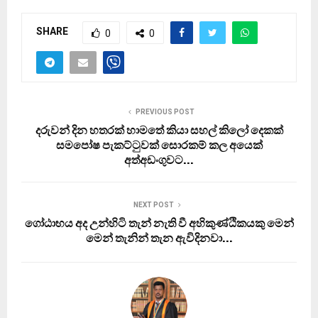
SHARE
0
0
PREVIOUS POST
දරුවන් දින හතරක් හාමතේ කියා සහල් කිලෝ දෙකක්
සමපෝෂ පැකට්ටුවක් සොරකම් කල අයෙක්
අත්අඩංගුවට…
NEXT POST
ගෝඨාභය අද උන්හිටි තැන් නැති වී අහිකුණ්ඨිකයකු මෙන්
මෙන් තැනින් තැන ඇවිදිනවා…