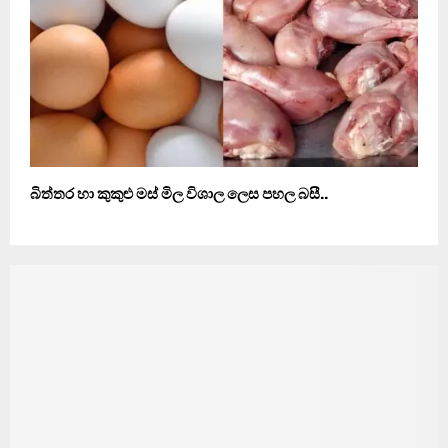
බිත්තර හා කුකුළු මස් මිල විශාල ලෙස පහල බසී..