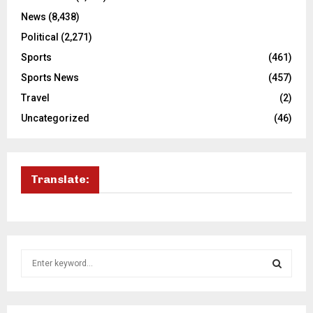
News
(8,438)
Political
(2,271)
Sports
(461)
Sports News
(457)
Travel
(2)
Uncategorized
(46)
Translate:
S
e
a
S
r