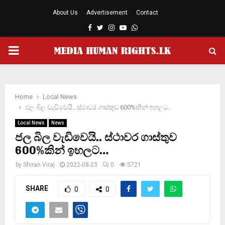
About Us
Advertisement
Contact
Facebook
Twitter
Instagram
Youtube
Whatsapp
PRIMARY
MENU
Home
Local News
ජල බිල වැඩිවෙයි.. ස්ථාවර ගාස්තුව 600%කින් ඉහලට…
Local News
News
ජල බිල වැඩිවෙයි.. ස්ථාවර ගාස්තුව
600%කින් ඉහලට…
by
Shiran Viraj
2022-08-23
0
5721
SHARE
0
0