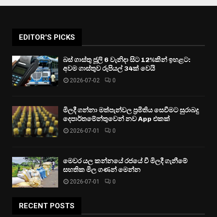
EDITOR'S PICKS
බස් ගාස්තු ජූලි 6 වැනිදා සිට 12%කින් ඉහළට:
අවම ගාස්තුව රුපියල් 34ක් වෙයි
2026-07-02
0
මිලදී ගන්නා මත්පැන්වල ප්‍රමිතිය සෙවීමට සුරාබදු
දෙපාර්තමේන්තුවෙන් නව App එකක්
2026-07-01
0
මෙවර යල කන්නයේ රජයේ වී මිලදී ගැනීමේ
සහතික මිල ගණන් මෙන්න
2026-07-01
0
RECENT POSTS