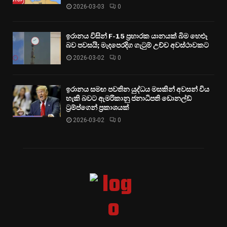
2026-03-03
0
ඉරානය විසින් F-15 ප්‍රහාරක යානයක් බිම හෙළූ
බව පවසයි; මැදපෙරදිග ගැටුම් උච්ච අවස්ථාවකට
2026-03-02
0
ඉරානය සමඟ පවතින යුද්ධය මසකින් අවසන් විය
හැකි බවට ඇමරිකානු ජනාධිපති ඩොනල්ඩ්
ට්‍රම්ප්ගෙන් ප්‍රකාශයක්
2026-03-02
0