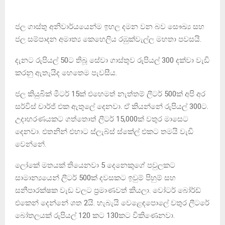
ජල ගාස්තු අනිවාර්යයෙන්ම ඉහල දමන වන බව සෞඛ්‍ය සහ
ජල සම්පාදන අමාත්‍ය කෙහෙලිය රඹුක්වැල්ල මහතා පවසයි.
දැනට රුපියල් 50ට තිබූ සේවා ගාස්තුව රුපියල් 300 දක්වා වැඩි
කරනු ඇතැයිද හෙතෙම පැවසීය.
ජල කියුබික් මීටර් 15ක් එහෙමත් නැත්තම් ලීටර් 500ක් අපි අර
සර්විස් චාර්ජ් එක ඇතුලේ දෙනවා. ඒ කියන්නේ රුපියල් 300ට.
උදාහරණයකට ගත්තොත් ලීටර් 15,000ක් වතුර මාසෙට
දෙනවා. එතනින් එහාට ස්ලැබ්ස් ස්කේල් එකට තමයි වැඩි
වෙන්නේ.
ලෝකේ මතයක් තියෙනවා 5 දෙනෙකුගේ පවුලකට
සාමාන්‍යයෙන් ලීටර් 500ක් දවසකට ඉවුම් පිහුම් සහ
සනීපාරක්ෂක වැඩ වලට ප්‍රමාණවත් කියලා. වෝටර් බෝර්ඩ්
එකෙන් දෙන්නේ ශත 2යි. හැබැයි වෙළෙඳපොලේ වතුර ලීටරේ
බෝතලයක් රුපියල් 120 කට 130කට විකිණෙනවා.