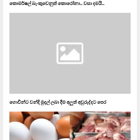
කොමර්ෂල් බැංකුවෙනුත් කොරෝනා.. වසා දමයි..
ගොවීන්ට වන්දි මුදල් ලබා දීම අලුත් අවුරුද්දට පෙර