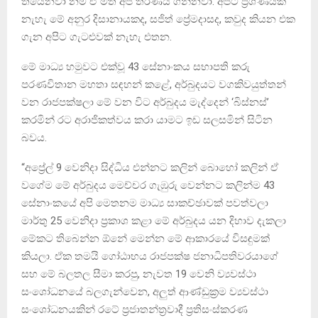
තියෙනවා නම් ඒ මත අපි තීරණය ගන්නවා. අපිට ප්‍රශ්ණයක්
නැහැ මේ අනුර දිසානායකද, සජිත් ප්‍රේමදාසද, කවුද කියන එක
ගැන අපිට ගැටළුවක් නැහැ එතන.
මේ මාධ්‍ය හමුවට එක්වූ 43 සේනාංකය සභාපති කරු
පරණවිතාන මහතා සඳහන් කළේ, අර්බුදයට වගකිවයුත්තන්
වන රාජපක්ෂලා මේ වන විට අර්බුදය මැද්දෙන් ‘බිස්නස්’
කරමින් රට අරාජිකත්වය කරා යාමට ඉඩ සලසමින් සිටින
බවය.
“අප්‍රේල් 9 වෙනිදා සිද්ධිය එන්නට කලින් බොහෝ කලින් ඒ
වගේම මේ අර්බුදය මෙච්චර ගැඹුරු වෙන්නට කලින්ම 43
සේනාංකයේ අපි මෙතනම මාධ්‍ය සාකච්ඡාවක් පවත්වලා
මාර්තු 25 වෙනිදා ප්‍රකාශ කළා මේ අර්බුදය යන දිහාව දැකලා
මේකට තිබෙන්න ඕනේ මෙන්න මේ ආකාරයේ විසඳුමක්
කියලා. ඒක තමයි ගෝඨාභය රාජපක්ෂ ජනාධිපතිවරයාගේ
සහ මේ බලතල සීමා කරපු, නැවත 19 වෙනි ව්‍යවස්ථා
සංශෝධනයේ බලගැන්වෙන, අලුත් ආණ්ඩුක්‍රම ව්‍යවස්ථා
සංශෝධනයකින් රටේ ප්‍රජාතන්ත්‍රවාදී ප්‍රතිසංස්කරණ