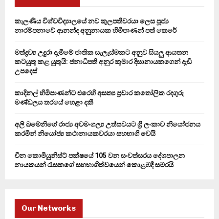
f
A
o
කැලණිය විශ්වවිද්‍යාලයේ නව කුලපතිවරයා ලෙස පූජ්‍ය
r
R
නාරම්පනාවේ ආනන්ද අනුනායක හිමිපාණන් පත් කෙරේ
:
C
මත්ද්‍රව්‍ය උදුරා දැමීමේ ජාතික සැලැස්මකට අනුව සියලු ආයතන
කටයුතු කළ යුතුයි: ජනාධිපති අනුර කුමාර දිසානායකගෙන් දැඩි
H
උපදෙස්
කාදිනල් හිමිපාණන්ට එරෙහි අසත්‍ය ප්‍රචාර කතෝලික රදගුරු
මණ්ඩලය තරයේ හෙළා දකී
අලි ඛමේනිගේ රාජ්‍ය අවමංගල්‍ය උත්සවයට ශ්‍රී ලංකාව නියෝජනය
කරමින් නියෝජ්‍ය කථානායකවරයා සහභාගි වෙයි
චීන කොමියුනිස්ට් පක්ෂයේ 105 වන සංවත්සරය දේශපාලන
නායකයන් රැසකගේ සහභාගිත්වයෙන් කොළඹදී සමරයි
Our Networks