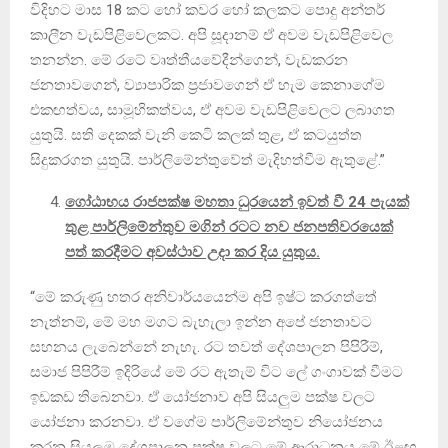
විදිහට මාස 18 කට හෝ කවර හෝ කලකට පොදු අන්තර්
කාලීන වැඩපිළිවෙලකට. අපි සූදානම් ඒ අවම වැඩපිළිවෙල
තනන්න. මේ රටේ වෘත්තීයවේදීන්ගෙන්, වැඩකරන
ජනතාවගෙන්, ව්‍යාපාරික ප්‍රජාවගෙන් ඒ හැම කෙනාගේම
එකඟත්වය, සාමූහිකත්වය, ඒ අවම වැඩපිළිවෙලට ලබාගත
යුතුයි. සති දෙකක් වැනි කෙටි කලක් තුළ, ඒ කටයුත්ත
සිදුකරගත යුතුයි. පාර්ලිමේන්තුවේත් මැදිහත්වීම ඇතුළේ.”
ගෝඨාභය රාජපක්ෂ මහතා ධුරයෙන් ඉවත් වී 24 පැයක්
තුළ පාර්ලිමේන්තුව මගින් රටට නව ජනපතිවරයෙක්
පත් කරදීමට අවස්ථාව උදා කර දිය යුතුය.
“මේ කරුණු හතර අනිවාර්යයෙන්ම අපි ඉෂ්ට කරගත්තේ
නැත්නම්, මේ මහ මගට බැහැලා ඉන්න අපේ ජනතාවට
සහනය ලැබෙන්නේ නැහැ. රට තවත් දේශපාලන පිපිරීම්,
සමාජ පිපිරීම් ඉදිරියේ මේ රට ඇතැම් විට ලේ ගංගාවක් වීමට
ඉඩකඩ තිබෙනවා. ඒ යෝජනාව අපි සියලුම පක්ෂ වලට
යෝජනා කරනවා. ඒ වගේම පාර්ලිමේන්තුව නියෝජනය
කරන සියලුම දේශපාලන පක්ෂ වලට මේ ආරාධනය මේ ඊළඟ