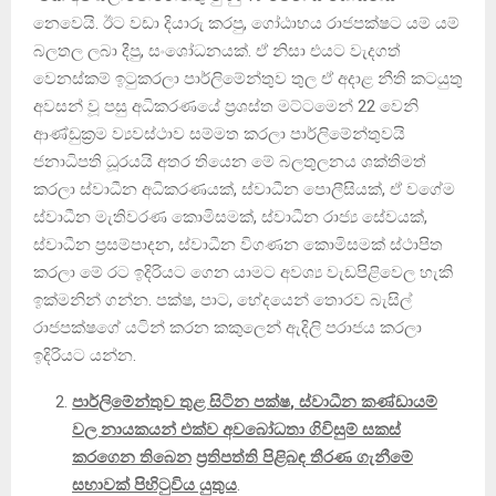
නෙවෙයි. ඊට වඩා දියාරු කරපු, ගෝඨාභය රාජපක්ෂට යම් යම්
බලතල ලබා දීපු, සංශෝධනයක්. ඒ නිසා එයට වැදගත්
වෙනස්කම් ඉටුකරලා පාර්ලිමේන්තුව තුල ඒ අදාළ නීති කටයුතු
අවසන් වූ පසු අධිකරණයේ ප්‍රශස්ත මට්ටමෙන් 22 වෙනි
ආණ්ඩුක්‍රම ව්‍යවස්ථාව සම්මත කරලා පාර්ලිමේන්තුවයි
ජනාධිපති ධූරයයි අතර තියෙන මේ බලතුලනය ශක්තිමත්
කරලා ස්වාධීන අධිකරණයක්, ස්වාධීන පොලීසියක්, ඒ වගේම
ස්වාධීන මැතිවරණ කොමිසමක්, ස්වාධීන රාජ්‍ය සේවයක්,
ස්වාධීන ප්‍රසම්පාදන, ස්වාධීන විගණන කොමිසමක් ස්ථාපිත
කරලා මේ රට ඉදිරියට ගෙන යාමට අවශ්‍ය වැඩපිළිවෙල හැකි
ඉක්මනින් ගන්න. පක්ෂ, පාට, භේදයෙන් තොරව බැසිල්
රාජපක්ෂගේ යටින් කරන කකුලෙන් ඇදිලි පරාජය කරලා
ඉදිරියට යන්න.
පාර්ලිමේන්තුව තුළ සිටින පක්ෂ
,
ස්වාධීන කණ්ඩායම්
වල නායකයන් එක්ව අවබෝධතා ගිවිසුම් සකස්
කරගෙන තිබෙන
ප්‍රතිපත්ති පිළිබඳ තීරණ ගැනීමේ
සභාවක් පිහිටුවිය යුතුය
.