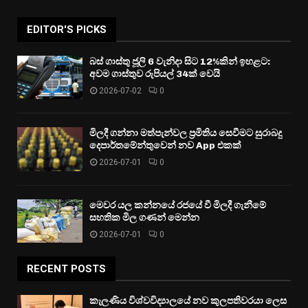
EDITOR'S PICKS
බස් ගාස්තු ජූලි 6 වැනිදා සිට 12%කින් ඉහළට:
අවම ගාස්තුව රුපියල් 34ක් වෙයි
2026-07-02
0
මිලදී ගන්නා මත්පැන්වල ප්‍රමිතිය සෙවීමට සුරාබදු
දෙපාර්තමේන්තුවෙන් නව App එකක්
2026-07-01
0
මෙවර යල කන්නයේ රජයේ වී මිලදී ගැනීමේ
සහතික මිල ගණන් මෙන්න
2026-07-01
0
RECENT POSTS
කැලණිය විශ්වවිද්‍යාලයේ නව කුලපතිවරයා ලෙස