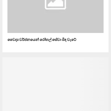
වෛද්‍ය වර්ජනයෙන් රෝහල් සේවා බිඳ වැටේ