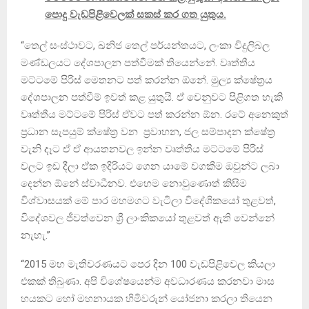
පොදු වැඩපිළිවෙලක් සකස් කර ගත යුතුය.
“තෙල් සංස්ථාවට, ඛනිජ තෙල් පර්යන්තයට, ලංකා විදුලිබල
මණ්ඩලයට දේශපාලන පත්වීමක් තියෙන්නේ. වෘත්තීය
මට්ටමේ පිරිස් මෙතනට පත් කරන්න ඕනේ. මුල්‍ය ක්ෂේත්‍රය
දේශපාලන පත්වීම් ඉවත් කළ යුතුයි. ඒ වෙනුවට පිළිගත හැකි
වෘත්තීය මට්ටමේ පිරිස් ඒවට පත් කරන්න ඕන. රටේ අනෙකුත්
ප්‍රධාන සැපයුම් ක්ෂේත්‍ර වන ප්‍රවාහන, ජල සම්පාදන ක්ෂේත්‍ර
වැනි දෑට ඒ ඒ ආයතනවල ඉන්න වෘත්තීය මට්ටමේ පිරිස්
වලට ඉඩ දීලා ඒක ඉදිරියට ගෙන යාමේ වගකීම ඔවුන්ට ලබා
දෙන්න ඕනේ ස්වාධීනව. එහෙම නොවුණොත් කිසිම
විශ්වාසයක් මේ පාර මහමගට වැටිලා විදේශිකයෝ තුළවත්,
විදේශවල ජීවත්වෙන ශ්‍රී ලාංකිකයෝ තුළවත් ඇති වෙන්නේ
නැහැ.”
“2015 මහ මැතිවරණයට පෙර දින 100 වැඩපිළිවෙල කියලා
එකක් තිබුණා. අපි විශේෂයෙන්ම අවධාරණය කරනවා මාස
හයකට හෝ මහනායක හිමිවරුන් යෝජනා කරලා තියෙන