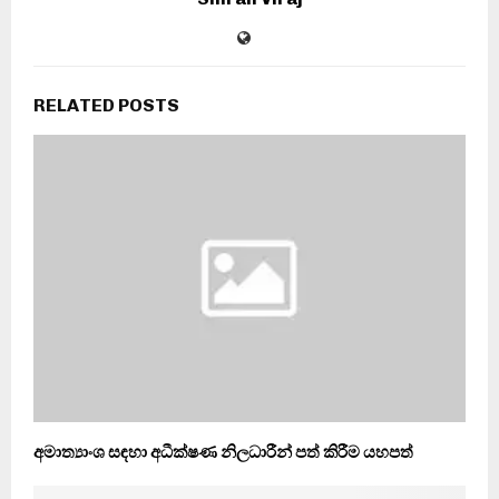
RELATED POSTS
අමාත්‍යාංශ සඳහා අධීක්ෂණ නිලධාරීන් පත් කිරීම යහපත්