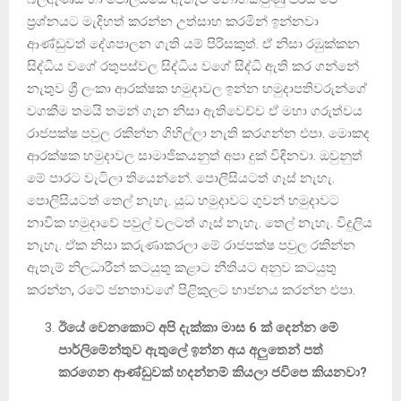
ප්‍රශ්නයට මැදිහත් කරන්න උත්සාහ කරමින් ඉන්නවා
ආණ්ඩුවත් දේශපාලන ගැති යම් පිරිසකුත්. ඒ නිසා රඹුක්කන
සිද්ධිය වගේ රතුපස්වල සිද්ධිය වගේ සිද්ධි ඇති කර ගන්නේ
නැතුව ශ්‍රී ලංකා ආරක්ෂක හමුදාවල ඉන්න හමුදාපතිවරුන්ගේ
වගකීම තමයි තමන් ගැන නිසා ඇතිවෙච්ච ඒ මහා ගරුත්වය
රාජපක්ෂ පවුල රකින්න ගිහිල්ලා නැති කරගන්න එපා. මොකද
ආරක්ෂක හමුදාවල සාමාජිකයනුත් අපා දුක් විඳිනවා. ඔවුනුත්
මේ පාරට වැටිලා තියෙන්නේ. පොලීසියටත් ගෑස් නැහැ.
පොලිසියටත් තෙල් නැහැ. යුධ හමුදාවට ගුවන් හමුදාවට
නාවික හමුදාවේ පවුල් වලටත් ගෑස් නැහැ. තෙල් නැහැ. විදුලිය
නැහැ. ඒක නිසා කරුණාකරලා මේ රාජපක්ෂ පවුල රකින්න
ඇතැම් නිලධාරීන් කටයුතු කළාට නීතියට අනුව කටයුතු
කරන්න, රටේ ජනතාවගේ පිළිකුලට භාජනය කරන්න එපා.
ඊයේ වෙනකොට අපි දැක්කා මාස 6 ක් දෙන්න මේ
පාර්ලිමේන්තුව ඇතුලේ ඉන්න අය අලුතෙන් පත්
කරගෙන ආණ්ඩුවක් හදන්නම් කියලා ජවිපෙ කියනවා
?