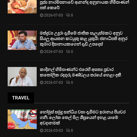
පූජ්‍ය නාරම්පනාවේ ආනන්ද අනුනායක හිමිපාණන්
පත් කෙරේ
2026-07-03
0
මත්ද්‍රව්‍ය උදුරා දැමීමේ ජාතික සැලැස්මකට අනුව
සියලු ආයතන කටයුතු කළ යුතුයි: ජනාධිපති අනුර
කුමාර දිසානායකගෙන් දැඩි උපදෙස්
2026-07-03
0
කාදිනල් හිමිපාණන්ට එරෙහි අසත්‍ය ප්‍රචාර
කතෝලික රදගුරු මණ්ඩලය තරයේ හෙළා දකී
2026-07-03
0
TRAVEL
හෝමුස් සමුද්‍ර සන්ධිය වසා දැමීමට ඉරානය පියවර
ගනී: ලෝක තෙල් මිල ශීඝ්‍රයෙන් ඉහළ යාමේ
අවදානමක්
2026-03-03
0