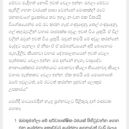
මේවට මැදිහත් නොවී ඉවත් වෙලා ඉන්න. ඔබලා මේවට
ඇඟිලි ගහන වාරයක් පාසා වෙන්නේ මොකක්ද? රටේ
ජනතාවගේ ප්‍රකෝපය තව ඉහළ නංවන එක විතරයි.
විශේෂයෙන්ම මේ රට කරන ගෑස් ගණුදෙනු, තෙල් ගණුදෙනු,
ගල් අඟුරුවලින් වහාම රාජපක්ෂ පවුල ඉවත් විය යුතුයි. ඒ ඩීල්
වලින් ඔවුන් ඉවත් විය යුතුයි. ඔවුන් තමයි මේ අවුල කරන්නේ.
මැද්දට පැනලා. ඒ නිසා ඒ ඒ සම්බන්ධයෙන් අපි බොහොම
පැහැදිලිව කියනවා වහාම දේශපාලනයෙන් ඉවත් වෙලා
පැත්තකට වෙලා ඉන්න. මම දන්නේ නැහැ වාසුදේව
නානායක්කාර මහත්තයාට මොනවා කියලා තියෙනවද කියලා.
වහාම පැත්තකට වෙලා ඉන්න. ඒක තමයි මේ මොහොතේ
ඔබේ පවුලටත්, මේ රටටත් කරන්න පුළුවන් ලොකුම
උපකාරය.”
මෙහිදී මාධ්‍යවේදීන් නැගු ප්‍රශ්නවලට පිළිතුරු දුන් රණවක
මහතා;
ඔබතුමන්ලා මේ සර්වපාක්ෂික රජයක් පිහිටුවන්න ගෙන
එන යෝජනා කොච්චර යෝජනා ගෙනාවත් වැඩි බලය