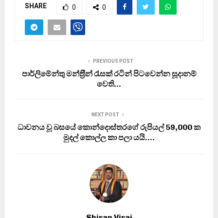
SHARE
0
0
PREVIOUS POST
පාර්ලිමේන්තු මන්ත‍්‍රීන් රැසක් රටින් පිටවෙන්න සූදානම්
වෙති…
NEXT POST
ධාවනය වූ බසයේ කොන්දොස්තරගේ රුපියල් 59,000 ක
මුදල් කොල්ල කා පලා යයි….
Shiran Viraj