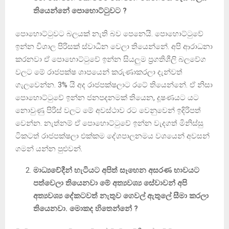
තියෙන්නේ පොහොට්ටුවට ?
පොහොට්ටුවට බලයක් නැති බව පෙනෙයි. පොහොට්ටුවේ
ඉන්න විශාල පිරිසක් ස්වාධීන වෙලා තියෙන්නේ. අපි ආරාධනා
කරනවා ඒ පොහොට්ටුවේ ඉන්න සියලුම ප්‍රගතිශීලි බලවේග
වලට මේ රාජපක්ෂ ශාපයෙන් කරුණාකරලා දැන්වත්
ගැලවෙන්න. 3% යි අද රාජපක්ෂලාට රටේ තියෙන්නේ. ඒ නිසා
පොහොට්ටුවේ ඉන්න ජනපදනමක් තියෙන, දූෂණයට යට
නොවුණු පිරිස් වලට මේ අවස්ථාව රට වෙනුවෙන් ඉදිරිපත්
වෙන්න. නැත්නම් ඒ පොහොට්ටුවේ ඉන්න වැදගත් මිනිස්සු
ටිකටත් රාජපක්ෂලා එක්කම දේශපාලනමය වශයෙන් අවසන්
ගමන් යන්න පුළුවන්.
මාධ්‍යවේදීන් හැටියට අපිත් සෑහෙන අසරණ භාවයට
පත්වෙලා තියෙනවා මේ අත්‍යවශ්‍ය සේවාවන් අපි
අත්‍යවශ්‍ය දේකටවත් නැතුව ගෙවල් ඇතුලේ සීමා කරලා
තියෙනවා. මොකද හිතෙන්නේ ?