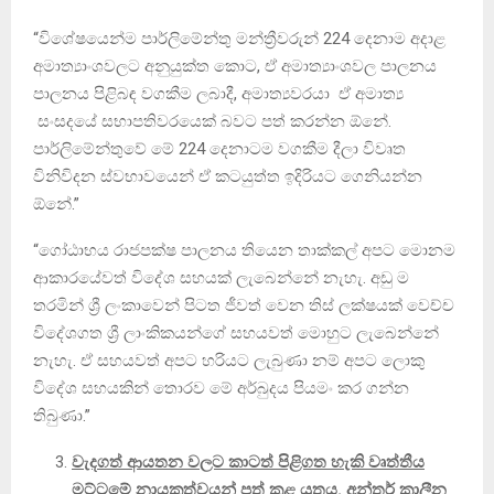
“විශේෂයෙන්ම පාර්ලිමේන්තු මන්ත්‍රීවරුන් 224 දෙනාම අදාළ
අමාත්‍යාංශවලට අනුයුක්ත කොට, ඒ අමාත්‍යාංශවල පාලනය
පාලනය පිළිබඳ වගකීම ලබාදී, අමාත්‍යවරයා ඒ අමාත්‍ය
සංසදයේ සභාපතිවරයෙක් බවට පත් කරන්න ඕනේ.
පාර්ලිමේන්තුවේ මේ 224 දෙනාටම වගකීම දීලා විවෘත
විනිවිදන ස්වභාවයෙන් ඒ කටයුත්ත ඉදිරියට ගෙනියන්න
ඕනේ.”
“ගෝඨාභය රාජපක්ෂ පාලනය තියෙන තාක්කල් අපට මොනම
ආකාරයේවත් විදේශ සහයක් ලැබෙන්නේ නැහැ. අඩු ම
තරමින් ශ්‍රී ලංකාවෙන් පිටත ජීවත් වෙන තිස් ලක්ෂයක් වෙච්ච
විදේශගත ශ්‍රී ලාංකිකයන්ගේ සහයවත් මොහුට ලැබෙන්නේ
නැහැ. ඒ සහයවත් අපට හරියට ලැබුණා නම් අපට ලොකු
විදේශ සහයකින් තොරව මේ අර්බුදය පියමං කර ගන්න
තිබුණා.”
වැදගත් ආයතන වලට කාටත් පිළිගත හැකි වෘත්තීය
මට්ටමේ නායකත්වයන් පත් කළ යුතුය. අන්තර් කාලීන