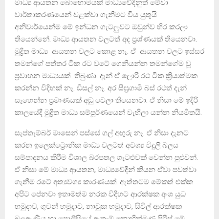
මාධ්‍ය ආයතන බොහොමයක් මාධ්‍යවේදීනුත් මේවා
වාර්තාකරණයෙන් වළක්වා ගැනීමට විය යුතුයි
අනිවාර්යෙන්ම මේ ඉන්ධන ගැටලුවට ඔවුන්ව හිර කරලා
තියෙන්නේ. මාධ්‍ය ආයතන වලටත් අද ප්‍රශ්ණයක් තියෙනවා.
මුද්‍රිත මාධ්‍ය ආයතන වලට කොළ නෑ. ඒ ආයතන වලට ඉස්සර
තමන්ගේ පත්තර ටික රට වටේ ගෙනියන්න තමන්ගේම වූ
ප්‍රවාහන මාධ්‍යයක් තිබුණා. දැන් ඒ ලොරි රථ ටික ක්‍රියාත්මක
කරන්න විදිහක් නෑ. ඩීසල් නෑ. අර සීඝ්‍රගාමී බස් රථත් දැන්
සෑහෙන්න ප්‍රමාණයක් අඩු වෙලා තියෙනවා. ඒ නිසා මේ ඉදිරි
කාලයේදී මුද්‍රිත මාධ්‍ය සම්පූර්ණයෙන් වැහිලා යන්න නියමිතයි.
සැප්තැම්බර් මාසෙන් පස්සේ ගල් අඟුරු නෑ. ඒ නිසා දැනට
කරන ඉලෙක්ට්‍රොනික මාධ්‍ය වලටත් අවශ්‍ය විදුලි බලය
සම්පාදනය කිරීම විශාල බරපතල ගැටළුවක් වෙන්න පුළුවන්.
ඒ නිසා මේ මාධ්‍ය ආයතන, මාධ්‍යවේදීන් කියන ඒවා පවත්වා
ගැනීම රටේ අත්‍යවශ්‍ය කාරණයක්. ඇත්තටම මේකත් එක්ක
අපිට පේනවා ඉතාමත්ම නරක විදිහට ආරක්ෂක අංශ යුධ
හමුදාව, ගුවන් හමුදාව, නාවුක හමුදාව, සිවිල් ආරක්ෂක
බලඇණිය හා පොලීසියේ ඇතැම් නොහික්මුණු පිරිස් මේ