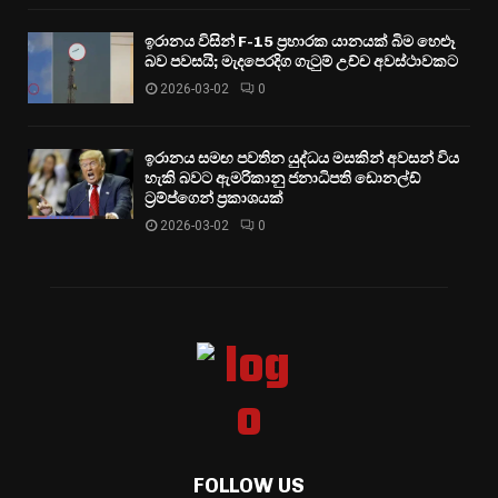
ඉරානය විසින් F-15 ප්‍රහාරක යානයක් බිම හෙළූ
බව පවසයි; මැදපෙරදිග ගැටුම් උච්ච අවස්ථාවකට
2026-03-02
0
ඉරානය සමඟ පවතින යුද්ධය මසකින් අවසන් විය
හැකි බවට ඇමරිකානු ජනාධිපති ඩොනල්ඩ්
ට්‍රම්ප්ගෙන් ප්‍රකාශයක්
2026-03-02
0
FOLLOW US