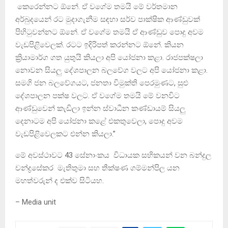
කෙරෙන්නට ඕනේ. ඒ වගේම තමයි මේ වර්තමාන
අර්බුදයෙන් රට මුදාගැනීම සඳහා සර්ව පාක්ෂික ආණ්ඩුවක්
පිහිටුවන්නට ඕනේ. ඒ වගේම තමයි ඒ ආණ්ඩුව පොදු අවම
වැඩපිළිවෙලක්. රටට ඉදිරිපත් කරන්නට ඕනේ. කියන
ක්‍රියාමාර්ග ගත යුතුයි කියලා අපි යෝජනා කළා. රාජපක්ෂලා
නොවන සියලු දේශපාලන බලවේග වලට අපි යෝජනා කළා.
සමගි ජන බලවේගයට, ජනතා විමුක්ති පෙරමුණට, සුළු
දේශපාලන පක්ෂ වලට. ඒ වගේම තමයි මේ වනවිට
ආණ්ඩුවෙන් කැඩිලා ඉන්න ස්වාධීන කණ්ඩායම් සියලු
දෙනාටම අපි යෝජනා කළේ එකතුවෙලා, පොදු අවම
වැඩපිළිවෙලකට එන්න කියලා.”
මේ අවස්ථාවට 43 සේනාංකය විධායක සභිකයන් වන බන්දුල
චන්ද්‍රසේකර මැතිතුමා සහ තීක්ෂණ ගම්මන්පිල යන
මහත්වරුන් ද එක්ව සිටියහ.
– Media unit