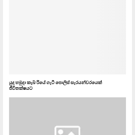
යුද හමුදා කැබ් රියේ ගැටී ‍පොලිස් සැරයන්ව‍රයෙක්
ජීවිතක්ෂයට