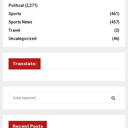
Political
(2,271)
Sports
(461)
Sports News
(457)
Travel
(2)
Uncategorized
(46)
Translate:
S
e
a
S
r
c
E
h
Recent Posts