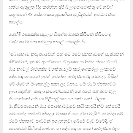
සතිය ඇතුලත සිදු කරන්න අපි බලාපොරොත්තු වෙනවා.”
යනුවෙන් 43 සේනාංකය ප්‍රධානියා වැඩිදුරටත් අවධාරණය
කළේය.
මෙහිදී රාජපක්ෂ පවුලට විශේෂ මතක් කිරීමක් කිරීමට ද
රණවක මහතා කටයුතු කළේ මෙලෙසිනි.
“බොහොම කරුණාවෙන් සහ මේ රටේ ජනතාවගේ පැත්තෙන්
කිව්වොත්, ඉතාම ආවේගයෙන් ප්‍රකාශ කරන්න තියෙන්නේ
ඔය නාමල් රාජපක්ෂ මහත්තයලට කරුණාකරලා ලංකාවේ
දේශපාලනයෙන් ඉවත් වෙන්න. කරුණාකරලා ඔබලා විසින්
මේ රටෙන් මංකොල්ල කන ලද ධනය, මේ රටේ ජනතාවට
ලබා දෙන්න. ඔබලා සම්බන්ධයෙන් මේ රටේ ජනතාව තුල
තියෙන්නේ අතිශය පිළිකුල් සහගත තත්වයක්. ඊළඟ
මැතිවරණයෙන් ඔය පොහොට්ටුවේ කයි කාරයින්ට තේරෙයි
මොකක්ද තත්වේ කියලා. මතක තියාගන්න මැයි 9 වෙනිදා මේ
රටේ ජනතාව පාඩමක් ඉගැන්නුවා බේරේ වැව වටේදි. ඒ
පාඩමවත් සිහියේ තබාගෙන දේශපාලනයෙන් කරුණාකරලා