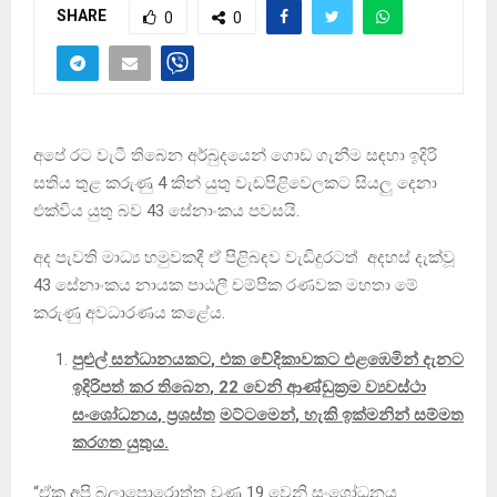
SHARE
0
0
අපේ රට වැටී තිබෙන අර්බුදයෙන් ගොඩ ගැනීම සඳහා ඉදිරි
සතිය තුළ කරුණු 4 කින් යුතු වැඩපිළිවෙලකට සියලු දෙනා
එක්විය යුතු බව 43 සේනාංකය පවසයි.
අද පැවති මාධ්‍ය හමුවකදී ඒ පිළිබඳව වැඩිදුරටත් අදහස් දැක්වූ
43 සේනාංකය නායක පාඨලී චම්පික රණවක මහතා මේ
කරුණු අවධාරණය කළේය.
පුළුල් සන්ධානයකට
,
එක වේදිකාවකට එළඹෙමින් දැනට
ඉදිරිපත් කර තිබෙන
,
22 වෙනි ආණ්ඩුක්‍රම ව්‍යවස්ථා
සංශෝධනය
,
ප්‍රශස්ත
මට්ටමෙන්
,
හැකි ඉක්මනින් සම්මත
කරගත යුතුය.
“ඒක අපි බලාපොරොත්තු වුණු 19 වෙනි සංශෝධනය