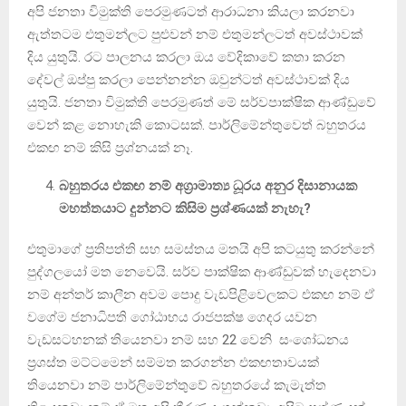
අපි ජනතා විමුක්ති පෙරමුණටත් ආරාධනා කියලා කරනවා
ඇත්තටම එතුමන්ලට පුළුවන් නම් එතුමන්ලටත් අවස්ථාවක්
දිය යුතුයි. රට පාලනය කරලා ඔය වේදිකාවේ කතා කරන
දේවල් ඔප්පු කරලා පෙන්නන්න ඔවුන්ටත් අවස්ථාවක් දිය
යුතුයි. ජනතා විමුක්ති පෙරමුණත් මේ සර්වපාක්ෂික ආණ්ඩුවේ
වෙන් කළ නොහැකි කොටසක්. පාර්ලිමේන්තුවෙත් බහුතරය
එකඟ නම් කිසි ප්‍රශ්නයක් නෑ.
බහුතරය එකඟ නම් අග්‍රාමාත්‍ය ධූරය අනුර දිසානායක
මහත්තයාට දුන්නට කිසිම ප්‍රශ්ණයක් නැහැ?
එතුමාගේ ප්‍රතිපත්ති සහ සමස්තය මතයි අපි කටයුතු කරන්නේ
පුද්ගලයෝ මත නෙවෙයි. සර්ව පාක්ෂික ආණ්ඩුවක් හැදෙනවා
නම් අන්තර් කාලීන අවම පොදු වැඩපිළිවෙලකට එකඟ නම් ඒ
වගේම ජනාධිපති ගෝඨාභය රාජපක්ෂ ගෙදර යවන
වැඩසටහනක් තියෙනවා නම් සහ 22 වෙනි සංශෝධනය
ප්‍රශස්ත මට්ටමෙන් සම්මත කරගන්න එකඟතාවයක්
තියෙනවා නම් පාර්ලිමේන්තුවේ බහුතරයේ කැමැත්ත