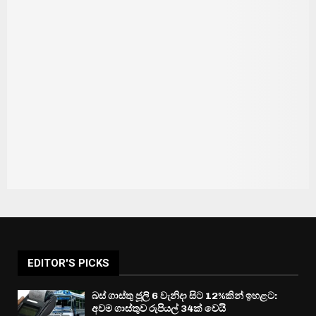
EDITOR'S PICKS
බස් ගාස්තු ජූලි 6 වැනිදා සිට 12%කින් ඉහළට:
අවම ගාස්තුව රුපියල් 34ක් වෙයි