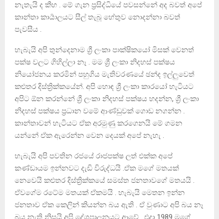
නැතැයි ද කීහ . මේ ගැන ප්‍රසිද්ධියේ පවසන්නේ අද බවත් අපේ
කාන්තා කාර්‍යාලයට සීල් තැබූ හේතුව නොදන්නා බවත්
පැවසීය .
හැබැයි අපි තුන්දෙනාම ශ්‍රී ලංකා පාක්ෂිකයෝ මිසක් වෙනත්
පක්ෂ වලට ගිහිල්ලා නෑ . මම ශ්‍රී ලංකා නිදහස් පක්ෂය
නියෝජනය කරමින් පහුගිය මැතිවරණයේ ඡන්ද ඉල්ලුවෙත්
කළුතර දිස්ත්‍රික්කයේන්. අපි හොඳ ශ්‍රී ලංකා කාරයෝ හැටියට
අපිට ඕන කරන්නේ ශ්‍රී ලංකා නිදහස් පක්ෂය හදන්න, ශ්‍රී ලංකා
නිදහස් පක්ෂය ප්‍රධාන වමේ ආණ්ඩුවක් ගොඩ නගන්න .
කාන්තාවන් හැටියට ඒක අරමුණු කරගෙනයි මේ ගමන
යන්නේ ඒක ඇරෙන්න වෙන දෙයක් අපේ නැහැ .
හැබැයි අපි පවතින රජයේ රාජපක්ෂ ලත් එක්ක අපේ
කණ්ඩායම ඉන්නවට දැඩි විරුද්ධයි .ඒක මගේ මතයක්
නෙවෙයි කළුතර දිස්ත්‍රික්කයේ සමස්ත ජනතාවගේ මතයයි .
ඒවගේම රටේම මතයක් ඒකමයි . හැබැයි මෙතන ඉන්න
ජනතාව ඒක කෙලින් කියන්න බය ඇති . ඒ වුණාට අපි බය නෑ
බය නැති නිසයි අපි දේශපාලනයට ආවේ . එදා 1989 මගේ