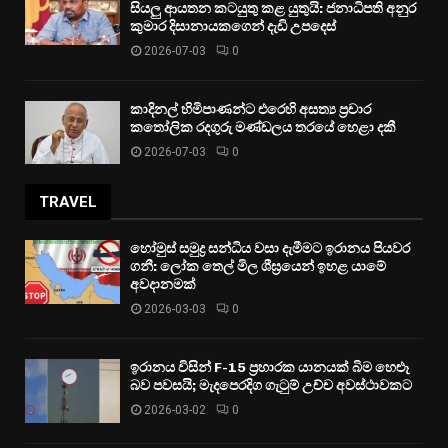
සියලු ආයතන කටයුතු කළ යුතුයි: ජනාධිපති අනුර
කුමාර දිසානායකගෙන් දැඩි උපදෙස්
2026-07-03
0
කාදිනල් හිමිපාණන්ට එරෙහි අසත්‍ය ප්‍රචාර
කතෝලික රදගුරු මණ්ඩලය තරයේ හෙළා දකී
2026-07-03
0
TRAVEL
හෝමුස් සමුද්‍ර සන්ධිය වසා දැමීමට ඉරානය පියවර
ගනී: ලෝක තෙල් මිල ශීඝ්‍රයෙන් ඉහළ යාමේ
අවදානමක්
2026-03-03
0
ඉරානය විසින් F-15 ප්‍රහාරක යානයක් බිම හෙළූ
බව පවසයි; මැදපෙරදිග ගැටුම් උච්ච අවස්ථාවකට
2026-03-02
0