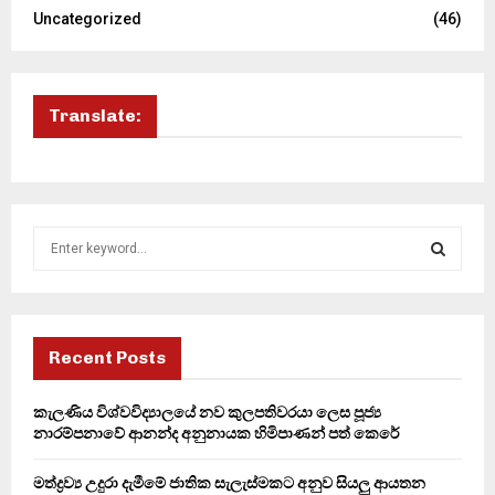
Uncategorized
(46)
Translate:
S
e
a
S
r
c
E
h
Recent Posts
f
A
o
කැලණිය විශ්වවිද්‍යාලයේ නව කුලපතිවරයා ලෙස පූජ්‍ය
r
R
නාරම්පනාවේ ආනන්ද අනුනායක හිමිපාණන් පත් කෙරේ
:
C
මත්ද්‍රව්‍ය උදුරා දැමීමේ ජාතික සැලැස්මකට අනුව සියලු ආයතන