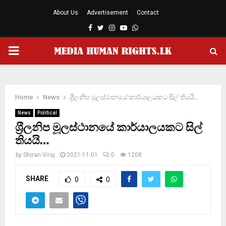
About Us
Advertisement
Contact
Facebook
Twitter
Instagram
Youtube
Whatsapp
PRIMARY
MENU
Home
News
ශ‍්‍රීලනිප මූලස්ථානයේ කාර්යාලයකට සිල් තියයි…
News
Political
ශ‍්‍රීලනිප මූලස්ථානයේ කාර්යාලයකට සිල්
තියයි…
by
Shiran Viraj
2021-11-01
0
1208
SHARE
0
0