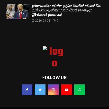
ඉරානය සමඟ පවතින යුද්ධය මසකින් අවසන් විය
හැකි බවට ඇමරිකානු ජනාධිපති ඩොනල්ඩ්
ට්‍රම්ප්ගෙන් ප්‍රකාශයක්
2026-03-02
0
FOLLOW US