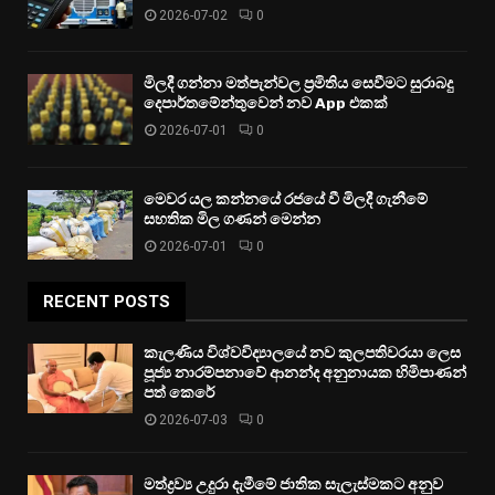
2026-07-02
0
මිලදී ගන්නා මත්පැන්වල ප්‍රමිතිය සෙවීමට සුරාබදු
දෙපාර්තමේන්තුවෙන් නව App එකක්
2026-07-01
0
මෙවර යල කන්නයේ රජයේ වී මිලදී ගැනීමේ
සහතික මිල ගණන් මෙන්න
2026-07-01
0
RECENT POSTS
කැලණිය විශ්වවිද්‍යාලයේ නව කුලපතිවරයා ලෙස
පූජ්‍ය නාරම්පනාවේ ආනන්ද අනුනායක හිමිපාණන්
පත් කෙරේ
2026-07-03
0
මත්ද්‍රව්‍ය උදුරා දැමීමේ ජාතික සැලැස්මකට අනුව