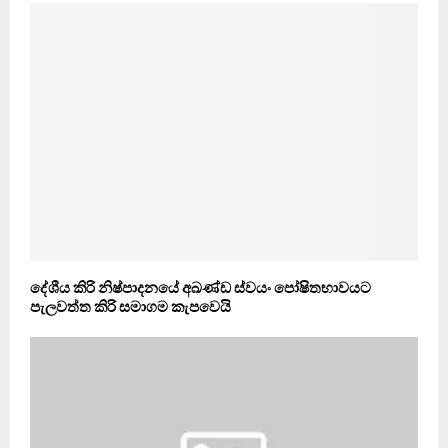
දේශීය කිරි නිෂ්පාදනයේ අඛණ්ඩ ස්වයං පෝෂිතභාවයට
පැලවත්ත කිරි සමාගම කැපවෙයි