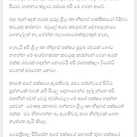
පියාව ඝාතනය කළාට පස්සෙ අපි මේ ගමන ආවේ .
එදා ඉදන් අදත් පරණ පුරුදු ශ්‍රී ලංකා නිදහස් පාක්ෂිකයෝ විදිහට
කටයුතු කරනවා . පවුලේ අයව කවදාවත් දේශපාලනයට
ගෙනල්ලත් නෑ ගේන්න බලාපොරොත්තුවකුත් නැහැ .
හැබැයි අපි ශ්‍රී ලංකා නිදහස් පක්ෂය ප්‍රමුඛ රජයක් ගොඩ
නගන්න මේ ආරම්භකරන කටයුතු කරන්නේ වෙන අයත්
එක්ක රජයක් හදන්න නෙවෙයි අපි රාජපක්ෂලා විරෝධී
සටනක් අරගෙන යනවා .
තාමත් අපේ පක්ෂයෙ ඇමතිවරු රජය පාර්ශ්වයේ සිටීම
ප්‍රශ්නයක් බවත් ,අපි සියලු දෙනාගෙන්ම ඉල්ලන්නෙ අපි
ඔතනින් ඉවත් වෙමු ඉවත්වෙලා මේ අපේ පක්ෂය හදන්න
පුළුවන් . මොකද ජනතාව ඉන්නවා ශ්‍රී ලංකා නිදහස් පක්ෂයත්
එක්ක . මට හිතාගන්න බෑ ඇමතිවරු තාම තීන්දුවක් ගෙන
නැත්තෙ ඇයි කියල .
මෛත්‍රිපාල සිරිසේන අපේ පක්ෂයේ සභාපති තුමා පක්ෂයේ