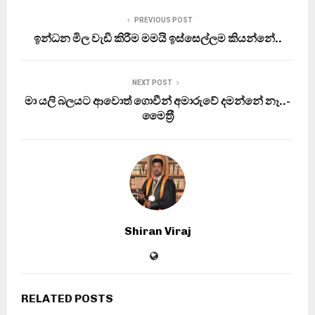
PREVIOUS POST
ඉන්ධන මිල වැඩි කිරීම මමයි ඉස්සෙල්ලම කියන්නේ..
NEXT POST
මා යලි බලයට ආවොත් ගොවීන් අමාරුවේ දමන්නේ නෑ..-
මෛත‍්‍රී
Shiran Viraj
RELATED POSTS