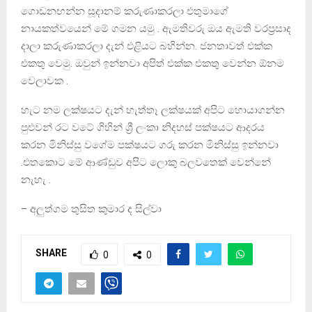
ගොඩනඟන්න සූදානම් කරුණාකරලා එතුමාගේ
නායකත්වයෙන් මේ ගමන යමු . ඇමතිවරු ඔය ඇමති වරප්‍රසාද
දාලා කරුණාකරලා දැන් එළියට බහින්න. ජනතාවත් එක්ක
එකතු වෙමු. ඔවුන් ඉන්නවා අපිත් එක්ක එකතු වෙන්න ඕනම
වෙලාවක .
හැට නම ලක්ෂයට දැන් හැත්තෑ ලක්ෂයක් අපිට හොයාගන්න
පුළුවන් රට වටේ ගිහින් ශ්‍රී ලංකා නිදහස් පක්ෂයට ආදරය
කරන මිනිස්සු වගේම පක්ෂයට ගරු කරන මිනිස්සු ඉන්නවා
.එතකොට මේ ආණ්ඩුව අපිට ලොකු බලවතෙක් වෙන්නේ
නැහැ .
– අලුත්ගම තුසිත කුමාර ද සිල්වා
SHARE
0
0