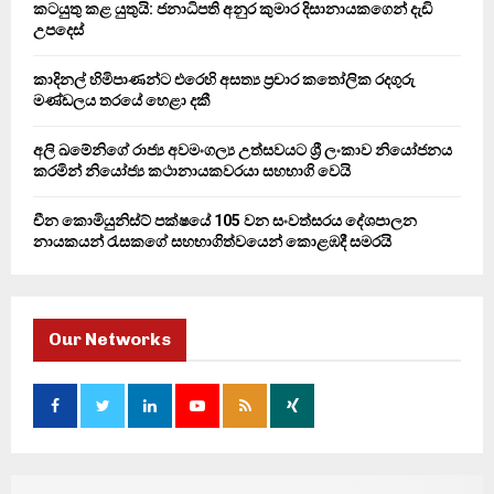
කටයුතු කළ යුතුයි: ජනාධිපති අනුර කුමාර දිසානායකගෙන් දැඩි
H
උපදෙස්
කාදිනල් හිමිපාණන්ට එරෙහි අසත්‍ය ප්‍රචාර කතෝලික රදගුරු
මණ්ඩලය තරයේ හෙළා දකී
අලි ඛමේනිගේ රාජ්‍ය අවමංගල්‍ය උත්සවයට ශ්‍රී ලංකාව නියෝජනය
කරමින් නියෝජ්‍ය කථානායකවරයා සහභාගි වෙයි
චීන කොමියුනිස්ට් පක්ෂයේ 105 වන සංවත්සරය දේශපාලන
නායකයන් රැසකගේ සහභාගිත්වයෙන් කොළඹදී සමරයි
Our Networks