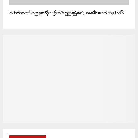
පරාජයෙන් පසු ඉන්දීය ක්‍රිකට් පුහුණුකරු කණ්ඩායම හැර යයි