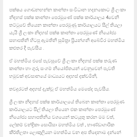
පක්ෂය ගොඩනඟන්න කාන්තා සංවිධාන හදනකොට ශ්‍රී ලංකා
නිදහස් පක්ෂ කාන්තා පෙරමුණේ පක්ෂ කාර්යාලය 4වෙනි
තට්ටුවේ තියෙන කාන්තා පෙරමුණු කාර්යාලයට සීල් තියලා
යැයි ශ්‍රී ලංකා නිදහස් පක්ෂ කාන්තා පෙරමුණේ නියෝජ්‍ය
සභාපතිනි හිටපු ඇමතිනි සුමිත්‍රා ප්‍රියන්ගනි අබේවීර මහත්මිය
කළුතර දී පැවසීය .
ඒ මහත්මිය එසේ පැවසුවේ ශ්‍රී ලංකා නිදහස් පක්ෂ තරුණ
කාන්තා හා ගුරු සංගම් නියෝජිතයන් වෙනුවෙන් පැවති
හමුවක් අවසානයේ මාධ්‍යයට අදහස් දක්වමිනි,
තවදුරටත් අදහස් දැක්වූ ඒ මහත්මිය මෙසේද පැවසීය.
ශ්‍රී ලංකා නිදහස් පක්ෂ කාර්යාලයේ තිබෙන කාන්තා පෙරමුණ
කාර්යාලයට සීල් තියලා තියෙන එක කාන්තා පෙරමුණේ
නියෝජ්‍ය සභාපතිනිය වශයෙන් කටයුතු කරන මම වත්,
ලේකම් චන්ද්‍රිකා සොයිසා මහත්මිය වත් , භාණ්ඩාගාරික
කීර්තිලතා ලොකුලියන මහත්මිය වන අප තිදෙනාම දන්නේ