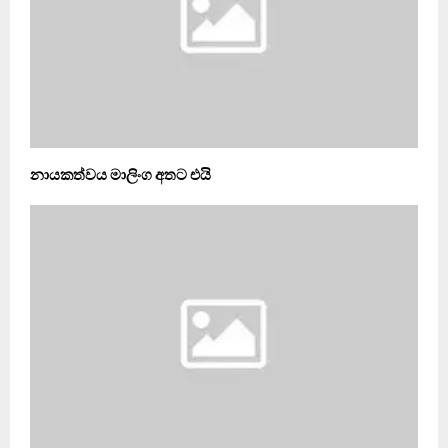
නායකත්වය මාලිංග අතට එයි