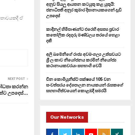
H
අනුව සියලු ආයතන කටයුතු කළ යුතුයි:
ජනාධිපති අනුර කුමාර දිසානායකගෙන් දැඩි
උපදෙස්
ෝධතාවයකදී ඒ
කාදිනල් හිමිපාණන්ට එරෙහි අසත්‍ය ප්‍රචාර
කතෝලික රදගුරු මණ්ඩලය තරයේ හෙළා
දකී
අලි ඛමේනිගේ රාජ්‍ය අවමංගල්‍ය උත්සවයට
ශ්‍රී ලංකාව නියෝජනය කරමින් නියෝජ්‍ය
කථානායකවරයා සහභාගි වෙයි
චීන කොමියුනිස්ට් පක්ෂයේ 105 වන
NEXT POST
සංවත්සරය දේශපාලන නායකයන් රැසකගේ
රෝධතා කරන්න
සහභාගිත්වයෙන් කොළඹදී සමරයි
ිත්ට උපදෙස්…
Our Networks