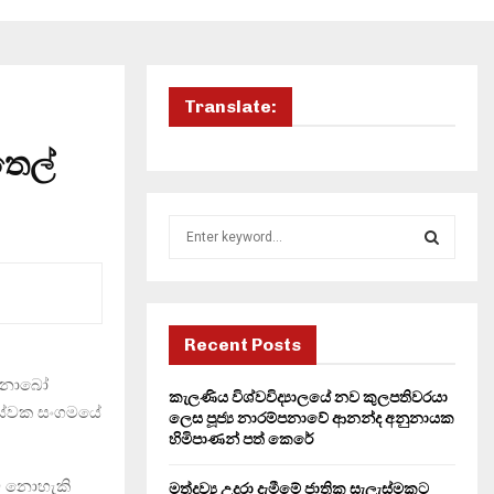
Translate:
තෙල්
S
e
a
S
r
c
E
h
Recent Posts
f
A
ව නොබෝ
o
කැලණිය විශ්වවිද්‍යාලයේ නව කුලපතිවරයා
ී සේවක සංගමයේ
r
R
ලෙස පූජ්‍ය නාරම්පනාවේ ආනන්ද අනුනායක
:
හිමිපාණන් පත් කෙරේ
C
වට නොහැකි
මත්ද්‍රව්‍ය උදුරා දැමීමේ ජාතික සැලැස්මකට