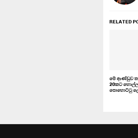
RELATED P
මේ ආණ්ඩුව තව
20කට හොල්ල
පොහොට්ටු ල