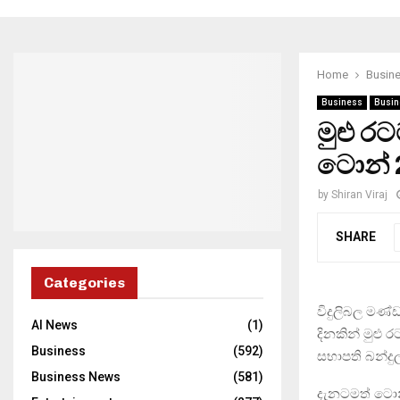
Home
Busin
Business
Busin
මුළු රට
ටොන් 
by
Shiran Viraj
SHARE
Categories
විදුලිබල මණ
AI News
(1)
දිනකින් මුළු
Business
(592)
සභාපති බන්දු
Business News
(581)
දැනටමත් ටොන