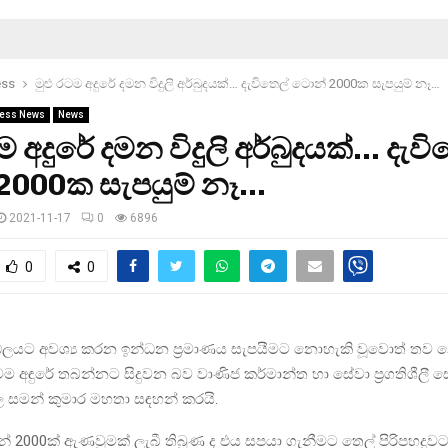
ess
මුළු රටම අදුරේ දමන විදුලි අර්බුදයක්… දැවිතෙල් ටොන් 2000ක සැපයුම් නෑ…
ess News
News
ම අදුරේ දමන විදුලි අර්බුදයක්… දැවි
2000ක සැපයුම් නෑ…
2021-11-17
0
6896
0
0
්ඩලයට අවශ්‍ය කරන ඉන්ධන ප්‍රමාණය සැපයීමට නොහැකි වූවොත් ත
 රටම අඳුරේ තබන්නට සිදුවන බව වාණිජ කර්මාන්ත හා සේවා ප්‍රගතිශීල
ල සමන් කුමාර මහතා සඳහන් කරයි.
් 2000ක් ඇණවුමක් ලැබී තිබුණ ද එය සපයා ගැනීමට තෙල් පිරිපහදු