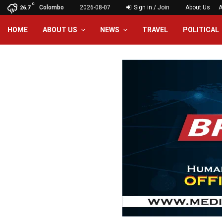
C
Colombo
2026-08-07
Sign in / Join
About Us
A
26.7
HOME
ABOUT US
NEWS
TRAVEL
POLITICAL