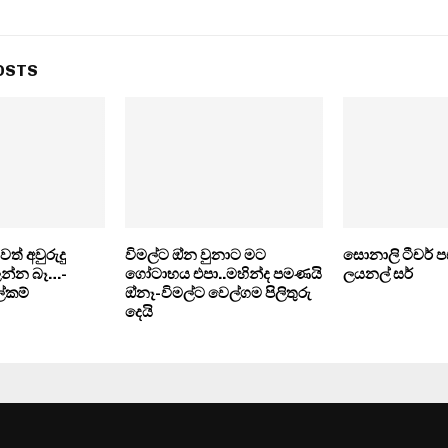
OSTS
ත් අවුරුදු
විමල්ට ඔ්න වුනාට මට
සොනාලි ටීචර් ප
න්න බෑ…-
ගෝටාභය එපා..මහින්ද පමණයි
ලයනල් සර්
ේකම්
ඔ්නෑ-විමල්ට වෙල්ගම පිලිතුරු
දෙයි