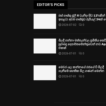
EDITOR'S PICKS
බස් ගාස්තු ජූලි 6 වැනිදා සිට 12%කින්
ඉහළට: අවම ගාස්තුව රුපියල් 34ක් ව
2026-07-02
0
මිලදී ගන්නා මත්පැන්වල ප්‍රමිතිය සෙ
සුරාබදු දෙපාර්තමේන්තුවෙන් නව Ap
එකක්
2026-07-01
0
මෙවර යල කන්නයේ රජයේ වී මිලදී
ගැනීමේ සහතික මිල ගණන් මෙන්න
2026-07-01
0