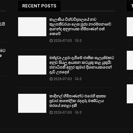
RECENT POSTS
කැලණිය විශ්වවිද්‍යාලයේ නව
ෙයි
කුලපතිවරයා ලෙස පූජ්‍ය නාරම්පනාවේ
ආනන්ද අනුනායක හිමිපාණන් පත්
කෙරේ
2026-07-03
0
වීමට
p
මත්ද්‍රව්‍ය උදුරා දැමීමේ ජාතික සැලැස්මකට
අනුව සියලු ආයතන කටයුතු කළ යුතුයි:
ජනාධිපති අනුර කුමාර දිසානායකගෙන්
දැඩි උපදෙස්
2026-07-03
0
කාදිනල් හිමිපාණන්ට එරෙහි අසත්‍ය
ප්‍රචාර කතෝලික රදගුරු මණ්ඩලය
තරයේ හෙළා දකී
2026-07-03
0