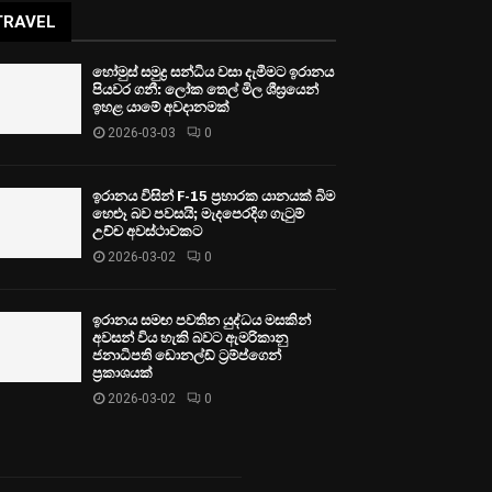
TRAVEL
හෝමුස් සමුද්‍ර සන්ධිය වසා දැමීමට ඉරානය
පියවර ගනී: ලෝක තෙල් මිල ශීඝ්‍රයෙන්
ඉහළ යාමේ අවදානමක්
2026-03-03
0
ඉරානය විසින් F-15 ප්‍රහාරක යානයක් බිම
හෙළූ බව පවසයි; මැදපෙරදිග ගැටුම්
උච්ච අවස්ථාවකට
2026-03-02
0
ඉරානය සමඟ පවතින යුද්ධය මසකින්
අවසන් විය හැකි බවට ඇමරිකානු
ජනාධිපති ඩොනල්ඩ් ට්‍රම්ප්ගෙන්
ප්‍රකාශයක්
2026-03-02
0