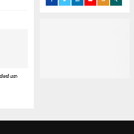
ස්‌සේ යන