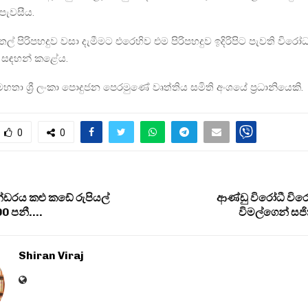
පැවසීය.
ෙල් පිරිපහදුව වසා දැමීමට එරෙහිව එම පිරිපහදුව ඉදිරිපිට පැවති විර
 සඳහන් කළේය.
හතා ශ්‍රී ලංකා පොදුජන පෙරමුණේ වෘත්තිය සමිති අංශයේ ප්‍රධානියෙකි.
0
0
ින්ඩරය කළු කඩේ රුපියල්
ආණ්ඩු විරෝධී වි
0 පනී….
විමල්ගෙන් සජ
Shiran Viraj