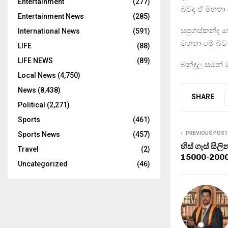
Entertainment
(277)
බවද ඒ මහතා 
Entertainment News
(285)
සපුගස්කන්ද ත
International News
(591)
මහතා මේ බව
LIFE
(88)
LIFE NEWS
(89)
බන්දුල සමන් ම
Local News
(4,750)
News
(8,438)
SHARE
Political
(2,271)
Sports
(461)
PREVIOUS POST
Sports News
(457)
හිස් ගෑස් සිල
Travel
(2)
15000-2000
Uncategorized
(46)